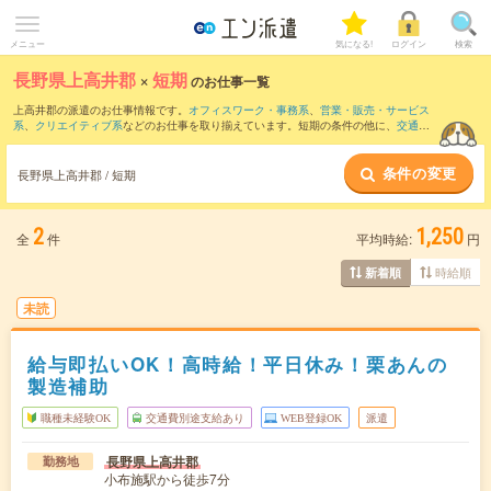
メニュー
気になる!
ログイン
検索
長野県上高井郡
×
短期
のお仕事一覧
上高井郡の派遣のお仕事情報です。
オフィスワーク・事務系
、
営業・販売・サービス
系
、
クリエイティブ系
などのお仕事を取り揃えています。短期の条件の他に、
交通費
別途支給あり
、
職種未経験OK
、
残業なし
などでもお探し頂けます。
条件の変更
長野県上高井郡 / 短期
2
1,250
全
件
平均時給:
円
時給順
新着順
未読
給与即払いOK！高時給！平日休み！栗あんの
製造補助
職種未経験OK
交通費別途支給あり
WEB登録OK
派遣
長野県上高井郡
勤務地
小布施駅から徒歩7分