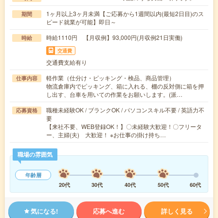
1ヶ月以上3ヶ月未満【ご応募から1週間以内(最短2日目)のス
期間
ピード就業が可能】即日～
時給1110円 【月収例】93,000円(月収例21日実働)
時給
交通費
交通費支給有り
軽作業（仕分け・ピッキング・検品、商品管理）
仕事内容
物流倉庫内でピッキング、箱に入れる、棚の反対側に箱を押
し出す、台車を用いての作業をお願いします。(派…
職種未経験OK / ブランクOK / パソコンスキル不要 / 英語力不
応募資格
要
【来社不要、WEB登録OK！】〇未経験大歓迎！〇フリータ
ー、主婦(夫) 大歓迎！ ※お仕事の掛け持ち…
職場の雰囲気
年齢層
20代
30代
40代
50代
60代
気になる!
応募へ進む
詳しく見る