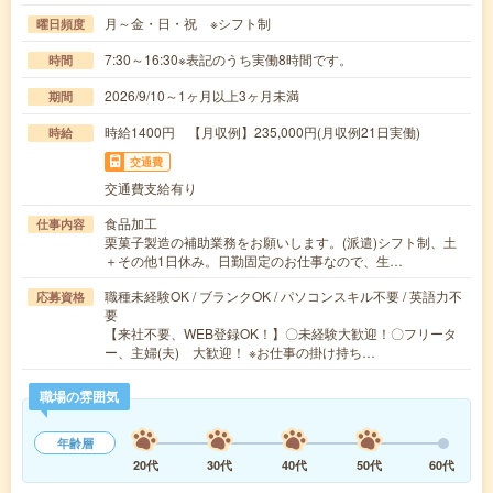
月～金・日・祝 ※シフト制
曜日頻度
7:30～16:30※表記のうち実働8時間です。
時間
2026/9/10～1ヶ月以上3ヶ月未満
期間
時給1400円 【月収例】235,000円(月収例21日実働)
時給
交通費
交通費支給有り
食品加工
仕事内容
栗菓子製造の補助業務をお願いします。(派遣)シフト制、土
＋その他1日休み。日勤固定のお仕事なので、生…
職種未経験OK / ブランクOK / パソコンスキル不要 / 英語力不
応募資格
要
【来社不要、WEB登録OK！】〇未経験大歓迎！〇フリータ
ー、主婦(夫) 大歓迎！ ※お仕事の掛け持ち…
職場の雰囲気
年齢層
20代
30代
40代
50代
60代