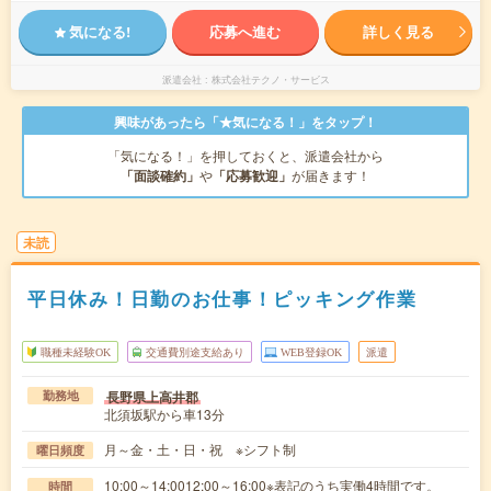
気になる!
応募へ進む
詳しく見る
派遣会社
株式会社テクノ・サービス
興味があったら「★気になる！」をタップ！
「気になる！」を押しておくと、派遣会社から
「面談確約」
や
「応募歓迎」
が届きます！
未読
平日休み！日勤のお仕事！ピッキング作業
職種未経験OK
交通費別途支給あり
WEB登録OK
派遣
長野県上高井郡
勤務地
北須坂駅から車13分
月～金・土・日・祝 ※シフト制
曜日頻度
10:00～14:0012:00～16:00※表記のうち実働4時間です。
時間