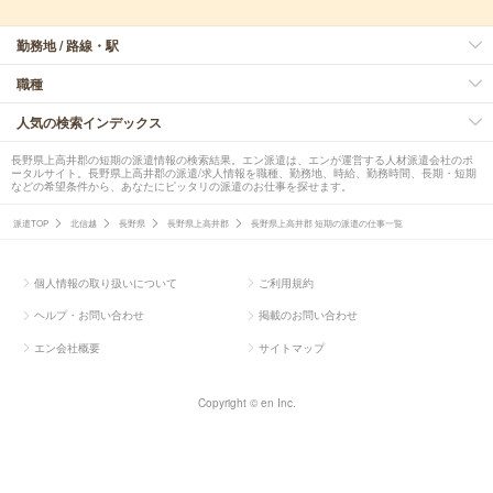
勤務地 / 路線・駅
職種
人気の検索インデックス
長野県上高井郡の短期の派遣情報の検索結果。エン派遣は、エンが運営する人材派遣会社のポ
ータルサイト。長野県上高井郡の派遣/求人情報を職種、勤務地、時給、勤務時間、長期・短期
などの希望条件から、あなたにピッタリの派遣のお仕事を探せます。
派遣TOP
北信越
長野県
長野県上高井郡
長野県上高井郡 短期の派遣の仕事一覧
個人情報の取り扱いについて
ご利用規約
ヘルプ・お問い合わせ
掲載のお問い合わせ
エン会社概要
サイトマップ
Copyright © en Inc.