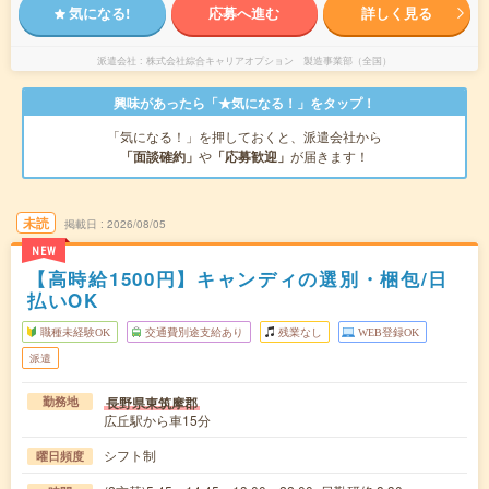
気になる!
応募へ進む
詳しく見る
派遣会社
株式会社綜合キャリアオプション 製造事業部（全国）
興味があったら「★気になる！」をタップ！
「気になる！」を押しておくと、派遣会社から
「面談確約」
や
「応募歓迎」
が届きます！
未読
掲載日
2026/08/05
NEW
【高時給1500円】キャンディの選別・梱包/日
払いOK
職種未経験OK
交通費別途支給あり
残業なし
WEB登録OK
派遣
長野県東筑摩郡
勤務地
広丘駅から車15分
シフト制
曜日頻度