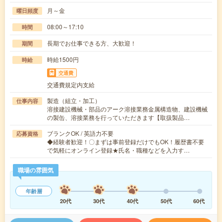
月～金
曜日頻度
08:00～17:10
時間
長期でお仕事できる方、大歓迎！
期間
時給1500円
時給
交通費
交通費規定内支給
製造（組立・加工）
仕事内容
溶接建設機械・部品のアーク溶接業務金属構造物、建設機械
の製缶、溶接業務を行っていただきます【取扱製品…
ブランクOK / 英語力不要
応募資格
◆経験者歓迎！〇まずは事前登録だけでもOK！履歴書不要
で気軽にオンライン登録★氏名・職種などを入力す…
職場の雰囲気
年齢層
20代
30代
40代
50代
60代