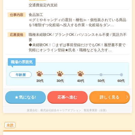
交通費規定内支給
食品加工
仕事内容
≪グミやキャンディの選別・梱包≫・個包装されている商品
を1種類ずつ化粧箱へ投入する作業・化粧箱をダン…
職種未経験OK / ブランクOK / パソコンスキル不要 / 英語力不
応募資格
要
◆未経験OK！〇まずは事前登録だけでもOK！履歴書不要で
気軽にオンライン登録★氏名・職種などを入力す…
職場の雰囲気
年齢層
20代
30代
40代
50代
60代
気になる!
応募へ進む
詳しく見る
派遣会社
株式会社綜合キャリアオプション 製造事業部（全国）
未読