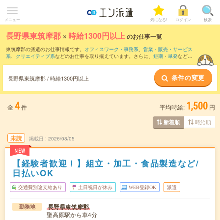
メニュー
気になる!
ログイン
検索
長野県東筑摩郡
×
時給1300円以上
のお仕事一覧
東筑摩郡の派遣のお仕事情報です。
オフィスワーク・事務系
、
営業・販売・サービス
系
、
クリエイティブ系
などのお仕事を取り揃えています。さらに、
短期
・
単発
などの
期間や、
職種未経験OK
などのこだわり条件で絞り込んでいただけます。
条件の変更
長野県東筑摩郡 / 時給1300円以上
4
1,500
全
件
平均時給:
円
時給順
新着順
未読
掲載日
2026/08/05
NEW
【経験者歓迎！】組立・加工・食品製造など/
日払いOK
交通費別途支給あり
土日祝日が休み
WEB登録OK
派遣
長野県東筑摩郡
勤務地
聖高原駅から車4分