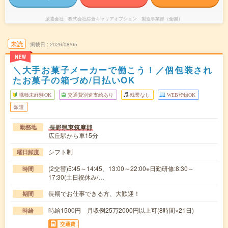
派遣会社
株式会社綜合キャリアオプション 製造事業部（全国）
未読
掲載日
2026/08/05
NEW
＼大手お菓子メーカーで働こう！／個包装され
たお菓子の箱づめ/日払いOK
職種未経験OK
交通費別途支給あり
残業なし
WEB登録OK
派遣
長野県東筑摩郡
勤務地
広丘駅から車15分
シフト制
曜日頻度
(2交替)5:45～14:45、13:00～22:00※日勤研修:8:30～
時間
17:30(土日祝休み/…
長期でお仕事できる方、大歓迎！
期間
時給1500円 月収例25万2000円以上可(8時間×21日)
時給
交通費