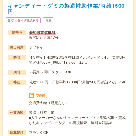
キャンディー・グミの製造補助作業/時給1500
円
交通費別途支給あり
派遣
長野県東筑摩郡
勤務地
塩尻駅から車17分
シフト制
曜日頻度
【交替制】4勤務2休2交替日勤／5：45～14：45（実働8時
時間
間／休憩60分)昼勤／13：00～22…
・長期 ・即日スタートOK！
期間
時給1500円 日額平均12000円/月額24万円/残込25万8750
時給
円
交通費
交通費支給（規定あり）
製造（組立・加工）
仕事内容
■大手メーカーさんのキャンディー・グミの製造補助・完成
したキャンディーやグミの目視検査・選別や箱詰め…
ブランクOK
応募資格