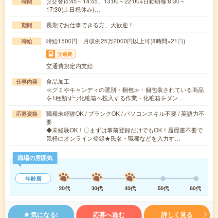
(2交替)5:45～14:45、13:00～22:00※日勤研修:8:30～
時間
17:30(土日祝休み)…
長期でお仕事できる方、大歓迎！
期間
時給1500円 月収例25万2000円以上可(8時間×21日)
時給
交通費
交通費規定内支給
食品加工
仕事内容
≪グミやキャンディの選別・梱包≫・個包装されている商品
を1種類ずつ化粧箱へ投入する作業・化粧箱をダン…
職種未経験OK / ブランクOK / パソコンスキル不要 / 英語力不
応募資格
要
◆未経験OK！〇まずは事前登録だけでもOK！履歴書不要で
気軽にオンライン登録★氏名・職種などを入力す…
職場の雰囲気
年齢層
20代
30代
40代
50代
60代
気になる!
応募へ進む
詳しく見る