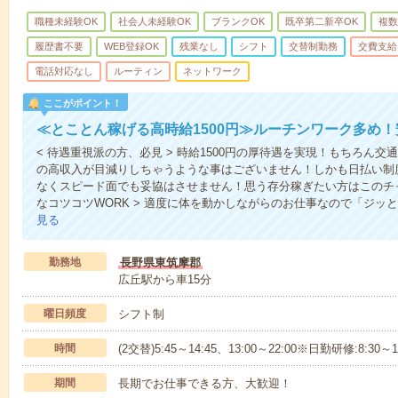
職種未経験OK
社会人未経験OK
ブランクOK
既卒第二新卒OK
複数
履歴書不要
WEB登録OK
残業なし
シフト
交替制勤務
交費支給
電話対応なし
ルーティン
ネットワーク
ここがポイント！
≪とことん稼げる高時給1500円≫ルーチンワーク多め
< 待遇重視派の方、必見 > 時給1500円の厚待遇を実現！もちろん
の高収入が目減りしちゃうような事はございません！しかも日払い制
なくスピード面でも妥協はさせません！思う存分稼ぎたい方はこのチャ
なコツコツWORK > 適度に体を動かしながらのお仕事なので「ジッ
見る
勤務地
長野県東筑摩郡
広丘駅から車15分
曜日頻度
シフト制
時間
(2交替)5:45～14:45、13:00～22:00※日勤研修:8:3
期間
長期でお仕事できる方、大歓迎！