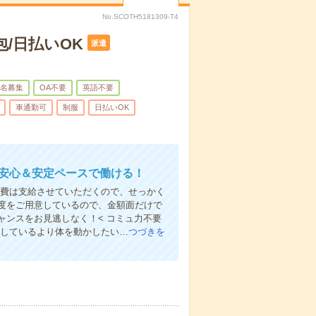
No.SCOTH5181309-T4
/日払いOK
派遣
名募集
OA不要
英語不要
車通勤可
制服
日払いOK
！安心＆安定ペースで働ける！
交通費は支給させていただくので、せっかく
度をご用意しているので、金額面だけで
ンスをお見逃しなく！< コミュ力不要
としているより体を動かしたい…
つづきを