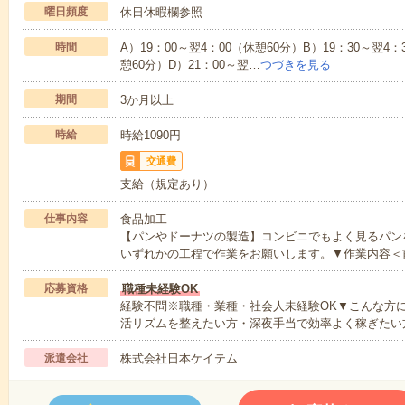
曜日頻度
休日休暇欄参照
時間
A）19：00～翌4：00（休憩60分）B）19：30～翌4：
憩60分）D）21：00～翌…
つづきを見る
期間
3か月以上
時給
時給1090円
交通費
支給（規定あり）
仕事内容
食品加工
【パンやドーナツの製造】コンビニでもよく見るパン
いずれかの工程で作業をお願いします。▼作業内容＜
応募資格
職種未経験OK
経験不問※職種・業種・社会人未経験OK▼こんな方
活リズムを整えたい方・深夜手当で効率よく稼ぎたい
派遣会社
株式会社日本ケイテム