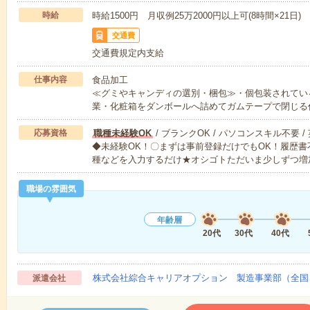
時給
時給1500円 月収例25万2000円以上可(8時間×21日)
交通費
交通費規定内支給
仕事内容
食品加工
≪グミやキャンディの選別・梱包≫・個包装されてい
業・化粧箱をダンボールへ詰めてガムテープで閉じる
応募資格
職種未経験OK
/ ブランクOK / パソコンスキル不要 /
◆未経験OK！〇まずは事前登録だけでもOK！履歴
種などを入力するだけ★オシゴトただいま少しずつ増
職場の雰囲気
年齢層
20代
30代
40代
株式会社綜合キャリアオプション 製造事業部（全国
派遣会社