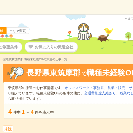
ヘル
版
エリア変更
た希望条件
お気に入りの派遣会社
長野県東筑摩郡 職種未経験OKの派遣の仕事一覧
長野県東筑摩郡
職種未経験O
で
東筑摩郡の派遣のお仕事情報です。
オフィスワーク・事務系
、
営業・販売・サ
り揃えています。職種未経験OKの条件の他に、
交通費別途支給あり
、
残業な
も取り揃えています。
4
1
4
件中
～
件を表示中
未読