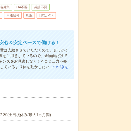
名募集
OA不要
英語不要
車通勤可
制服
日払いOK
！安心＆安定ペースで働ける！
交通費は支給させていただくので、せっかく
度をご用意しているので、金額面だけで
ンスをお見逃しなく！< コミュ力不要
としているより体を動かしたい…
つづきを
0～17:30(土日祝休み/最大1ヵ月間)