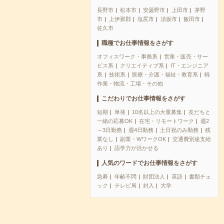
長野市
松本市
安曇野市
上田市
茅野
市
上伊那郡
塩尻市
須坂市
飯田市
佐久市
職種でお仕事情報をさがす
オフィスワーク・事務系
営業・販売・サー
ビス系
クリエイティブ系
IT・エンジニア
系
技術系
医療・介護・福祉・教育系
軽
作業・物流・工場・その他
こだわりでお仕事情報をさがす
短期
単発
10名以上の大量募集
友だちと
一緒の応募OK
在宅・リモートワーク
週2
～3日勤務
週4日勤務
土日祝のみ勤務
残
業なし
副業・WワークOK
交通費別途支給
あり
語学力が活かせる
人気のワードでお仕事情報をさがす
急募
年齢不問
財団法人
英語
書類チェ
ック
テレビ局
封入
大学