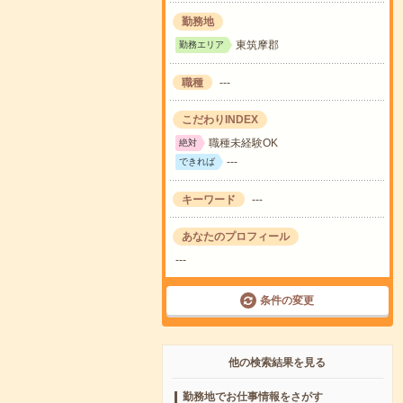
勤務地
東筑摩郡
勤務エリア
職種
---
こだわりINDEX
職種未経験OK
絶対
---
できれば
キーワード
---
あなたのプロフィール
---
条件の変更
他の検索結果を見る
勤務地でお仕事情報をさがす