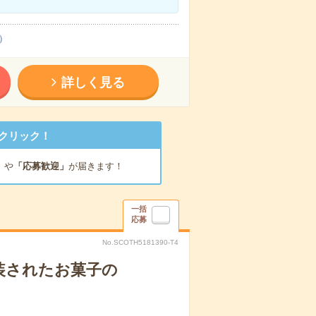
）
詳しく見る
クリック！
」
や
「応募歓迎」
が届きます！
一括
応募
No.SCOTH5181390-T4
装されたお菓子の