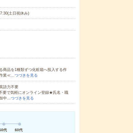
17:30(土日祝休み)
る商品を1種類ずつ化粧箱へ投入する作
作業≪…
つづきを見る
 英語力不要
書不要で気軽にオンライン登録★氏名・職
加中…
つづきを見る
50代
60代