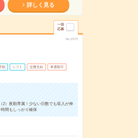
詳しく見る
一括
応募
No.3575
早朝
シフト
交費支給
車通勤可
（2）夜勤専属！少ない日数でも収入が伸
分時間もしっかり確保