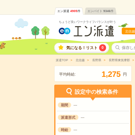
エン派遣
4905
件
エンバイト
9346
件
ちょうど良いワークライフバランスが叶う
北信越
気になる！リスト
0
保存し
派遣TOP
北信越
長野県
長野県東筑摩郡
,
1
2
7
5
平均時給:
円
設定中の検索条件
期間
---
派遣形式
---
時給
---