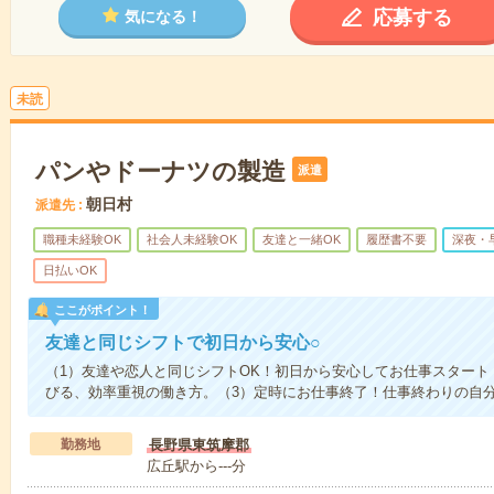
応募する
気になる！
未読
パンやドーナツの製造
派遣
朝日村
派遣先
職種未経験OK
社会人未経験OK
友達と一緒OK
履歴書不要
深夜・
日払いOK
ここがポイント！
友達と同じシフトで初日から安心○
（1）友達や恋人と同じシフトOK！初日から安心してお仕事スタート
びる、効率重視の働き方。（3）定時にお仕事終了！仕事終わりの自
勤務地
長野県東筑摩郡
広丘駅から---分