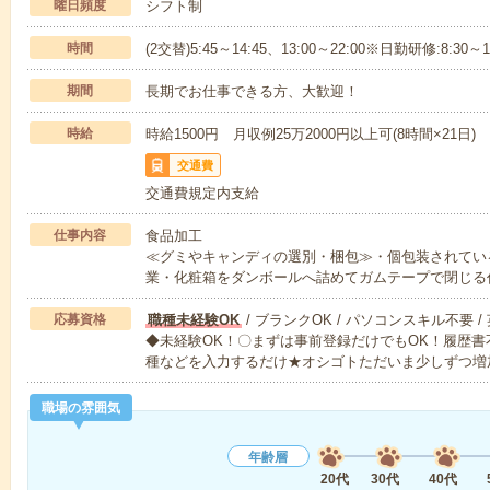
曜日頻度
シフト制
時間
(2交替)5:45～14:45、13:00～22:00※日勤研修:8:30～
期間
長期でお仕事できる方、大歓迎！
時給
時給1500円 月収例25万2000円以上可(8時間×21日)
交通費
交通費規定内支給
仕事内容
食品加工
≪グミやキャンディの選別・梱包≫・個包装されてい
業・化粧箱をダンボールへ詰めてガムテープで閉じる
応募資格
職種未経験OK
/ ブランクOK / パソコンスキル不要 /
◆未経験OK！〇まずは事前登録だけでもOK！履歴
種などを入力するだけ★オシゴトただいま少しずつ増
職場の雰囲気
年齢層
20代
30代
40代