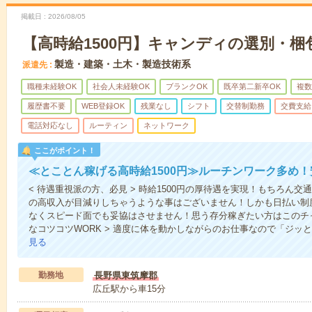
掲載日
2026/08/05
【高時給1500円】キャンディの選別・梱包
製造・建築・土木・製造技術系
派遣先
職種未経験OK
社会人未経験OK
ブランクOK
既卒第二新卒OK
複数
履歴書不要
WEB登録OK
残業なし
シフト
交替制勤務
交費支給
電話対応なし
ルーティン
ネットワーク
ここがポイント！
≪とことん稼げる高時給1500円≫ルーチンワーク多め
< 待遇重視派の方、必見 > 時給1500円の厚待遇を実現！もちろん
の高収入が目減りしちゃうような事はございません！しかも日払い制
なくスピード面でも妥協はさせません！思う存分稼ぎたい方はこのチャ
なコツコツWORK > 適度に体を動かしながらのお仕事なので「ジッ
見る
勤務地
長野県東筑摩郡
広丘駅から車15分