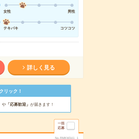
女性
男性
テキパキ
コツコツ
詳しく見る
クリック！
」
や
「応募歓迎」
が届きます！
一括
応募
No.RMKM341_1