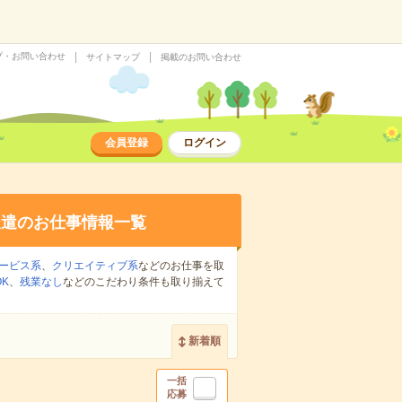
プ・お問い合わせ
サイトマップ
掲載のお問い合わせ
会員登録
ログイン
派遣のお仕事情報一覧
ービス系
、
クリエイティブ系
などのお仕事を取
K
、
残業なし
などのこだわり条件も取り揃えて
新着順
一括
応募