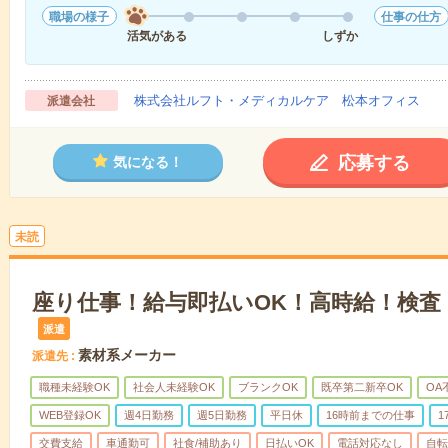
職場の様子
仕事の仕方
活気がある
しずか
株式会社ルフト・メディカルケア 松本オフィス
派遣会社
応募する
気になる！
未読
座り仕事！給与即払いOK！高時給！検査
派遣
素材系メーカー
派遣先
職種未経験OK
社会人未経験OK
ブランクOK
既卒第二新卒OK
OA
WEB登録OK
週4日勤務
週5日勤務
平日休
16時前までの仕事
1
交費支給
車通勤可
社食/補助あり
日払いOK
電話対応なし
自転