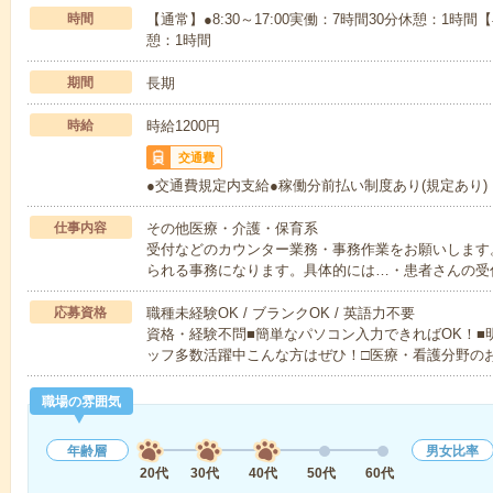
時間
【通常】●8:30～17:00実働：7時間30分休憩：1時間【
憩：1時間
期間
長期
時給
時給1200円
交通費
●交通費規定内支給●稼働分前払い制度あり(規定あり)
仕事内容
その他医療・介護・保育系
受付などのカウンター業務・事務作業をお願いします
られる事務になります。具体的には…・患者さんの受
応募資格
職種未経験OK / ブランクOK / 英語力不要
資格・経験不問■簡単なパソコン入力できればOK！■
ッフ多数活躍中こんな方はぜひ！□医療・看護分野の
職場の雰囲気
年齢層
男女比率
20代
30代
40代
50代
60代