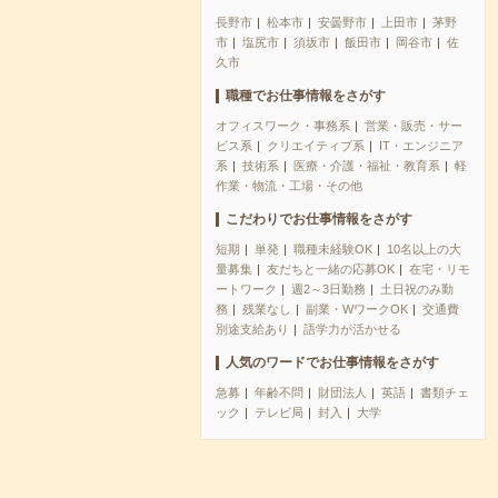
長野市
松本市
安曇野市
上田市
茅野
市
塩尻市
須坂市
飯田市
岡谷市
佐
久市
職種でお仕事情報をさがす
オフィスワーク・事務系
営業・販売・サー
ビス系
クリエイティブ系
IT・エンジニア
系
技術系
医療・介護・福祉・教育系
軽
作業・物流・工場・その他
こだわりでお仕事情報をさがす
短期
単発
職種未経験OK
10名以上の大
量募集
友だちと一緒の応募OK
在宅・リモ
ートワーク
週2～3日勤務
土日祝のみ勤
務
残業なし
副業・WワークOK
交通費
別途支給あり
語学力が活かせる
人気のワードでお仕事情報をさがす
急募
年齢不問
財団法人
英語
書類チェ
ック
テレビ局
封入
大学