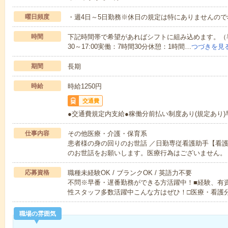
曜日頻度
・週4日～5日勤務※休日の規定は特にありませんの
時間
下記時間帯で希望があればシフトに組み込めます。（早番
30～17:00実働：7時間30分休憩：1時間…
つづきを見
期間
長期
時給
時給1250円
交通費
●交通費規定内支給●稼働分前払い制度あり(規定あり
仕事内容
その他医療・介護・保育系
患者様の身の回りのお世話 ／日勤専従看護助手【看
のお世話をお願いします。医療行為はございません。
応募資格
職種未経験OK / ブランクOK / 英語力不要
不問※早番・遅番勤務ができる方活躍中！■経験、有
性スタッフ多数活躍中こんな方はぜひ！□医療・看護
職場の雰囲気