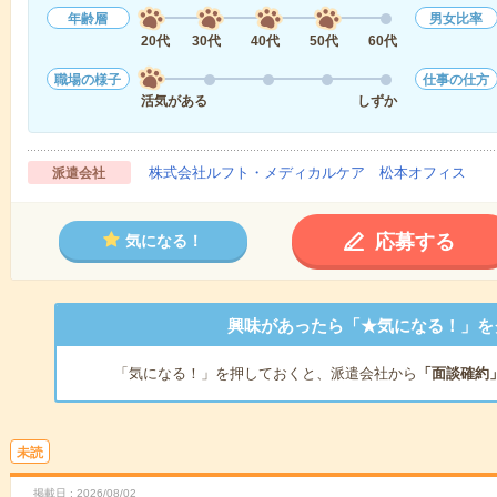
年齢層
男女比率
20代
30代
40代
50代
60代
職場の様子
仕事の仕方
活気がある
しずか
株式会社ルフト・メディカルケア 松本オフィス
派遣会社
応募する
気になる！
興味があったら「★気になる！」を
「気になる！」を押しておくと、派遣会社から
「面談確約
未読
掲載日
2026/08/02