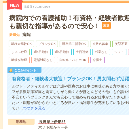
NEW
掲載日
2026/08/06
病院内での看護補助！有資格・経験者歓
も親切な指導があるので安心！
派遣
病院
派遣先
職種未経験OK
ブランクOK
既卒第二新卒OK
複数名募集
英語不要
しゅふ歓迎
週4日勤務
週5日勤務
土日祝休
残業なし
シフト
職場が禁煙
電話対応なし
自転車・バイクOK
介護士
ここがポイント！
有資格者・経験者大歓迎！ブランクOK！男女問わず活
ルフト・メディカルケアは介護や医療のお仕事に興味がある方や働く女
フが多数活躍家庭と両立しながら働く方がほとんどその他にも介護や
不安というブランクさんでも安心して始められるお仕事がたくさん!!
たい・職場が家から近いところが良い・福利厚生が充実しているお仕
てい…
つづきを見る
勤務地
長野県上伊那郡
木ノ下駅から---分