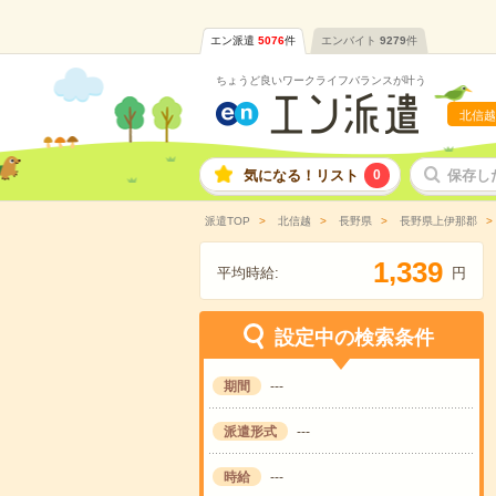
エン派遣
5076
件
エンバイト
9279
件
ちょうど良いワークライフバランスが叶う
北信越
気になる！リスト
0
保存し
派遣TOP
北信越
長野県
長野県上伊那郡
,
1
3
3
9
平均時給:
円
設定中の検索条件
期間
---
派遣形式
---
時給
---