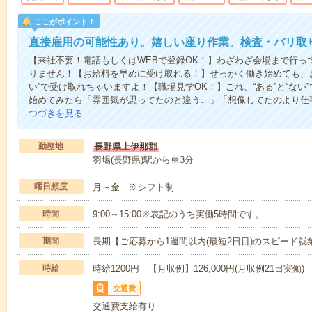
ここがポイント！
直接雇用の可能性あり。嬉しい座り作業。検査・バリ取
【来社不要！電話もしくはWEBで登録OK！】わざわざ会場まで行っ
りません！【お給料を早めに受け取れる！】せっかく働き始めても、
い”で受け取れちゃいますよ！【職場見学OK！】これ、“ある”と“な
始めてみたら「雰囲気が思ってたのと違う…」「想像してたのより仕
つづきを見る
勤務地
長野県上伊那郡
羽場(長野県)駅から車3分
曜日頻度
月～金 ※シフト制
時間
9:00～15:00※表記のうち実働5時間です。
期間
長期【ご応募から1週間以内(最短2日目)のスピード就
時給
時給1200円 【月収例】126,000円(月収例21日実働)
交通費
交通費支給有り