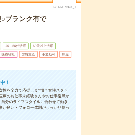
No.RMKM341_1
迎○ブランク有で
40～50代活躍
60歳以上活躍
医療福祉
交費支給
車通勤可
制服
躍中！
性を全力で応援します!!＊女性スタッ
医療のお仕事未経験さんやお仕事復帰が
・自分のライフスタイルに合わせて働き
事が良い・フォロー体制がしっかり整っ