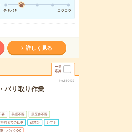
テキパキ
コツコツ
詳しく見る
一括
応募
No.889435
・バリ取り作業
不要
英語不要
履歴書不要
7時前までの仕事
残業少
シフト
車・バイクOK