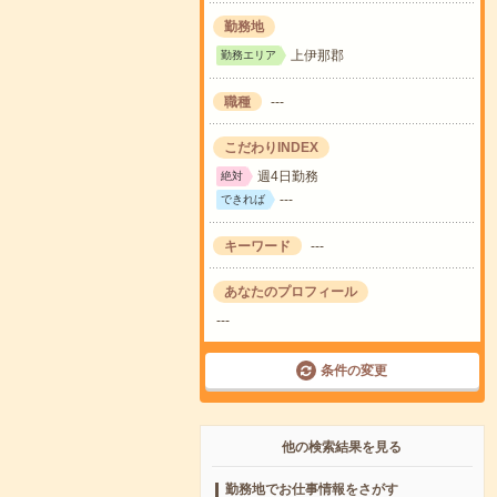
勤務地
上伊那郡
勤務エリア
職種
---
こだわりINDEX
週4日勤務
絶対
---
できれば
キーワード
---
あなたのプロフィール
---
条件の変更
他の検索結果を見る
勤務地でお仕事情報をさがす