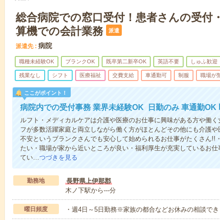
総合病院での窓口受付！患者さんの受付
算機での会計業務
派遣
病院
派遣先
職種未経験OK
ブランクOK
既卒第二新卒OK
英語不要
しゅふ歓迎
残業なし
シフト
医療福祉
交費支給
車通勤可
制服
職場が
ここがポイント！
病院内での受付事務 業界未経験OK 日勤のみ 車通勤OK
ルフト・メディカルケアは介護や医療のお仕事に興味がある方や働く女
フが多数活躍家庭と両立しながら働く方がほとんどその他にも介護や
不安というブランクさんでも安心して始められるお仕事がたくさん!!
たい・職場が家から近いところが良い・福利厚生が充実しているお仕
てい…
つづきを見る
勤務地
長野県上伊那郡
木ノ下駅から---分
曜日頻度
・週4日～5日勤務※家族の都合などお休みの相談でき