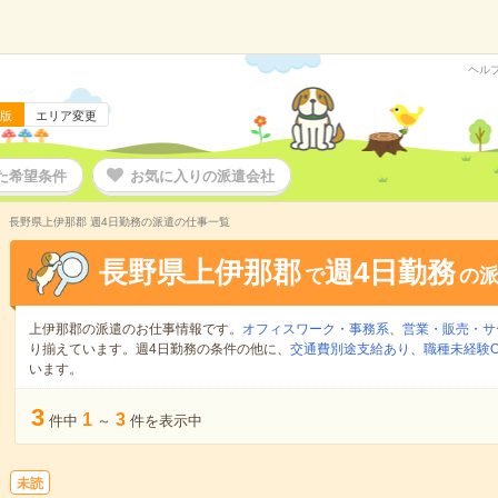
ヘル
版
エリア変更
た希望条件
お気に入りの派遣会社
長野県上伊那郡 週4日勤務の派遣の仕事一覧
長野県上伊那郡
週4日勤務
で
の
上伊那郡の派遣のお仕事情報です。
オフィスワーク・事務系
、
営業・販売・サ
り揃えています。週4日勤務の条件の他に、
交通費別途支給あり
、
職種未経験O
います。
3
1
3
件中
～
件を表示中
未読