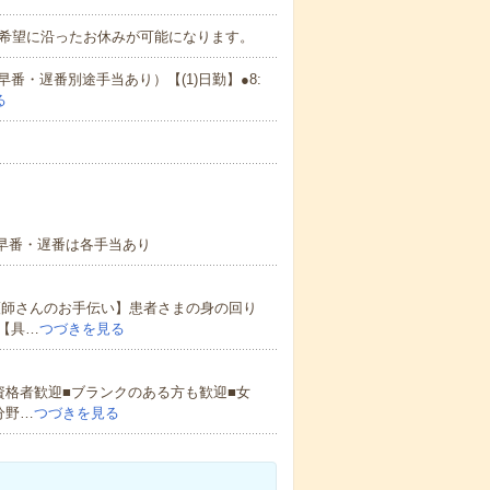
で希望に沿ったお休みが可能になります。
・遅番別途手当あり）【(1)日勤】●8:
る
)早番・遅番は各手当あり
護師さんのお手伝い】患者さまの身の回り
【具…
つづきを見る
資格者歓迎■ブランクのある方も歓迎■女
分野…
つづきを見る