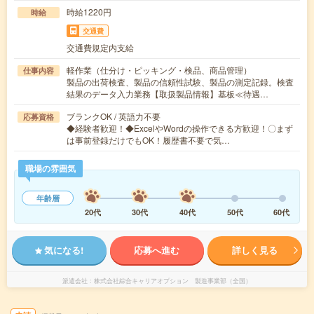
時給1220円
時給
交通費
交通費規定内支給
軽作業（仕分け・ピッキング・検品、商品管理）
仕事内容
製品の出荷検査、製品の信頼性試験、製品の測定記録。検査
結果のデータ入力業務【取扱製品情報】基板≪待遇…
ブランクOK / 英語力不要
応募資格
◆経験者歓迎！◆ExcelやWordの操作できる方歓迎！〇まず
は事前登録だけでもOK！履歴書不要で気…
職場の雰囲気
年齢層
20代
30代
40代
50代
60代
気になる!
応募へ進む
詳しく見る
派遣会社
株式会社綜合キャリアオプション 製造事業部（全国）