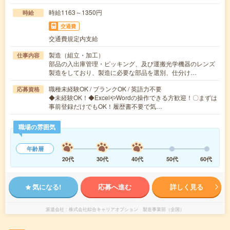
時給1163～1350円
時給
交通費
交通費規定内支給
製造（組立・加工）
仕事内容
部品の入出庫管理・ピッキング、及び運搬光学機器のレンズ
製造をしており、製造に必要な部品を選別、仕分け…
職種未経験OK / ブランクOK / 英語力不要
応募資格
◆未経験OK！◆ExcelやWordの操作できる方歓迎！〇まずは
事前登録だけでもOK！履歴書不要で気…
職場の雰囲気
年齢層
20代
30代
40代
50代
60代
気になる!
応募へ進む
詳しく見る
派遣会社
株式会社綜合キャリアオプション 製造事業部（全国）