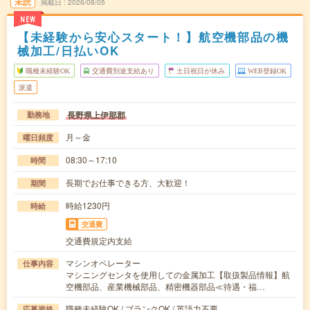
未読
掲載日
2026/08/05
NEW
【未経験から安心スタート！】航空機部品の機
械加工/日払いOK
職種未経験OK
交通費別途支給あり
土日祝日が休み
WEB登録OK
派遣
長野県上伊那郡
勤務地
月～金
曜日頻度
08:30～17:10
時間
長期でお仕事できる方、大歓迎！
期間
時給1230円
時給
交通費
交通費規定内支給
マシンオペレーター
仕事内容
マシニングセンタを使用しての金属加工【取扱製品情報】航
空機部品、産業機械部品、精密機器部品≪待遇・福…
職種未経験OK / ブランクOK / 英語力不要
応募資格