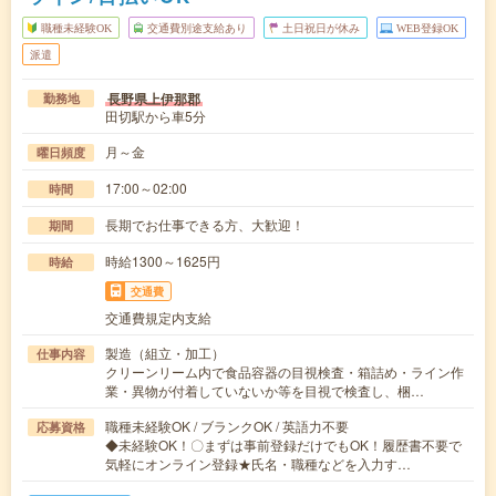
職種未経験OK
交通費別途支給あり
土日祝日が休み
WEB登録OK
派遣
長野県上伊那郡
勤務地
田切駅から車5分
月～金
曜日頻度
17:00～02:00
時間
長期でお仕事できる方、大歓迎！
期間
時給1300～1625円
時給
交通費
交通費規定内支給
製造（組立・加工）
仕事内容
クリーンリーム内で食品容器の目視検査・箱詰め・ライン作
業・異物が付着していないか等を目視で検査し、梱…
職種未経験OK / ブランクOK / 英語力不要
応募資格
◆未経験OK！〇まずは事前登録だけでもOK！履歴書不要で
気軽にオンライン登録★氏名・職種などを入力す…