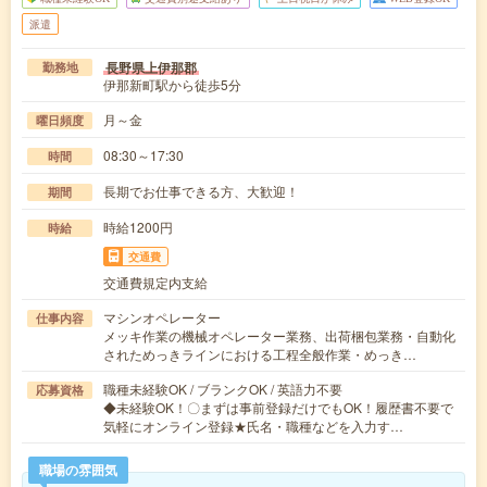
派遣
長野県上伊那郡
勤務地
伊那新町駅から徒歩5分
月～金
曜日頻度
08:30～17:30
時間
長期でお仕事できる方、大歓迎！
期間
時給1200円
時給
交通費
交通費規定内支給
マシンオペレーター
仕事内容
メッキ作業の機械オペレーター業務、出荷梱包業務・自動化
されためっきラインにおける工程全般作業・めっき…
職種未経験OK / ブランクOK / 英語力不要
応募資格
◆未経験OK！〇まずは事前登録だけでもOK！履歴書不要で
気軽にオンライン登録★氏名・職種などを入力す…
職場の雰囲気