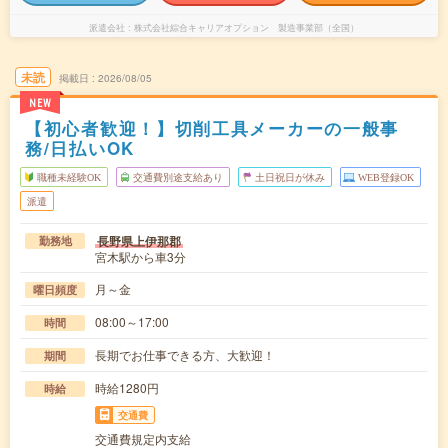
派遣会社
株式会社綜合キャリアオプション 製造事業部（全国）
未読
掲載日
2026/08/05
NEW
【初心者歓迎！】切削工具メーカーの一般事
務/日払いOK
職種未経験OK
交通費別途支給あり
土日祝日が休み
WEB登録OK
派遣
長野県上伊那郡
勤務地
宮木駅から車3分
月～金
曜日頻度
08:00～17:00
時間
長期でお仕事できる方、大歓迎！
期間
時給1280円
時給
交通費
交通費規定内支給