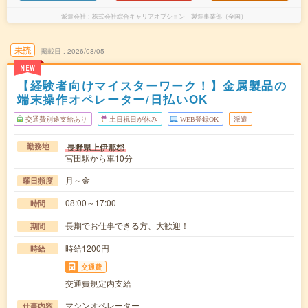
派遣会社
株式会社綜合キャリアオプション 製造事業部（全国）
未読
掲載日
2026/08/05
NEW
【経験者向けマイスターワーク！】金属製品の
端末操作オペレーター/日払いOK
交通費別途支給あり
土日祝日が休み
WEB登録OK
派遣
長野県上伊那郡
勤務地
宮田駅から車10分
月～金
曜日頻度
08:00～17:00
時間
長期でお仕事できる方、大歓迎！
期間
時給1200円
時給
交通費
交通費規定内支給
マシンオペレーター
仕事内容