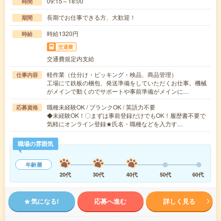
09:15～18:00
時間
長期でお仕事できる方、大歓迎！
期間
時給1320円
時給
交通費
交通費規定内支給
軽作業（仕分け・ピッキング・検品、商品管理）
仕事内容
工場にて鉄板の梱包、発送準備をしていただくお仕事。機械
がメインで動くのでサポートや事前準備がメインに…
職種未経験OK / ブランクOK / 英語力不要
応募資格
◆未経験OK！〇まずは事前登録だけでもOK！履歴書不要で
気軽にオンライン登録★氏名・職種などを入力す…
職場の雰囲気
年齢層
20代
30代
40代
50代
60代
気になる!
応募へ進む
詳しく見る