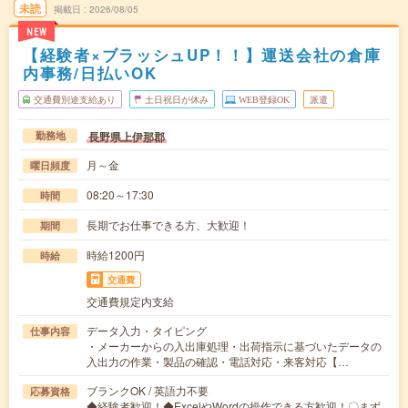
未読
掲載日
2026/08/05
NEW
【経験者×ブラッシュUP！！】運送会社の倉庫
内事務/日払いOK
交通費別途支給あり
土日祝日が休み
WEB登録OK
派遣
長野県上伊那郡
勤務地
月～金
曜日頻度
08:20～17:30
時間
長期でお仕事できる方、大歓迎！
期間
時給1200円
時給
交通費
交通費規定内支給
データ入力・タイピング
仕事内容
・メーカーからの入出庫処理・出荷指示に基づいたデータの
入出力の作業・製品の確認・電話対応・来客対応【…
ブランクOK / 英語力不要
応募資格
◆経験者歓迎！◆ExcelやWordの操作できる方歓迎！〇まず