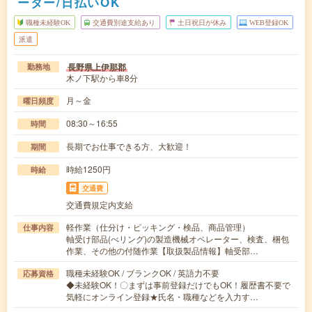
ーター/日払いOK
職種未経験OK
交通費別途支給あり
土日祝日が休み
WEB登録OK
派遣
長野県上伊那郡
勤務地
木ノ下駅から車8分
月～金
曜日頻度
08:30～16:55
時間
長期でお仕事できる方、大歓迎！
期間
時給1250円
時給
交通費
交通費規定内支給
軽作業（仕分け・ピッキング・検品、商品管理）
仕事内容
軸受け部品(べリング)の製造機械オペレーター、検査、梱包
作業、その他の付随作業【取扱製品情報】軸受部…
職種未経験OK / ブランクOK / 英語力不要
応募資格
◆未経験OK！〇まずは事前登録だけでもOK！履歴書不要で
気軽にオンライン登録★氏名・職種などを入力す…