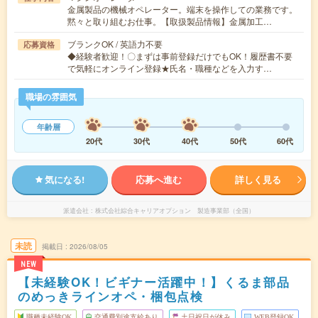
金属製品の機械オペレーター。端末を操作しての業務です。
黙々と取り組むお仕事。【取扱製品情報】金属加工…
ブランクOK / 英語力不要
応募資格
◆経験者歓迎！〇まずは事前登録だけでもOK！履歴書不要
で気軽にオンライン登録★氏名・職種などを入力す…
職場の雰囲気
年齢層
20代
30代
40代
50代
60代
気になる!
応募へ進む
詳しく見る
派遣会社
株式会社綜合キャリアオプション 製造事業部（全国）
未読
掲載日
2026/08/05
NEW
【未経験OK！ビギナー活躍中！】くるま部品
のめっきラインオペ・梱包点検
職種未経験OK
交通費別途支給あり
土日祝日が休み
WEB登録OK