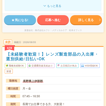
もっと見る
気になる!
応募へ進む
詳しく見る
派遣会社
株式会社ルフト・メディカルケア 松本オフィス
未読
掲載日
2026/08/05
NEW
【未経験者歓迎！】レンズ製造部品の入出庫・
選別供給/日払いOK
職種未経験OK
交通費別途支給あり
土日祝日が休み
WEB登録OK
派遣
長野県上伊那郡
勤務地
月～金
曜日頻度
07:45～16:30
時間
長期でお仕事できる方、大歓迎！
期間