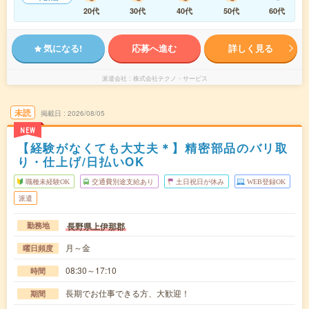
20代
30代
40代
50代
60代
気になる!
応募へ進む
詳しく見る
派遣会社
株式会社テクノ・サービス
未読
掲載日
2026/08/05
NEW
【経験がなくても大丈夫＊】精密部品のバリ取
り・仕上げ/日払いOK
職種未経験OK
交通費別途支給あり
土日祝日が休み
WEB登録OK
派遣
長野県上伊那郡
勤務地
月～金
曜日頻度
08:30～17:10
時間
長期でお仕事できる方、大歓迎！
期間