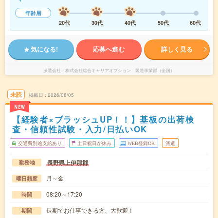
年齢層
20代
30代
40代
50代
60代
気になる!
応募へ進む
詳しく見る
派遣会社
株式会社綜合キャリアオプション 製造事業部（全国）
未読
掲載日
2026/08/05
NEW
【経験者×ブラッシュUP！！】基板の出荷検
査・信頼性試験・入力/日払いOK
交通費別途支給あり
土日祝日が休み
WEB登録OK
派遣
長野県上伊那郡
勤務地
月～金
曜日頻度
08:20～17:20
時間
長期でお仕事できる方、大歓迎！
期間