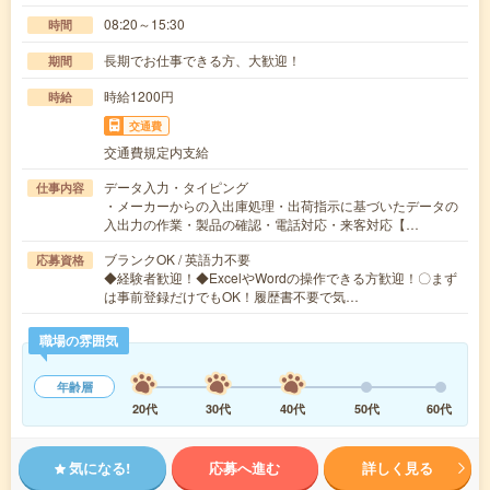
08:20～15:30
時間
長期でお仕事できる方、大歓迎！
期間
時給1200円
時給
交通費
交通費規定内支給
データ入力・タイピング
仕事内容
・メーカーからの入出庫処理・出荷指示に基づいたデータの
入出力の作業・製品の確認・電話対応・来客対応【…
ブランクOK / 英語力不要
応募資格
◆経験者歓迎！◆ExcelやWordの操作できる方歓迎！〇まず
は事前登録だけでもOK！履歴書不要で気…
職場の雰囲気
年齢層
20代
30代
40代
50代
60代
気になる!
応募へ進む
詳しく見る