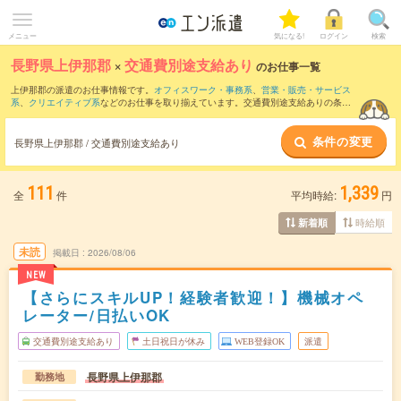
メニュー
気になる!
ログイン
検索
長野県上伊那郡
×
交通費別途支給あり
のお仕事一覧
上伊那郡の派遣のお仕事情報です。
オフィスワーク・事務系
、
営業・販売・サービス
系
、
クリエイティブ系
などのお仕事を取り揃えています。交通費別途支給ありの条件
の他に、
職種未経験OK
、
残業なし
、
友だちと一緒の応募OK
などのこだわり条件も取
り揃えています。
条件の変更
長野県上伊那郡 / 交通費別途支給あり
111
1,339
全
件
平均時給:
円
時給順
新着順
未読
掲載日
2026/08/06
NEW
【さらにスキルUP！経験者歓迎！】機械オペ
レーター/日払いOK
交通費別途支給あり
土日祝日が休み
WEB登録OK
派遣
長野県上伊那郡
勤務地