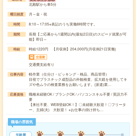
北殿駅から車5分
月～金・祝
曜日頻度
8:10～17:05※表記のうち実働8時間です。
時間
長期【ご応募から1週間以内(最短2日目)のスピード就業が可
期間
能】即日～
時給1220円 【月収例】204,000円(月収例21日実働)
時給
交通費
交通費支給有り
軽作業（仕分け・ピッキング・検品、商品管理）
仕事内容
目視でプラスチック成型品の外観検査、拡大鏡を使用してキ
ズや色ムラの検査業務をお願いします。(派遣)業…
職種未経験OK / ブランクOK / パソコンスキル不要 / 英語力不
応募資格
要
【来社不要、WEB登録OK！】〇未経験大歓迎！〇フリータ
ー、主婦(夫) 大歓迎！ ※お仕事の掛け持ち…
職場の雰囲気
年齢層