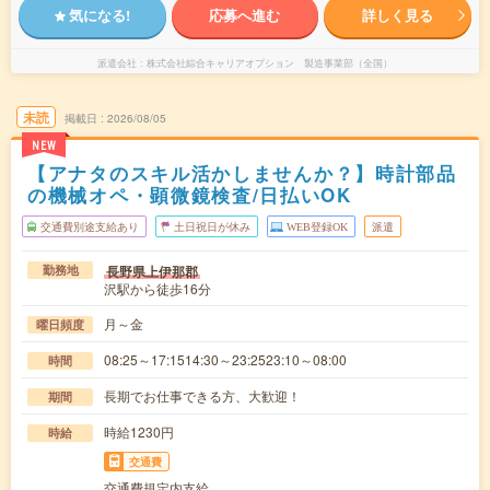
気になる!
応募へ進む
詳しく見る
派遣会社
株式会社綜合キャリアオプション 製造事業部（全国）
未読
掲載日
2026/08/05
NEW
【アナタのスキル活かしませんか？】時計部品
の機械オペ・顕微鏡検査/日払いOK
交通費別途支給あり
土日祝日が休み
WEB登録OK
派遣
長野県上伊那郡
勤務地
沢駅から徒歩16分
月～金
曜日頻度
08:25～17:1514:30～23:2523:10～08:00
時間
長期でお仕事できる方、大歓迎！
期間
時給1230円
時給
交通費
交通費規定内支給