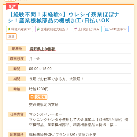
NEW
【経験不問！未経験○】ウレシイ残業ほぼナ
シ！産業機械部品の機械加工/日払いOK
職種未経験OK
交通費別途支給あり
土日祝日が休み
WEB登録OK
派遣
長野県上伊那郡
勤務地
月～金
曜日頻度
09:00～15:00
時間
長期でお仕事できる方、大歓迎！
期間
時給1230円
時給
交通費
交通費規定内支給
マシンオペレーター
仕事内容
マシニングセンタを使用しての金属加工【取扱製品情報】航
空機部品、産業機械部品、精密機器部品≪待遇・福…
職種未経験OK / ブランクOK / 英語力不要
応募資格