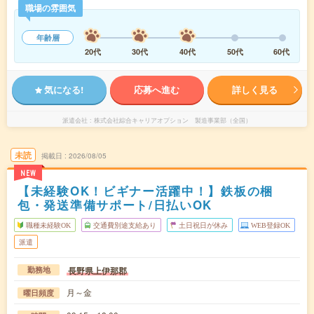
職場の雰囲気
年齢層
20代
30代
40代
50代
60代
気になる!
応募へ進む
詳しく見る
派遣会社
株式会社綜合キャリアオプション 製造事業部（全国）
未読
掲載日
2026/08/05
NEW
【未経験OK！ビギナー活躍中！】鉄板の梱
包・発送準備サポート/日払いOK
職種未経験OK
交通費別途支給あり
土日祝日が休み
WEB登録OK
派遣
長野県上伊那郡
勤務地
月～金
曜日頻度