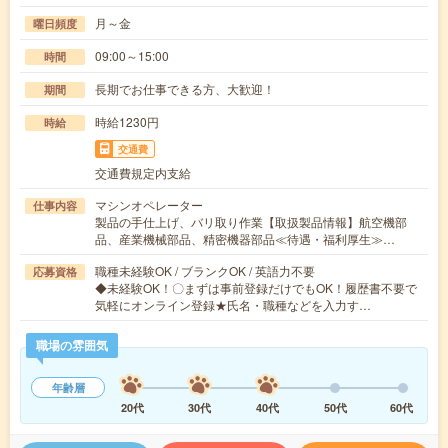
月～金
曜日頻度
09:00～15:00
時間
長期でお仕事できる方、大歓迎！
期間
時給1230円
時給
交通費
交通費規定内支給
マシンオペレーター
仕事内容
製品の手仕上げ、バリ取り作業【取扱製品情報】航空機部
品、産業機械部品、精密機器部品≪待遇・福利厚生≫…
職種未経験OK / ブランクOK / 英語力不要
応募資格
◆未経験OK！〇まずは事前登録だけでもOK！履歴書不要で
気軽にオンライン登録★氏名・職種などを入力す…
職場の雰囲気
年齢層
20代
30代
40代
50代
60代