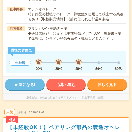
マシンオペレーター
仕事内容
時計部品の機械オペレーター顕微鏡を使用して検査する業務
もあり【取扱製品情報】時計に使われる部品を製造…
ブランクOK / 英語力不要
応募資格
◆経験者歓迎！〇まずは事前登録だけでもOK！履歴書不要
で気軽にオンライン登録★氏名・職種などを入力す…
職場の雰囲気
年齢層
20代
30代
40代
50代
60代
気になる!
応募へ進む
詳しく見る
派遣会社
株式会社綜合キャリアオプション 製造事業部（全国）
未読
掲載日
2026/08/05
NEW
【未経験OK！】ベアリング部品の製造オペレ