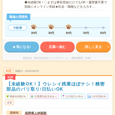
◆未経験OK！〇まずは事前登録だけでもOK！履歴書不要で
気軽にオンライン登録★氏名・職種などを入力す…
職場の雰囲気
年齢層
20代
30代
40代
50代
60代
気になる!
応募へ進む
詳しく見る
派遣会社
株式会社綜合キャリアオプション 製造事業部（全国）
未読
掲載日
2026/08/05
NEW
【未経験OK！】ウレシイ残業ほぼナシ！精密
部品のバリ取り/日払いOK
職種未経験OK
交通費別途支給あり
土日祝日が休み
WEB登録OK
派遣
長野県上伊那郡
勤務地