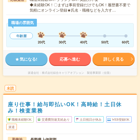
◆未経験OK！〇まずは事前登録だけでもOK！履歴書不要で
気軽にオンライン登録★氏名・職種などを入力す…
職場の雰囲気
年齢層
20代
30代
40代
50代
60代
気になる!
応募へ進む
詳しく見る
派遣会社
株式会社綜合キャリアオプション 製造事業部（全国）
未読
座り仕事！給与即払いOK！高時給！土日休
み！検査業務
職種未経験OK
交通費別途支給あり
土日祝日が休み
WEB登録OK
派遣
長野県上伊那郡
勤務地