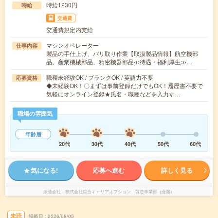
時給1230円
時給
交通費
交通費規定内支給
マシンオペレーター
仕事内容
製品の手仕上げ、バリ取り作業【取扱製品情報】航空機部
品、産業機械部品、精密機器部品≪待遇・福利厚生≫…
職種未経験OK / ブランクOK / 英語力不要
応募資格
◆未経験OK！〇まずは事前登録だけでもOK！履歴書不要で
気軽にオンライン登録★氏名・職種などを入力す…
職場の雰囲気
年齢層
20代
30代
40代
50代
60代
気になる!
応募へ進む
詳しく見る
派遣会社
株式会社綜合キャリアオプション 製造事業部（全国）
未読
掲載日
2026/08/05