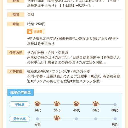
下記時間帯で希望があればシフトに組み込めます。（早番・
時間
遅番別途手当あり）【(1)日勤】●8:30～1…
長期
期間
時給1250円
時給
交通費
●交通費規定内支給●稼働分前払い制度あり(規定あり)早番・
遅番は各手当あり
その他医療・介護・保育系
仕事内容
患者様の身の回りのお世話 ／日勤専従看護助手【看護師さん
のお手伝い】患者さまの身の回りのお世話をお願…
職種未経験OK / ブランクOK / 英語力不要
応募資格
不問※早番・遅番勤務ができる方活躍中！■経験、有資格者歓
迎■ブランクのある方も歓迎■女性スタッフ多数…
職場の雰囲気
年齢層
20代
30代
40代
50代
60代
男女比率
女性
男性