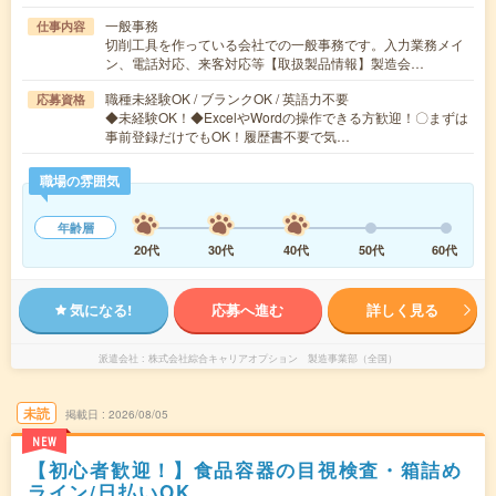
一般事務
仕事内容
切削工具を作っている会社での一般事務です。入力業務メイ
ン、電話対応、来客対応等【取扱製品情報】製造会…
職種未経験OK / ブランクOK / 英語力不要
応募資格
◆未経験OK！◆ExcelやWordの操作できる方歓迎！〇まずは
事前登録だけでもOK！履歴書不要で気…
職場の雰囲気
年齢層
20代
30代
40代
50代
60代
気になる!
応募へ進む
詳しく見る
派遣会社
株式会社綜合キャリアオプション 製造事業部（全国）
未読
掲載日
2026/08/05
NEW
【初心者歓迎！】食品容器の目視検査・箱詰め
ライン/日払いOK