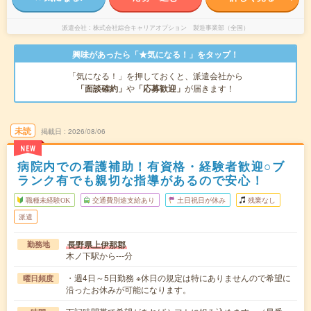
派遣会社
株式会社綜合キャリアオプション 製造事業部（全国）
興味があったら「★気になる！」をタップ！
「気になる！」を押しておくと、派遣会社から
「面談確約」
や
「応募歓迎」
が届きます！
未読
掲載日
2026/08/06
NEW
病院内での看護補助！有資格・経験者歓迎○ブ
ランク有でも親切な指導があるので安心！
職種未経験OK
交通費別途支給あり
土日祝日が休み
残業なし
派遣
長野県上伊那郡
勤務地
木ノ下駅から---分
・週4日～5日勤務 ※休日の規定は特にありませんので希望に
曜日頻度
沿ったお休みが可能になります。