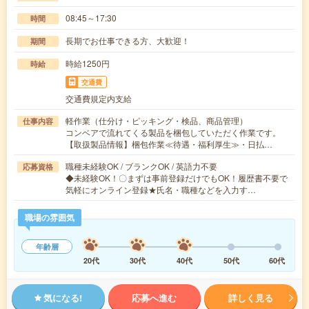
08:45～17:30
時間
長期でお仕事できる方、大歓迎！
期間
時給1250円
時給
交通費
交通費規定内支給
軽作業（仕分け・ピッキング・検品、商品管理）
仕事内容
コンベアで流れてくる製品を梱包していただく作業です。
【取扱製品情報】梱包作業≪待遇・福利厚生≫・日払…
職種未経験OK / ブランクOK / 英語力不要
応募資格
◆未経験OK！〇まずは事前登録だけでもOK！履歴書不要で
気軽にオンライン登録★氏名・職種などを入力す…
職場の雰囲気
年齢層
20代
30代
40代
50代
60代
気になる!
応募へ進む
詳しく見る