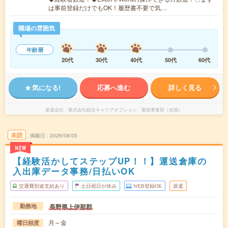
は事前登録だけでもOK！履歴書不要で気…
職場の雰囲気
年齢層
20代
30代
40代
50代
60代
気になる!
応募へ進む
詳しく見る
派遣会社
株式会社綜合キャリアオプション 製造事業部（全国）
未読
掲載日
2026/08/05
NEW
【経験活かしてステップUP！！】運送倉庫の
入出庫データ事務/日払いOK
交通費別途支給あり
土日祝日が休み
WEB登録OK
派遣
長野県上伊那郡
勤務地
月～金
曜日頻度