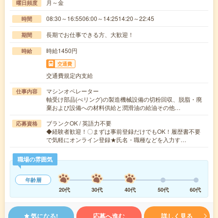
月～金
曜日頻度
08:30～16:5506:00～14:2514:20～22:45
時間
長期でお仕事できる方、大歓迎！
期間
時給1450円
時給
交通費
交通費規定内支給
マシンオペレーター
仕事内容
軸受け部品(べリング)の製造機械設備の切粉回収、脱脂・廃
棄および設備への材料供給と潤滑油の給油その他…
ブランクOK / 英語力不要
応募資格
◆経験者歓迎！〇まずは事前登録だけでもOK！履歴書不要
で気軽にオンライン登録★氏名・職種などを入力す…
職場の雰囲気
年齢層
20代
30代
40代
50代
60代
気になる!
応募へ進む
詳しく見る