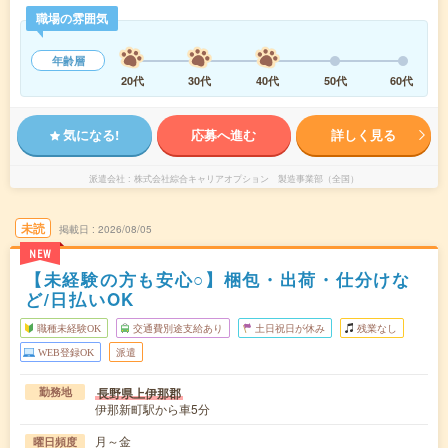
職場の雰囲気
年齢層
20代
30代
40代
50代
60代
気になる!
応募へ進む
詳しく見る
派遣会社
株式会社綜合キャリアオプション 製造事業部（全国）
未読
掲載日
2026/08/05
NEW
【未経験の方も安心○】梱包・出荷・仕分けな
ど/日払いOK
職種未経験OK
交通費別途支給あり
土日祝日が休み
残業なし
WEB登録OK
派遣
長野県上伊那郡
勤務地
伊那新町駅から車5分
月～金
曜日頻度