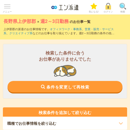
メニュー
気になる!
ログイン
検索
長野県上伊那郡
×
週2～3日勤務
のお仕事一覧
上伊那郡の派遣のお仕事情報です。
オフィスワーク・事務系
、
営業・販売・サービス
系
、
クリエイティブ系
などのお仕事を取り揃えています。週2～3日勤務の条件の他
に、
交通費別途支給あり
、
職種未経験OK
、
残業なし
などのこだわり条件も取り揃えて
います。
検索した条件に合う
お仕事がありませんでした
条件を変更して再検索
検索条件を追加して絞り込む
職種
でお仕事情報を絞り込む