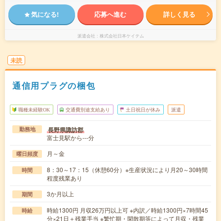
気になる!
応募へ進む
詳しく見る
派遣会社
株式会社日本ケイテム
未読
通信用プラグの梱包
職種未経験OK
交通費別途支給あり
土日祝日が休み
派遣
長野県諏訪郡
勤務地
富士見駅から---分
月～金
曜日頻度
8：30～17：15（休憩60分）※生産状況により月20～30時間
時間
程度残業あり
3か月以上
期間
時給1300円 月収26万円以上可 ※内訳／時給1300円×7時間45
時給
分×21日＋残業手当 ※繁忙期・閑散期等によって月収・残業