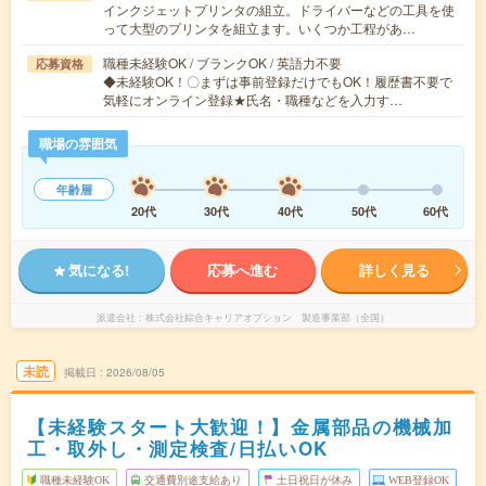
インクジェットプリンタの組立。ドライバーなどの工具を使
って大型のプリンタを組立ます。いくつか工程があ…
職種未経験OK / ブランクOK / 英語力不要
応募資格
◆未経験OK！〇まずは事前登録だけでもOK！履歴書不要で
気軽にオンライン登録★氏名・職種などを入力す…
職場の雰囲気
年齢層
20代
30代
40代
50代
60代
気になる!
応募へ進む
詳しく見る
派遣会社
株式会社綜合キャリアオプション 製造事業部（全国）
未読
掲載日
2026/08/05
【未経験スタート大歓迎！】金属部品の機械加
工・取外し・測定検査/日払いOK
職種未経験OK
交通費別途支給あり
土日祝日が休み
WEB登録OK