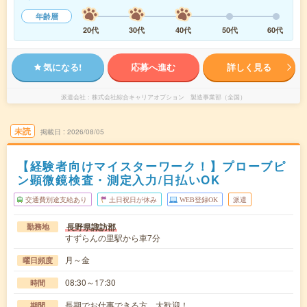
年齢層
20代
30代
40代
50代
60代
気になる!
応募へ進む
詳しく見る
派遣会社
株式会社綜合キャリアオプション 製造事業部（全国）
未読
掲載日
2026/08/05
【経験者向けマイスターワーク！】プローブピ
ン顕微鏡検査・測定入力/日払いOK
交通費別途支給あり
土日祝日が休み
WEB登録OK
派遣
長野県諏訪郡
勤務地
すずらんの里駅から車7分
月～金
曜日頻度
08:30～17:30
時間
長期でお仕事できる方、大歓迎！
期間