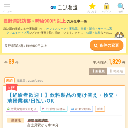
メニュー
気になる!
ログイン
検索
長野県諏訪郡
×
時給900円以上
のお仕事一覧
諏訪郡の派遣のお仕事情報です。
オフィスワーク・事務系
、
営業・販売・サービス系
、
クリエイティブ系
などのお仕事を取り揃えています。さらに、
短期
・
単発
などの期
間や、
職種未経験OK
などのこだわり条件で絞り込んでいただけます。
条件の変更
時給
1100円以上
・
1800円以上
の求人はこちら
長野県諏訪郡 / 時給900円以上
当サイトでは法令を遵守し、最低賃金以上の求人のみを掲載しています。
39
1,329
全
件
平均時給:
円
時給順
新着順
未読
掲載日
2026/08/09
NEW
【経験者歓迎！】飲料製品の開け替え・検査・
清掃業務/日払いOK
交通費別途支給あり
土日祝日が休み
WEB登録OK
派遣
長野県諏訪郡
勤務地
富士見駅から車10分