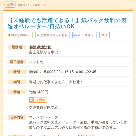
未読
掲載日
2026/08/05
【未経験でも活躍できる！】紙パック飲料の製
造オペレーター/日払いOK
職種未経験OK
交通費別途支給あり
WEB登録OK
派遣
長野県諏訪郡
勤務地
富士見駅から車5分
シフト制
曜日頻度
09:00～15:0007:20～16:1514:00～22:45
時間
長期でお仕事できる方、大歓迎！
期間
時給1480円
時給
交通費
交通費規定内支給
マシンオペレーター
仕事内容
紙パック飲料製造オペレーター業務。手順が決まっている作
業なのでマニュアル通りに操作するので初めての方…