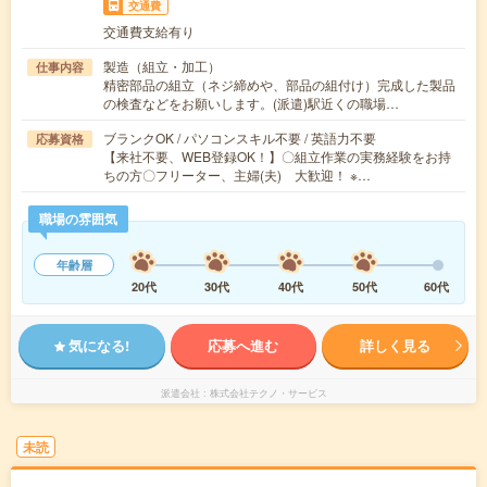
交通費
交通費支給有り
製造（組立・加工）
仕事内容
精密部品の組立（ネジ締めや、部品の組付け）完成した製品
の検査などをお願いします。(派遣)駅近くの職場…
ブランクOK / パソコンスキル不要 / 英語力不要
応募資格
【来社不要、WEB登録OK！】〇組立作業の実務経験をお持
ちの方〇フリーター、主婦(夫) 大歓迎！ ※…
職場の雰囲気
年齢層
20代
30代
40代
50代
60代
気になる!
応募へ進む
詳しく見る
派遣会社
株式会社テクノ・サービス
未読