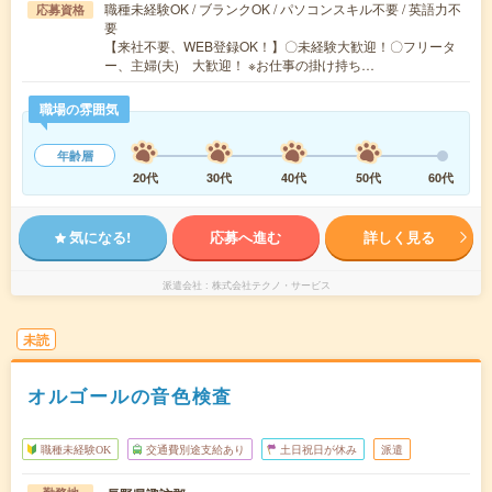
職種未経験OK / ブランクOK / パソコンスキル不要 / 英語力不
応募資格
要
【来社不要、WEB登録OK！】〇未経験大歓迎！〇フリータ
ー、主婦(夫) 大歓迎！ ※お仕事の掛け持ち…
職場の雰囲気
年齢層
20代
30代
40代
50代
60代
気になる!
応募へ進む
詳しく見る
派遣会社
株式会社テクノ・サービス
未読
オルゴールの音色検査
職種未経験OK
交通費別途支給あり
土日祝日が休み
派遣