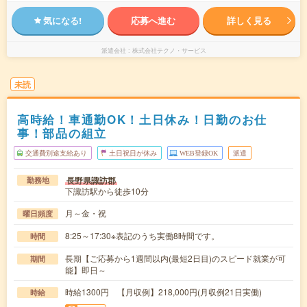
気になる!
応募へ進む
詳しく見る
派遣会社
株式会社テクノ・サービス
未読
高時給！車通勤OK！土日休み！日勤のお仕
事！部品の組立
交通費別途支給あり
土日祝日が休み
WEB登録OK
派遣
長野県諏訪郡
勤務地
下諏訪駅から徒歩10分
月～金・祝
曜日頻度
8:25～17:30※表記のうち実働8時間です。
時間
長期【ご応募から1週間以内(最短2日目)のスピード就業が可
期間
能】即日～
時給1300円 【月収例】218,000円(月収例21日実働)
時給