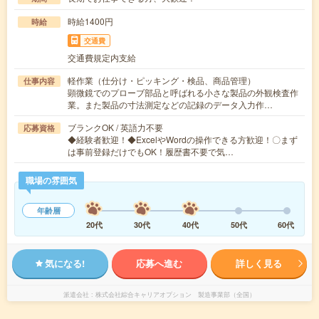
時給1400円
時給
交通費
交通費規定内支給
軽作業（仕分け・ピッキング・検品、商品管理）
仕事内容
顕微鏡でのプローブ部品と呼ばれる小さな製品の外観検査作
業。また製品の寸法測定などの記録のデータ入力作…
ブランクOK / 英語力不要
応募資格
◆経験者歓迎！◆ExcelやWordの操作できる方歓迎！〇まず
は事前登録だけでもOK！履歴書不要で気…
職場の雰囲気
年齢層
20代
30代
40代
50代
60代
気になる!
応募へ進む
詳しく見る
派遣会社
株式会社綜合キャリアオプション 製造事業部（全国）