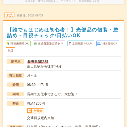
派遣会社
株式会社綜合キャリアオプション 製造事業部（全国）
未読
掲載日
2026/08/05
【誰でもはじめは初心者！】光部品の個装・袋
詰め・目視チェック/日払いOK
職種未経験OK
交通費別途支給あり
土日祝日が休み
WEB登録OK
派遣
長野県諏訪郡
勤務地
富士見駅から徒歩14分
月～金
曜日頻度
08:30～17:15
時間
長期でお仕事できる方、大歓迎！
期間
時給1200円
時給
交通費
交通費規定内支給
軽作業（仕分け・ピッキング・検品、商品管理）
仕事内容