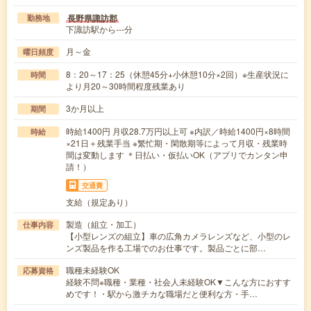
長野県諏訪郡
勤務地
下諏訪駅から---分
月～金
曜日頻度
8：20～17：25（休憩45分+小休憩10分×2回）※生産状況に
時間
より月20～30時間程度残業あり
3か月以上
期間
時給1400円 月収28.7万円以上可 ※内訳／時給1400円×8時間
時給
×21日＋残業手当 ※繁忙期・閑散期等によって月収・残業時
間は変動します ＊日払い・仮払いOK（アプリでカンタン申
請！）
交通費
支給（規定あり）
製造（組立・加工）
仕事内容
【小型レンズの組立】車の広角カメラレンズなど、小型のレ
ンズ製品を作る工場でのお仕事です。製品ごとに部…
職種未経験OK
応募資格
経験不問※職種・業種・社会人未経験OK▼こんな方におすす
めです！・駅から激チカな職場だと便利な方・手…