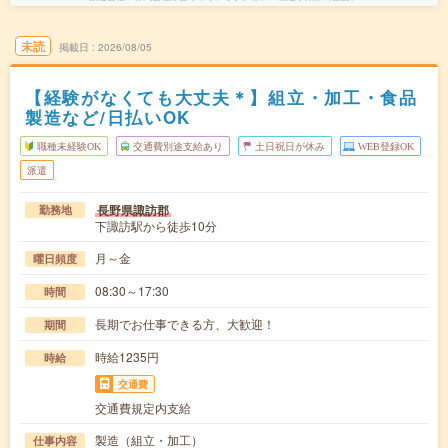
未読
掲載日
2026/08/05
【経験がなくても大丈夫＊】組立・加工・食品
製造など/日払いOK
職種未経験OK
交通費別途支給あり
土日祝日が休み
WEB登録OK
派遣
長野県諏訪郡
勤務地
下諏訪駅から徒歩10分
月～金
曜日頻度
08:30～17:30
時間
長期でお仕事できる方、大歓迎！
期間
時給1235円
時給
交通費
交通費規定内支給
製造（組立・加工）
仕事内容