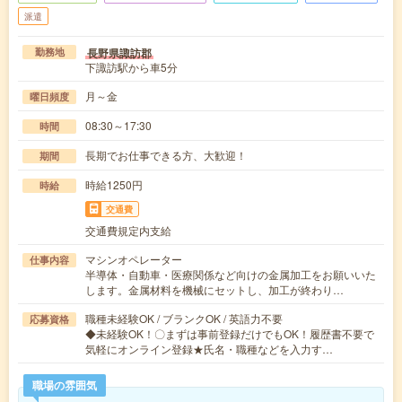
派遣
長野県諏訪郡
勤務地
下諏訪駅から車5分
月～金
曜日頻度
08:30～17:30
時間
長期でお仕事できる方、大歓迎！
期間
時給1250円
時給
交通費
交通費規定内支給
マシンオペレーター
仕事内容
半導体・自動車・医療関係など向けの金属加工をお願いいた
します。金属材料を機械にセットし、加工が終わり…
職種未経験OK / ブランクOK / 英語力不要
応募資格
◆未経験OK！〇まずは事前登録だけでもOK！履歴書不要で
気軽にオンライン登録★氏名・職種などを入力す…
職場の雰囲気