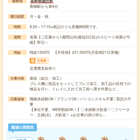
長野県諏訪郡
勤務地
青柳駅から車9分
月～金・祝
曜日頻度
8:20～17:10※表記のうち実働8時間です。
時間
長期【ご応募から1週間以内(最短2日目)のスピード就業が可
期間
能】即日～
時給1320円 【月収例】221,000円(月収例21日実働)
時給
交通費
交通費支給有り
製造（組立・加工）
仕事内容
プレス機に部品をセットしてプレス加工、加工品の目視での
検品を行い、トレイに入れて次工程へ渡す作業など…
職種未経験OK / ブランクOK / パソコンスキル不要 / 英語力不
応募資格
要
【来社不要、WEB登録OK！】〇未経験大歓迎！〇フリータ
ー、主婦(夫) 大歓迎！ ※お仕事の掛け持ち…
職場の雰囲気