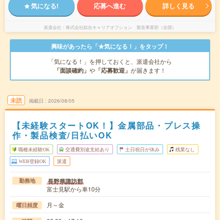
気になる!
応募へ進む
詳しく見る
派遣会社
株式会社綜合キャリアオプション 製造事業部（全国）
興味があったら「★気になる！」をタップ！
「気になる！」を押しておくと、派遣会社から
「面談確約」
や
「応募歓迎」
が届きます！
未読
掲載日
2026/08/05
【未経験スタートOK！】金属部品・プレス操
作・製品検査/日払いOK
職種未経験OK
交通費別途支給あり
土日祝日が休み
残業なし
WEB登録OK
派遣
長野県諏訪郡
勤務地
富士見駅から車10分
月～金
曜日頻度