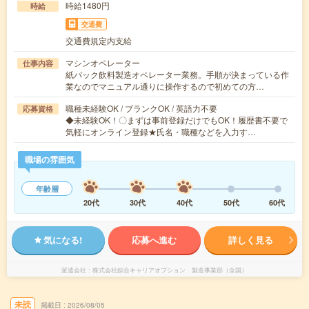
時給1480円
時給
交通費
交通費規定内支給
マシンオペレーター
仕事内容
紙パック飲料製造オペレーター業務。手順が決まっている作
業なのでマニュアル通りに操作するので初めての方…
職種未経験OK / ブランクOK / 英語力不要
応募資格
◆未経験OK！〇まずは事前登録だけでもOK！履歴書不要で
気軽にオンライン登録★氏名・職種などを入力す…
職場の雰囲気
年齢層
20代
30代
40代
50代
60代
気になる!
応募へ進む
詳しく見る
派遣会社
株式会社綜合キャリアオプション 製造事業部（全国）
未読
掲載日
2026/08/05