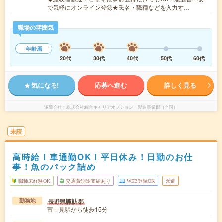
で気軽にオンライン登録★氏名・職種などを入力す…
職場の雰囲気
年齢層
20代
30代
40代
50代
60代
気になる!
応募へ進む
詳しく見る
派遣会社
株式会社綜合キャリアオプション 製造事業部（全国）
未読
高時給！車通勤OK！平日休み！日勤のお仕
事！魚のパック詰め
職種未経験OK
交通費別途支給あり
WEB登録OK
派遣
長野県諏訪郡
勤務地
富士見駅から徒歩15分