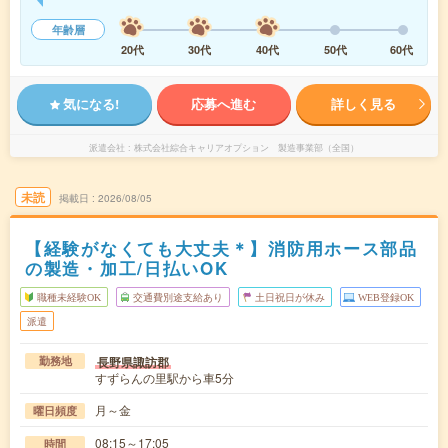
年齢層
20代
30代
40代
50代
60代
気になる!
応募へ進む
詳しく見る
派遣会社
株式会社綜合キャリアオプション 製造事業部（全国）
未読
掲載日
2026/08/05
【経験がなくても大丈夫＊】消防用ホース部品
の製造・加工/日払いOK
職種未経験OK
交通費別途支給あり
土日祝日が休み
WEB登録OK
派遣
長野県諏訪郡
勤務地
すずらんの里駅から車5分
月～金
曜日頻度
08:15～17:05
時間