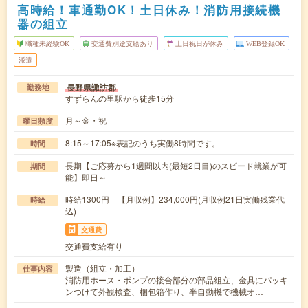
高時給！車通勤OK！土日休み！消防用接続機
器の組立
職種未経験OK
交通費別途支給あり
土日祝日が休み
WEB登録OK
派遣
長野県諏訪郡
勤務地
すずらんの里駅から徒歩15分
月～金・祝
曜日頻度
8:15～17:05※表記のうち実働8時間です。
時間
長期【ご応募から1週間以内(最短2日目)のスピード就業が可
期間
能】即日～
時給1300円 【月収例】234,000円(月収例21日実働残業代
時給
込)
交通費
交通費支給有り
製造（組立・加工）
仕事内容
消防用ホース・ポンプの接合部分の部品組立、金具にパッキ
ンつけて外観検査、梱包箱作り、半自動機で機械オ…