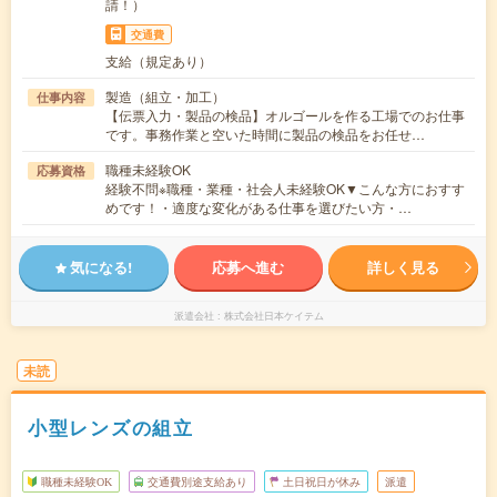
請！）
交通費
支給（規定あり）
製造（組立・加工）
仕事内容
【伝票入力・製品の検品】オルゴールを作る工場でのお仕事
です。事務作業と空いた時間に製品の検品をお任せ…
職種未経験OK
応募資格
経験不問※職種・業種・社会人未経験OK▼こんな方におすす
めです！・適度な変化がある仕事を選びたい方・…
気になる!
応募へ進む
詳しく見る
派遣会社
株式会社日本ケイテム
未読
小型レンズの組立
職種未経験OK
交通費別途支給あり
土日祝日が休み
派遣