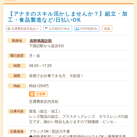
【アナタのスキル活かしませんか？】組立・加
工・食品製造など/日払いOK
交通費別途支給あり
土日祝日が休み
WEB登録OK
派遣
長野県諏訪郡
勤務地
下諏訪駅から徒歩2分
月～金
曜日頻度
08:20～17:25
時間
長期でお仕事できる方、大歓迎！
期間
時給1250円
時給
交通費
交通費規定内支給
製造（組立・加工）
仕事内容
レンズ製品の組立。プラスチックレンズ、ガラスレンズの組
立です。細かい部品もありますので顕微鏡・ピンセ…
ブランクOK / 英語力不要
応募資格
◆経験者歓迎！〇まずは事前登録だけでもOK！履歴書不要