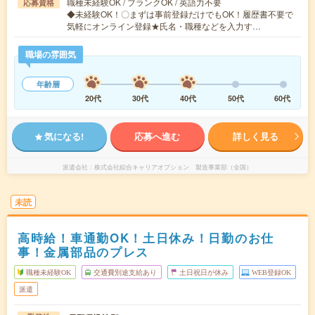
職種未経験OK / ブランクOK / 英語力不要
応募資格
◆未経験OK！〇まずは事前登録だけでもOK！履歴書不要で
気軽にオンライン登録★氏名・職種などを入力す…
職場の雰囲気
年齢層
20代
30代
40代
50代
60代
気になる!
応募へ進む
詳しく見る
派遣会社
株式会社綜合キャリアオプション 製造事業部（全国）
未読
高時給！車通勤OK！土日休み！日勤のお仕
事！金属部品のプレス
職種未経験OK
交通費別途支給あり
土日祝日が休み
WEB登録OK
派遣