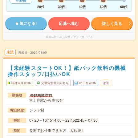
年齢層
20代
30代
40代
50代
60代
気になる!
応募へ進む
詳しく見る
派遣会社
株式会社テクノ・サービス
未読
掲載日
2026/08/05
【未経験スタートOK！】紙パック飲料の機械
操作スタッフ/日払いOK
職種未経験OK
交通費別途支給あり
WEB登録OK
派遣
長野県諏訪郡
勤務地
富士見駅から車10分
シフト制
曜日頻度
07:20～16:1514:00～22:4522:45～07:30
時間
長期でお仕事できる方、大歓迎！
期間