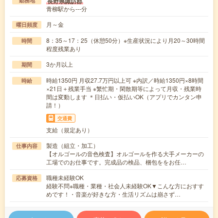
長野県諏訪郡
勤務地
青柳駅から---分
月～金
曜日頻度
8：35～17：25（休憩50分）※生産状況により月20～30時間
時間
程度残業あり
3か月以上
期間
時給1350円 月収27.7万円以上可 ※内訳／時給1350円×8時間
時給
×21日＋残業手当 ※繁忙期・閑散期等によって月収・残業時
間は変動します ＊日払い・仮払いOK（アプリでカンタン申
請！）
交通費
支給（規定あり）
製造（組立・加工）
仕事内容
【オルゴールの音色検査】オルゴールを作る大手メーカーの
工場でのお仕事です。完成品の検品、梱包ををお任…
職種未経験OK
応募資格
経験不問※職種・業種・社会人未経験OK▼こんな方におすす
めです！・音楽が好きな方・生活リズムは崩さず…