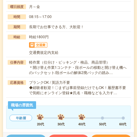
月～金
曜日頻度
08:15～17:00
時間
長期でお仕事できる方、大歓迎！
期間
時給1800円
時給
交通費
交通費規定内支給
軽作業（仕分け・ピッキング・検品、商品管理）
仕事内容
＊開け替え作業1コンテナ・段ボールの移動と開け替え機へ
のパックセット/段ボールの解体2廃パックの踏み…
ブランクOK / 英語力不要
応募資格
◆経験者歓迎！〇まずは事前登録だけでもOK！履歴書不要
で気軽にオンライン登録★氏名・職種などを入力す…
職場の雰囲気
年齢層
20代
30代
40代
50代
60代