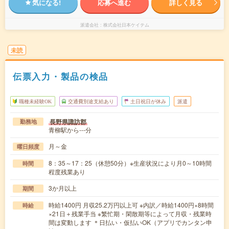
気になる!
応募へ進む
詳しく見る
派遣会社
株式会社日本ケイテム
未読
伝票入力・製品の検品
職種未経験OK
交通費別途支給あり
土日祝日が休み
派遣
長野県諏訪郡
勤務地
青柳駅から---分
月～金
曜日頻度
8：35～17：25（休憩50分）※生産状況により月0～10時間
時間
程度残業あり
3か月以上
期間
時給1400円 月収25.2万円以上可 ※内訳／時給1400円×8時間
時給
×21日＋残業手当 ※繁忙期・閑散期等によって月収・残業時
間は変動します ＊日払い・仮払いOK（アプリでカンタン申