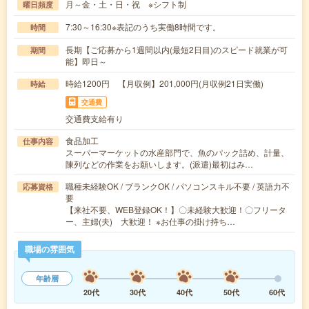
月～金・土・日・祝 ※シフト制
曜日頻度
7:30～16:30※表記のうち実働8時間です。
時間
長期【ご応募から1週間以内(最短2日目)のスピード就業が可
期間
能】即日～
時給1200円 【月収例】201,000円(月収例21日実働)
時給
交通費
交通費支給有り
食品加工
仕事内容
スーパーマーケットの水産部門で、魚のパック詰め、計量、
陳列などの作業をお願いします。(派遣)最初はみ…
職種未経験OK / ブランクOK / パソコンスキル不要 / 英語力不
応募資格
要
【来社不要、WEB登録OK！】〇未経験大歓迎！〇フリータ
ー、主婦(夫) 大歓迎！ ※お仕事の掛け持ち…
職場の雰囲気
年齢層
20代
30代
40代
50代
60代