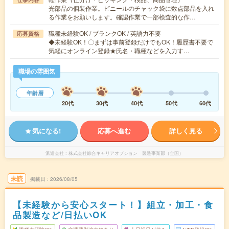
光部品の個装作業。ビニールのチャック袋に数点部品を入れ
る作業をお願いします。確認作業で一部検査的な作…
職種未経験OK / ブランクOK / 英語力不要
応募資格
◆未経験OK！〇まずは事前登録だけでもOK！履歴書不要で
気軽にオンライン登録★氏名・職種などを入力す…
職場の雰囲気
年齢層
20代
30代
40代
50代
60代
気になる!
応募へ進む
詳しく見る
派遣会社
株式会社綜合キャリアオプション 製造事業部（全国）
未読
掲載日
2026/08/05
【未経験から安心スタート！】組立・加工・食
品製造など/日払いOK