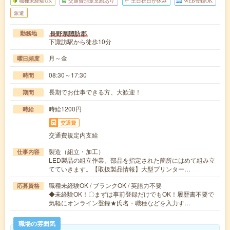
職種未経験OK
交通費別途支給あり
土日祝日が休み
WEB登録OK
派遣
長野県諏訪郡
勤務地
下諏訪駅から徒歩10分
月～金
曜日頻度
08:30～17:30
時間
長期でお仕事できる方、大歓迎！
期間
時給1200円
時給
交通費
交通費規定内支給
製造（組立・加工）
仕事内容
LED製品の組立作業。部品を指定された箇所にはめて組み立
てていきます。【取扱製品情報】大型プリンター…
職種未経験OK / ブランクOK / 英語力不要
応募資格
◆未経験OK！〇まずは事前登録だけでもOK！履歴書不要で
気軽にオンライン登録★氏名・職種などを入力す…
職場の雰囲気