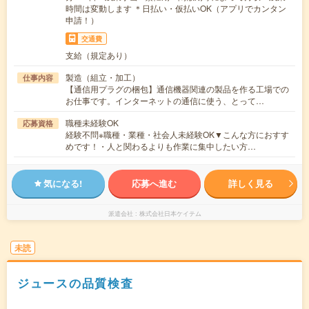
時間は変動します ＊日払い・仮払いOK（アプリでカンタン
申請！）
交通費
支給（規定あり）
製造（組立・加工）
仕事内容
【通信用プラグの梱包】通信機器関連の製品を作る工場での
お仕事です。インターネットの通信に使う、とって…
職種未経験OK
応募資格
経験不問※職種・業種・社会人未経験OK▼こんな方におすす
めです！・人と関わるよりも作業に集中したい方…
気になる!
応募へ進む
詳しく見る
派遣会社
株式会社日本ケイテム
未読
ジュースの品質検査