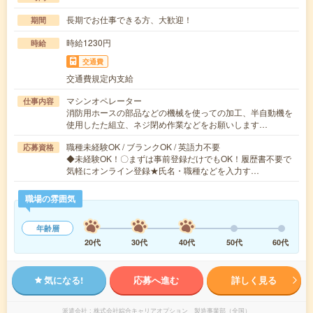
長期でお仕事できる方、大歓迎！
期間
時給1230円
時給
交通費
交通費規定内支給
マシンオペレーター
仕事内容
消防用ホースの部品などの機械を使っての加工、半自動機を
使用したた組立、ネジ閉め作業などをお願いします…
職種未経験OK / ブランクOK / 英語力不要
応募資格
◆未経験OK！〇まずは事前登録だけでもOK！履歴書不要で
気軽にオンライン登録★氏名・職種などを入力す…
職場の雰囲気
年齢層
20代
30代
40代
50代
60代
気になる!
応募へ進む
詳しく見る
派遣会社
株式会社綜合キャリアオプション 製造事業部（全国）