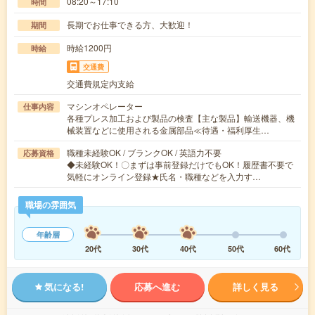
08:20～17:10
時間
長期でお仕事できる方、大歓迎！
期間
時給1200円
時給
交通費
交通費規定内支給
マシンオペレーター
仕事内容
各種プレス加工および製品の検査【主な製品】輸送機器、機
械装置などに使用される金属部品≪待遇・福利厚生…
職種未経験OK / ブランクOK / 英語力不要
応募資格
◆未経験OK！〇まずは事前登録だけでもOK！履歴書不要で
気軽にオンライン登録★氏名・職種などを入力す…
職場の雰囲気
年齢層
20代
30代
40代
50代
60代
気になる!
応募へ進む
詳しく見る