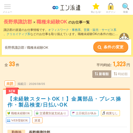
メニュー
気になる!
ログイン
検索
長野県諏訪郡
×
職種未経験OK
のお仕事一覧
諏訪郡の派遣のお仕事情報です。
オフィスワーク・事務系
、
営業・販売・サービス系
、
クリエイティブ系
などのお仕事を取り揃えています。職種未経験OKの条件の他に、
交通費別途支給あり
、
残業なし
、
友だちと一緒の応募OK
などのこだわり条件も取り揃
えています。
条件の変更
長野県諏訪郡 / 職種未経験OK
33
1,323
全
件
平均時給:
円
時給順
新着順
未読
掲載日
2026/08/05
NEW
【未経験スタートOK！】金属部品・プレス操
作・製品検査/日払いOK
職種未経験OK
交通費別途支給あり
土日祝日が休み
残業なし
WEB登録OK
派遣
長野県諏訪郡
勤務地