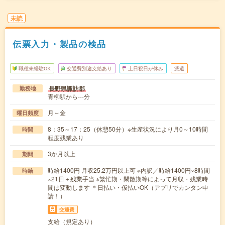
未読
伝票入力・製品の検品
職種未経験OK
交通費別途支給あり
土日祝日が休み
派遣
長野県諏訪郡
勤務地
青柳駅から---分
月～金
曜日頻度
8：35～17：25（休憩50分）※生産状況により月0～10時間
時間
程度残業あり
3か月以上
期間
時給1400円 月収25.2万円以上可 ※内訳／時給1400円×8時間
時給
×21日＋残業手当 ※繁忙期・閑散期等によって月収・残業時
間は変動します ＊日払い・仮払いOK（アプリでカンタン申
請！）
交通費
支給（規定あり）