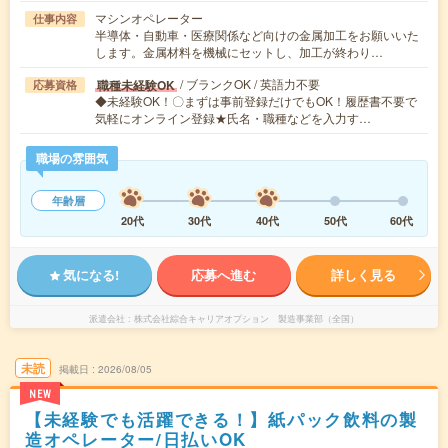
マシンオペレーター
仕事内容
半導体・自動車・医療関係など向けの金属加工をお願いいた
します。金属材料を機械にセットし、加工が終わり…
/ ブランクOK / 英語力不要
職種未経験OK
応募資格
◆未経験OK！〇まずは事前登録だけでもOK！履歴書不要で
気軽にオンライン登録★氏名・職種などを入力す…
職場の雰囲気
年齢層
20代
30代
40代
50代
60代
気になる!
応募へ進む
詳しく見る
派遣会社
株式会社綜合キャリアオプション 製造事業部（全国）
未読
掲載日
2026/08/05
NEW
【未経験でも活躍できる！】紙パック飲料の製
造オペレーター/日払いOK