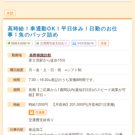
未読
高時給！車通勤OK！平日休み！日勤のお仕
事！魚のパック詰め
職種未経験OK
交通費別途支給あり
WEB登録OK
派遣
長野県諏訪郡
勤務地
富士見駅から徒歩15分
月～金・土・日・祝 ※シフト制
曜日頻度
7:30～16:30※表記のうち実働8時間です。
時間
長期【ご応募から1週間以内(最短2日目)のスピード就業が可
期間
能】即日～
時給1200円 【月収例】201,000円(月収例21日実働)
時給
交通費
交通費支給有り
食品加工
仕事内容
スーパーマーケットの水産部門で、魚のパック詰め、計量、