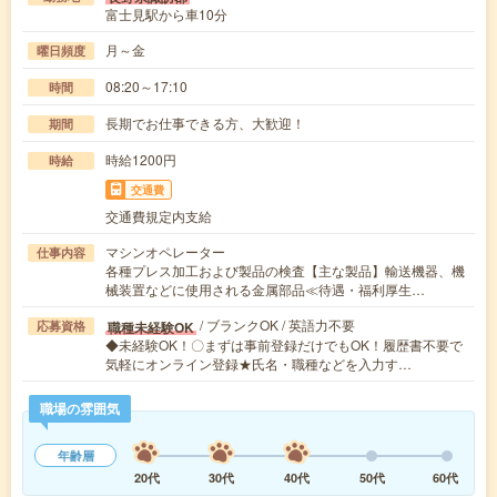
富士見駅から車10分
月～金
曜日頻度
08:20～17:10
時間
長期でお仕事できる方、大歓迎！
期間
時給1200円
時給
交通費
交通費規定内支給
マシンオペレーター
仕事内容
各種プレス加工および製品の検査【主な製品】輸送機器、機
械装置などに使用される金属部品≪待遇・福利厚生…
/ ブランクOK / 英語力不要
職種未経験OK
応募資格
◆未経験OK！〇まずは事前登録だけでもOK！履歴書不要で
気軽にオンライン登録★氏名・職種などを入力す…
職場の雰囲気
年齢層
20代
30代
40代
50代
60代