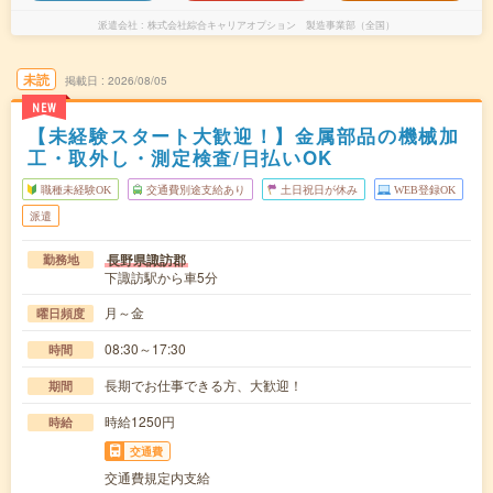
派遣会社
株式会社綜合キャリアオプション 製造事業部（全国）
未読
掲載日
2026/08/05
NEW
【未経験スタート大歓迎！】金属部品の機械加
工・取外し・測定検査/日払いOK
職種未経験OK
交通費別途支給あり
土日祝日が休み
WEB登録OK
派遣
長野県諏訪郡
勤務地
下諏訪駅から車5分
月～金
曜日頻度
08:30～17:30
時間
長期でお仕事できる方、大歓迎！
期間
時給1250円
時給
交通費
交通費規定内支給