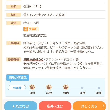
08:30～17:15
時間
長期でお仕事できる方、大歓迎！
期間
時給1200円
時給
交通費
交通費規定内支給
軽作業（仕分け・ピッキング・検品、商品管理）
仕事内容
光部品の個装作業。ビニールのチャック袋に数点部品を入れ
る作業をお願いします。確認作業で一部検査的な作…
/ ブランクOK / 英語力不要
職種未経験OK
応募資格
◆未経験OK！〇まずは事前登録だけでもOK！履歴書不要で
気軽にオンライン登録★氏名・職種などを入力す…
職場の雰囲気
年齢層
20代
30代
40代
50代
60代
気になる!
応募へ進む
詳しく見る