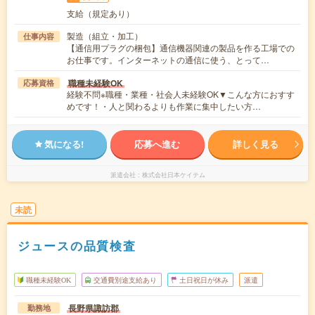
支給（規定あり）
製造（組立・加工）
仕事内容
【通信用プラグの梱包】通信機器関連の製品を作る工場での
お仕事です。インターネットの通信に使う、とって…
職種未経験OK
応募資格
経験不問※職種・業種・社会人未経験OK▼こんな方におすす
めです！・人と関わるよりも作業に集中したい方…
気になる!
応募へ進む
詳しく見る
派遣会社
株式会社日本ケイテム
未読
ジュースの品質検査
職種未経験OK
交通費別途支給あり
土日祝日が休み
派遣
長野県諏訪郡
勤務地