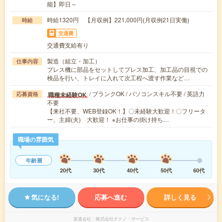
能】即日～
時給1320円 【月収例】221,000円(月収例21日実働)
時給
交通費
交通費支給有り
製造（組立・加工）
仕事内容
プレス機に部品をセットしてプレス加工、加工品の目視での
検品を行い、トレイに入れて次工程へ渡す作業など…
/ ブランクOK / パソコンスキル不要 / 英語力
職種未経験OK
応募資格
不要
【来社不要、WEB登録OK！】〇未経験大歓迎！〇フリータ
ー、主婦(夫) 大歓迎！ ※お仕事の掛け持ち…
職場の雰囲気
年齢層
20代
30代
40代
50代
60代
気になる!
応募へ進む
詳しく見る
派遣会社
株式会社テクノ・サービス