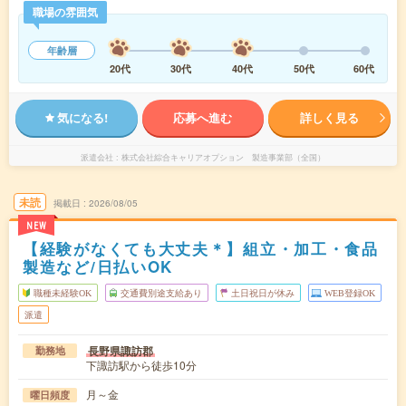
職場の雰囲気
年齢層
20代
30代
40代
50代
60代
気になる!
応募へ進む
詳しく見る
派遣会社
株式会社綜合キャリアオプション 製造事業部（全国）
未読
掲載日
2026/08/05
NEW
【経験がなくても大丈夫＊】組立・加工・食品
製造など/日払いOK
職種未経験OK
交通費別途支給あり
土日祝日が休み
WEB登録OK
派遣
長野県諏訪郡
勤務地
下諏訪駅から徒歩10分
月～金
曜日頻度