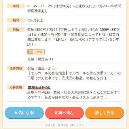
8：35～17：25（休憩50分）※生産状況により月20～30時間
時間
程度残業あり
3か月以上
期間
時給1350円 月収27.7万円以上可 ※内訳／時給1350円×8時間
時給
×21日＋残業手当 ※繁忙期・閑散期等によって月収・残業時
間は変動します ＊日払い・仮払いOK（アプリでカンタン申
請！）
交通費
支給（規定あり）
製造（組立・加工）
仕事内容
【オルゴールの音色検査】オルゴールを作る大手メーカーの
工場でのお仕事です。完成品の検品、梱包ををお任…
職種未経験OK
応募資格
経験不問※職種・業種・社会人未経験OK▼こんな方におすす
めです！・音楽が好きな方・生活リズムは崩さず…
気になる!
応募へ進む
詳しく見る
派遣会社
株式会社日本ケイテム