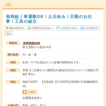
未読
高時給！車通勤OK！土日休み！日勤のお仕
事！工具の組立
職種未経験OK
交通費別途支給あり
土日祝日が休み
WEB登録OK
派遣
長野県諏訪郡
勤務地
富士見駅から徒歩14分
月～金・祝
曜日頻度
8:30～17:15※表記のうち実働7時間45分です。
時間
長期【ご応募から1週間以内(最短2日目)のスピード就業が可
期間
能】即日～
時給1300円 【月収例】227,000円(月収例21日実働残業代
時給
込)
交通費
交通費支給有り
製造（組立・加工）
仕事内容