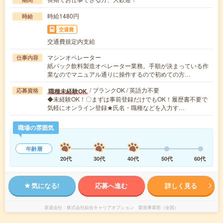
時給1480円
時給
交通費
交通費規定内支給
マシンオペレーター
仕事内容
紙パック飲料製造オペレーター業務。手順が決まっている作
業なのでマニュアル通りに操作するので初めての方…
/ ブランクOK / 英語力不要
職種未経験OK
応募資格
◆未経験OK！〇まずは事前登録だけでもOK！履歴書不要で
気軽にオンライン登録★氏名・職種などを入力す…
職場の雰囲気
年齢層
20代
30代
40代
50代
60代
気になる!
応募へ進む
詳しく見る
派遣会社
株式会社綜合キャリアオプション 製造事業部（全国）