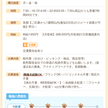
月～金・祝
曜日頻度
7:30～16:1514:00～22:4522:45～7:30※表記のうち実働7時
時間
間45分です。
長期【ご応募から1週間以内(最短2日目)のスピード就業が可
期間
能】即日～
時給1450円 【月収例】268,000円(月収例21日実働残業代
時給
込)
交通費
交通費支給有り
軽作業（仕分け・ピッキング・検品、商品管理）
仕事内容
飲料製造会社での容器の包装作業などをお願いします。(派
遣)2名の募集。アクティブワークです。長期勤務…
/ ブランクOK / パソコンスキル不要 / 英語力
職種未経験OK
応募資格
不要
【来社不要、WEB登録OK！】〇未経験大歓迎！〇フリータ
ー、主婦(夫) 大歓迎！ ※お仕事の掛け持ち…
職場の雰囲気
年齢層