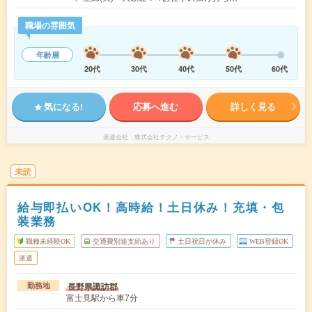
職場の雰囲気
年齢層
20代
30代
40代
50代
60代
気になる!
応募へ進む
詳しく見る
派遣会社
株式会社テクノ・サービス
未読
給与即払いOK！高時給！土日休み！充填・包
装業務
職種未経験OK
交通費別途支給あり
土日祝日が休み
WEB登録OK
派遣
長野県諏訪郡
勤務地
富士見駅から車7分