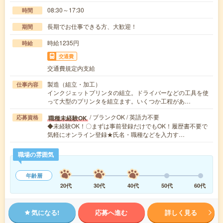
08:30～17:30
時間
長期でお仕事できる方、大歓迎！
期間
時給1235円
時給
交通費
交通費規定内支給
製造（組立・加工）
仕事内容
インクジェットプリンタの組立。ドライバーなどの工具を使
って大型のプリンタを組立ます。いくつか工程があ…
/ ブランクOK / 英語力不要
職種未経験OK
応募資格
◆未経験OK！〇まずは事前登録だけでもOK！履歴書不要で
気軽にオンライン登録★氏名・職種などを入力す…
職場の雰囲気
年齢層
20代
30代
40代
50代
60代
気になる!
応募へ進む
詳しく見る