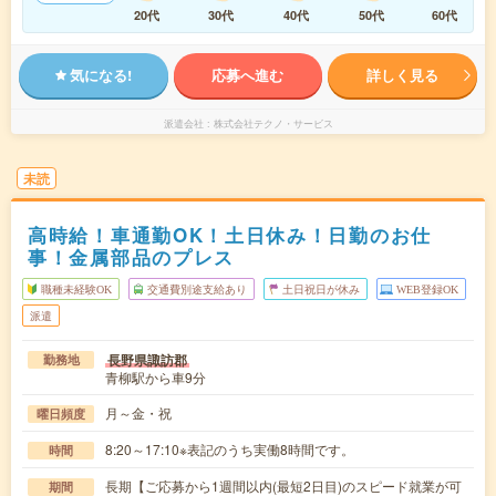
20代
30代
40代
50代
60代
気になる!
応募へ進む
詳しく見る
派遣会社
株式会社テクノ・サービス
未読
高時給！車通勤OK！土日休み！日勤のお仕
事！金属部品のプレス
職種未経験OK
交通費別途支給あり
土日祝日が休み
WEB登録OK
派遣
長野県諏訪郡
勤務地
青柳駅から車9分
月～金・祝
曜日頻度
8:20～17:10※表記のうち実働8時間です。
時間
長期【ご応募から1週間以内(最短2日目)のスピード就業が可
期間