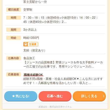
富士見駅から---分
交替制
曜日頻度
7：30～16：15（休憩45分+小休憩15分）14：00～22：
時間
45（休憩45分+小休憩15分）2…
3か月以上
期間
時給1350円
時給
交通費
支給（規定あり）
食品加工
仕事内容
【ジュースの品質検査】野菜ジュースを作る大手飲料メーカ
ーの工場でのお仕事です。専用マシンでジュースの…
職種未経験OK
応募資格
経験不問※職種・業種・社会人未経験OK▼こんな方におすす
めです！・几帳面な性格を活かしたい方・収入と…
気になる!
応募へ進む
詳しく見る
派遣会社
株式会社日本ケイテム