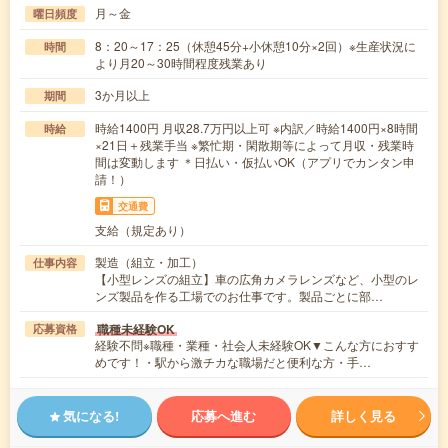
月～金
曜日頻度
8：20～17：25（休憩45分+小休憩10分×2回）※生産状況に
時間
より月20～30時間程度残業あり
3か月以上
期間
時給1400円 月収28.7万円以上可 ※内訳／時給1400円×8時間
時給
×21日＋残業手当 ※繁忙期・閑散期等によって月収・残業時
間は変動します ＊日払い・仮払いOK（アプリでカンタン申
請！）
交通費
支給（規定あり）
製造（組立・加工）
仕事内容
【小型レンズの組立】車の広角カメラレンズなど、小型のレ
ンズ製品を作る工場でのお仕事です。製品ごとに部…
職種未経験OK
応募資格
経験不問※職種・業種・社会人未経験OK▼こんな方におすす
めです！・駅から激チカな職場だと便利な方・手…
気になる!
応募へ進む
詳しく見る