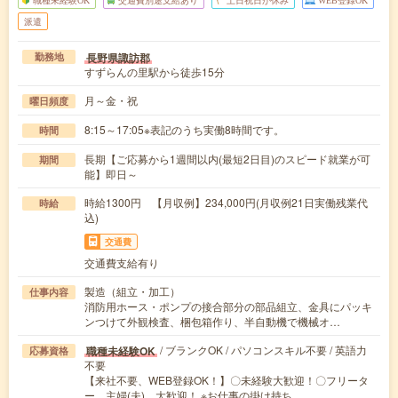
職種未経験OK
交通費別途支給あり
土日祝日が休み
WEB登録OK
派遣
長野県諏訪郡
勤務地
すずらんの里駅から徒歩15分
月～金・祝
曜日頻度
8:15～17:05※表記のうち実働8時間です。
時間
長期【ご応募から1週間以内(最短2日目)のスピード就業が可
期間
能】即日～
時給1300円 【月収例】234,000円(月収例21日実働残業代
時給
込)
交通費
交通費支給有り
製造（組立・加工）
仕事内容
消防用ホース・ポンプの接合部分の部品組立、金具にパッキ
ンつけて外観検査、梱包箱作り、半自動機で機械オ…
/ ブランクOK / パソコンスキル不要 / 英語力
職種未経験OK
応募資格
不要
【来社不要、WEB登録OK！】〇未経験大歓迎！〇フリータ
ー、主婦(夫) 大歓迎！ ※お仕事の掛け持ち…