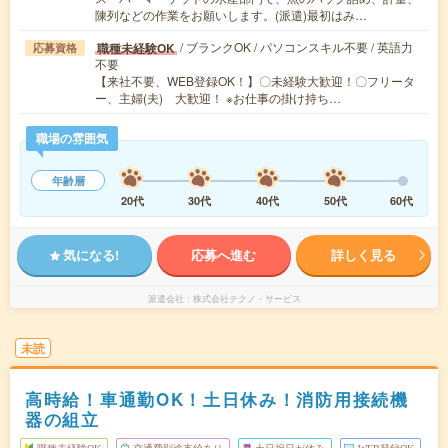
陳列などの作業をお願いします。(派遣)最初はみ…
/ ブランクOK / パソコンスキル不要 / 英語力
職種未経験OK
応募資格
不要
【来社不要、WEB登録OK！】〇未経験大歓迎！〇フリータ
ー、主婦(夫) 大歓迎！ ※お仕事の掛け持ち…
職場の雰囲気
年齢層
20代
30代
40代
50代
60代
気になる!
応募へ進む
詳しく見る
派遣会社
株式会社テクノ・サービス
未読
高時給！車通勤OK！土日休み！消防用接続機
器の組立