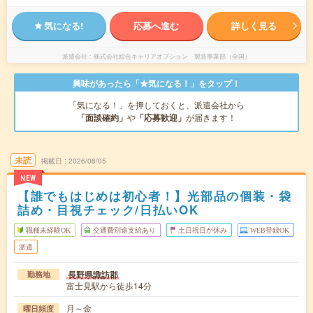
気になる!
応募へ進む
詳しく見る
派遣会社
株式会社綜合キャリアオプション 製造事業部（全国）
興味があったら「★気になる！」をタップ！
「気になる！」を押しておくと、派遣会社から
「面談確約」
や
「応募歓迎」
が届きます！
未読
掲載日
2026/08/05
NEW
【誰でもはじめは初心者！】光部品の個装・袋
詰め・目視チェック/日払いOK
職種未経験OK
交通費別途支給あり
土日祝日が休み
WEB登録OK
派遣
長野県諏訪郡
勤務地
富士見駅から徒歩14分
月～金
曜日頻度