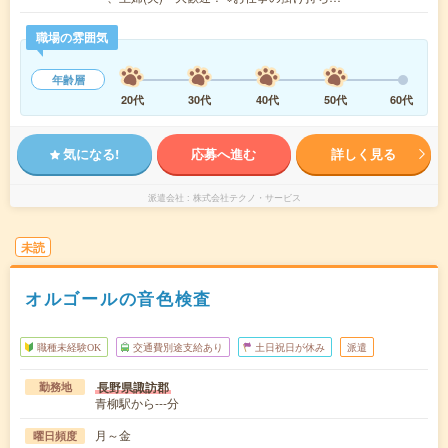
職場の雰囲気
年齢層
20代
30代
40代
50代
60代
気になる!
応募へ進む
詳しく見る
派遣会社
株式会社テクノ・サービス
未読
オルゴールの音色検査
職種未経験OK
交通費別途支給あり
土日祝日が休み
派遣
長野県諏訪郡
勤務地
青柳駅から---分
月～金
曜日頻度