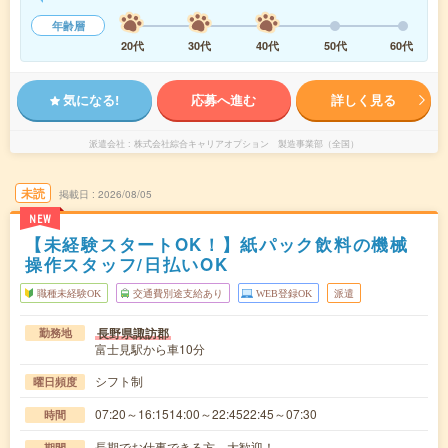
年齢層
20代
30代
40代
50代
60代
気になる!
応募へ進む
詳しく見る
派遣会社
株式会社綜合キャリアオプション 製造事業部（全国）
未読
掲載日
2026/08/05
NEW
【未経験スタートOK！】紙パック飲料の機械
操作スタッフ/日払いOK
職種未経験OK
交通費別途支給あり
WEB登録OK
派遣
長野県諏訪郡
勤務地
富士見駅から車10分
シフト制
曜日頻度
07:20～16:1514:00～22:4522:45～07:30
時間
長期でお仕事できる方、大歓迎！
期間