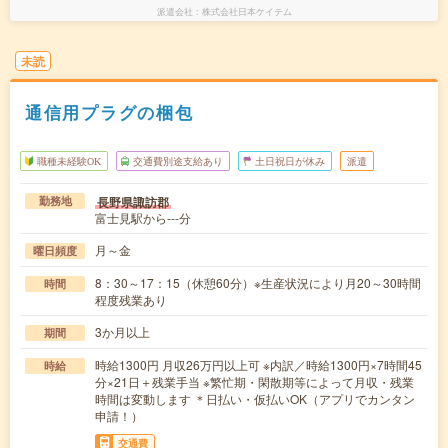
派遣会社
株式会社日本ケイテム
未読
通信用プラグの梱包
職種未経験OK
交通費別途支給あり
土日祝日が休み
派遣
長野県諏訪郡
勤務地
富士見駅から---分
月～金
曜日頻度
8：30～17：15（休憩60分）※生産状況により月20～30時間
時間
程度残業あり
3か月以上
期間
時給1300円 月収26万円以上可 ※内訳／時給1300円×7時間45
時給
分×21日＋残業手当 ※繁忙期・閑散期等によって月収・残業
時間は変動します ＊日払い・仮払いOK（アプリでカンタン
申請！）
交通費