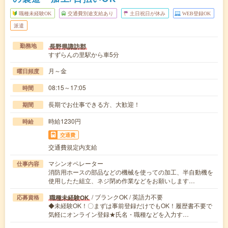
職種未経験OK
交通費別途支給あり
土日祝日が休み
WEB登録OK
派遣
長野県諏訪郡
勤務地
すずらんの里駅から車5分
月～金
曜日頻度
08:15～17:05
時間
長期でお仕事できる方、大歓迎！
期間
時給1230円
時給
交通費
交通費規定内支給
マシンオペレーター
仕事内容
消防用ホースの部品などの機械を使っての加工、半自動機を
使用したた組立、ネジ閉め作業などをお願いします…
/ ブランクOK / 英語力不要
職種未経験OK
応募資格
◆未経験OK！〇まずは事前登録だけでもOK！履歴書不要で
気軽にオンライン登録★氏名・職種などを入力す…