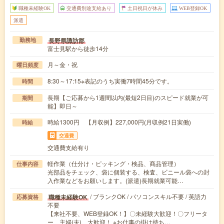
職種未経験OK
交通費別途支給あり
土日祝日が休み
WEB登録OK
派遣
長野県諏訪郡
勤務地
富士見駅から徒歩14分
月～金・祝
曜日頻度
8:30～17:15※表記のうち実働7時間45分です。
時間
長期【ご応募から1週間以内(最短2日目)のスピード就業が可
期間
能】即日～
時給1300円 【月収例】227,000円(月収例21日実働)
時給
交通費
交通費支給有り
軽作業（仕分け・ピッキング・検品、商品管理）
仕事内容
光部品をチェック、袋に個装する、検査、ビニール袋への封
入作業などをお願いします。(派遣)長期就業可能…
/ ブランクOK / パソコンスキル不要 / 英語力
職種未経験OK
応募資格
不要
【来社不要、WEB登録OK！】〇未経験大歓迎！〇フリータ
ー、主婦(夫) 大歓迎！ ※お仕事の掛け持ち…