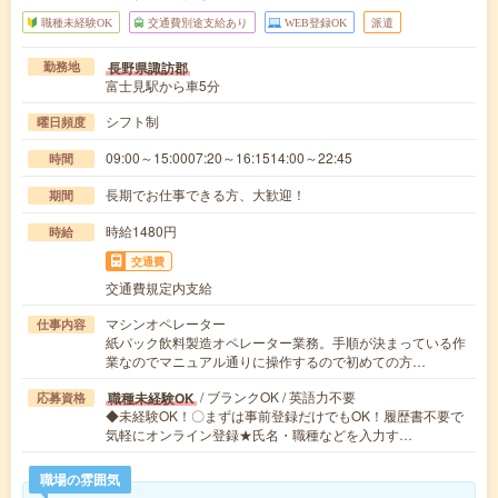
職種未経験OK
交通費別途支給あり
WEB登録OK
派遣
長野県諏訪郡
勤務地
富士見駅から車5分
シフト制
曜日頻度
09:00～15:0007:20～16:1514:00～22:45
時間
長期でお仕事できる方、大歓迎！
期間
時給1480円
時給
交通費
交通費規定内支給
マシンオペレーター
仕事内容
紙パック飲料製造オペレーター業務。手順が決まっている作
業なのでマニュアル通りに操作するので初めての方…
/ ブランクOK / 英語力不要
職種未経験OK
応募資格
◆未経験OK！〇まずは事前登録だけでもOK！履歴書不要で
気軽にオンライン登録★氏名・職種などを入力す…
職場の雰囲気