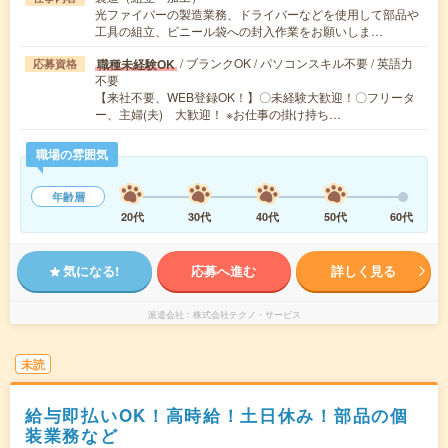
光ファイバーの製造業務、ドライバーなどを使用して部品や
工具の組立、ビニール袋への封入作業をお願いしま…
/ ブランクOK / パソコンスキル不要 / 英語力
職種未経験OK
応募資格
不要
【来社不要、WEB登録OK！】〇未経験大歓迎！〇フリータ
ー、主婦(夫) 大歓迎！ ※お仕事の掛け持ち…
職場の雰囲気
年齢層
20代
30代
40代
50代
60代
気になる!
応募へ進む
詳しく見る
派遣会社
株式会社テクノ・サービス
未読
給与即払いOK！高時給！土日休み！部品の個
装業務など