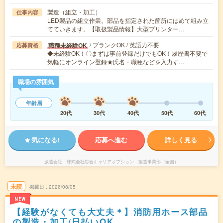
製造（組立・加工）
仕事内容
LED製品の組立作業。部品を指定された箇所にはめて組み立
てていきます。【取扱製品情報】大型プリンター…
/ ブランクOK / 英語力不要
職種未経験OK
応募資格
◆未経験OK！〇まずは事前登録だけでもOK！履歴書不要で
気軽にオンライン登録★氏名・職種などを入力す…
職場の雰囲気
年齢層
20代
30代
40代
50代
60代
気になる!
応募へ進む
詳しく見る
派遣会社
株式会社綜合キャリアオプション 製造事業部（全国）
未読
掲載日
2026/08/05
NEW
【経験がなくても大丈夫＊】消防用ホース部品
の製造・加工/日払いOK