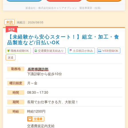
派遣会社
株式会社綜合キャリアオプション 製造事業部（全国）
未読
掲載日
2026/08/05
NEW
【未経験から安心スタート！】組立・加工・食
品製造など/日払いOK
職種未経験OK
交通費別途支給あり
土日祝日が休み
WEB登録OK
派遣
長野県諏訪郡
勤務地
下諏訪駅から徒歩10分
月～金
曜日頻度
08:30～17:30
時間
長期でお仕事できる方、大歓迎！
期間
時給1200円
時給
交通費
交通費規定内支給