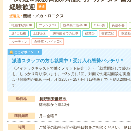
経験歓迎
派遣
機械・メカトロニクス
派遣先
職種未経験OK
ブランクOK
既卒第二新卒OK
OA不要
英語不要
週4日勤務
土日祝休
16時前までの仕事
残業少
交費支給
車通勤
ルーティン
自転車・バイクOK
ここがポイント！
派遣スタッフの方も就業中！受け入れ態勢バッチリ＊
《メイテックキャストで働くメリット紹介！》・「就業開始して終わ
も、しっかり寄り添います。⇒3ヶ月に1回、対面での定期面談を実
より保険料が低め⇒例：月収23万～25万円（19等級）で 月約3,20
す
勤務地
長野県安曇野市
穂高駅から車10分
曜日頻度
月～金曜日
時間
ご希望の勤務時間や勤務日数をご相談ください。 例1）週5