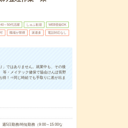
40～50代活躍
しゅふ歓迎
WEB登録OK
可
職場が禁煙
派遣多
電話対応なし
り」ではありません。就業中も、その後
施 等・メイテック健保で協会けんぽ長野
0円お得！⇒同じ時給でも手取りに差が出ま
日勤務/時短勤務（9:00～15:00な