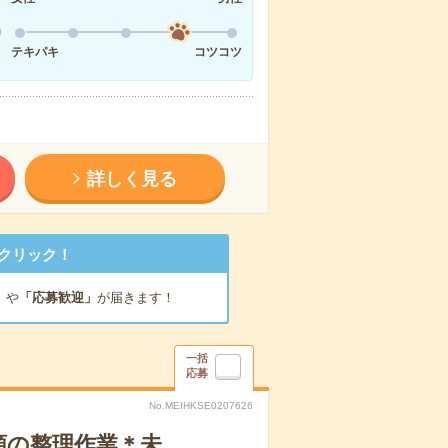
テキパキ
コツコツ
詳しく見る
クリック！
」
や
「応募歓迎」
が届きます！
一括
応募
No.MEIHKSE0207626
類の整理作業＊未