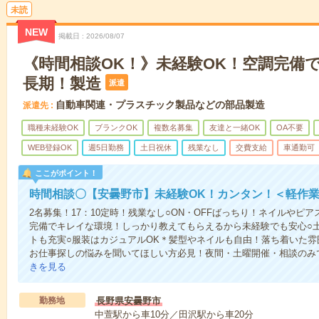
未読
NEW
掲載日
2026/08/07
《時間相談OK！》未経験OK！空調完備
長期！製造
派遣
自動車関連・プラスチック製品などの部品製造
派遣先
職種未経験OK
ブランクOK
複数名募集
友達と一緒OK
OA不要
WEB登録OK
週5日勤務
土日祝休
残業なし
交費支給
車通勤可
ここがポイント！
時間相談〇【安曇野市】未経験OK！カンタン！＜軽作
2名募集！17：10定時！残業なし○ON・OFFばっちり！ネイルやピ
完備でキレイな環境！しっかり教えてもらえるから未経験でも安心○
トも充実○服装はカジュアルOK＊髪型やネイルも自由！落ち着いた
お仕事探しの悩みを聞いてほしい方必見！夜間・土曜開催・相談のみ
きを見る
勤務地
長野県安曇野市
中萱駅から車10分／田沢駅から車20分