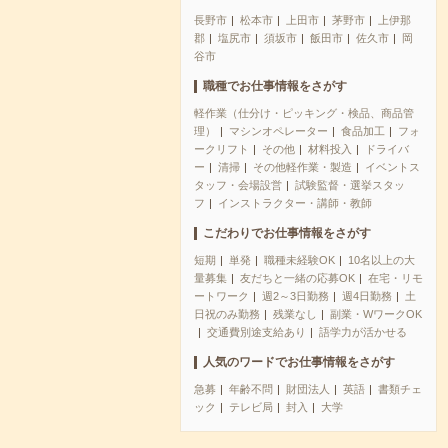
長野市
松本市
上田市
茅野市
上伊那
郡
塩尻市
須坂市
飯田市
佐久市
岡
谷市
職種でお仕事情報をさがす
軽作業（仕分け・ピッキング・検品、商品管
理）
マシンオペレーター
食品加工
フォ
ークリフト
その他
材料投入
ドライバ
ー
清掃
その他軽作業・製造
イベントス
タッフ・会場設営
試験監督・選挙スタッ
フ
インストラクター・講師・教師
こだわりでお仕事情報をさがす
短期
単発
職種未経験OK
10名以上の大
量募集
友だちと一緒の応募OK
在宅・リモ
ートワーク
週2～3日勤務
週4日勤務
土
日祝のみ勤務
残業なし
副業・WワークOK
交通費別途支給あり
語学力が活かせる
人気のワードでお仕事情報をさがす
急募
年齢不問
財団法人
英語
書類チェ
ック
テレビ局
封入
大学