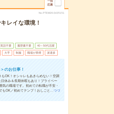
一括
応募
No.PTEM26-0435151
でキレイな環境！
英語不要
履歴書不要
40～50代活躍
大手
制服
職場が禁煙
派遣多
業＞のお仕事！
アスもOK！オシャレもあきらめない！空調
土日休み＆長期休暇もあり！プライベー
雰囲気の職場です。初めての転職が不安・
でもOK／初めてテンプ！おしごと…
つづ