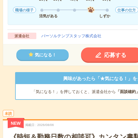
職場の様子
仕事の仕方
活気がある
しずか
パーソルテンプスタッフ株式会社
派遣会社
応募する
気になる！
興味があったら「★気になる！」を
「気になる！」を押しておくと、派遣会社から
「面談確約
未読
NEW
掲載日
2026/08/06
《時短＆勤務日数の相談可》カンタン書