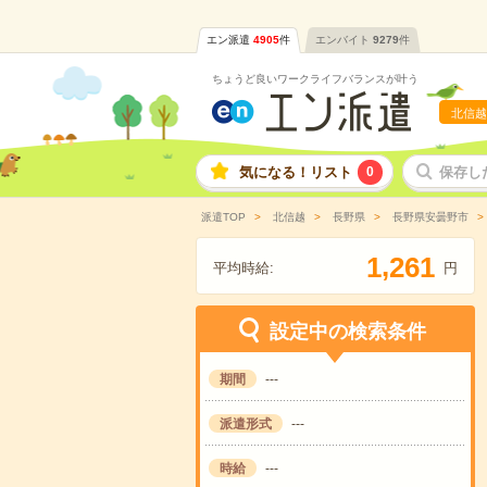
エン派遣
4905
件
エンバイト
9279
件
ちょうど良いワークライフバランスが叶う
北信越
気になる！リスト
0
保存し
派遣TOP
北信越
長野県
長野県安曇野市
,
1
2
6
1
平均時給:
円
設定中の検索条件
期間
---
派遣形式
---
時給
---