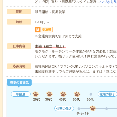
ど） 例2）週3～4日勤務/フルタイム勤務…
つづきを見
期間
即日開始～長期就業
時給
1200円 ～
交通費
※交通費実費3万円/月まで支給
仕事内容
製造（組立・加工）
モクモク・ルーチンワーク作業が好きな方必見！製造
いただきます。指サック使用OK！同じ業務を行って
応募資格
職種未経験OK / ブランクOK / パソコンスキル不要 /
未経験歓迎少しでもご興味があれば、まずは「気にな
職場の雰囲気
年齢層
職場の様子
20代
30代
40代
50代
60代
仕事の仕方
テキパキ