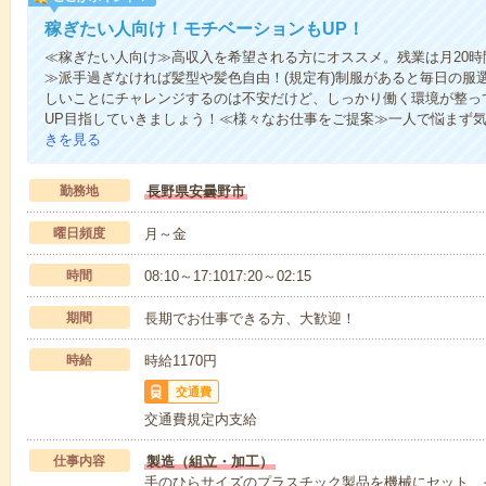
稼ぎたい人向け！モチベーションもUP！
≪稼ぎたい人向け≫高収入を希望される方にオススメ。残業は月20時
≫派手過ぎなければ髪型や髪色自由！(規定有)制服があると毎日の服
しいことにチャレンジするのは不安だけど、しっかり働く環境が整っ
UP目指していきましょう！≪様々なお仕事をご提案≫一人で悩まず
きを見る
勤務地
長野県安曇野市
曜日頻度
月～金
時間
08:10～17:1017:20～02:15
期間
長期でお仕事できる方、大歓迎！
時給
時給1170円
交通費
交通費規定内支給
仕事内容
製造（組立・加工）
手のひらサイズのプラスチック製品を機械にセット、