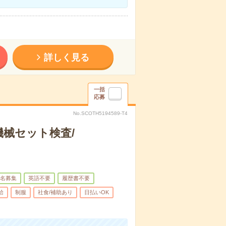
詳しく見る
一括
応募
No.SCOTH5194589-T4
械セット検査/
名募集
英語不要
履歴書不要
給
制服
社食/補助あり
日払いOK