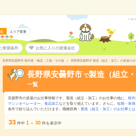
ヘル
版
エリア変更
た希望条件
お気に入りの派遣会社
長野県安曇野市 軽作業・物流・工場・その他
長野県安曇野市 製造（組立・加工）の派遣の仕
長野県安曇野市
製造（組立・
で
一覧
安曇野市の派遣のお仕事情報です。製造（組立・加工）のお仕事の他に、
軽作
マシンオペレーター
、
食品加工
などを取り揃えています。さらに、
短期
・
単発
条件で絞り込んでいただけます。職種辞典：
製造（組立・加工）のお仕事とは
33
1
30
件中
～
件を表示中