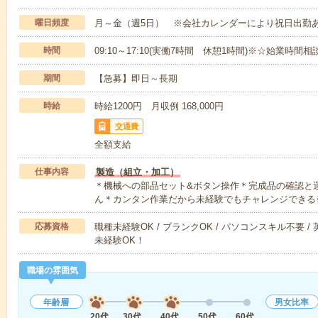
曜日頻度
月～金（週5日） ※会社カレンダーにより祝日出勤
時間
09:10～17:10(実働7時間 休憩1時間)※☆始業時間相
期間
【急募】即日～長期
時給
時給1200円 月収例 168,000円
交通費
全額支給
仕事内容
製造（組立・加工）
＊機械への部品セット&ボタン操作＊完成品の確認と
ん＊カンタン作業だから未経験でもチャレンジできる
応募資格
職種未経験OK / ブランクOK / パソコンスキル不要 /
未経験OK！
職場の雰囲気
年齢層
男女比率
20代
30代
40代
50代
60代