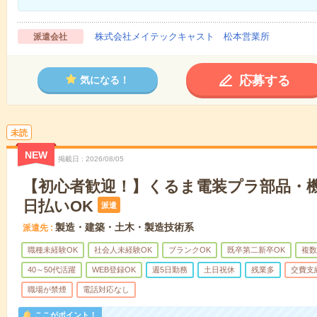
株式会社メイテックキャスト 松本営業所
派遣会社
応募する
気になる！
未読
NEW
掲載日
2026/08/05
【初心者歓迎！】くるま電装プラ部品・機
日払いOK
派遣
製造・建築・土木・製造技術系
派遣先
職種未経験OK
社会人未経験OK
ブランクOK
既卒第二新卒OK
複数
40～50代活躍
WEB登録OK
週5日勤務
土日祝休
残業多
交費支
職場が禁煙
電話対応なし
ここがポイント！