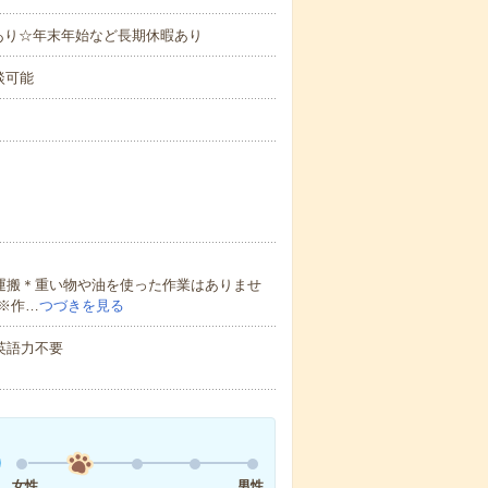
あり☆年末年始など長期休暇あり
談可能
運搬＊重い物や油を使った作業はありませ
※作…
つづきを見る
 英語力不要
女性
男性