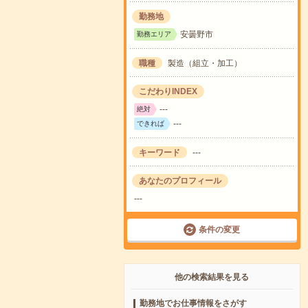
勤務地
安曇野市
勤務エリア
職種
製造（組立・加工）
こだわりINDEX
---
絶対
---
できれば
キーワード
---
あなたのプロフィール
---
条件の変更
他の検索結果を見る
勤務地でお仕事情報をさがす