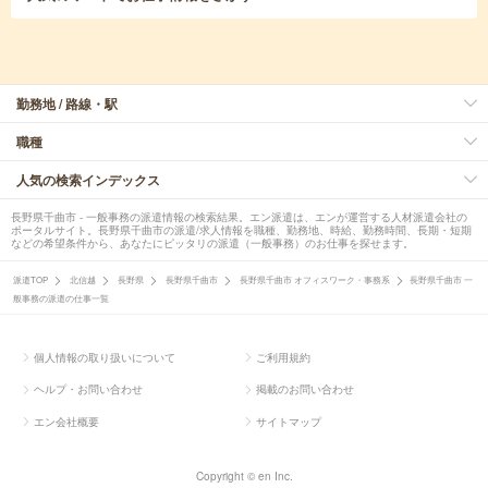
勤務地 / 路線・駅
職種
人気の検索インデックス
長野県千曲市 - 一般事務の派遣情報の検索結果。エン派遣は、エンが運営する人材派遣会社の
ポータルサイト。長野県千曲市の派遣/求人情報を職種、勤務地、時給、勤務時間、長期・短期
などの希望条件から、あなたにピッタリの派遣（一般事務）のお仕事を探せます。
派遣TOP
北信越
長野県
長野県千曲市
長野県千曲市 オフィスワーク・事務系
長野県千曲市 一
般事務の派遣の仕事一覧
個人情報の取り扱いについて
ご利用規約
ヘルプ・お問い合わせ
掲載のお問い合わせ
エン会社概要
サイトマップ
Copyright © en Inc.