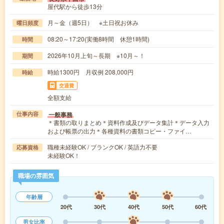
屋代駅から徒歩13分
月～金（週5日） ※土日祝お休み
曜日頻度
08:20～17:20(実働8時間 休憩1時間)
時間
2026年10月上旬～長期 ※10月～！
期間
時給1300円 月収例 208,000円
時給
交通費
全額支給
一般事務
仕事内容
＊書類の取りまとめ＊資料作成及びデータ集計＊データ入力
および帳票の出力＊各種資料の書類コピー・ファイ…
職種未経験OK / ブランクOK / 英語力不要
応募資格
未経験OK！
職場の雰囲気
年齢層
20代
30代
40代
50代
60代
男女比率