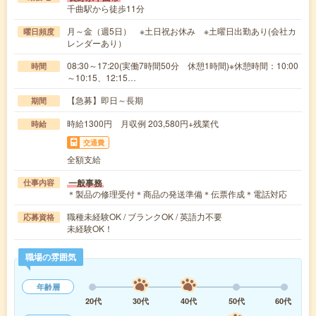
千曲駅から徒歩11分
月～金（週5日） ※土日祝お休み ※土曜日出勤あり(会社カ
曜日頻度
レンダーあり）
08:30～17:20(実働7時間50分 休憩1時間)※休憩時間：10:00
時間
～10:15、12:15…
【急募】即日～長期
期間
時給1300円 月収例 203,580円+残業代
時給
交通費
全額支給
一般事務
仕事内容
＊製品の修理受付＊商品の発送準備＊伝票作成＊電話対応
職種未経験OK / ブランクOK / 英語力不要
応募資格
未経験OK！
職場の雰囲気
年齢層
20代
30代
40代
50代
60代