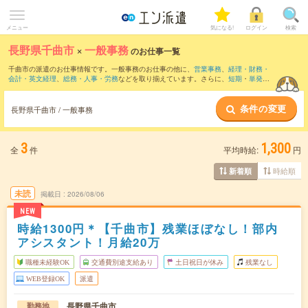
メニュー
気になる!
ログイン
検索
長野県千曲市
×
一般事務
のお仕事一覧
千曲市の派遣のお仕事情報です。一般事務のお仕事の他に、
営業事務
、
経理・財務・
会計・英文経理
、
総務・人事・労務
などを取り揃えています。さらに、
短期
・
単発
な
どの期間や、
職種未経験OK
などのこだわり条件で絞り込んでいただけます。職種辞
典：
一般事務のお仕事とは？とは？
条件の変更
長野県千曲市 / 一般事務
3
1,300
全
件
平均時給:
円
時給順
新着順
未読
掲載日
2026/08/06
NEW
時給1300円＊【千曲市】残業ほぼなし！部内
アシスタント！月給20万
職種未経験OK
交通費別途支給あり
土日祝日が休み
残業なし
WEB登録OK
派遣
長野県千曲市
勤務地