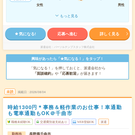
女性
男性
もっと見る
気になる!
応募へ進む
詳しく見る
派遣会社
パーソルテンプスタッフ株式会社
興味があったら「★気になる！」をタップ！
「気になる！」を押しておくと、派遣会社から
「面談確約」
や
「応募歓迎」
が届きます！
未読
掲載日
2026/08/04
時給1300円＊事務＆軽作業のお仕事！車通勤
も電車通勤もOK＠千曲市
職種未経験OK
交通費別途支給あり
WEB登録OK
派遣
長野県千曲市
勤務地