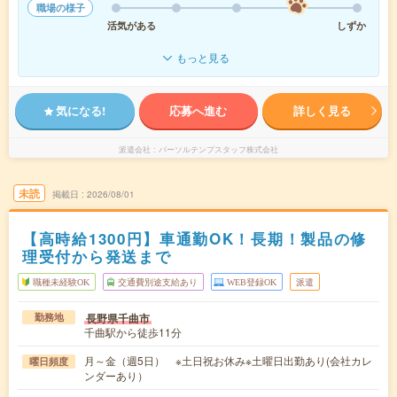
職場の様子
活気がある
しずか
もっと見る
気になる!
応募へ進む
詳しく見る
派遣会社
パーソルテンプスタッフ株式会社
未読
掲載日
2026/08/01
【高時給1300円】車通勤OK！長期！製品の修
理受付から発送まで
職種未経験OK
交通費別途支給あり
WEB登録OK
派遣
長野県千曲市
勤務地
千曲駅から徒歩11分
月～金（週5日） ※土日祝お休み※土曜日出勤あり(会社カレ
曜日頻度
ンダーあり）