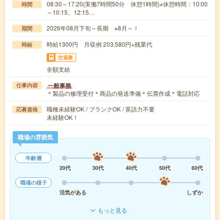
08:30～17:20(実働7時間50分 休憩1時間)※休憩時間：10:00
時間
～10:15、12:15…
2026年08月下旬～長期 ※8月～！
期間
時給1300円 月収例 203,580円+残業代
時給
交通費
全額支給
一般事務
仕事内容
＊製品の修理受付＊商品の発送準備＊伝票作成＊電話対応
職種未経験OK / ブランクOK / 英語力不要
応募資格
未経験OK！
職場の雰囲気
年齢層
20代
30代
40代
50代
60代
職場の様子
活気がある
しずか
もっと見る