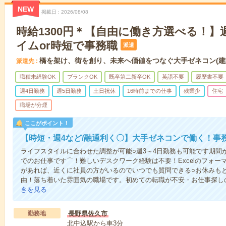
NEW
掲載日
2026/08/08
時給1300円＊【自由に働き方選べる！】週
イムor時短で事務職
派遣
橋を架け、街を創り、未来へ価値をつなぐ大手ゼネコン(建
派遣先
職種未経験OK
ブランクOK
既卒第二新卒OK
英語不要
履歴書不要
週4日勤務
週5日勤務
土日祝休
16時前までの仕事
残業少
住宅
職場が分煙
ここがポイント！
【時短・週4など/融通利く〇】大手ゼネコンで働く！事
ライフスタイルに合わせた調整が可能○週3～4日勤務も可能です期間が
でのお仕事です⌒！難しいデスクワーク経験は不要！Excelのフォー
があれば、近くに社員の方がいるのでいつでも質問できる○お休みも
由！落ち着いた雰囲気の職場です。初めての転職が不安・お仕事探し
きを見る
勤務地
長野県佐久市
北中込駅から車3分