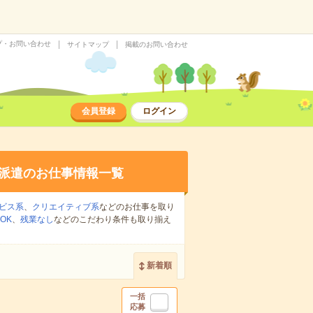
プ・お問い合わせ
サイトマップ
掲載のお問い合わせ
会員登録
ログイン
派遣のお仕事情報一覧
ビス系
、
クリエイティブ系
などのお仕事を取り
OK
、
残業なし
などのこだわり条件も取り揃え
新着順
一括
応募