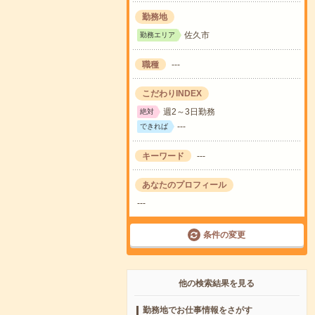
勤務地
佐久市
勤務エリア
職種
---
こだわりINDEX
週2～3日勤務
絶対
---
できれば
キーワード
---
あなたのプロフィール
---
条件の変更
他の検索結果を見る
勤務地でお仕事情報をさがす