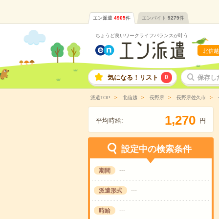
エン派遣
4905
件
エンバイト
9279
件
ちょうど良いワークライフバランスが叶う
北信越
気になる！リスト
0
保存し
派遣TOP
北信越
長野県
長野県佐久市
,
1
2
7
0
平均時給:
円
設定中の検索条件
期間
---
派遣形式
---
時給
---