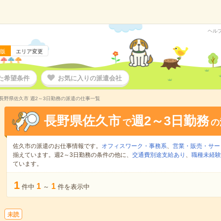
ヘル
版
エリア変更
た希望条件
お気に入りの派遣会社
長野県佐久市 週2～3日勤務の派遣の仕事一覧
長野県佐久市
週2～3日勤務
で
の
佐久市の派遣のお仕事情報です。
オフィスワーク・事務系
、
営業・販売・サー
揃えています。週2～3日勤務の条件の他に、
交通費別途支給あり
、
職種未経験
ています。
1
1
1
件中
～
件を表示中
未読