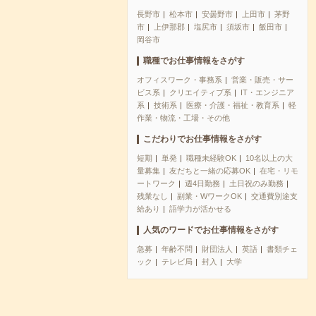
長野市
松本市
安曇野市
上田市
茅野
市
上伊那郡
塩尻市
須坂市
飯田市
岡谷市
職種でお仕事情報をさがす
オフィスワーク・事務系
営業・販売・サー
ビス系
クリエイティブ系
IT・エンジニア
系
技術系
医療・介護・福祉・教育系
軽
作業・物流・工場・その他
こだわりでお仕事情報をさがす
短期
単発
職種未経験OK
10名以上の大
量募集
友だちと一緒の応募OK
在宅・リモ
ートワーク
週4日勤務
土日祝のみ勤務
残業なし
副業・WワークOK
交通費別途支
給あり
語学力が活かせる
人気のワードでお仕事情報をさがす
急募
年齢不問
財団法人
英語
書類チェ
ック
テレビ局
封入
大学