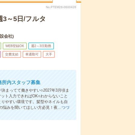
No.PTEM26-0600426
3～5日/フルタ
設会社)
WEB登録OK
週2～3日勤務
交費支給
車通勤可
大手
務所内スタッフ募集
決まってて働きやすい○2027年3月頃ま
マット入力できればOK○わからないこと
とりやすい環境です。髪型やネイルも自
の悩みを聞いてほしい方必見！夜…
つづ