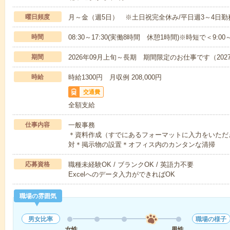
曜日頻度
月～金（週5日） ※土日祝完全休み/平日週3～4日
時間
08:30～17:30(実働8時間 休憩1時間)※時短で＜9:0
期間
2026年09月上旬～長期 期間限定のお仕事です（20
時給
時給1300円 月収例 208,000円
交通費
全額支給
仕事内容
一般事務
＊資料作成（すでにあるフォーマットに入力をいただ
対＊掲示物の設置＊オフィス内のカンタンな清掃
応募資格
職種未経験OK / ブランクOK / 英語力不要
Excelへのデータ入力ができればOK
職場の雰囲気
男女比率
職場の様子
女性
男性