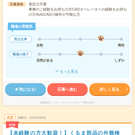
英語力不要
応募資格
事務のご経験をお持ちの方CADオペレーターの経験をお持ち
の方AutoCADの操作が可能な方
職場の雰囲気
男女比率
女性
男性
職場の様子
活気がある
しずか
もっと見る
気になる!
応募へ進む
詳しく見る
派遣会社
パーソルテンプスタッフ株式会社
未読
掲載日
2026/08/05
NEW
【未経験の方大歓迎！】くるま部品の外観検