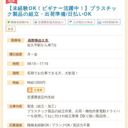
NEW
【未経験OK！ビギナー活躍中！】プラスチッ
ク製品の組立・出荷準備/日払いOK
職種未経験OK
交通費別途支給あり
土日祝日が休み
WEB登録OK
派遣
長野県佐久市
勤務地
佐久平駅から車7分
月～金
曜日頻度
08:15～17:15
時間
長期でお仕事できる方、大歓迎！
期間
時給1250円
時給
交通費
交通費規定内支給
製造（組立・加工）
仕事内容
プラスチック製品の組立作業、出荷・梱包作業電動ドライバ
ーを使用してねじ付けや組立業務【取り扱い製品情…
職種未経験OK / ブランクOK / 英語力不要
応募資格