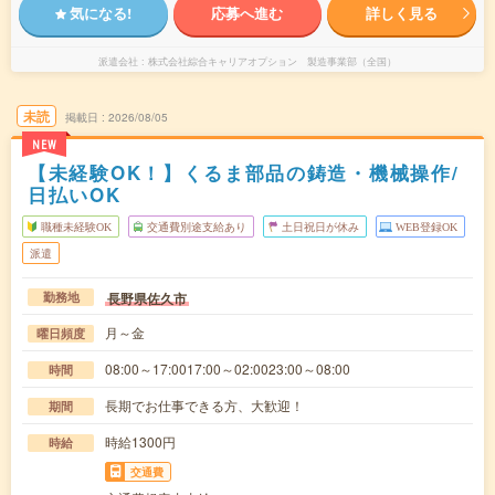
気になる!
応募へ進む
詳しく見る
派遣会社
株式会社綜合キャリアオプション 製造事業部（全国）
未読
掲載日
2026/08/05
NEW
【未経験OK！】くるま部品の鋳造・機械操作/
日払いOK
職種未経験OK
交通費別途支給あり
土日祝日が休み
WEB登録OK
派遣
長野県佐久市
勤務地
月～金
曜日頻度
08:00～17:0017:00～02:0023:00～08:00
時間
長期でお仕事できる方、大歓迎！
期間
時給1300円
時給
交通費