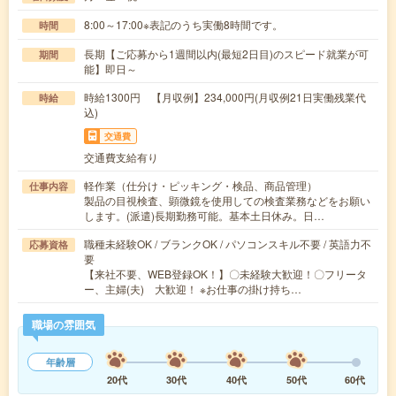
8:00～17:00※表記のうち実働8時間です。
時間
長期【ご応募から1週間以内(最短2日目)のスピード就業が可
期間
能】即日～
時給1300円 【月収例】234,000円(月収例21日実働残業代
時給
込)
交通費
交通費支給有り
軽作業（仕分け・ピッキング・検品、商品管理）
仕事内容
製品の目視検査、顕微鏡を使用しての検査業務などをお願い
します。(派遣)長期勤務可能。基本土日休み。日…
職種未経験OK / ブランクOK / パソコンスキル不要 / 英語力不
応募資格
要
【来社不要、WEB登録OK！】〇未経験大歓迎！〇フリータ
ー、主婦(夫) 大歓迎！ ※お仕事の掛け持ち…
職場の雰囲気
年齢層
20代
30代
40代
50代
60代