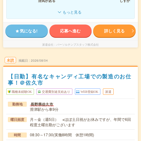
活気がある
しずか
もっと見る
気になる!
応募へ進む
詳しく見る
派遣会社
パーソルテンプスタッフ株式会社
未読
掲載日
2026/08/04
【日勤】有名なキャンディ工場での製造のお仕
事！＠佐久市
職種未経験OK
交通費別途支給あり
WEB登録OK
派遣
長野県佐久市
勤務地
滑津駅から車9分
月～金（週5日） ※ほぼ土日祝がお休みですが、年間で6回
曜日頻度
程度土曜出勤がございます
08:30～17:30(実働8時間 休憩1時間)
時間