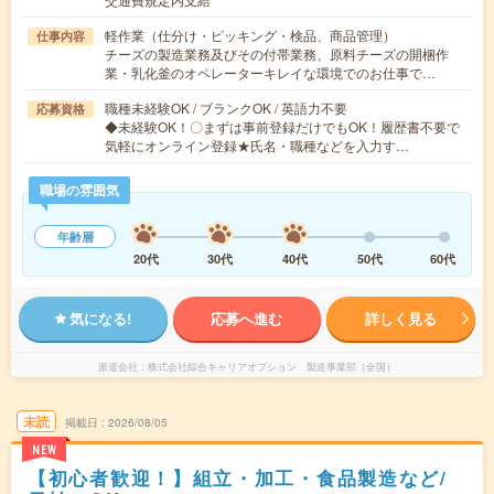
軽作業（仕分け・ピッキング・検品、商品管理）
仕事内容
チーズの製造業務及びその付帯業務、原料チーズの開梱作
業・乳化釜のオペレーターキレイな環境でのお仕事で…
職種未経験OK / ブランクOK / 英語力不要
応募資格
◆未経験OK！〇まずは事前登録だけでもOK！履歴書不要で
気軽にオンライン登録★氏名・職種などを入力す…
職場の雰囲気
年齢層
20代
30代
40代
50代
60代
気になる!
応募へ進む
詳しく見る
派遣会社
株式会社綜合キャリアオプション 製造事業部（全国）
未読
掲載日
2026/08/05
NEW
【初心者歓迎！】組立・加工・食品製造など/