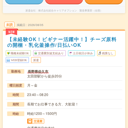
派遣会社
株式会社綜合キャリアオプション 製造事業部（全国）
未読
掲載日
2026/08/05
NEW
【未経験OK！ビギナー活躍中！】チーズ原料
の開梱・乳化釜操作/日払いOK
職種未経験OK
交通費別途支給あり
土日祝日が休み
残業なし
WEB登録OK
派遣
長野県佐久市
勤務地
太田部駅から徒歩20分
月～金
曜日頻度
23:40～08:20
時間
長期でお仕事できる方、大歓迎！
期間
時給1200～1500円
時給
交通費
交通費規定内支給