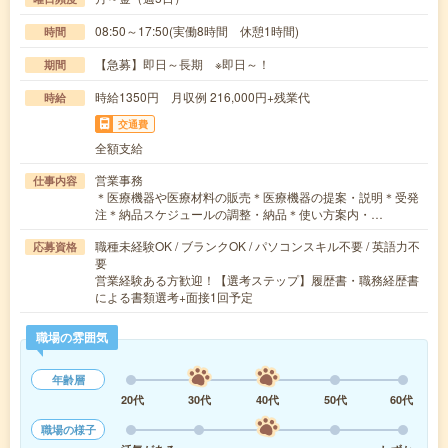
08:50～17:50(実働8時間 休憩1時間)
時間
【急募】即日～長期 ※即日～！
期間
時給1350円 月収例 216,000円+残業代
時給
交通費
全額支給
営業事務
仕事内容
＊医療機器や医療材料の販売＊医療機器の提案・説明＊受発
注＊納品スケジュールの調整・納品＊使い方案内・…
職種未経験OK / ブランクOK / パソコンスキル不要 / 英語力不
応募資格
要
営業経験ある方歓迎！【選考ステップ】履歴書・職務経歴書
による書類選考+面接1回予定
職場の雰囲気
年齢層
20代
30代
40代
50代
60代
職場の様子