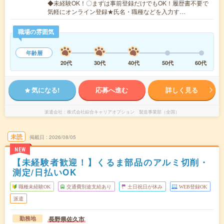
◆未経験OK！〇まずは事前登録だけでもOK！履歴書不要で
気軽にオンライン登録★氏名・職種などを入力す…
職場の雰囲気
年齢層
20代
30代
40代
50代
60代
気になる!
応募へ進む
詳しく見る
派遣会社
株式会社綜合キャリアオプション 製造事業部（全国）
未読
掲載日
2026/08/05
NEW
【未経験者歓迎！】くるま部品のアルミ切削・
測定/日払いOK
職種未経験OK
交通費別途支給あり
土日祝日が休み
WEB登録OK
派遣
長野県佐久市
勤務地