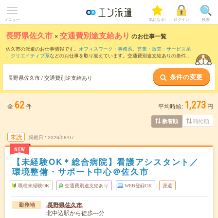
メニュー
気になる!
ログイン
検索
長野県佐久市
×
交通費別途支給あり
のお仕事一覧
佐久市の派遣のお仕事情報です。
オフィスワーク・事務系
、
営業・販売・サービス系
、
クリエイティブ系
などのお仕事を取り揃えています。交通費別途支給ありの条件の
他に、
職種未経験OK
、
残業なし
、
友だちと一緒の応募OK
などのこだわり条件も取り
揃えています。
条件の変更
長野県佐久市 / 交通費別途支給あり
62
1,273
全
件
平均時給:
円
時給順
新着順
未読
掲載日
2026/08/07
NEW
【未経験OK＊総合病院】看護アシスタント／
環境整備・サポート中心＠佐久市
職種未経験OK
交通費別途支給あり
WEB登録OK
派遣
長野県佐久市
勤務地
北中込駅から徒歩---分