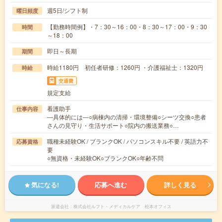
週5日/シフト制
曜日頻度
【勤務時間例】・7：30～16：00・8：30～17：00・9：30
時間
～18：00
即日～長期
期間
時給1180円 初任者研修：1260円 ・介護福祉士：1320円
時給
交通費
規定支給
看護助手
仕事内容
―具体的には―○病棟内の清掃・環境整備○シーツ交換○患者
さんの見守り・生活サポート○院内の搬送業務○…
職種未経験OK / ブランクOK / パソコンスキル不要 / 英語力不
応募資格
要
○無資格・未経験OK○ブランクOK○年齢不問
気になる!
応募へ進む
詳しく見る
派遣会社
株式会社ルフト・メディカルケア 松本オフィス