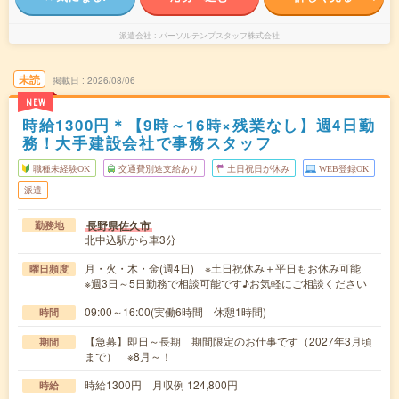
派遣会社
パーソルテンプスタッフ株式会社
未読
掲載日
2026/08/06
NEW
時給1300円＊【9時～16時×残業なし】週4日勤
務！大手建設会社で事務スタッフ
職種未経験OK
交通費別途支給あり
土日祝日が休み
WEB登録OK
派遣
長野県佐久市
勤務地
北中込駅から車3分
月・火・木・金(週4日) ※土日祝休み＋平日もお休み可能
曜日頻度
※週3日～5日勤務で相談可能です♪お気軽にご相談ください
09:00～16:00(実働6時間 休憩1時間)
時間
【急募】即日～長期 期間限定のお仕事です（2027年3月頃
期間
まで） ※8月～！
時給1300円 月収例 124,800円
時給