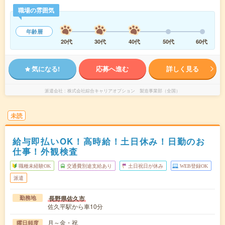
職場の雰囲気
年齢層
20代
30代
40代
50代
60代
気になる!
応募へ進む
詳しく見る
派遣会社
株式会社綜合キャリアオプション 製造事業部（全国）
未読
給与即払いOK！高時給！土日休み！日勤のお
仕事！外観検査
職種未経験OK
交通費別途支給あり
土日祝日が休み
WEB登録OK
派遣
長野県佐久市
勤務地
佐久平駅から車10分
月～金・祝
曜日頻度