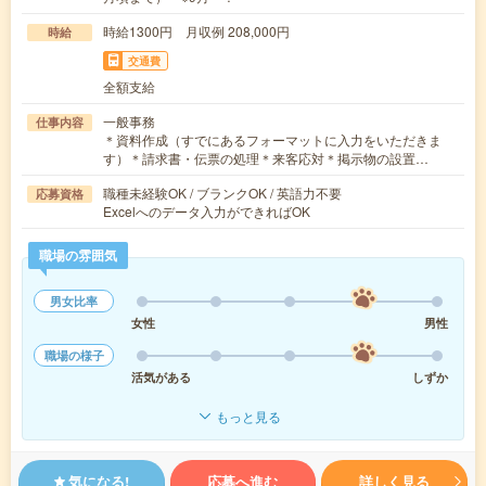
時給1300円 月収例 208,000円
時給
交通費
全額支給
一般事務
仕事内容
＊資料作成（すでにあるフォーマットに入力をいただきま
す）＊請求書・伝票の処理＊来客応対＊掲示物の設置…
職種未経験OK / ブランクOK / 英語力不要
応募資格
Excelへのデータ入力ができればOK
職場の雰囲気
男女比率
女性
男性
職場の様子
活気がある
しずか
もっと見る
気になる!
応募へ進む
詳しく見る