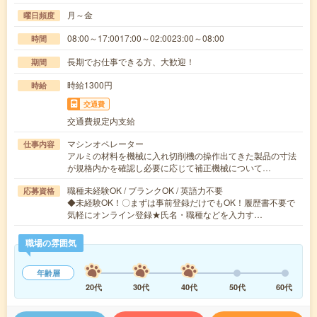
月～金
曜日頻度
08:00～17:0017:00～02:0023:00～08:00
時間
長期でお仕事できる方、大歓迎！
期間
時給1300円
時給
交通費
交通費規定内支給
マシンオペレーター
仕事内容
アルミの材料を機械に入れ切削機の操作出てきた製品の寸法
が規格内かを確認し必要に応じて補正機械について…
職種未経験OK / ブランクOK / 英語力不要
応募資格
◆未経験OK！〇まずは事前登録だけでもOK！履歴書不要で
気軽にオンライン登録★氏名・職種などを入力す…
職場の雰囲気
年齢層
20代
30代
40代
50代
60代