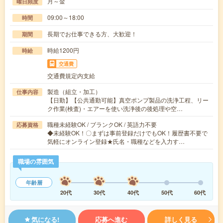
月～金
曜日頻度
09:00～18:00
時間
長期でお仕事できる方、大歓迎！
期間
時給1200円
時給
交通費
交通費規定内支給
製造（組立・加工）
仕事内容
【日勤】【公共通勤可能】真空ポンプ製品の洗浄工程、リー
ク作業(検査)・エアーを使い洗浄後の後処理や空…
職種未経験OK / ブランクOK / 英語力不要
応募資格
◆未経験OK！〇まずは事前登録だけでもOK！履歴書不要で
気軽にオンライン登録★氏名・職種などを入力す…
職場の雰囲気
年齢層
20代
30代
40代
50代
60代
気になる!
応募へ進む
詳しく見る