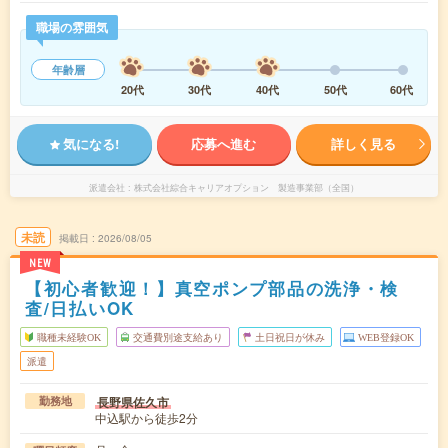
職場の雰囲気
年齢層
20代
30代
40代
50代
60代
気になる!
応募へ進む
詳しく見る
派遣会社
株式会社綜合キャリアオプション 製造事業部（全国）
未読
掲載日
2026/08/05
NEW
【初心者歓迎！】真空ポンプ部品の洗浄・検
査/日払いOK
職種未経験OK
交通費別途支給あり
土日祝日が休み
WEB登録OK
派遣
長野県佐久市
勤務地
中込駅から徒歩2分