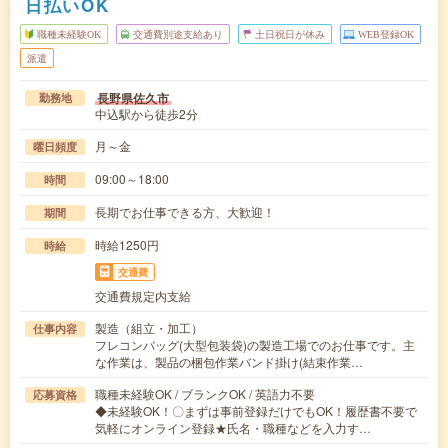
日払いOK
職種未経験OK
交通費別途支給あり
土日祝日が休み
WEB登録OK
派遣
長野県佐久市
勤務地
中込駅から徒歩2分
月～金
曜日頻度
09:00～18:00
時間
長期でお仕事できる方、大歓迎！
期間
時給1250円
時給
交通費
交通費規定内支給
製造（組立・加工）
仕事内容
フレコンバッグ(大型包装袋)の製造工場でのお仕事です。主
な作業は、製品の梱包作業バンド掛け(結束作業…
職種未経験OK / ブランクOK / 英語力不要
応募資格
◆未経験OK！〇まずは事前登録だけでもOK！履歴書不要で
気軽にオンライン登録★氏名・職種などを入力す…