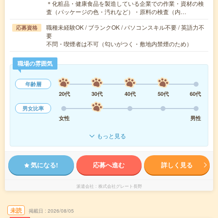
＊化粧品・健康食品を製造している企業での作業・資材の検
査（パッケージの色・汚れなど）・原料の検査（内…
職種未経験OK / ブランクOK / パソコンスキル不要 / 英語力不
応募資格
要
不問・喫煙者は不可（匂いがつく・敷地内禁煙のため）
職場の雰囲気
年齢層
20代
30代
40代
50代
60代
男女比率
女性
男性
もっと見る
気になる!
応募へ進む
詳しく見る
派遣会社
株式会社グレート長野
未読
掲載日
2026/08/05