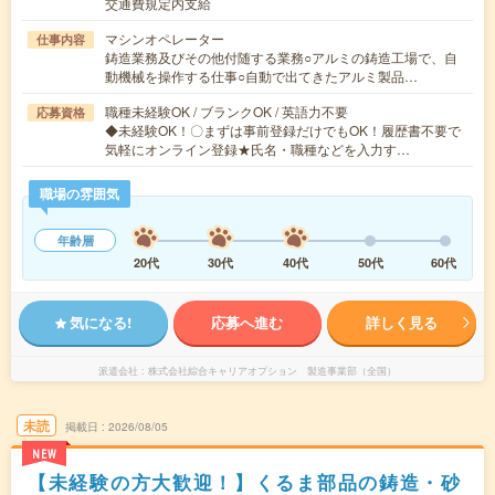
交通費規定内支給
マシンオペレーター
仕事内容
鋳造業務及びその他付随する業務○アルミの鋳造工場で、自
動機械を操作する仕事○自動で出てきたアルミ製品…
職種未経験OK / ブランクOK / 英語力不要
応募資格
◆未経験OK！〇まずは事前登録だけでもOK！履歴書不要で
気軽にオンライン登録★氏名・職種などを入力す…
職場の雰囲気
年齢層
20代
30代
40代
50代
60代
気になる!
応募へ進む
詳しく見る
派遣会社
株式会社綜合キャリアオプション 製造事業部（全国）
未読
掲載日
2026/08/05
NEW
【未経験の方大歓迎！】くるま部品の鋳造・砂