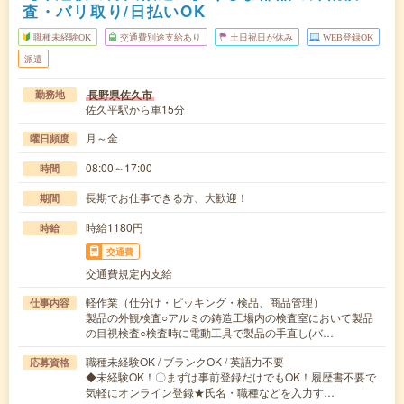
査・バリ取り/日払いOK
職種未経験OK
交通費別途支給あり
土日祝日が休み
WEB登録OK
派遣
長野県佐久市
勤務地
佐久平駅から車15分
月～金
曜日頻度
08:00～17:00
時間
長期でお仕事できる方、大歓迎！
期間
時給1180円
時給
交通費
交通費規定内支給
軽作業（仕分け・ピッキング・検品、商品管理）
仕事内容
製品の外観検査○アルミの鋳造工場内の検査室において製品
の目視検査○検査時に電動工具で製品の手直し(バ…
職種未経験OK / ブランクOK / 英語力不要
応募資格
◆未経験OK！〇まずは事前登録だけでもOK！履歴書不要で
気軽にオンライン登録★氏名・職種などを入力す…