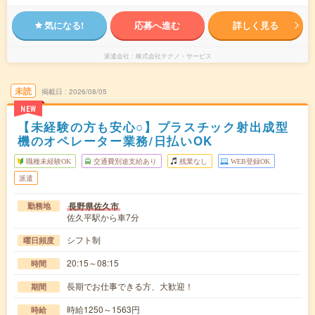
気になる!
応募へ進む
詳しく見る
派遣会社
株式会社テクノ・サービス
未読
掲載日
2026/08/05
NEW
【未経験の方も安心○】プラスチック射出成型
機のオペレーター業務/日払いOK
職種未経験OK
交通費別途支給あり
残業なし
WEB登録OK
派遣
長野県佐久市
勤務地
佐久平駅から車7分
シフト制
曜日頻度
20:15～08:15
時間
長期でお仕事できる方、大歓迎！
期間
時給1250～1563円
時給