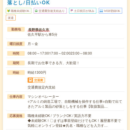
落とし/日払いOK
職種未経験OK
交通費別途支給あり
土日祝日が休み
WEB登録OK
派遣
長野県佐久市
勤務地
佐久平駅から車5分
月～金
曜日頻度
08:00～17:0017:00～02:0023:00～08:00
時間
長期でお仕事できる方、大歓迎！
期間
時給1300円
時給
交通費
交通費規定内支給
マシンオペレーター
仕事内容
○アルミの鋳造工場で、自動機械を操作する仕事○自動で出て
きたアルミ製品の砂落としをする仕事【取扱製品…
職種未経験OK / ブランクOK / 英語力不要
応募資格
◆未経験OK！〇まずは事前登録だけでもOK！履歴書不要で
気軽にオンライン登録★氏名・職種などを入力す…