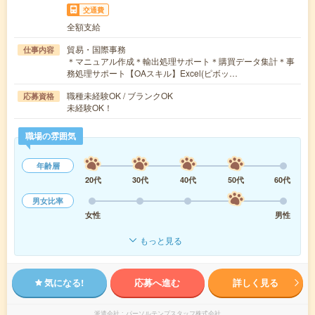
交通費
全額支給
貿易・国際事務
仕事内容
＊マニュアル作成＊輸出処理サポート＊購買データ集計＊事
務処理サポート【OAスキル】Excel(ピボッ…
職種未経験OK / ブランクOK
応募資格
未経験OK！
職場の雰囲気
年齢層
20代
30代
40代
50代
60代
男女比率
女性
男性
もっと見る
気になる!
応募へ進む
詳しく見る
派遣会社
パーソルテンプスタッフ株式会社