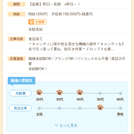
【急募】即日～長期 ※即日～！
期間
時給1200円 月収例 192,000円+残業代
時給
交通費
全額支給
食品加工
仕事内容
＊キャンディに味や色を混ぜる機械の操作＊キャンディを2
名で引っ張って重ね、飴引き作業＊ドロップスを量…
職種未経験OK / ブランクOK / パソコンスキル不要 / 英語力不
応募資格
要
未経験OK！
職場の雰囲気
年齢層
20代
30代
40代
50代
60代
男女比率
女性
男性
もっと見る