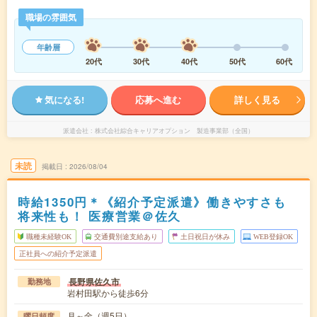
職場の雰囲気
年齢層
20代
30代
40代
50代
60代
気になる!
応募へ進む
詳しく見る
派遣会社
株式会社綜合キャリアオプション 製造事業部（全国）
未読
掲載日
2026/08/04
時給1350円＊《紹介予定派遣》働きやすさも
将来性も！ 医療営業＠佐久
職種未経験OK
交通費別途支給あり
土日祝日が休み
WEB登録OK
正社員への紹介予定派遣
長野県佐久市
勤務地
岩村田駅から徒歩6分
月～金（週5日）
曜日頻度