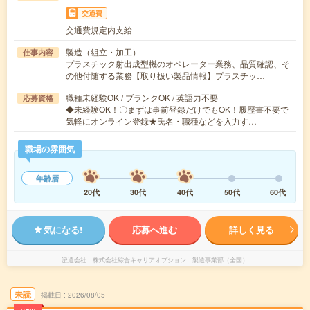
交通費
交通費規定内支給
製造（組立・加工）
仕事内容
プラスチック射出成型機のオペレーター業務、品質確認、そ
の他付随する業務【取り扱い製品情報】プラスチッ…
職種未経験OK / ブランクOK / 英語力不要
応募資格
◆未経験OK！〇まずは事前登録だけでもOK！履歴書不要で
気軽にオンライン登録★氏名・職種などを入力す…
職場の雰囲気
年齢層
20代
30代
40代
50代
60代
気になる!
応募へ進む
詳しく見る
派遣会社
株式会社綜合キャリアオプション 製造事業部（全国）
未読
掲載日
2026/08/05