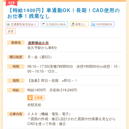
NEW
【時給1400円】車通勤OK！長期！CAD使用の
お仕事！残業なし
交通費別途支給あり
土日祝日が休み
残業なし
WEB登録OK
派遣
長野県佐久市
勤務地
佐久平駅から車8分
月～金（週5日）
曜日頻度
08:10～17:30(実働7時間50分 休憩1時間30分)※休憩：10：
時間
00～10:15・12:0…
【急募】即日～長期 ※即日～！
期間
時給1400円 月収例 219,240円
時給
交通費
全額支給
ＣＡＤ（機械・電気・電子）
仕事内容
＊図面の作成・修正L設計された図面や仕様書を見ながら
CADを使って作成・修正