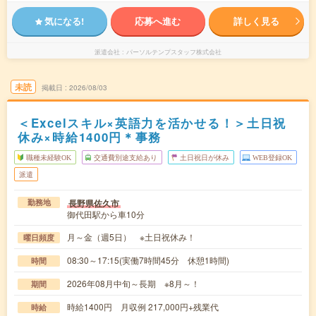
気になる!
応募へ進む
詳しく見る
派遣会社
パーソルテンプスタッフ株式会社
未読
掲載日
2026/08/03
＜Excelスキル×英語力を活かせる！＞土日祝
休み×時給1400円＊事務
職種未経験OK
交通費別途支給あり
土日祝日が休み
WEB登録OK
派遣
長野県佐久市
勤務地
御代田駅から車10分
月～金（週5日） ※土日祝休み！
曜日頻度
08:30～17:15(実働7時間45分 休憩1時間)
時間
2026年08月中旬～長期 ※8月～！
期間
時給1400円 月収例 217,000円+残業代
時給