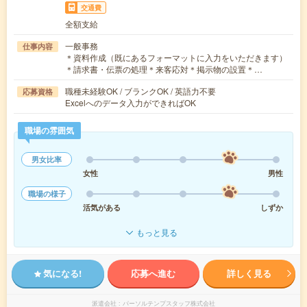
交通費
全額支給
一般事務
仕事内容
＊資料作成（既にあるフォーマットに入力をいただきます）
＊請求書・伝票の処理＊来客応対＊掲示物の設置＊…
職種未経験OK / ブランクOK / 英語力不要
応募資格
Excelへのデータ入力ができればOK
職場の雰囲気
男女比率
女性
男性
職場の様子
活気がある
しずか
もっと見る
気になる!
応募へ進む
詳しく見る
派遣会社
パーソルテンプスタッフ株式会社