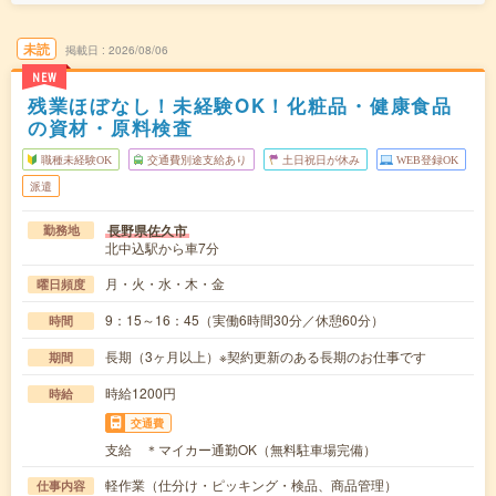
未読
掲載日
2026/08/06
NEW
残業ほぼなし！未経験OK！化粧品・健康食品
の資材・原料検査
職種未経験OK
交通費別途支給あり
土日祝日が休み
WEB登録OK
派遣
長野県佐久市
勤務地
北中込駅から車7分
月・火・水・木・金
曜日頻度
9：15～16：45（実働6時間30分／休憩60分）
時間
長期（3ヶ月以上）※契約更新のある長期のお仕事です
期間
時給1200円
時給
交通費
支給 ＊マイカー通勤OK（無料駐車場完備）
軽作業（仕分け・ピッキング・検品、商品管理）
仕事内容