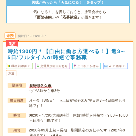
興味があったら「★気になる！」をタップ！
「気になる！」を押しておくと、派遣会社から
「面談確約」
や
「応募歓迎」
が届きます！
未読
掲載日
2026/08/07
NEW
時給1300円＊【自由に働き方選べる！】週3～
5日/フルタイムor時短で事務職
職種未経験OK
交通費別途支給あり
土日祝日が休み
WEB登録OK
派遣
長野県佐久市
勤務地
北中込駅から車3分
月～金（週5日） ※土日祝完全休み/平日週3～4日勤務も可
曜日頻度
能です！
08:30～17:30(実働8時間 休憩1時間)※時短で＜9:00～16:00
時間
＞勤務も可能です！
2026年09月上旬～長期 期間限定のお仕事です（2027年3
期間
月頃まで） ※9月～！