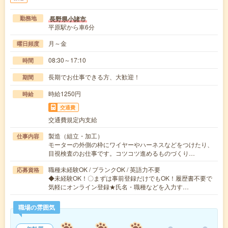
長野県小諸市
勤務地
平原駅から車6分
月～金
曜日頻度
08:30～17:10
時間
長期でお仕事できる方、大歓迎！
期間
時給1250円
時給
交通費
交通費規定内支給
製造（組立・加工）
仕事内容
モーターの外側の枠にワイヤーやハーネスなどをつけたり、
目視検査のお仕事です。コツコツ進めるものづくり…
職種未経験OK / ブランクOK / 英語力不要
応募資格
◆未経験OK！〇まずは事前登録だけでもOK！履歴書不要で
気軽にオンライン登録★氏名・職種などを入力す…
職場の雰囲気