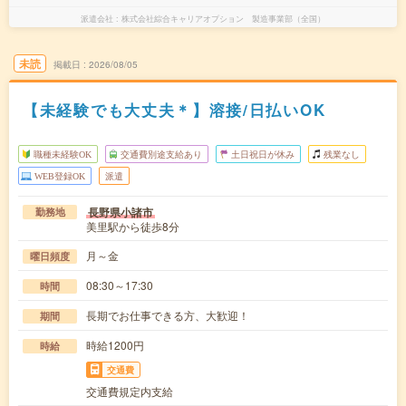
派遣会社
株式会社綜合キャリアオプション 製造事業部（全国）
未読
掲載日
2026/08/05
【未経験でも大丈夫＊】溶接/日払いOK
職種未経験OK
交通費別途支給あり
土日祝日が休み
残業なし
WEB登録OK
派遣
長野県小諸市
勤務地
美里駅から徒歩8分
月～金
曜日頻度
08:30～17:30
時間
長期でお仕事できる方、大歓迎！
期間
時給1200円
時給
交通費
交通費規定内支給