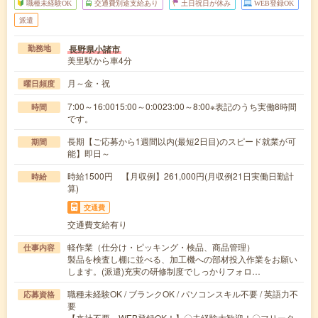
職種未経験OK
交通費別途支給あり
土日祝日が休み
WEB登録OK
派遣
長野県小諸市
勤務地
美里駅から車4分
月～金・祝
曜日頻度
7:00～16:0015:00～0:0023:00～8:00※表記のうち実働8時間
時間
です。
長期【ご応募から1週間以内(最短2日目)のスピード就業が可
期間
能】即日～
時給1500円 【月収例】261,000円(月収例21日実働日勤計
時給
算)
交通費
交通費支給有り
軽作業（仕分け・ピッキング・検品、商品管理）
仕事内容
製品を検査し棚に並べる、加工機への部材投入作業をお願い
します。(派遣)充実の研修制度でしっかりフォロ…
職種未経験OK / ブランクOK / パソコンスキル不要 / 英語力不
応募資格
要
【来社不要、WEB登録OK！】〇未経験大歓迎！〇フリータ