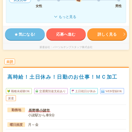
女性
男性
もっと見る
気になる!
応募へ進む
詳しく見る
派遣会社
パーソルテンプスタッフ株式会社
未読
高時給！土日休み！日勤のお仕事！ＭＣ加工
職種未経験OK
交通費別途支給あり
土日祝日が休み
WEB登録OK
派遣
長野県小諸市
勤務地
小諸駅から車9分
月～金
曜日頻度