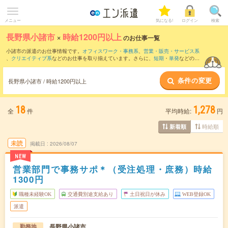
メニュー
気になる!
ログイン
検索
長野県小諸市
×
時給1200円以上
のお仕事一覧
小諸市の派遣のお仕事情報です。
オフィスワーク・事務系
、
営業・販売・サービス系
、
クリエイティブ系
などのお仕事を取り揃えています。さらに、
短期
・
単発
などの期
間や、
職種未経験OK
などのこだわり条件で絞り込んでいただけます。
条件の変更
長野県小諸市 / 時給1200円以上
18
1,278
全
件
平均時給:
円
時給順
新着順
未読
掲載日
2026/08/07
NEW
営業部門で事務サポ＊（受注処理・庶務）時給
1300円
職種未経験OK
交通費別途支給あり
土日祝日が休み
WEB登録OK
派遣
長野県小諸市
勤務地