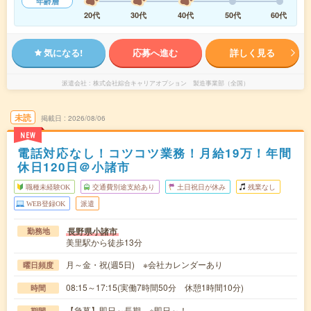
年齢層
20代
30代
40代
50代
60代
気になる!
応募へ進む
詳しく見る
派遣会社
株式会社綜合キャリアオプション 製造事業部（全国）
未読
掲載日
2026/08/06
NEW
電話対応なし！コツコツ業務！月給19万！年間
休日120日＠小諸市
職種未経験OK
交通費別途支給あり
土日祝日が休み
残業なし
WEB登録OK
派遣
長野県小諸市
勤務地
美里駅から徒歩13分
月～金・祝(週5日) ※会社カレンダーあり
曜日頻度
08:15～17:15(実働7時間50分 休憩1時間10分)
時間
【急募】即日～長期 ※即日～！
期間