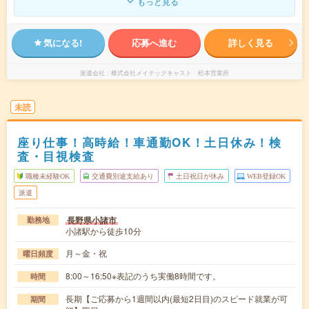
もっと見る
気になる!
応募へ進む
詳しく見る
派遣会社
株式会社メイテックキャスト 松本営業所
未読
座り仕事！高時給！車通勤OK！土日休み！検
査・目視検査
職種未経験OK
交通費別途支給あり
土日祝日が休み
WEB登録OK
派遣
長野県小諸市
勤務地
小諸駅から徒歩10分
月～金・祝
曜日頻度
8:00～16:50※表記のうち実働8時間です。
時間
長期【ご応募から1週間以内(最短2日目)のスピード就業が可
期間