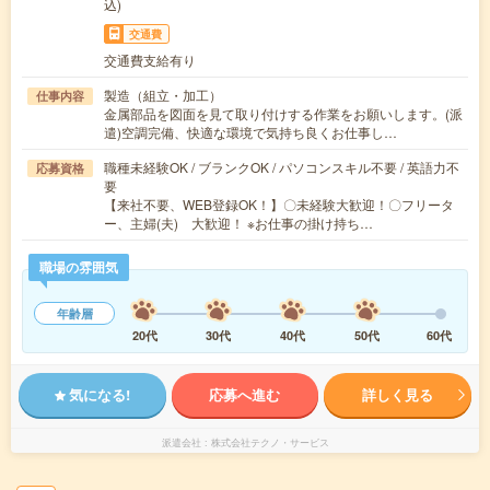
込)
交通費
交通費支給有り
製造（組立・加工）
仕事内容
金属部品を図面を見て取り付けする作業をお願いします。(派
遣)空調完備、快適な環境で気持ち良くお仕事し…
職種未経験OK / ブランクOK / パソコンスキル不要 / 英語力不
応募資格
要
【来社不要、WEB登録OK！】〇未経験大歓迎！〇フリータ
ー、主婦(夫) 大歓迎！ ※お仕事の掛け持ち…
職場の雰囲気
年齢層
20代
30代
40代
50代
60代
気になる!
応募へ進む
詳しく見る
派遣会社
株式会社テクノ・サービス