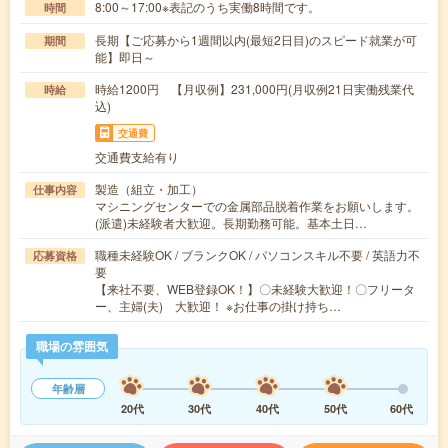
8:00～17:00※表記のうち実働8時間です。
時間
長期【ご応募から1週間以内(最短2日目)のスピード就業が可
期間
能】即日～
時給1200円 【月収例】231,000円(月収例21日実働残業代
時給
込)
交通費
交通費支給有り
製造（組立・加工）
仕事内容
マシニングセンターでの金属部品脱着作業をお願いします。
(派遣)未経験者大歓迎。長期勤務可能。基本土日…
職種未経験OK / ブランクOK / パソコンスキル不要 / 英語力不
応募資格
要
【来社不要、WEB登録OK！】〇未経験大歓迎！〇フリータ
ー、主婦(夫) 大歓迎！ ※お仕事の掛け持ち…
職場の雰囲気
年齢層
20代
30代
40代
50代
60代