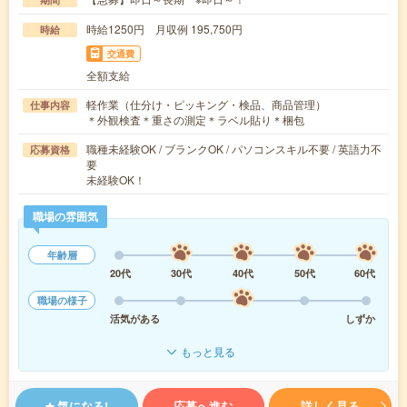
時給1250円 月収例 195,750円
時給
交通費
全額支給
軽作業（仕分け・ピッキング・検品、商品管理）
仕事内容
＊外観検査＊重さの測定＊ラベル貼り＊梱包
職種未経験OK / ブランクOK / パソコンスキル不要 / 英語力不
応募資格
要
未経験OK！
職場の雰囲気
年齢層
20代
30代
40代
50代
60代
職場の様子
活気がある
しずか
もっと見る
気になる!
応募へ進む
詳しく見る