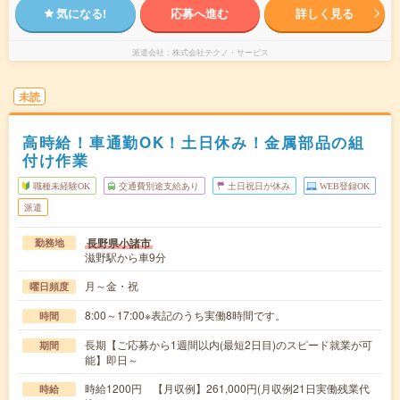
気になる!
応募へ進む
詳しく見る
派遣会社
株式会社テクノ・サービス
未読
高時給！車通勤OK！土日休み！金属部品の組
付け作業
職種未経験OK
交通費別途支給あり
土日祝日が休み
WEB登録OK
派遣
長野県小諸市
勤務地
滋野駅から車9分
月～金・祝
曜日頻度
8:00～17:00※表記のうち実働8時間です。
時間
長期【ご応募から1週間以内(最短2日目)のスピード就業が可
期間
能】即日～
時給1200円 【月収例】261,000円(月収例21日実働残業代
時給