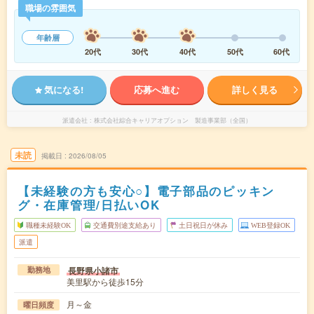
職場の雰囲気
年齢層
20代
30代
40代
50代
60代
気になる!
応募へ進む
詳しく見る
派遣会社
株式会社綜合キャリアオプション 製造事業部（全国）
未読
掲載日
2026/08/05
【未経験の方も安心○】電子部品のピッキン
グ・在庫管理/日払いOK
職種未経験OK
交通費別途支給あり
土日祝日が休み
WEB登録OK
派遣
長野県小諸市
勤務地
美里駅から徒歩15分
月～金
曜日頻度