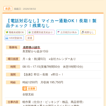
未読
掲載日
2026/08/02
【電話対応なし】マイカー通勤OK！長期！製
品チェック！残業なし
職種未経験OK
交通費別途支給あり
土日祝日が休み
残業なし
WEB登録OK
派遣
長野県小諸市
勤務地
美里駅から徒歩13分
月～金・祝(週5日) ※会社カレンダーあり
曜日頻度
08:15～17:15(実働7時間50分 休憩1時間10分)
時間
【急募】即日～長期 ※即日～！
期間
時給1250円 月収例 195,750円
時給
交通費
全額支給
軽作業（仕分け・ピッキング・検品、商品管理）
仕事内容
＊外観検査＊重さの測定＊ラベル貼り＊梱包