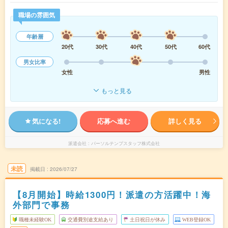
職場の雰囲気
年齢層
20代
30代
40代
50代
60代
男女比率
女性
男性
もっと見る
気になる!
応募へ進む
詳しく見る
派遣会社
パーソルテンプスタッフ株式会社
未読
掲載日
2026/07/27
【8月開始】時給1300円！派遣の方活躍中！海
外部門で事務
職種未経験OK
交通費別途支給あり
土日祝日が休み
WEB登録OK