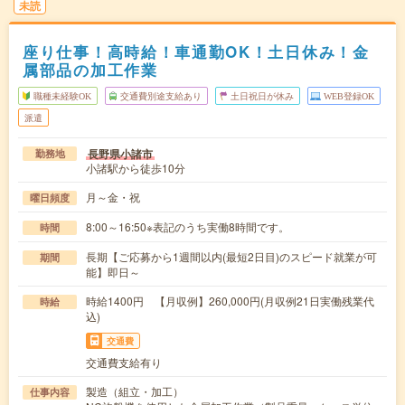
未読
座り仕事！高時給！車通勤OK！土日休み！金
属部品の加工作業
職種未経験OK
交通費別途支給あり
土日祝日が休み
WEB登録OK
派遣
長野県小諸市
勤務地
小諸駅から徒歩10分
月～金・祝
曜日頻度
8:00～16:50※表記のうち実働8時間です。
時間
長期【ご応募から1週間以内(最短2日目)のスピード就業が可
期間
能】即日～
時給1400円 【月収例】260,000円(月収例21日実働残業代
時給
込)
交通費
交通費支給有り
製造（組立・加工）
仕事内容