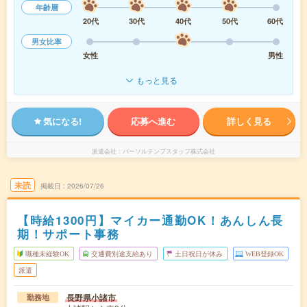
年齢層
20代
30代
40代
50代
60代
男女比率
女性
男性
もっと見る
気になる!
応募へ進む
詳しく見る
派遣会社
パーソルテンプスタッフ株式会社
未読
掲載日
2026/07/26
【時給1300円】マイカー通勤OK！あんしん長
期！サポート事務
職種未経験OK
交通費別途支給あり
土日祝日が休み
WEB登録OK
派遣
長野県小諸市
勤務地