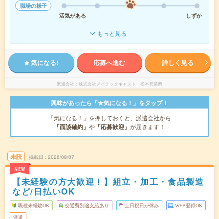
職場の様子
活気がある
しずか
もっと見る
気になる!
応募へ進む
詳しく見る
派遣会社
株式会社メイテックキャスト 松本営業所
興味があったら「★気になる！」をタップ！
「気になる！」を押しておくと、派遣会社から
「面談確約」
や
「応募歓迎」
が届きます！
未読
掲載日
2026/08/07
NEW
【未経験の方大歓迎！】組立・加工・食品製造
など/日払いOK
職種未経験OK
交通費別途支給あり
土日祝日が休み
WEB登録OK
派遣