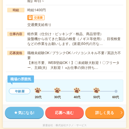
能】即日～
時給1400円
時給
交通費
交通費支給有り
軽作業（仕分け・ピッキング・検品、商品管理）
仕事内容
旋盤機から出てきた製品の検査（ノギス等使用）、目視検査
などの作業をお願いします。(派遣)50代の方な…
職種未経験OK / ブランクOK / パソコンスキル不要 / 英語力不
応募資格
要
【来社不要、WEB登録OK！】〇未経験大歓迎！〇フリータ
ー、主婦(夫) 大歓迎！ ※お仕事の掛け持ち…
職場の雰囲気
年齢層
20代
30代
40代
50代
60代
気になる!
応募へ進む
詳しく見る
派遣会社
株式会社テクノ・サービス