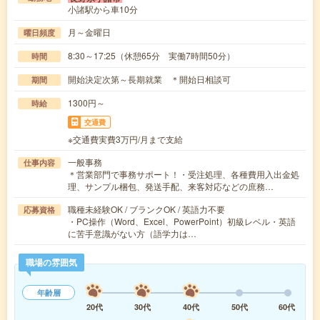
小諸駅から車10分
月～金曜日
曜日頻度
8:30～17:25（休憩65分 実働7時間50分）
時間
開始決定次第～長期就業 ＊開始日相談可
期間
1300円～
時給
交通費
※交通費実費3万円/月まで支給
一般事務
仕事内容
＊営業部門で事務サポート！・受注処理、各種費用入出金処
理、サンプル梱包、発送手配、来客対応などの庶務…
職種未経験OK / ブランクOK / 英語力不要
応募資格
・PC操作（Word、Excel、PowerPoint）初級レベル・英語
に苦手意識がない方（語学力は…
職場の雰囲気
年齢層
20代
30代
40代
50代
60代