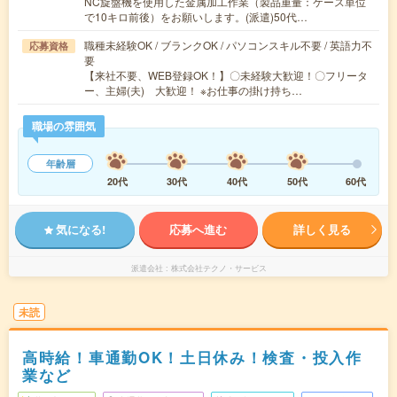
NC旋盤機を使用した金属加工作業（製品重量：ケース単位
で10キロ前後）をお願いします。(派遣)50代…
職種未経験OK / ブランクOK / パソコンスキル不要 / 英語力不
応募資格
要
【来社不要、WEB登録OK！】〇未経験大歓迎！〇フリータ
ー、主婦(夫) 大歓迎！ ※お仕事の掛け持ち…
職場の雰囲気
年齢層
20代
30代
40代
50代
60代
気になる!
応募へ進む
詳しく見る
派遣会社
株式会社テクノ・サービス
未読
高時給！車通勤OK！土日休み！検査・投入作
業など