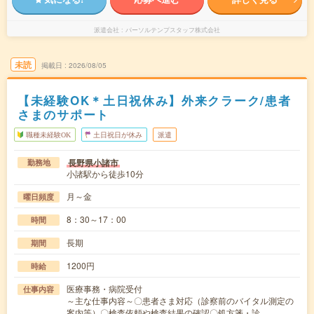
派遣会社
パーソルテンプスタッフ株式会社
未読
掲載日
2026/08/05
【未経験OK＊土日祝休み】外来クラーク/患者
さまのサポート
職種未経験OK
土日祝日が休み
派遣
長野県小諸市
勤務地
小諸駅から徒歩10分
月～金
曜日頻度
8：30～17：00
時間
長期
期間
1200円
時給
医療事務・病院受付
仕事内容
～主な仕事内容～〇患者さま対応（診察前のバイタル測定の
案内等）〇検査依頼や検査結果の確認〇処方箋・診…