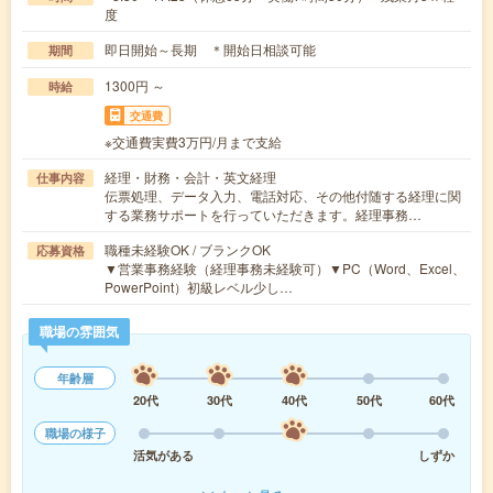
度
即日開始～長期 ＊開始日相談可能
期間
1300円 ～
時給
交通費
※交通費実費3万円/月まで支給
経理・財務・会計・英文経理
仕事内容
伝票処理、データ入力、電話対応、その他付随する経理に関
する業務サポートを行っていただきます。経理事務…
職種未経験OK / ブランクOK
応募資格
▼営業事務経験（経理事務未経験可）▼PC（Word、Excel、
PowerPoint）初級レベル少し…
職場の雰囲気
年齢層
20代
30代
40代
50代
60代
職場の様子
活気がある
しずか