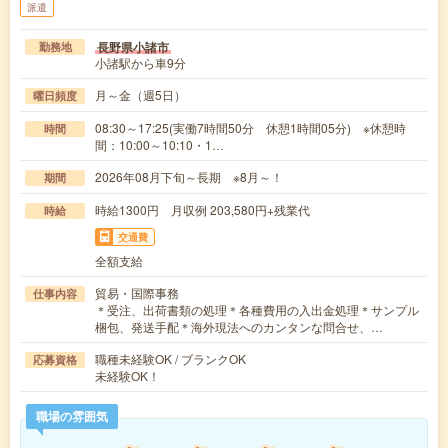
派遣
長野県小諸市
勤務地
小諸駅から車9分
月～金（週5日）
曜日頻度
08:30～17:25(実働7時間50分 休憩1時間05分) ※休憩時
時間
間：10:00～10:10・1…
2026年08月下旬～長期 ※8月～！
期間
時給1300円 月収例 203,580円+残業代
時給
交通費
全額支給
貿易・国際事務
仕事内容
＊受注、出荷書類の処理＊各種費用の入出金処理＊サンプル
梱包、発送手配＊海外現法へのカンタンな問合せ、…
職種未経験OK / ブランクOK
応募資格
未経験OK！
職場の雰囲気