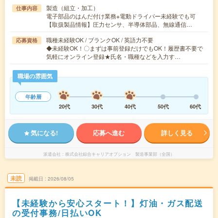
製造（組立・加工）
仕事内容
電子部品のはんだ付け業務※電動ドライバー未経験でも可
【取扱製品情報】圧力センサ、半導体部品、無線通信…
職種未経験OK / ブランクOK / 英語力不要
応募資格
◆未経験OK！〇まずは事前登録だけでもOK！履歴書不要で
気軽にオンライン登録★氏名・職種などを入力す…
職場の雰囲気
年齢層
20代
30代
40代
50代
60代
気になる!
応募へ進む
詳しく見る
派遣会社
株式会社綜合キャリアオプション 製造事業部（全国）
未読
掲載日
2026/08/05
【未経験から安心スタート！】灯油・ガス配送
の受付事務/日払いOK