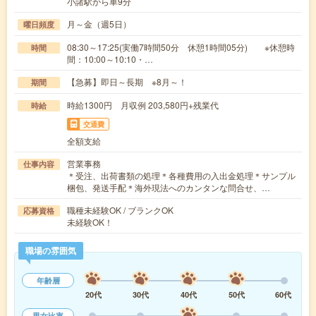
小諸駅から車9分
月～金（週5日）
曜日頻度
08:30～17:25(実働7時間50分 休憩1時間05分) ※休憩時
時間
間：10:00～10:10・…
【急募】即日～長期 ※8月～！
期間
時給1300円 月収例 203,580円+残業代
時給
交通費
全額支給
営業事務
仕事内容
＊受注、出荷書類の処理＊各種費用の入出金処理＊サンプル
梱包、発送手配＊海外現法へのカンタンな問合せ、…
職種未経験OK / ブランクOK
応募資格
未経験OK！
職場の雰囲気
年齢層
20代
30代
40代
50代
60代
男女比率