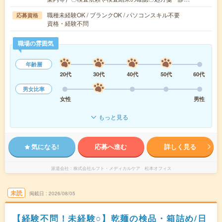
職種未経験OK / ブランクOK / パソコンスキル不要
応募資格
資格・経験不問
職場の雰囲気
年齢層
20代
30代
40代
50代
60代
男女比率
女性
男性
もっと見る
気になる!
応募へ進む
詳しく見る
派遣会社
株式会社ルフト・メディカルケア 松本オフィス
未読
掲載日
2026/08/05
【経験不問！未経験○】乾麺の検品・箱詰め/日