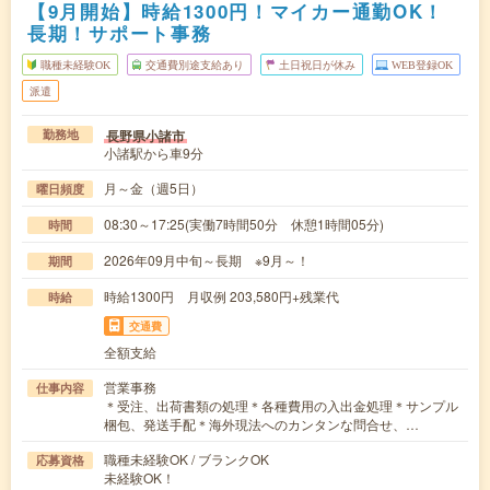
【9月開始】時給1300円！マイカー通勤OK！
長期！サポート事務
職種未経験OK
交通費別途支給あり
土日祝日が休み
WEB登録OK
派遣
長野県小諸市
勤務地
小諸駅から車9分
月～金（週5日）
曜日頻度
08:30～17:25(実働7時間50分 休憩1時間05分)
時間
2026年09月中旬～長期 ※9月～！
期間
時給1300円 月収例 203,580円+残業代
時給
交通費
全額支給
営業事務
仕事内容
＊受注、出荷書類の処理＊各種費用の入出金処理＊サンプル
梱包、発送手配＊海外現法へのカンタンな問合せ、…
職種未経験OK / ブランクOK
応募資格
未経験OK！