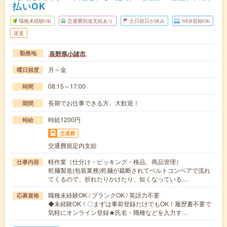
払いOK
職種未経験OK
交通費別途支給あり
土日祝日が休み
WEB登録OK
派遣
長野県小諸市
勤務地
月～金
曜日頻度
08:15～17:00
時間
長期でお仕事できる方、大歓迎！
期間
時給1200円
時給
交通費
交通費規定内支給
軽作業（仕分け・ピッキング・検品、商品管理）
仕事内容
乾麺製造(包装業務)乾麺が裁断されてベルトコンベアで流れ
てくるので、折れたりかけたり、短くなっている…
職種未経験OK / ブランクOK / 英語力不要
応募資格
◆未経験OK！〇まずは事前登録だけでもOK！履歴書不要で
気軽にオンライン登録★氏名・職種などを入力す…