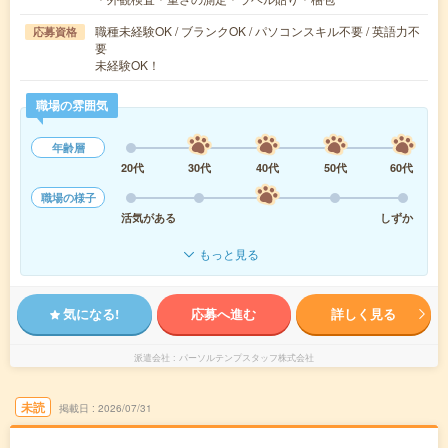
職種未経験OK / ブランクOK / パソコンスキル不要 / 英語力不
応募資格
要
未経験OK！
職場の雰囲気
年齢層
20代
30代
40代
50代
60代
職場の様子
活気がある
しずか
もっと見る
気になる!
応募へ進む
詳しく見る
派遣会社
パーソルテンプスタッフ株式会社
未読
掲載日
2026/07/31