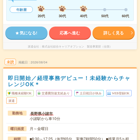
年齢層
20代
30代
40代
50代
60代
気になる!
応募へ進む
詳しく見る
派遣会社
株式会社綜合キャリアオプション 製造事業部（全国）
未読
掲載日
2026/08/04
即日開始／経理事務デビュー！未経験からチャ
レンジOK＊
職種未経験OK
交通費別途支給あり
土日祝日が休み
WEB登録OK
派遣
長野県小諸市
勤務地
小諸駅から車10分
月～金曜日
曜日頻度
■8:30～17:25（休憩65分 実働7時間50分） ■残業月5ｈ程
時間