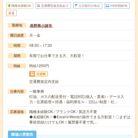
職種未経験OK
交通費別途支給あり
土日祝日が休み
WEB登録OK
派遣
長野県小諸市
勤務地
月～金
曜日頻度
08:30～17:30
時間
長期でお仕事できる方、大歓迎！
期間
時給1250円
時給
交通費
交通費規定内支給
一般事務
仕事内容
灯油、ガスの配送受付・電話対応(個人・業者)・データ入
力・伝票処理≪待遇・福利厚生≫・日払い制度・社…
職種未経験OK / ブランクOK / 英語力不要
応募資格
◆未経験OK！◆ExcelやWordの操作できる方歓迎！〇まずは
事前登録だけでもOK！履歴書不要で気…
職場の雰囲気