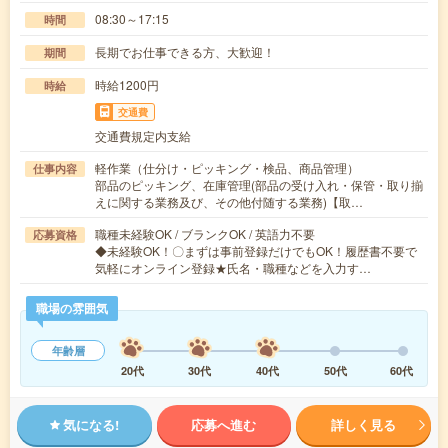
08:30～17:15
時間
長期でお仕事できる方、大歓迎！
期間
時給1200円
時給
交通費
交通費規定内支給
軽作業（仕分け・ピッキング・検品、商品管理）
仕事内容
部品のピッキング、在庫管理(部品の受け入れ・保管・取り揃
えに関する業務及び、その他付随する業務)【取…
職種未経験OK / ブランクOK / 英語力不要
応募資格
◆未経験OK！〇まずは事前登録だけでもOK！履歴書不要で
気軽にオンライン登録★氏名・職種などを入力す…
職場の雰囲気
年齢層
20代
30代
40代
50代
60代
気になる!
応募へ進む
詳しく見る