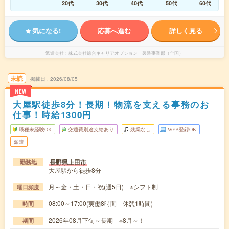
20代
30代
40代
50代
60代
気になる!
応募へ進む
詳しく見る
派遣会社
株式会社綜合キャリアオプション 製造事業部（全国）
未読
掲載日
2026/08/05
NEW
大屋駅徒歩8分！長期！物流を支える事務のお
仕事！時給1300円
職種未経験OK
交通費別途支給あり
残業なし
WEB登録OK
派遣
長野県上田市
勤務地
大屋駅から徒歩8分
月～金・土・日・祝(週5日) ※シフト制
曜日頻度
08:00～17:00(実働8時間 休憩1時間)
時間
2026年08月下旬～長期 ※8月～！
期間