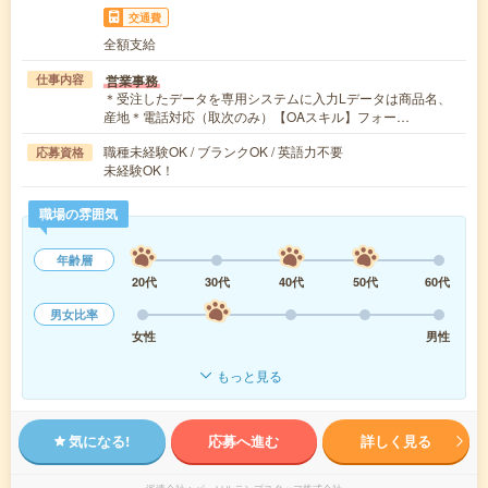
交通費
全額支給
営業事務
仕事内容
＊受注したデータを専用システムに入力Lデータは商品名、
産地＊電話対応（取次のみ）【OAスキル】フォー…
職種未経験OK / ブランクOK / 英語力不要
応募資格
未経験OK！
職場の雰囲気
年齢層
20代
30代
40代
50代
60代
男女比率
女性
男性
もっと見る
気になる!
応募へ進む
詳しく見る