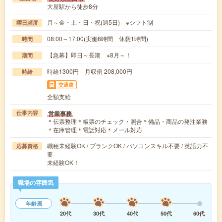
大屋駅から徒歩8分
月～金・土・日・祝(週5日) ※シフト制
曜日頻度
08:00～17:00(実働8時間 休憩1時間)
時間
【急募】即日～長期 ※8月～！
期間
時給1300円 月収例 208,000円
時給
交通費
全額支給
営業事務
仕事内容
＊伝票整理＊帳票のチェック・照合＊備品・商品の発注業務
＊在庫管理＊電話対応＊メール対応
職種未経験OK / ブランクOK / パソコンスキル不要 / 英語力不
応募資格
要
未経験OK！
職場の雰囲気
年齢層
20代
30代
40代
50代
60代