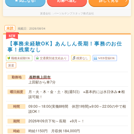
気になる!
応募へ進む
詳しく見る
派遣会社
パーソルテンプスタッフ株式会社
未読
掲載日
2026/08/04
NEW
【事務未経験OK】あんしん長期！事務のお仕
事！残業なし
職種未経験OK
交通費別途支給あり
残業なし
WEB登録OK
派遣
長野県上田市
勤務地
上田駅から車7分
月・火・木・金・土・祝(週5日) ※基本的には水日休み★相
曜日頻度
談可能！
09:00～18:00(実働8時間 休憩1時間)※9:00～22:00の中で相
時間
談OK！
2026年09月下旬～長期 ※9月～！
期間
時給1150円 月収例 184,000円
時給