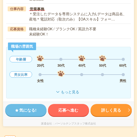
営業事務
仕事内容
＊受注したデータを専用システムに入力Lデータは商品名、
産地＊電話対応（取次のみ）【OAスキル】フォー…
職種未経験OK / ブランクOK / 英語力不要
応募資格
未経験OK！
職場の雰囲気
年齢層
20代
30代
40代
50代
60代
男女比率
女性
男性
もっと見る
気になる!
応募へ進む
詳しく見る
派遣会社
パーソルテンプスタッフ株式会社