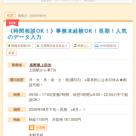
派遣会社
パーソルテンプスタッフ株式会社
未読
掲載日
2026/08/04
NEW
《時間相談OK！》事務未経験OK！長期！人気
のデータ入力
職種未経験OK
交通費別途支給あり
残業なし
WEB登録OK
派遣
長野県上田市
勤務地
上田駅から車7分
月・火・木・金・土・祝(週5日) ※基本的には水日休み★相
曜日頻度
談可能！
09:00～17:00(実働7時間 休憩1時間)※9:00～22:00の中で相
時間
談OK！
2026年08月下旬～長期 ※8月～！
期間
時給1150円 月収例 161,000円
時給
交通費
全額支給