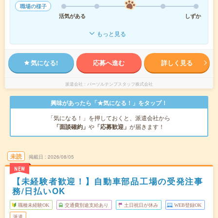
職場の様子
活気がある
しずか
もっと見る
気になる!
応募へ進む
詳しく見る
派遣会社
パーソルテンプスタッフ株式会社
興味があったら「★気になる！」をタップ！
「気になる！」を押しておくと、派遣会社から
「面談確約」
や
「応募歓迎」
が届きます！
未読
掲載日
2026/08/05
NEW
【未経験者歓迎！】自動車部品工場の受発注事
務/日払いOK
職種未経験OK
交通費別途支給あり
土日祝日が休み
WEB登録OK
派遣