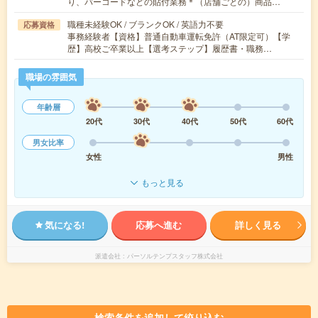
り、バーコードなどの貼付業務＊（店舗ごとの）商品…
職種未経験OK / ブランクOK / 英語力不要
応募資格
事務経験者【資格】普通自動車運転免許（AT限定可）【学
歴】高校ご卒業以上【選考ステップ】履歴書・職務…
職場の雰囲気
年齢層
20代
30代
40代
50代
60代
男女比率
女性
男性
もっと見る
気になる!
応募へ進む
詳しく見る
派遣会社
パーソルテンプスタッフ株式会社
検索条件を追加して絞り込む