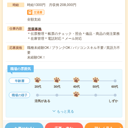
時給1300円 月収例 208,000円
時給
交通費
全額支給
営業事務
仕事内容
＊伝票整理＊帳票のチェック・照合＊備品・商品の発注業務
＊在庫管理＊電話対応＊メール対応
職種未経験OK / ブランクOK / パソコンスキル不要 / 英語力不
応募資格
要
未経験OK！
職場の雰囲気
年齢層
20代
30代
40代
50代
60代
職場の様子
活気がある
しずか
もっと見る