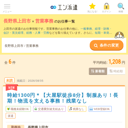
メニュー
気になる!
ログイン
検索
長野県上田市
×
営業事務
のお仕事一覧
上田市の派遣のお仕事情報です。営業事務のお仕事の他に、
一般事務
、
経理・財務・
会計・英文経理
、
総務・人事・労務
などを取り揃えています。さらに、
短期
・
単発
な
どの期間や、
職種未経験OK
などのこだわり条件で絞り込んでいただけます。職種辞
典：
営業事務のお仕事とは？とは？
条件の変更
長野県上田市 / 営業事務
6
1,208
全
件
平均時給:
円
時給順
新着順
未読
掲載日
2026/08/05
NEW
時給1300円＊【大屋駅徒歩8分】制服あり！長
期！物流を支える事務！残業なし
職種未経験OK
交通費別途支給あり
残業なし
WEB登録OK
派遣
長野県上田市
勤務地