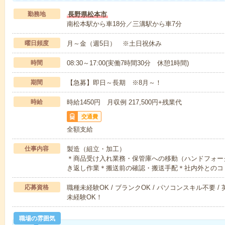
勤務地
長野県松本市
南松本駅から車18分／三溝駅から車7分
曜日頻度
月～金（週5日） ※土日祝休み
時間
08:30～17:00(実働7時間30分 休憩1時間)
期間
【急募】即日～長期 ※8月～！
時給
時給1450円 月収例 217,500円+残業代
交通費
全額支給
仕事内容
製造（組立・加工）
＊商品受け入れ業務・保管庫への移動（ハンドフォー
き返し作業＊搬送前の確認・搬送手配＊社内外とのコ
応募資格
職種未経験OK / ブランクOK / パソコンスキル不要 /
未経験OK！
職場の雰囲気