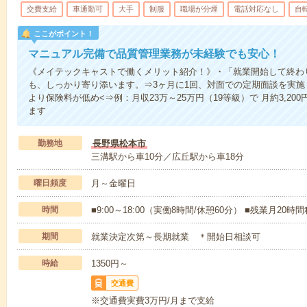
交費支給
車通勤可
大手
制服
職場が分煙
電話対応なし
自
ここがポイント！
マニュアル完備で品質管理業務が未経験でも安心！
《メイテックキャストで働くメリット紹介！》・「就業開始して終わ
も、しっかり寄り添います。⇒3ヶ月に1回、対面での定期面談を実
より保険料が低め<⇒例：月収23万～25万円（19等級）で 月約3,2
ます
勤務地
長野県松本市
三溝駅から車10分／広丘駅から車18分
曜日頻度
月～金曜日
時間
■9:00～18:00（実働8時間/休憩60分） ■残業月20時
期間
就業決定次第～長期就業 ＊開始日相談可
時給
1350円～
交通費
※交通費実費3万円/月まで支給