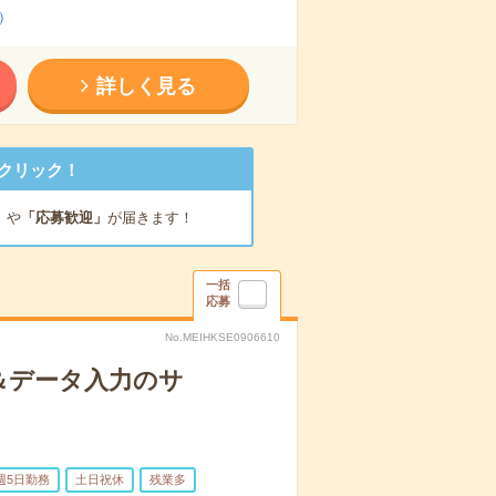
）
詳しく見る
クリック！
」
や
「応募歓迎」
が届きます！
一括
応募
No.MEIHKSE0906610
＆データ入力のサ
週5日勤務
土日祝休
残業多