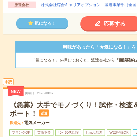
株式会社綜合キャリアオプション 製造事業部（全国
派遣会社
応募する
気になる！
興味があったら「★気になる！」を
「気になる！」を押しておくと、派遣会社から
「面談確約
未読
NEW
掲載日
2026/08/07
《急募》大手でモノづくり！試作・検査
ポート！
派遣
電気メーカー
派遣先
ブランクOK
英語不要
40～50代活躍
しゅふ歓迎
WEB登録OK