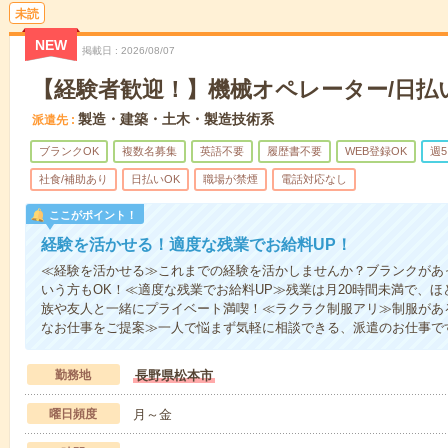
未読
NEW
掲載日
2026/08/07
【経験者歓迎！】機械オペレーター/日払
製造・建築・土木・製造技術系
派遣先
ブランクOK
複数名募集
英語不要
履歴書不要
WEB登録OK
週
社食/補助あり
日払いOK
職場が禁煙
電話対応なし
ここがポイント！
経験を活かせる！適度な残業でお給料UP！
≪経験を活かせる≫これまでの経験を活かしませんか？ブランクがあ
いう方もOK！≪適度な残業でお給料UP≫残業は月20時間未満で、
族や友人と一緒にプライベート満喫！≪ラクラク制服アリ≫制服があ
なお仕事をご提案≫一人で悩まず気軽に相談できる、派遣のお仕事で
勤務地
長野県松本市
曜日頻度
月～金