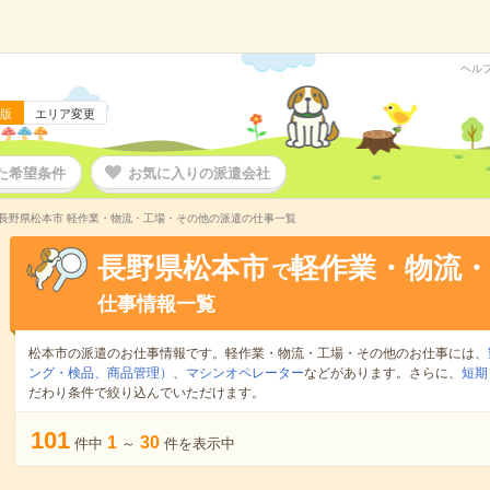
ヘル
版
エリア変更
た希望条件
お気に入りの派遣会社
長野県松本市 軽作業・物流・工場・その他の派遣の仕事一覧
長野県松本市
軽作業・物流
で
仕事情報一覧
松本市の派遣のお仕事情報です。軽作業・物流・工場・その他のお仕事には、
ング・検品、商品管理）
、
マシンオペレーター
などがあります。さらに、
短期
だわり条件で絞り込んでいただけます。
101
1
30
件中
～
件を表示中