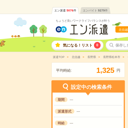
エン派遣
5076
件
エンバイト
9279
件
ちょうど良いワークライフバランスが叶う
北信越
気になる！リスト
0
保存し
派遣TOP
北信越
長野県
長野県松本市
,
1
3
2
5
平均時給:
円
設定中の検索条件
期間
---
派遣形式
---
時給
---