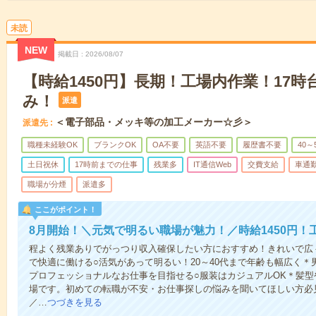
未読
NEW
掲載日
2026/08/07
【時給1450円】長期！工場内作業！17
み！
派遣
＜電子部品・メッキ等の加工メーカー☆彡＞
派遣先
職種未経験OK
ブランクOK
OA不要
英語不要
履歴書不要
40～
土日祝休
17時前までの仕事
残業多
IT通信Web
交費支給
車通
職場が分煙
派遣多
ここがポイント！
8月開始！＼元気で明るい職場が魅力！／時給1450円！
程よく残業ありでがっつり収入確保したい方におすすめ！きれいで広
で快適に働ける○活気があって明るい！20～40代まで年齢も幅広く
プロフェッショナルなお仕事を目指せる○服装はカジュアルOK＊髪
場です。初めての転職が不安・お仕事探しの悩みを聞いてほしい方必
／…
つづきを見る