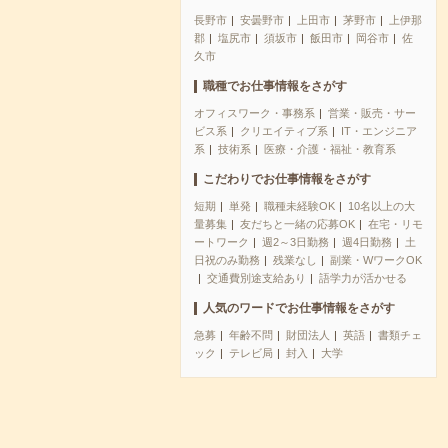
長野市
安曇野市
上田市
茅野市
上伊那
郡
塩尻市
須坂市
飯田市
岡谷市
佐
久市
職種でお仕事情報をさがす
オフィスワーク・事務系
営業・販売・サー
ビス系
クリエイティブ系
IT・エンジニア
系
技術系
医療・介護・福祉・教育系
こだわりでお仕事情報をさがす
短期
単発
職種未経験OK
10名以上の大
量募集
友だちと一緒の応募OK
在宅・リモ
ートワーク
週2～3日勤務
週4日勤務
土
日祝のみ勤務
残業なし
副業・WワークOK
交通費別途支給あり
語学力が活かせる
人気のワードでお仕事情報をさがす
急募
年齢不問
財団法人
英語
書類チェ
ック
テレビ局
封入
大学