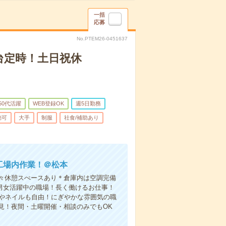
一括
応募
No.PTEM26-0451637
時台定時！土日祝休
50代活躍
WEB登録OK
週5日勤務
勤可
大手
制服
社食/補助あり
工場内作業！＠松本
々休憩スぺースあり＊倉庫内は空調完備
＊男女活躍中の職場！長く働けるお仕事！
型やネイルも自由！にぎやかな雰囲気の職
見！夜間・土曜開催・相談のみでもOK