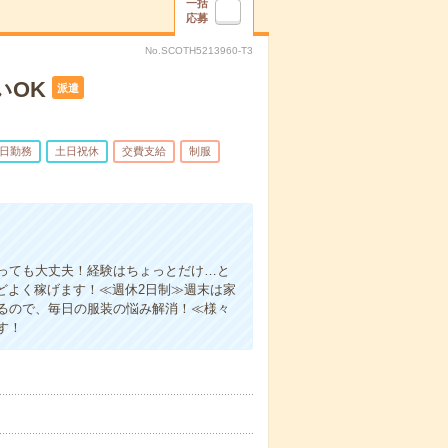
一括
応募
No.SCOTH5213960-T3
いOK
派遣
5日勤務
土日祝休
交費支給
制服
っても大丈夫！経験はちょっとだけ…と
ほどよく稼げます！≪週休2日制≫週末は家
るので、毎日の服装の悩み解消！≪様々
す！