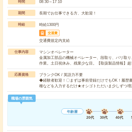
時間
08:30～17:10
期間
長期でお仕事できる方、大歓迎！
時給
時給1300円
交通費
交通費規定内支給
仕事内容
マシンオペレーター
金属加工部品の機械オペレーター、段取り、バリ取り
作業。土日祝休み、残業少な目。【取扱製品情報】超
応募資格
ブランクOK / 英語力不要
◆経験者歓迎！〇まずは事前登録だけでもOK！履歴
種などを入力するだけ★オシゴトただいま少しずつ増
職場の雰囲気
年齢層
20代
30代
40代