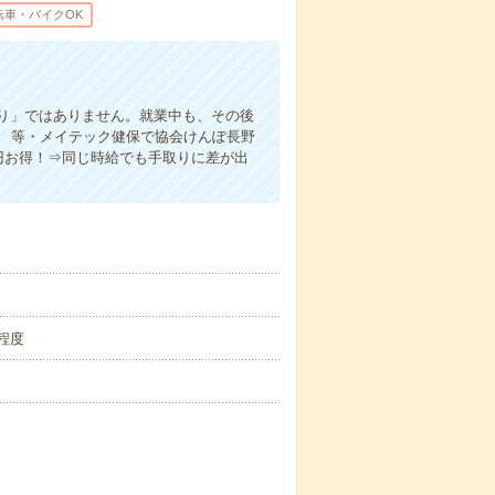
転車・バイクOK
り」ではありません。就業中も、その後
施 等・メイテック健保で協会けんぽ長野
00円お得！⇒同じ時給でも手取りに差が出
間程度