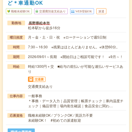
ど＊車通勤OK
職種未経験OK
交通費別途支給あり
WEB登録OK
派遣
長野県松本市
勤務地
松本駅から徒歩16分
月～金・土・日・祝 ※ローテーションで週5日制
曜日頻度
7:30～16:30 ※残業はほとんどありません。※休憩60分。
時間
2026/09/01～長期 ※開始日はご相談可能です！ ※9月～！
期間
時給1300円＋交 ■給与の前払いが可能な速払いサービスあ
時給
り
交通費
交通費支給あり
一般事務
仕事内容
＊事務・データ入力｜品質管理｜帳票チェック｜庫内温度チ
ェック｜備品管理｜場内衛生確認｜食品安全に関わ…
職種未経験OK / ブランクOK / 英語力不要
応募資格
未経験OK！ #初めての派遣歓迎