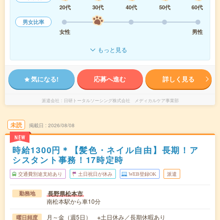
20代
30代
40代
50代
60代
男女比率
女性
男性
もっと見る
気になる!
応募へ進む
詳しく見る
派遣会社
日研トータルソーシング株式会社 メディカルケア事業部
未読
掲載日
2026/08/08
NEW
時給1300円＊【髪色・ネイル自由】長期！ア
シスタント事務！17時定時
交通費別途支給あり
土日祝日が休み
WEB登録OK
派遣
長野県松本市
勤務地
南松本駅から車10分
月～金（週5日） ※土日休み／長期休暇あり
曜日頻度