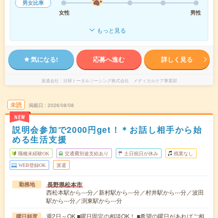
男女比率
女性
男性
もっと見る
気になる!
応募へ進む
詳しく見る
派遣会社
日研トータルソーシング株式会社 メディカルケア事業部
未読
掲載日
2026/08/08
NEW
説明会参加で2000円get！＊お話し相手から始
める生活支援
職種未経験OK
交通費別途支給あり
土日祝日が休み
残業なし
WEB登録OK
派遣
長野県松本市
勤務地
西松本駅から---分／新村駅から---分／村井駅から---分／波田
駅から---分／渕東駅から---分
週2日～OK ■曜日固定の相談OK！ ■希望の曜日があればご相
曜日頻度