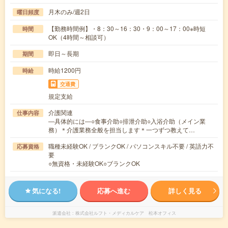
月木のみ/週2日
曜日頻度
【勤務時間例】・8：30～16：30・9：00～17：00※時短
時間
OK（4時間～相談可）
即日～長期
期間
時給1200円
時給
交通費
規定支給
介護関連
仕事内容
―具体的には―○食事介助○排泄介助○入浴介助（メイン業
務）＊介護業務全般を担当します＊一つずつ教えて…
職種未経験OK / ブランクOK / パソコンスキル不要 / 英語力不
応募資格
要
○無資格・未経験OK○ブランクOK
気になる!
応募へ進む
詳しく見る
派遣会社
株式会社ルフト・メディカルケア 松本オフィス