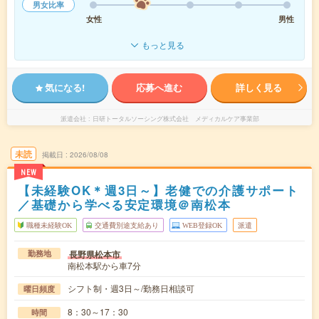
男女比率
女性
男性
もっと見る
気になる!
応募へ進む
詳しく見る
派遣会社
日研トータルソーシング株式会社 メディカルケア事業部
未読
掲載日
2026/08/08
NEW
【未経験OK＊週3日～】老健での介護サポート
／基礎から学べる安定環境＠南松本
職種未経験OK
交通費別途支給あり
WEB登録OK
派遣
長野県松本市
勤務地
南松本駅から車7分
シフト制・週3日～/勤務日相談可
曜日頻度
8：30～17：30
時間