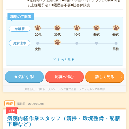
以上採用予定！■履歴書不要■社会保険完…
職場の雰囲気
年齢層
20代
30代
40代
50代
60代
男女比率
女性
男性
もっと見る
気になる!
応募へ進む
詳しく見る
派遣会社
日研トータルソーシング株式会社 メディカルケア事業部
未読
掲載日
2026/08/08
NEW
病院内軽作業スタッフ（清掃・環境整備・配膳
下膳など）