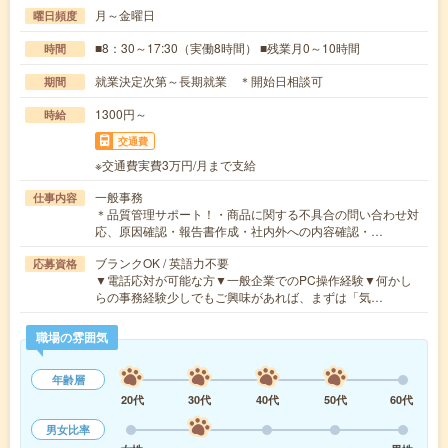
月～金曜日
曜日頻度
■8：30～17:30（実働8時間） ■残業月0～10時間
時間
就業決定次第～長期就業 ＊開始日相談可
期間
1300円～
時給
交通費
※交通費実費3万円/月まで支給
一般事務
仕事内容
＊品質管理サポート！・商品に関する不具合の問い合わせ対
応、原因確認・報告書作成・社内外への内容確認・…
ブランクOK / 英語力不要
応募資格
▼電話応対が可能な方▼一般企業でのPC操作経験▼何かし
らの事務経験少しでもご興味があれば、まずは「気…
職場の雰囲気
年齢層
20代
30代
40代
50代
60代
男女比率