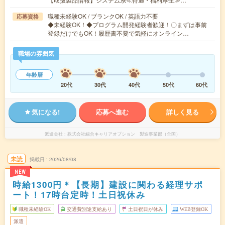
職種未経験OK / ブランクOK / 英語力不要
応募資格
◆未経験OK！◆プログラム開発経験者歓迎！〇まずは事前
登録だけでもOK！履歴書不要で気軽にオンライン…
職場の雰囲気
年齢層
20代
30代
40代
50代
60代
気になる!
応募へ進む
詳しく見る
派遣会社
株式会社綜合キャリアオプション 製造事業部（全国）
未読
掲載日
2026/08/08
NEW
時給1300円＊【長期】建設に関わる経理サポ
ート！17時台定時！土日祝休み
職種未経験OK
交通費別途支給あり
土日祝日が休み
WEB登録OK
派遣