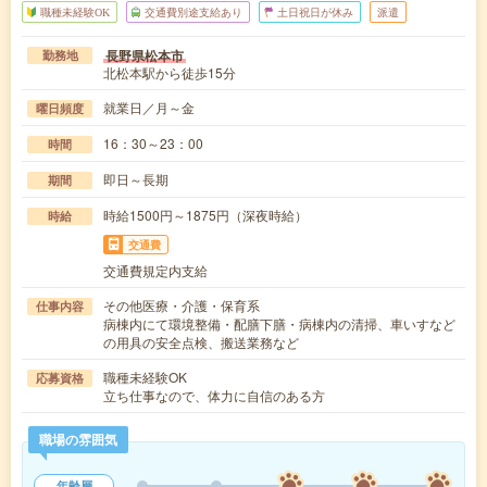
職種未経験OK
交通費別途支給あり
土日祝日が休み
派遣
長野県松本市
勤務地
北松本駅から徒歩15分
就業日／月～金
曜日頻度
16：30～23：00
時間
即日～長期
期間
時給1500円～1875円（深夜時給）
時給
交通費
交通費規定内支給
その他医療・介護・保育系
仕事内容
病棟内にて環境整備・配膳下膳・病棟内の清掃、車いすなど
の用具の安全点検、搬送業務など
職種未経験OK
応募資格
立ち仕事なので、体力に自信のある方
職場の雰囲気
年齢層