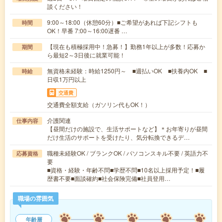
談ください！
9:00～18:00（休憩60分）■ご希望があれば下記シフトも
時間
OK！早番 7:00～16:00遅番 …
【現在も積極採用中！急募！】勤務1年以上が多数！応募か
期間
ら最短2～3日後に就業可能！
無資格未経験：時給1250円～ ■週払いOK ■扶養内OK ■
時給
日収1万円以上
交通費
交通費全額支給（ガソリン代もOK！）
介護関連
仕事内容
【昼間だけの施設で、生活サポートなど】＊お年寄りが昼間
だけ生活のサポートを受けたり、気分転換できるデ…
職種未経験OK / ブランクOK / パソコンスキル不要 / 英語力不
応募資格
要
■資格・経験・年齢不問■学歴不問■10名以上採用予定！■履
歴書不要■面談確約■社会保険完備■社員登用…
職場の雰囲気
年齢層