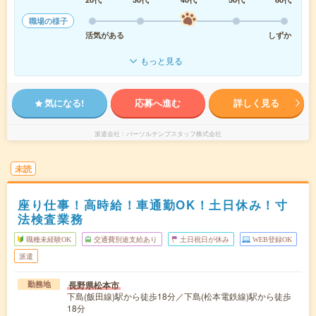
職場の様子
活気がある
しずか
もっと見る
気になる!
応募へ進む
詳しく見る
派遣会社
パーソルテンプスタッフ株式会社
未読
座り仕事！高時給！車通勤OK！土日休み！寸
法検査業務
職種未経験OK
交通費別途支給あり
土日祝日が休み
WEB登録OK
派遣
長野県松本市
勤務地
下島(飯田線)駅から徒歩18分／下島(松本電鉄線)駅から徒歩
18分