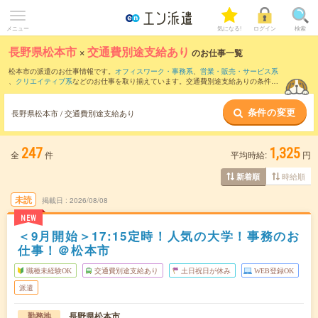
メニュー
気になる!
ログイン
検索
長野県松本市
×
交通費別途支給あり
のお仕事一覧
松本市の派遣のお仕事情報です。
オフィスワーク・事務系
、
営業・販売・サービス系
、
クリエイティブ系
などのお仕事を取り揃えています。交通費別途支給ありの条件の
他に、
職種未経験OK
、
残業なし
、
友だちと一緒の応募OK
などのこだわり条件も取り
揃えています。
条件の変更
長野県松本市 / 交通費別途支給あり
247
1,325
全
件
平均時給:
円
時給順
新着順
未読
掲載日
2026/08/08
NEW
＜9月開始＞17:15定時！人気の大学！事務のお
仕事！＠松本市
職種未経験OK
交通費別途支給あり
土日祝日が休み
WEB登録OK
派遣
長野県松本市
勤務地