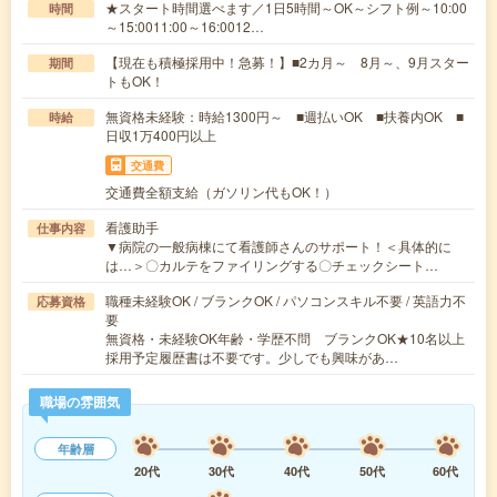
★スタート時間選べます／1日5時間～OK～シフト例～10:00
時間
～15:0011:00～16:0012…
【現在も積極採用中！急募！】■2カ月～ 8月～、9月スター
期間
トもOK！
無資格未経験：時給1300円～ ■週払いOK ■扶養内OK ■
時給
日収1万400円以上
交通費
交通費全額支給（ガソリン代もOK！）
看護助手
仕事内容
▼病院の一般病棟にて看護師さんのサポート！＜具体的に
は…＞〇カルテをファイリングする〇チェックシート…
職種未経験OK / ブランクOK / パソコンスキル不要 / 英語力不
応募資格
要
無資格・未経験OK年齢・学歴不問 ブランクOK★10名以上
採用予定履歴書は不要です。少しでも興味があ…
職場の雰囲気
年齢層
20代
30代
40代
50代
60代