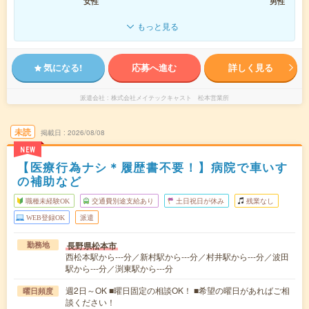
女性
男性
もっと見る
気になる!
応募へ進む
詳しく見る
派遣会社
株式会社メイテックキャスト 松本営業所
未読
掲載日
2026/08/08
NEW
【医療行為ナシ＊履歴書不要！】病院で車いす
の補助など
職種未経験OK
交通費別途支給あり
土日祝日が休み
残業なし
WEB登録OK
派遣
長野県松本市
勤務地
西松本駅から---分／新村駅から---分／村井駅から---分／波田
駅から---分／渕東駅から---分
週2日～OK ■曜日固定の相談OK！ ■希望の曜日があればご相
曜日頻度
談ください！