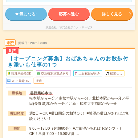
気になる!
応募へ進む
詳しく見る
派遣会社
株式会社テクノ・サービス
未読
掲載日
2026/08/08
NEW
【オープニング募集】おばあちゃんのお散歩付
き添いも仕事の1つ
職種未経験OK
交通費別途支給あり
土日祝日が休み
残業なし
WEB登録OK
派遣
長野県松本市
勤務地
松本駅から---分／南松本駅から---分／北松本駅から---分／平
田(長野県)駅から---分／北新・松本大学前駅から---分
週2日～OK ■曜日固定の相談OK！ ■希望の曜日があればご相
曜日頻度
談ください！
9:00～18:00（休憩60分）■ご希望があれば下記シフトも
時間
OK！早番 7:00～16:00遅番 …