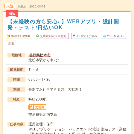
未読
掲載日
2026/08/08
NEW
【未経験の方も安心○】WEBアプリ・設計開
発・テスト/日払いOK
職種未経験OK
交通費別途支給あり
土日祝日が休み
WEB登録OK
派遣
長野県松本市
勤務地
北松本駅から車2分
月～金
曜日頻度
09:00～17:30
時間
長期でお仕事できる方、大歓迎！
期間
時給2000円
時給
交通費
交通費規定内支給
運用管理・保守
仕事内容
WEBアプリケーション、バックエンドの設計製造テスト業務
【取扱製品情報】システム系≪待遇・福利厚生≫…