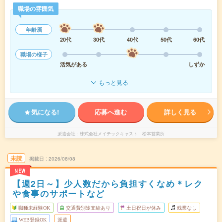
職場の雰囲気
年齢層
20代
30代
40代
50代
60代
職場の様子
活気がある
しずか
もっと見る
気になる!
応募へ進む
詳しく見る
派遣会社
株式会社メイテックキャスト 松本営業所
未読
掲載日
2026/08/08
NEW
【週2日～】少人数だから負担すくなめ＊レク
や食事のサポートなど
職種未経験OK
交通費別途支給あり
土日祝日が休み
残業なし
WEB登録OK
派遣