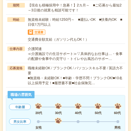
【現在も積極採用中！急募！】2カ月～ ■ご応募から最短2
期間
～3日後の就業も相談可能です！
無資格未経験：時給1250円～ ■週払いOK ■扶養内OK ■
時給
日収1万円以上
交通費
交通費全額支給（ガソリン代もOK！）
介護関連
仕事内容
≪介護施設での生活サポート≫▽具体的なお仕事は…・食事
の配膳や食事中の見守り・トイレやお風呂のサポー…
職種未経験OK / ブランクOK / パソコンスキル不要 / 英語力不
応募資格
要
■無資格・未経験OK！■年齢・学歴不問！ブランクOK!■10名
以上採用予定！■履歴書不要■社会保険完…
職場の雰囲気
年齢層
20代
30代
40代
50代
60代
男女比率
女性
男性