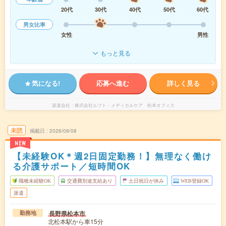
20代
30代
40代
50代
60代
男女比率
女性
男性
もっと見る
気になる!
応募へ進む
詳しく見る
派遣会社
株式会社ルフト・メディカルケア 松本オフィス
未読
掲載日
2026/08/08
NEW
【未経験OK＊週2日固定勤務！】無理なく働け
る介護サポート／短時間OK
職種未経験OK
交通費別途支給あり
土日祝日が休み
WEB登録OK
派遣
長野県松本市
勤務地
北松本駅から車15分