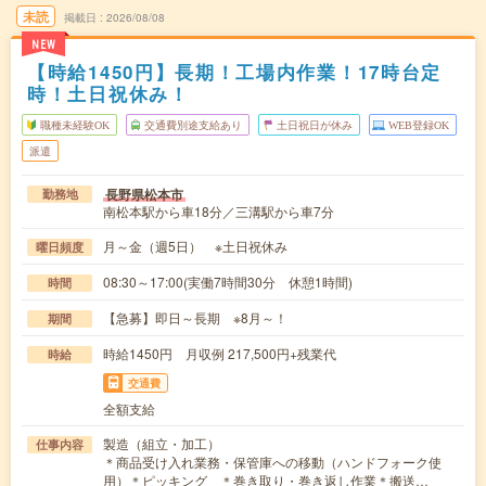
未読
掲載日
2026/08/08
NEW
【時給1450円】長期！工場内作業！17時台定
時！土日祝休み！
職種未経験OK
交通費別途支給あり
土日祝日が休み
WEB登録OK
派遣
長野県松本市
勤務地
南松本駅から車18分／三溝駅から車7分
月～金（週5日） ※土日祝休み
曜日頻度
08:30～17:00(実働7時間30分 休憩1時間)
時間
【急募】即日～長期 ※8月～！
期間
時給1450円 月収例 217,500円+残業代
時給
交通費
全額支給
製造（組立・加工）
仕事内容
＊商品受け入れ業務・保管庫への移動（ハンドフォーク使
用）＊ピッキング ＊巻き取り・巻き返し作業＊搬送…