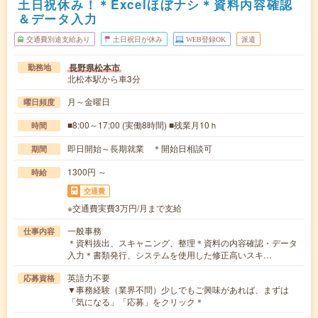
土日祝休み！＊Excelほぼナシ＊資料内容確認
＆データ入力
交通費別途支給あり
土日祝日が休み
WEB登録OK
派遣
長野県松本市
勤務地
北松本駅から車3分
月～金曜日
曜日頻度
■8:00～17:00 (実働8時間) ■残業月10ｈ
時間
即日開始～長期就業 ＊開始日相談可
期間
1300円 ～
時給
交通費
※交通費実費3万円/月まで支給
一般事務
仕事内容
＊資料抜出、スキャニング、整理＊資料の内容確認・データ
入力＊書類発行、システムを使用した修正高いスキ…
英語力不要
応募資格
▼事務経験（業界不問）少しでもご興味があれば、まずは
「気になる」「応募」をクリック＊