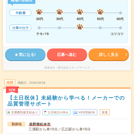
職場の雰囲気
年齢層
20代
30代
40代
50代
60代
仕事の仕方
テキパキ
コツコツ
気になる!
応募へ進む
詳しく見る
派遣会社
株式会社スタッフサービス
未読
掲載日
2026/08/08
NEW
【土日祝休】未経験から学べる！メーカーでの
品質管理サポート
交通費別途支給あり
土日祝日が休み
WEB登録OK
派遣
長野県松本市
勤務地
三溝駅から車10分／広丘駅から車16分