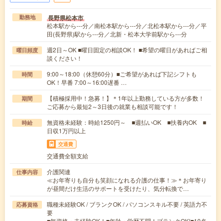
長野県松本市
勤務地
松本駅から---分／南松本駅から---分／北松本駅から---分／平
田(長野県)駅から---分／北新・松本大学前駅から---分
週2日～OK ■曜日固定の相談OK！ ■希望の曜日があればご相
曜日頻度
談ください！
9:00～18:00（休憩60分）■ご希望があれば下記シフトも
時間
OK！早番 7:00～16:00遅番 …
【積極採用中！急募！】＊1年以上勤務している方が多数！
期間
ご応募から最短2～3日後の就業も相談可能です！
無資格未経験：時給1250円～ ■週払いOK ■扶養内OK ■
時給
日収1万円以上
交通費
交通費全額支給
介護関連
仕事内容
≪お年寄りも自分も笑顔になれる介護の仕事！≫＊お年寄り
が昼間だけ生活のサポートを受けたり、気分転換で…
職種未経験OK / ブランクOK / パソコンスキル不要 / 英語力不
応募資格
要
■無資格・未経験OK！■年齢・学歴不問！ブランクOK!■10名