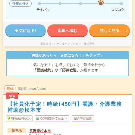
仕事の仕方
テキパキ
コツコツ
気になる!
応募へ進む
詳しく見る
派遣会社
パーソルテンプスタッフ株式会社
興味があったら「★気になる！」をタップ！
「気になる！」を押しておくと、派遣会社から
「面談確約」
や
「応募歓迎」
が届きます！
未読
掲載日
2026/08/08
NEW
【社員化予定！時給1450円】看護・介護業務
補助@松本市
職種未経験OK
交通費別途支給あり
紹介予定派遣
長野県松本市
勤務地