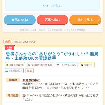
もっと見る
気になる!
応募へ進む
詳しく見る
派遣会社
日研トータルソーシング株式会社 メディカルケア事業部
未読
掲載日
2026/08/08
NEW
患者さんからの”ありがとう”がうれしい＊無資
格・未経験OKの看護助手
職種未経験OK
交通費別途支給あり
土日祝日が休み
残業なし
WEB登録OK
派遣
長野県松本市
勤務地
松本駅から---分／南松本駅から---分／北松本駅から---分／平
田(長野県)駅から---分／北新・松本大学前駅から---分
週4日～OK ※曜日固定の相談OK ※希望の曜日があればご相談
曜日頻度
ください