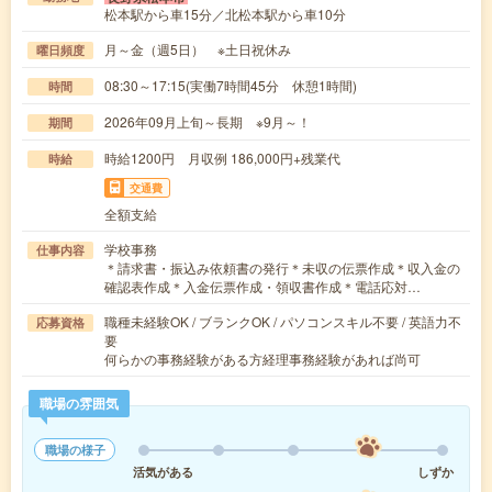
松本駅から車15分／北松本駅から車10分
月～金（週5日） ※土日祝休み
曜日頻度
08:30～17:15(実働7時間45分 休憩1時間)
時間
2026年09月上旬～長期 ※9月～！
期間
時給1200円 月収例 186,000円+残業代
時給
交通費
全額支給
学校事務
仕事内容
＊請求書・振込み依頼書の発行＊未収の伝票作成＊収入金の
確認表作成＊入金伝票作成・領収書作成＊電話応対…
職種未経験OK / ブランクOK / パソコンスキル不要 / 英語力不
応募資格
要
何らかの事務経験がある方経理事務経験があれば尚可
職場の雰囲気
職場の様子
活気がある
しずか