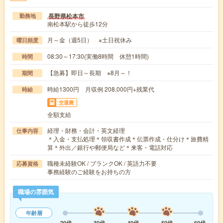
長野県松本市
勤務地
南松本駅から徒歩12分
月～金（週5日） ※土日祝休み
曜日頻度
08:30～17:30(実働8時間 休憩1時間)
時間
【急募】即日～長期 ※8月～！
期間
時給1300円 月収例 208,000円+残業代
時給
交通費
全額支給
経理・財務・会計・英文経理
仕事内容
＊入金・支払処理＊領収書作成＊伝票作成・仕分け＊旅費精
算＊外出／銀行や郵便局など＊来客・電話対応
職種未経験OK / ブランクOK / 英語力不要
応募資格
事務経験のご経験をお持ちの方
職場の雰囲気
年齢層
20代
30代
40代
50代
60代