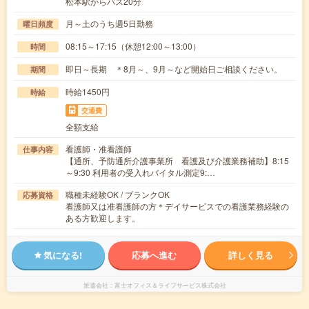
松本駅からバス20分
月～土のうち週5日勤務
曜日頻度
08:15～17:15（休憩12:00～13:00）
時間
即日～長期 ＊8月～、9月～など開始日ご相談ください。
期間
時給1450円
時給
交通費
全額支給
看護師・准看護師
仕事内容
【通所、予防通所介護事業所 看護及び介護業務補助】8:15
～9:30 利用者の受入れバイタル測定9:…
職種未経験OK / ブランクOK
応募資格
看護師又は准看護師の方＊デイサービスでの看護業務経験の
ある方歓迎します。
気になる!
応募へ進む
詳しく見る
派遣会社
富士オフィス＆ライフサービス株式会社