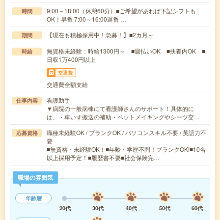
9:00～18:00（休憩60分）■ご希望があれば下記シフトも
時間
OK！早番 7:00～16:00遅番 …
【現在も積極採用中！急募！】■2カ月～
期間
無資格未経験：時給1300円～ ■週払いOK ■扶養内OK ■
時給
日収1万400円以上
交通費
交通費全額支給
看護助手
仕事内容
▼病院の一般病棟にて看護師さんのサポート！具体的に
は、・車いす搬送の補助・ベットメイキングやシーツ交…
職種未経験OK / ブランクOK / パソコンスキル不要 / 英語力不
応募資格
要
■無資格・未経験OK！■年齢・学歴不問！ブランクOK!■10名
以上採用予定！■履歴書不要■社会保険完…
職場の雰囲気
年齢層
20代
30代
40代
50代
60代