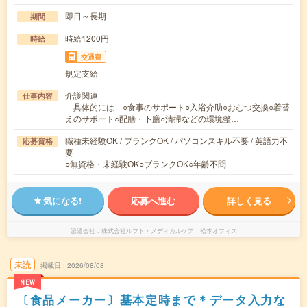
即日～長期
期間
時給1200円
時給
交通費
規定支給
介護関連
仕事内容
―具体的には―○食事のサポート○入浴介助○おむつ交換○着替
えのサポート○配膳・下膳○清掃などの環境整…
職種未経験OK / ブランクOK / パソコンスキル不要 / 英語力不
応募資格
要
○無資格・未経験OK○ブランクOK○年齢不問
気になる!
応募へ進む
詳しく見る
派遣会社
株式会社ルフト・メディカルケア 松本オフィス
未読
掲載日
2026/08/08
NEW
〔食品メーカー〕基本定時まで＊データ入力な