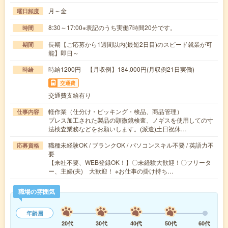
月～金
曜日頻度
8:30～17:00※表記のうち実働7時間20分です。
時間
長期【ご応募から1週間以内(最短2日目)のスピード就業が可
期間
能】即日～
時給1200円 【月収例】184,000円(月収例21日実働)
時給
交通費
交通費支給有り
軽作業（仕分け・ピッキング・検品、商品管理）
仕事内容
プレス加工された製品の顕微鏡検査、ノギスを使用しての寸
法検査業務などをお願いします。(派遣)土日祝休…
職種未経験OK / ブランクOK / パソコンスキル不要 / 英語力不
応募資格
要
【来社不要、WEB登録OK！】〇未経験大歓迎！〇フリータ
ー、主婦(夫) 大歓迎！ ※お仕事の掛け持ち…
職場の雰囲気
年齢層
20代
30代
40代
50代
60代