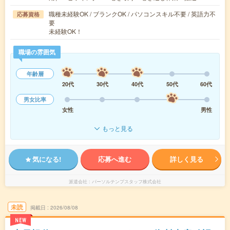
職種未経験OK / ブランクOK / パソコンスキル不要 / 英語力不
応募資格
要
未経験OK！
職場の雰囲気
年齢層
20代
30代
40代
50代
60代
男女比率
女性
男性
もっと見る
気になる!
応募へ進む
詳しく見る
派遣会社
パーソルテンプスタッフ株式会社
未読
掲載日
2026/08/08
NEW