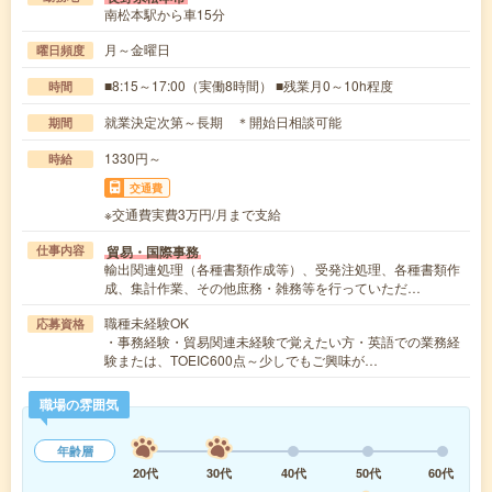
南松本駅から車15分
月～金曜日
曜日頻度
■8:15～17:00（実働8時間） ■残業月0～10h程度
時間
就業決定次第～長期 ＊開始日相談可能
期間
1330円～
時給
交通費
※交通費実費3万円/月まで支給
貿易・国際事務
仕事内容
輸出関連処理（各種書類作成等）、受発注処理、各種書類作
成、集計作業、その他庶務・雑務等を行っていただ…
職種未経験OK
応募資格
・事務経験・貿易関連未経験で覚えたい方・英語での業務経
験または、TOEIC600点～少しでもご興味が…
職場の雰囲気
年齢層
20代
30代
40代
50代
60代