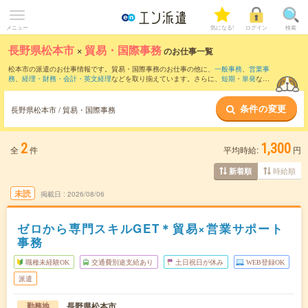
メニュー
気になる!
ログイン
検索
長野県松本市
×
貿易・国際事務
のお仕事一覧
松本市の派遣のお仕事情報です。貿易・国際事務のお仕事の他に、
一般事務
、
営業事
務
、
経理・財務・会計・英文経理
などを取り揃えています。さらに、
短期
・
単発
など
の期間や、
職種未経験OK
などのこだわり条件で絞り込んでいただけます。職種辞典：
貿易・国際事務のお仕事とは？とは？
条件の変更
長野県松本市 / 貿易・国際事務
2
1,300
全
件
平均時給:
円
時給順
新着順
未読
掲載日
2026/08/06
ゼロから専門スキルGET＊貿易×営業サポート
事務
職種未経験OK
交通費別途支給あり
土日祝日が休み
WEB登録OK
派遣
長野県松本市
勤務地