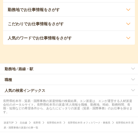
勤務地
でお仕事情報をさがす
こだわり
でお仕事情報をさがす
人気のワード
でお仕事情報をさがす
勤務地 / 路線・駅
職種
人気の検索インデックス
長野県松本市 - 貿易・国際事務の派遣情報の検索結果。エン派遣は、エンが運営する人材派遣
会社のポータルサイト。長野県松本市の派遣/求人情報を職種、勤務地、時給、勤務時間、長
期・短期などの希望条件から、あなたにピッタリの派遣（貿易・国際事務）のお仕事を探せま
す。
派遣TOP
北信越
長野県
長野県松本市
長野県松本市 オフィスワーク・事務系
長野県松本市 貿
易・国際事務の派遣の仕事一覧