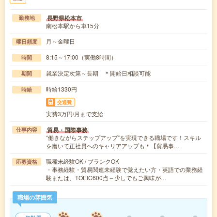
長野県松本市
勤務地
南松本駅から車15分
月～金曜日
曜日頻度
8:15～17:00（実働8時間）
時間
就業決定次第～長期 ＊開始日相談可能
期間
時給1330円
時給
交通費
実費3万円/月まで支給
貿易・国際事務
仕事内容
“働きながらステップアップ”を実現できる職場です！スキル
を磨いて正社員へのキャリアアップも＊【貿易事…
職種未経験OK / ブランクOK
応募資格
・事務経験・貿易関連未経験で覚えたい方・英語での業務経
験または、TOEIC600点～少しでもご興味が…
職場の雰囲気