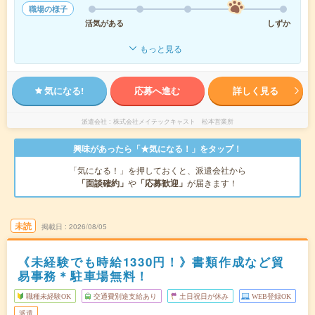
職場の様子
活気がある
しずか
もっと見る
気になる!
応募へ進む
詳しく見る
派遣会社
株式会社メイテックキャスト 松本営業所
興味があったら「★気になる！」をタップ！
「気になる！」を押しておくと、派遣会社から
「面談確約」
や
「応募歓迎」
が届きます！
未読
掲載日
2026/08/05
《未経験でも時給1330円！》書類作成など貿
易事務＊駐車場無料！
職種未経験OK
交通費別途支給あり
土日祝日が休み
WEB登録OK
派遣