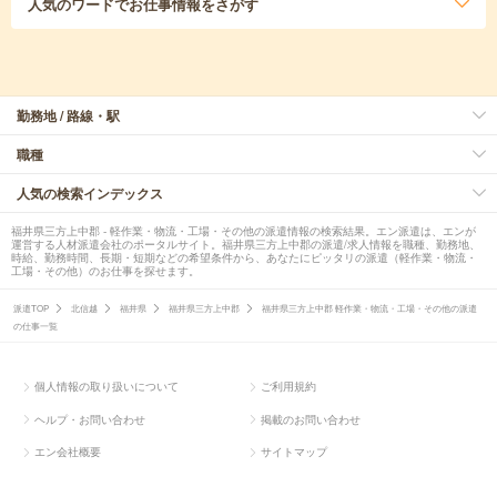
人気のワード
でお仕事情報をさがす
勤務地 / 路線・駅
職種
人気の検索インデックス
福井県三方上中郡 - 軽作業・物流・工場・その他の派遣情報の検索結果。エン派遣は、エンが
運営する人材派遣会社のポータルサイト。福井県三方上中郡の派遣/求人情報を職種、勤務地、
時給、勤務時間、長期・短期などの希望条件から、あなたにピッタリの派遣（軽作業・物流・
工場・その他）のお仕事を探せます。
派遣TOP
北信越
福井県
福井県三方上中郡
福井県三方上中郡 軽作業・物流・工場・その他の派遣
の仕事一覧
個人情報の取り扱いについて
ご利用規約
ヘルプ・お問い合わせ
掲載のお問い合わせ
エン会社概要
サイトマップ