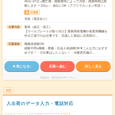
45分×21日 ※繁忙期・閑散期等によって月収・残業時間は変
動します ＊日払い・仮払いOK（アプリでカンタン申請！）
交通費
支給（規定あり）
製造（組立・加工）
仕事内容
【ラベルプレートの取り付け】業務用発電機や産業用機械を
作る工場でのお仕事です。完成した製品に出荷前の…
職種未経験OK
応募資格
経験不問※職種・業種・社会人未経験OK▼こんな方におすす
めです！・力仕事はしたくない！・冷暖房完備の…
気になる!
応募へ進む
詳しく見る
派遣会社
株式会社日本ケイテム
未読
入出荷のデータ入力・電話対応