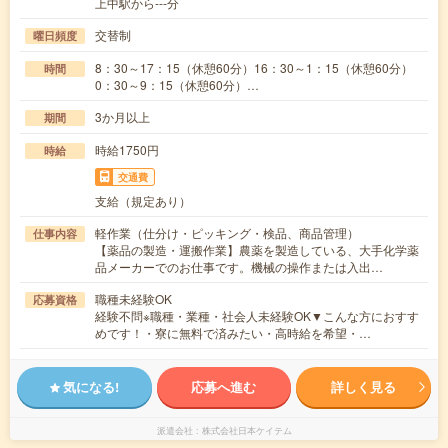
上中駅から---分
交替制
曜日頻度
8：30～17：15（休憩60分）16：30～1：15（休憩60分）
時間
0：30～9：15（休憩60分）…
3か月以上
期間
時給1750円
時給
交通費
支給（規定あり）
軽作業（仕分け・ピッキング・検品、商品管理）
仕事内容
【薬品の製造・運搬作業】農薬を製造している、大手化学薬
品メーカーでのお仕事です。機械の操作または入出…
職種未経験OK
応募資格
経験不問※職種・業種・社会人未経験OK▼こんな方におすす
めです！・寮に無料で済みたい・高時給を希望・…
気になる!
応募へ進む
詳しく見る
派遣会社
株式会社日本ケイテム