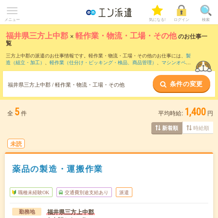
メニュー
気になる!
ログイン
検索
福井県三方上中郡
×
軽作業・物流・工場・その他
のお仕事一
覧
三方上中郡の派遣のお仕事情報です。軽作業・物流・工場・その他のお仕事には、
製
造（組立・加工）
、
軽作業（仕分け・ピッキング・検品、商品管理）
、
マシンオペレ
ーター
などがあります。さらに、
短期
・
単発
などの期間や、
職種未経験OK
などのこだ
わり条件で絞り込んでいただけます。
条件の変更
福井県三方上中郡 / 軽作業・物流・工場・その他
5
1,400
全
件
平均時給:
円
時給順
新着順
未読
薬品の製造・運搬作業
職種未経験OK
交通費別途支給あり
派遣
福井県三方上中郡
勤務地