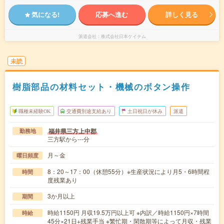
気になる!
応募へ進む
詳しく見る
派遣会社
株式会社日本ケイテム
未読
樹脂部品の材料セット・機械のボタン操作
職種未経験OK
交通費別途支給あり
土日祝日が休み
派遣
福井県三方上中郡
勤務地
三方駅から---分
月～金
曜日頻度
8：20～17：00（休憩55分）※生産状況により月5・6時間程
時間
度残業あり
3か月以上
期間
時給1150円 月収19.5万円以上可 ※内訳／時給1150円×7時間
時給
45分×21日+残業手当 ※繁忙期・閑散期等によって月収・残業