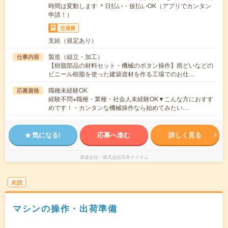
時間は変動します ＊日払い・仮払いOK（アプリでカンタン
申請！）
交通費
支給（規定あり）
製造（組立・加工）
仕事内容
【樹脂部品の材料セット・機械のボタン操作】雨どいなどの
ビニール樹脂を使った建築資材を作る工場でのお仕…
職種未経験OK
応募資格
経験不問※職種・業種・社会人未経験OK▼こんな方におすす
めです！・カンタンな機械操作なら始めてみたい…
気になる!
応募へ進む
詳しく見る
派遣会社
株式会社日本ケイテム
未読
マシンの操作・出荷準備