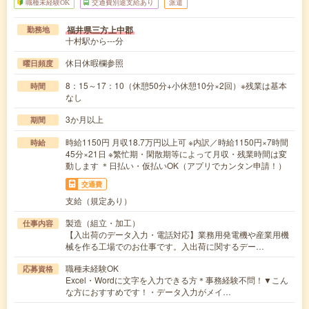
職種未経験OK
交通費別途支給あり
派遣
福井県三方上中郡
勤務地
十村駅から---分
休日休暇欄参照
曜日頻度
8：15～17：10（休憩50分+小休憩10分×2回）※残業は基本
時間
なし
3か月以上
期間
時給1150円 月収18.7万円以上可 ※内訳／時給1150円×7時間
時給
45分×21日 ※繁忙期・閑散期等によって月収・残業時間は変
動します ＊日払い・仮払いOK（アプリでカンタン申請！）
交通費
支給（規定あり）
製造（組立・加工）
仕事内容
【入出荷のデータ入力・電話対応】業務用発電機や産業用機
械を作る工場でのお仕事です。入出荷に関するデー…
職種未経験OK
応募資格
Excel・Wordに文字を入力できる方＊事務経験不問！▼こん
な方におすすめです！・データ入力がメイ…