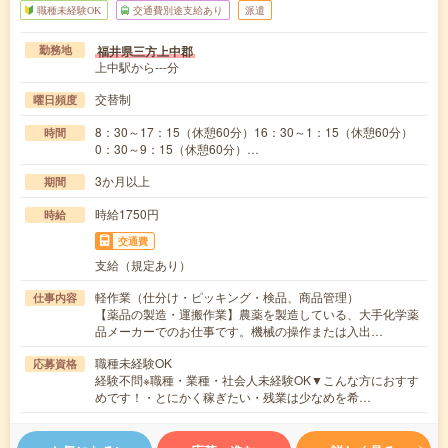
職種未経験OK
交通費別途支給あり
派遣
福井県三方上中郡
勤務地
上中駅から---分
交替制
曜日頻度
8：30～17：15（休憩60分）16：30～1：15（休憩60分）
時間
0：30～9：15（休憩60分）…
3か月以上
期間
時給1750円
時給
交通費
支給（規定あり）
軽作業（仕分け・ピッキング・検品、商品管理）
仕事内容
【薬品の製造・運搬作業】農薬を製造している、大手化学薬
品メーカーでのお仕事です。機械の操作または入出…
職種未経験OK
応募資格
経験不問※職種・業種・社会人未経験OK▼こんな方におすす
めです！・とにかく稼ぎたい・残業は少なめを希…