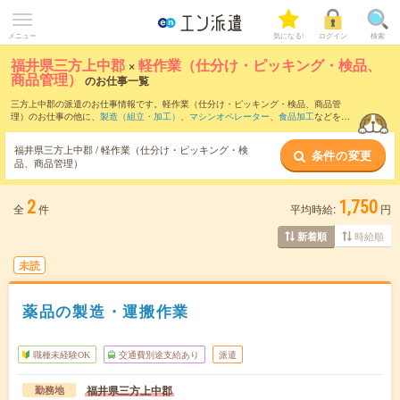
メニュー
気になる!
ログイン
検索
福井県三方上中郡
×
軽作業（仕分け・ピッキング・検品、
商品管理）
のお仕事一覧
三方上中郡の派遣のお仕事情報です。軽作業（仕分け・ピッキング・検品、商品管
理）のお仕事の他に、
製造（組立・加工）
、
マシンオペレーター
、
食品加工
などを取
り揃えています。さらに、
短期
・
単発
などの期間や、
職種未経験OK
などのこだわり条
件で絞り込んでいただけます。職種辞典：
軽作業（仕分け・ピッキング・検品、商品
福井県三方上中郡 / 軽作業（仕分け・ピッキング・検
条件の変更
管理）のお仕事とは？とは？
品、商品管理）
2
1,750
全
件
平均時給:
円
時給順
新着順
未読
薬品の製造・運搬作業
職種未経験OK
交通費別途支給あり
派遣
福井県三方上中郡
勤務地