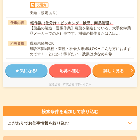
交通費
支給（規定あり）
軽作業（仕分け・ピッキング・検品、商品管理）
仕事内容
【薬品の製造・運搬作業】農薬を製造している、大手化学薬
品メーカーでのお仕事です。機械の操作または入出…
職種未経験OK
応募資格
経験不問※職種・業種・社会人未経験OK▼こんな方におすす
めです！・とにかく稼ぎたい・残業は少なめを希…
気になる!
応募へ進む
詳しく見る
派遣会社
株式会社日本ケイテム
検索条件を追加して絞り込む
こだわり
でお仕事情報を絞り込む