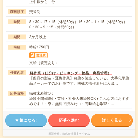
上中駅から---分
交替制
曜日頻度
8：30～17：15（休憩60分）16：30～1：15（休憩60分）
時間
0：30～9：15（休憩60分）…
3か月以上
期間
時給1750円
時給
交通費
支給（規定あり）
軽作業（仕分け・ピッキング・検品、商品管理）
仕事内容
【薬品の製造・運搬作業】農薬を製造している、大手化学薬
品メーカーでのお仕事です。機械の操作または入出…
職種未経験OK
応募資格
経験不問※職種・業種・社会人未経験OK▼こんな方におすす
めです！・寮に無料で済みたい・高時給を希望・…
気になる!
応募へ進む
詳しく見る
派遣会社
株式会社日本ケイテム