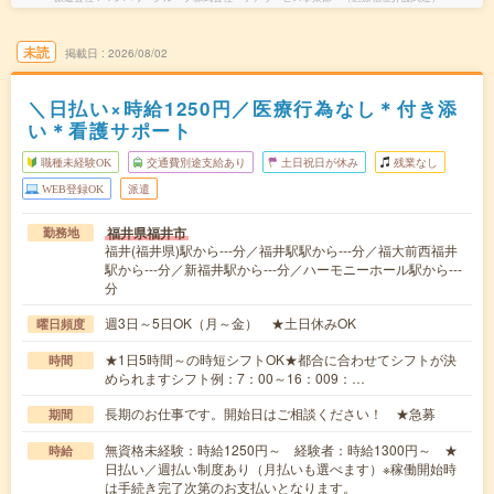
未読
掲載日
2026/08/02
＼日払い×時給1250円／医療行為なし＊付き添
い＊看護サポート
職種未経験OK
交通費別途支給あり
土日祝日が休み
残業なし
WEB登録OK
派遣
福井県福井市
勤務地
福井(福井県)駅から---分／福井駅駅から---分／福大前西福井
駅から---分／新福井駅から---分／ハーモニーホール駅から---
分
週3日～5日OK（月～金） ★土日休みOK
曜日頻度
★1日5時間～の時短シフトOK★都合に合わせてシフトが決
時間
められますシフト例：7：00～16：009：…
長期のお仕事です。開始日はご相談ください！ ★急募
期間
無資格未経験：時給1250円～ 経験者：時給1300円～ ★
時給
日払い／週払い制度あり（月払いも選べます）※稼働開始時
は手続き完了次第のお支払いとなります。