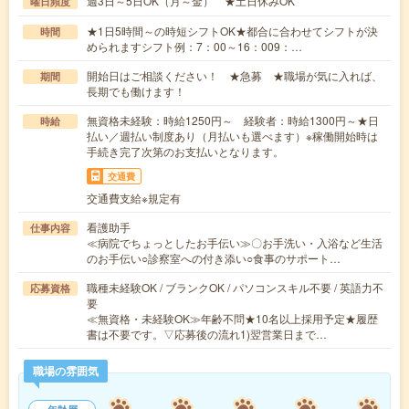
週3日～5日OK（月～金） ★土日休みOK
曜日頻度
★1日5時間～の時短シフトOK★都合に合わせてシフトが決
時間
められますシフト例：7：00～16：009：…
開始日はご相談ください！ ★急募 ★職場が気に入れば、
期間
長期でも働けます！
無資格未経験：時給1250円～ 経験者：時給1300円～★日
時給
払い／週払い制度あり（月払いも選べます）※稼働開始時は
手続き完了次第のお支払いとなります。
交通費
交通費支給※規定有
看護助手
仕事内容
≪病院でちょっとしたお手伝い≫〇お手洗い・入浴など生活
のお手伝い○診察室への付き添い○食事のサポート…
職種未経験OK / ブランクOK / パソコンスキル不要 / 英語力不
応募資格
要
≪無資格・未経験OK≫年齢不問★10名以上採用予定★履歴
書は不要です。▽応募後の流れ1)翌営業日まで…
職場の雰囲気