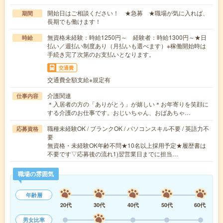
開始日はご相談ください！ ★急募 ★職場が気に入れば、
期間
長期でも働けます！
無資格未経験：時給1250円～ 経験者：時給1300円～★日
時給
払い／週払い制度あり（月払いも選べます）※稼働開始時は
手続き完了次第のお支払いとなります。
交通費
交通費全額支給※規定有
介護関連
仕事内容
＊入居者の方の「ありがとう」が嬉しい＊お年寄りを笑顔に
する介護のお仕事です。おじいちゃん、おばあちゃ…
職種未経験OK / ブランクOK / パソコンスキル不要 / 英語力不
応募資格
要
無資格・未経験OK年齢不問★10名以上採用予定★履歴書は
不要です▽応募後の流れ1)翌営業日までに担当…
職場の雰囲気
年齢層
20代
30代
40代
50代
60代
男女比率