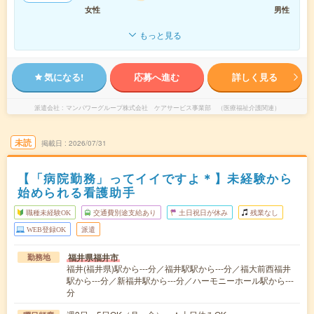
女性
男性
もっと見る
気になる!
応募へ進む
詳しく見る
派遣会社
マンパワーグループ株式会社 ケアサービス事業部 （医療福祉介護関連）
未読
掲載日
2026/07/31
【「病院勤務」ってイイですよ＊】未経験から
始められる看護助手
職種未経験OK
交通費別途支給あり
土日祝日が休み
残業なし
WEB登録OK
派遣
福井県福井市
勤務地
福井(福井県)駅から---分／福井駅駅から---分／福大前西福井
駅から---分／新福井駅から---分／ハーモニーホール駅から---
分