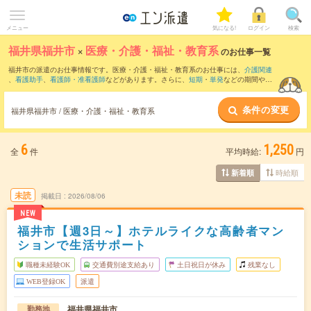
メニュー
気になる!
ログイン
検索
福井県福井市
×
医療・介護・福祉・教育系
のお仕事一覧
福井市の派遣のお仕事情報です。医療・介護・福祉・教育系のお仕事には、
介護関連
、
看護助手
、
看護師・准看護師
などがあります。さらに、
短期
・
単発
などの期間や、
職種未経験OK
などのこだわり条件で絞り込んでいただけます。
条件の変更
福井県福井市 / 医療・介護・福祉・教育系
6
1,250
全
件
平均時給:
円
時給順
新着順
未読
掲載日
2026/08/06
NEW
福井市【週3日～】ホテルライクな高齢者マン
ションで生活サポート
職種未経験OK
交通費別途支給あり
土日祝日が休み
残業なし
WEB登録OK
派遣
福井県福井市
勤務地