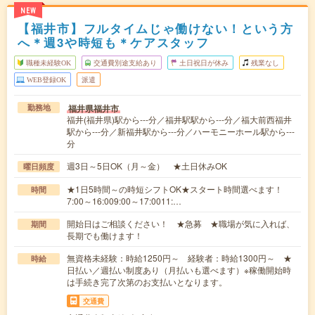
NEW
【福井市】フルタイムじゃ働けない！という方
へ＊週3や時短も＊ケアスタッフ
職種未経験OK
交通費別途支給あり
土日祝日が休み
残業なし
WEB登録OK
派遣
福井県福井市
勤務地
福井(福井県)駅から---分／福井駅駅から---分／福大前西福井
駅から---分／新福井駅から---分／ハーモニーホール駅から---
分
週3日～5日OK（月～金） ★土日休みOK
曜日頻度
★1日5時間～の時短シフトOK★スタート時間選べます！
時間
7:00～16:009:00～17:0011:…
開始日はご相談ください！ ★急募 ★職場が気に入れば、
期間
長期でも働けます！
無資格未経験：時給1250円～ 経験者：時給1300円～ ★
時給
日払い／週払い制度あり（月払いも選べます）※稼働開始時
は手続き完了次第のお支払いとなります。
交通費