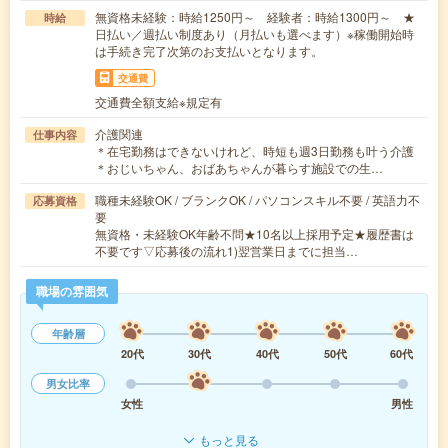
無資格未経験：時給1250円～ 経験者：時給1300円～ ★
時給
日払い／週払い制度あり（月払いも選べます）※稼働開始時
は手続き完了次第のお支払いとなります。
交通費
交通費全額支給※規定有
介護関連
仕事内容
＊在宅勤務はできないけれど、時短も週3日勤務も叶う介護
＊おじいちゃん、おばあちゃんが暮らす施設での生…
職種未経験OK / ブランクOK / パソコンスキル不要 / 英語力不
応募資格
要
無資格・未経験OK年齢不問★10名以上採用予定★履歴書は
不要です▽応募後の流れ1)翌営業日までに担当…
職場の雰囲気
年齢層
20代
30代
40代
50代
60代
男女比率
女性
男性
もっと見る