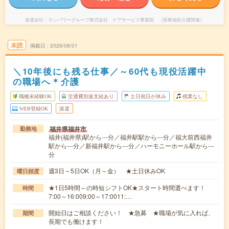
派遣会社
マンパワーグループ株式会社 ケアサービス事業部 （医療福祉介護関連）
未読
掲載日
2026/08/01
＼10年後にも残る仕事／～60代も現役活躍中
の職場へ＊介護
職種未経験OK
交通費別途支給あり
土日祝日が休み
残業なし
WEB登録OK
派遣
福井県福井市
勤務地
福井(福井県)駅から---分／福井駅駅から---分／福大前西福井
駅から---分／新福井駅から---分／ハーモニーホール駅から---
分
週3日～5日OK（月～金） ★土日休みOK
曜日頻度
★1日5時間～の時短シフトOK★スタート時間選べます！
時間
7:00～16:009:00～17:0011:…
開始日はご相談ください！ ★急募 ★職場が気に入れば、
期間
長期でも働けます！