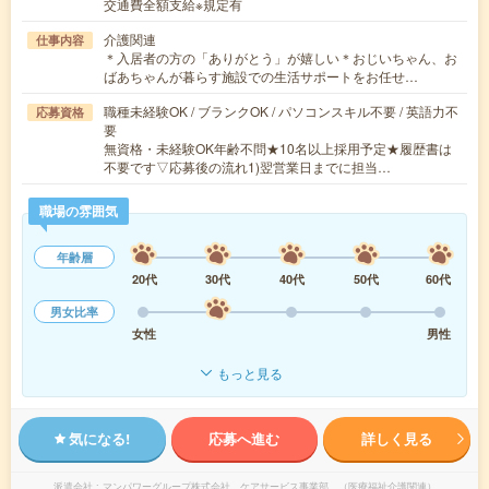
交通費全額支給※規定有
介護関連
仕事内容
＊入居者の方の「ありがとう」が嬉しい＊おじいちゃん、お
ばあちゃんが暮らす施設での生活サポートをお任せ…
職種未経験OK / ブランクOK / パソコンスキル不要 / 英語力不
応募資格
要
無資格・未経験OK年齢不問★10名以上採用予定★履歴書は
不要です▽応募後の流れ1)翌営業日までに担当…
職場の雰囲気
年齢層
20代
30代
40代
50代
60代
男女比率
女性
男性
もっと見る
気になる!
応募へ進む
詳しく見る
派遣会社
マンパワーグループ株式会社 ケアサービス事業部 （医療福祉介護関連）