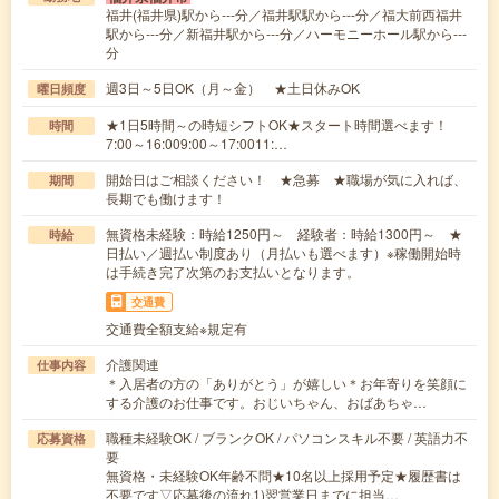
福井(福井県)駅から---分／福井駅駅から---分／福大前西福井
駅から---分／新福井駅から---分／ハーモニーホール駅から---
分
週3日～5日OK（月～金） ★土日休みOK
曜日頻度
★1日5時間～の時短シフトOK★スタート時間選べます！
時間
7:00～16:009:00～17:0011:…
開始日はご相談ください！ ★急募 ★職場が気に入れば、
期間
長期でも働けます！
無資格未経験：時給1250円～ 経験者：時給1300円～ ★
時給
日払い／週払い制度あり（月払いも選べます）※稼働開始時
は手続き完了次第のお支払いとなります。
交通費
交通費全額支給※規定有
介護関連
仕事内容
＊入居者の方の「ありがとう」が嬉しい＊お年寄りを笑顔に
する介護のお仕事です。おじいちゃん、おばあちゃ…
職種未経験OK / ブランクOK / パソコンスキル不要 / 英語力不
応募資格
要
無資格・未経験OK年齢不問★10名以上採用予定★履歴書は
不要です▽応募後の流れ1)翌営業日までに担当…