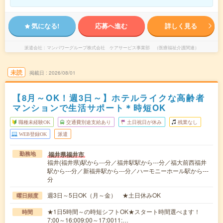
気になる!
応募へ進む
詳しく見る
派遣会社
マンパワーグループ株式会社 ケアサービス事業部 （医療福祉介護関連）
未読
掲載日
2026/08/01
【8月～OK！週3日～】ホテルライクな高齢者
マンションで生活サポート＊時短OK
職種未経験OK
交通費別途支給あり
土日祝日が休み
残業なし
WEB登録OK
派遣
福井県福井市
勤務地
福井(福井県)駅から---分／福井駅駅から---分／福大前西福井
駅から---分／新福井駅から---分／ハーモニーホール駅から---
分
週3日～5日OK（月～金） ★土日休みOK
曜日頻度
★1日5時間～の時短シフトOK★スタート時間選べます！
時間
7:00～16:009:00～17:0011:…