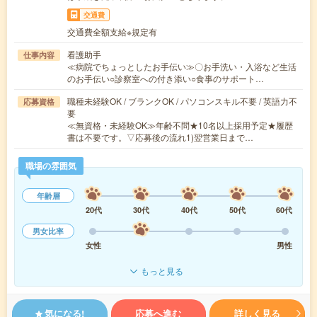
交通費
交通費全額支給※規定有
看護助手
仕事内容
≪病院でちょっとしたお手伝い≫〇お手洗い・入浴など生活
のお手伝い○診察室への付き添い○食事のサポート…
職種未経験OK / ブランクOK / パソコンスキル不要 / 英語力不
応募資格
要
≪無資格・未経験OK≫年齢不問★10名以上採用予定★履歴
書は不要です。▽応募後の流れ1)翌営業日まで…
職場の雰囲気
年齢層
20代
30代
40代
50代
60代
男女比率
女性
男性
もっと見る
気になる!
応募へ進む
詳しく見る