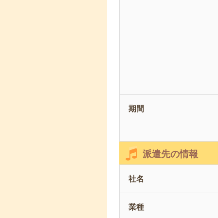
期間
派遣先の情報
社名
業種