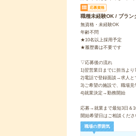
応募資格
職種未経験OK / ブラン
無資格・未経験OK
年齢不問
★10名以上採用予定
★履歴書は不要です
▽応募後の流れ
1)翌営業日までに担当よ
2)電話で登録面談→求人と
3)ご希望の施設で、職場見
4)就業決定→勤務開始
応募→就業まで最短3日＆1
開始希望日はご相談くださ
職場の雰囲気