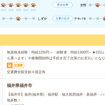
女性
男女比率
20代
30代
40代
50代
60代
しずか
テキパキ
仕事の仕方
無資格未経験：時給1250円～ 経験者：時給1300円～★日
も選べます）※稼働開始時は手続き完了次第のお支払いとな
交通費
交通費全額支給※規定有
福井県福井市
【福井市】福井(福井県)・福井駅・福大前西福井・新福井・
地多数！