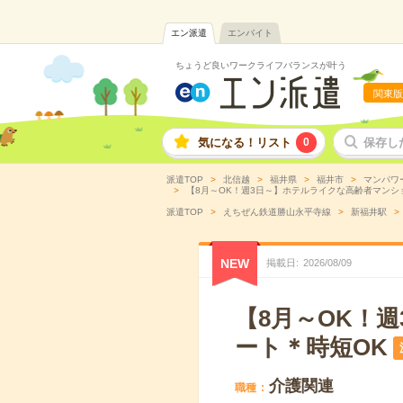
エン派遣
エンバイト
ちょうど良いワークライフバランスが叶う
関東版
気になる！リスト
0
保存し
派遣TOP
北信越
福井県
福井市
マンパワ
【8月～OK！週3日～】ホテルライクな高齢者マンショ
派遣TOP
えちぜん鉄道勝山永平寺線
新福井駅
NEW
掲載日
2026
/
08
/
09
【8月～OK！
ート＊時短OK
介護関連
職種