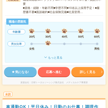
要
■資格・経験・年齢不問■学歴不問■10名以上採用予定！■履
歴書不要■面談確約■社会保険完備■社員登用…
職場の雰囲気
年齢層
20代
30代
40代
50代
60代
男女比率
女性
男性
もっと見る
気になる!
応募へ進む
詳しく見る
派遣会社
日研トータルソーシング株式会社 メディカルケア事業部
未読
車通勤OK！平日休み！日勤のお仕事！調理作