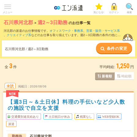
メニュー
気になる!
ログイン
検索
石川県河北郡
×
週2～3日勤務
のお仕事一覧
河北郡の派遣のお仕事情報です。
オフィスワーク・事務系
、
営業・販売・サービス系
、
クリエイティブ系
などのお仕事を取り揃えています。週2～3日勤務の条件の他に、
交通費別途支給あり
、
職種未経験OK
、
残業なし
などのこだわり条件も取り揃えていま
す。
条件の変更
石川県河北郡 / 週2～3日勤務
3
1,250
全
件
平均時給:
円
時給順
新着順
未読
掲載日
2026/08/06
NEW
【週3日～＆土日休】料理の手伝いなど少人数
の施設で自立を支援
交通費別途支給あり
土日祝日が休み
残業なし
WEB登録OK
派遣
石川県河北郡
勤務地