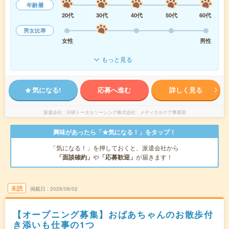
年齢層
20代
30代
40代
50代
60代
男女比率
女性
男性
もっと見る
気になる!
応募へ進む
詳しく見る
派遣会社
日研トータルソーシング株式会社 メディカルケア事業部
興味があったら「★気になる！」をタップ！
「気になる！」を押しておくと、派遣会社から
「面談確約」
や
「応募歓迎」
が届きます！
未読
掲載日
2026/08/02
【オープニング募集】おばあちゃんのお散歩付
き添いも仕事の1つ