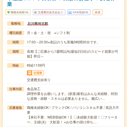
業
職種未経験OK
交通費別途支給あり
WEB登録OK
派遣
石川県河北郡
勤務地
月～金・土・祝 ※シフト制
曜日頻度
17:00～20:30※表記のうち実働3時間30分です。
時間
長期【ご応募から1週間以内(最短2日目)のスピード就業が可
期間
能】即日～
時給1139円
時給
交通費
交通費支給有り
食品加工
仕事内容
調理作業をお願いします。(派遣)最初はみんな未経験、特別
な資格・経験・スキルは必要ありません。幅広い…
職種未経験OK / ブランクOK / パソコンスキル不要 / 英語力不
応募資格
要
【来社不要、WEB登録OK！】〇未経験大歓迎！〇フリータ
ー、主婦(夫) 大歓迎！ ※お仕事の掛け持ち…