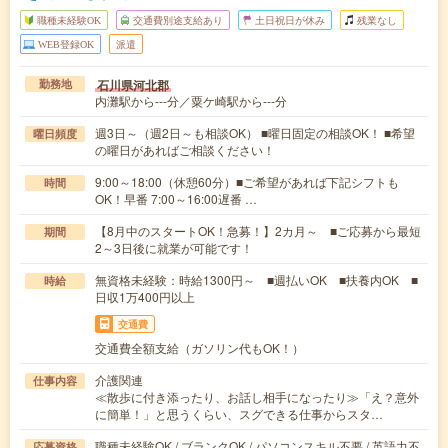
職種未経験OK
交通費別途支給あり
土日祝日が休み
残業なし
WEB登録OK
派遣
石川県河北郡
勤務地
内灘駅から---分／粟ケ崎駅から---分
週3日～（週2日～も相談OK） ■曜日固定の相談OK！ ■希望
曜日頻度
の曜日があればご相談ください！
9:00～18:00（休憩60分）■ご希望があれば下記シフトも
時間
OK！早番 7:00～16:00遅番 …
【8月中のスタートOK！急募！】2カ月～ ■ご応募から最短
期間
2～3日後に就業が可能です！
無資格未経験：時給1300円～ ■週払いOK ■扶養内OK ■
時給
日収1万400円以上
交通費
交通費全額支給（ガソリン代もOK！）
介護関連
仕事内容
≪散歩に付き添ったり、お話し相手になったり≫「え？意外
に簡単！」と思うくらい、スグできる仕事からスタ…
職種未経験OK / ブランクOK / パソコンスキル不要 / 英語力不
応募資格