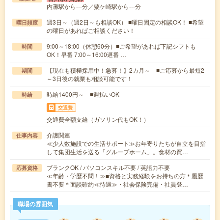
内灘駅から---分／粟ケ崎駅から---分
週3日～（週2日～も相談OK） ■曜日固定の相談OK！ ■希望
曜日頻度
の曜日があればご相談ください！
9:00～18:00（休憩60分）■ご希望があれば下記シフトも
時間
OK！早番 7:00～16:00遅番 …
【現在も積極採用中！急募！】2カ月～ ■ご応募から最短2
期間
～3日後の就業も相談可能です！
時給1400円～ ■週払いOK
時給
交通費
交通費全額支給（ガソリン代もOK！）
介護関連
仕事内容
≪少人数施設での生活サポート≫お年寄りたちが自立を目指
して集団生活を送る「グループホーム」。食材の買…
ブランクOK / パソコンスキル不要 / 英語力不要
応募資格
≪年齢・学歴不問！≫■資格と実務経験をお持ちの方＊履歴
書不要＊面談確約≪待遇≫・社会保険完備・社員登…
職場の雰囲気