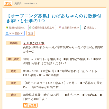
未読
掲載日
2026/08/03
【オープニング募集】おばあちゃんのお散歩付
き添いも仕事の1つ
職種未経験OK
交通費別途支給あり
土日祝日が休み
残業なし
WEB登録OK
派遣
石川県かほく市
勤務地
高松(石川県)駅から---分／宇野気駅から---分／横山(石川県)駅
から---分
週3日～（週2日～も相談OK） ■曜日固定の相談OK！ ■希望
曜日頻度
の曜日があればご相談ください！
9:00～18:00（休憩60分）■ご希望があれば下記シフトも
時間
OK！早番 7:00～16:00遅番 …
【8月中のスタートOK！急募！】2カ月～ ■ご応募から最短
期間
2～3日後に就業が可能です！
無資格未経験：時給1300円～ ■週払いOK ■扶養内OK ■
時給
日収1万400円以上
交通費