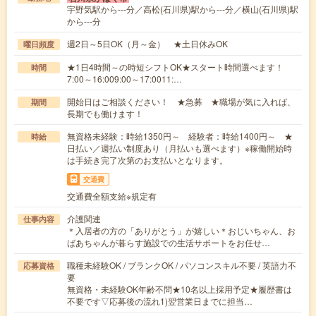
宇野気駅から---分／高松(石川県)駅から---分／横山(石川県)駅
から---分
週2日～5日OK（月～金） ★土日休みOK
曜日頻度
★1日4時間～の時短シフトOK★スタート時間選べます！
時間
7:00～16:009:00～17:0011:…
開始日はご相談ください！ ★急募 ★職場が気に入れば、
期間
長期でも働けます！
無資格未経験：時給1350円～ 経験者：時給1400円～ ★
時給
日払い／週払い制度あり（月払いも選べます）※稼働開始時
は手続き完了次第のお支払いとなります。
交通費
交通費全額支給※規定有
介護関連
仕事内容
＊入居者の方の「ありがとう」が嬉しい＊おじいちゃん、お
ばあちゃんが暮らす施設での生活サポートをお任せ…
職種未経験OK / ブランクOK / パソコンスキル不要 / 英語力不
応募資格
要
無資格・未経験OK年齢不問★10名以上採用予定★履歴書は
不要です▽応募後の流れ1)翌営業日までに担当…