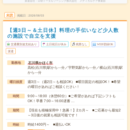
派遣会社
日研トータルソーシング株式会社 メディカルケア事業部
未読
掲載日
2026/08/03
【週3日～＆土日休】料理の手伝いなど少人数
の施設で自立を支援
交通費別途支給あり
土日祝日が休み
残業なし
WEB登録OK
派遣
石川県かほく市
勤務地
高松(石川県)駅から---分／宇野気駅から---分／横山(石川県)駅
から---分
週3日～（週2日～も相談OK） ■曜日固定の相談OK！ ■希望
曜日頻度
の曜日があればご相談ください！
9:00～18:00（休憩60分）■ご希望があれば下記シフトも
時間
OK！早番 7:00～16:00遅番 …
【現在も積極採用中！急募！】2カ月～ ■ご応募から最短2
期間
～3日後の就業も相談可能です！
時給1400円～ ■週払いOK
時給