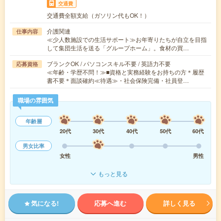
交通費
交通費全額支給（ガソリン代もOK！）
介護関連
仕事内容
≪少人数施設での生活サポート≫お年寄りたちが自立を目指
して集団生活を送る「グループホーム」。食材の買…
ブランクOK / パソコンスキル不要 / 英語力不要
応募資格
≪年齢・学歴不問！≫■資格と実務経験をお持ちの方＊履歴
書不要＊面談確約≪待遇≫・社会保険完備・社員登…
職場の雰囲気
年齢層
20代
30代
40代
50代
60代
男女比率
女性
男性
もっと見る
気になる!
応募へ進む
詳しく見る