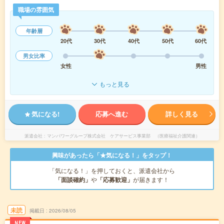
職場の雰囲気
年齢層
20代
30代
40代
50代
60代
男女比率
女性
男性
もっと見る
気になる!
応募へ進む
詳しく見る
派遣会社
マンパワーグループ株式会社 ケアサービス事業部 （医療福祉介護関連）
興味があったら「★気になる！」をタップ！
「気になる！」を押しておくと、派遣会社から
「面談確約」
や
「応募歓迎」
が届きます！
未読
掲載日
2026/08/05
NEW