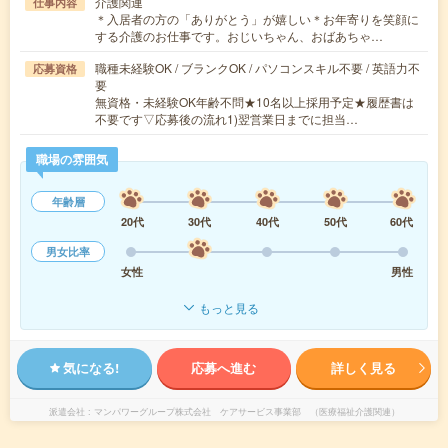
介護関連
仕事内容
＊入居者の方の「ありがとう」が嬉しい＊お年寄りを笑顔に
する介護のお仕事です。おじいちゃん、おばあちゃ…
職種未経験OK / ブランクOK / パソコンスキル不要 / 英語力不
応募資格
要
無資格・未経験OK年齢不問★10名以上採用予定★履歴書は
不要です▽応募後の流れ1)翌営業日までに担当…
職場の雰囲気
年齢層
20代
30代
40代
50代
60代
男女比率
女性
男性
もっと見る
気になる!
応募へ進む
詳しく見る
派遣会社
マンパワーグループ株式会社 ケアサービス事業部 （医療福祉介護関連）