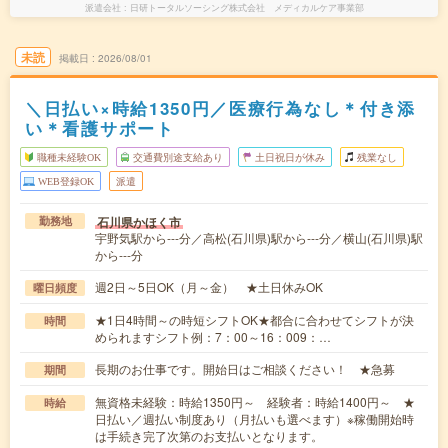
派遣会社
日研トータルソーシング株式会社 メディカルケア事業部
未読
掲載日
2026/08/01
＼日払い×時給1350円／医療行為なし＊付き添
い＊看護サポート
職種未経験OK
交通費別途支給あり
土日祝日が休み
残業なし
WEB登録OK
派遣
石川県かほく市
勤務地
宇野気駅から---分／高松(石川県)駅から---分／横山(石川県)駅
から---分
週2日～5日OK（月～金） ★土日休みOK
曜日頻度
★1日4時間～の時短シフトOK★都合に合わせてシフトが決
時間
められますシフト例：7：00～16：009：…
長期のお仕事です。開始日はご相談ください！ ★急募
期間
無資格未経験：時給1350円～ 経験者：時給1400円～ ★
時給
日払い／週払い制度あり（月払いも選べます）※稼働開始時
は手続き完了次第のお支払いとなります。