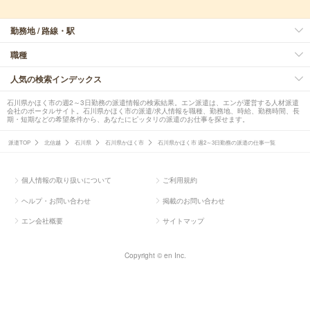
勤務地 / 路線・駅
職種
人気の検索インデックス
石川県かほく市の週2～3日勤務の派遣情報の検索結果。エン派遣は、エンが運営する人材派遣
会社のポータルサイト。石川県かほく市の派遣/求人情報を職種、勤務地、時給、勤務時間、長
期・短期などの希望条件から、あなたにピッタリの派遣のお仕事を探せます。
派遣TOP
北信越
石川県
石川県かほく市
石川県かほく市 週2～3日勤務の派遣の仕事一覧
個人情報の取り扱いについて
ご利用規約
ヘルプ・お問い合わせ
掲載のお問い合わせ
エン会社概要
サイトマップ
Copyright © en Inc.