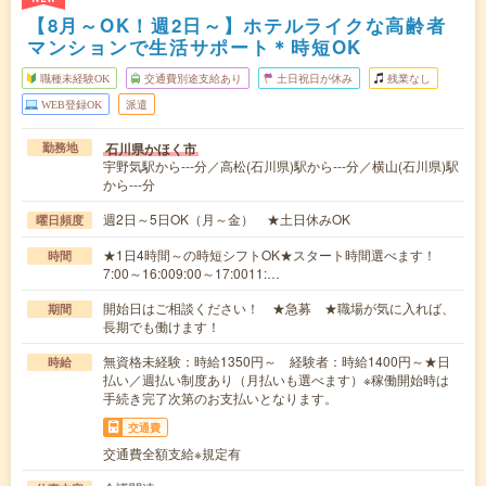
【8月～OK！週2日～】ホテルライクな高齢者
マンションで生活サポート＊時短OK
職種未経験OK
交通費別途支給あり
土日祝日が休み
残業なし
WEB登録OK
派遣
石川県かほく市
勤務地
宇野気駅から---分／高松(石川県)駅から---分／横山(石川県)駅
から---分
週2日～5日OK（月～金） ★土日休みOK
曜日頻度
★1日4時間～の時短シフトOK★スタート時間選べます！
時間
7:00～16:009:00～17:0011:…
開始日はご相談ください！ ★急募 ★職場が気に入れば、
期間
長期でも働けます！
無資格未経験：時給1350円～ 経験者：時給1400円～★日
時給
払い／週払い制度あり（月払いも選べます）※稼働開始時は
手続き完了次第のお支払いとなります。
交通費
交通費全額支給※規定有