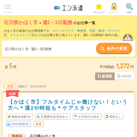
メニュー
気になる!
ログイン
検索
石川県かほく市
×
週2～3日勤務
のお仕事一覧
かほく市の派遣のお仕事情報です。
オフィスワーク・事務系
、
営業・販売・サービス
系
、
クリエイティブ系
などのお仕事を取り揃えています。週2～3日勤務の条件の他
に、
交通費別途支給あり
、
職種未経験OK
、
残業なし
などのこだわり条件も取り揃えて
います。
条件の変更
石川県かほく市 / 週2～3日勤務
5
1,272
全
件
平均時給:
円
時給順
新着順
未読
掲載日
2026/08/06
NEW
【かほく市】フルタイムじゃ働けない！という
方へ＊週2や時短も＊ケアスタッフ
職種未経験OK
交通費別途支給あり
土日祝日が休み
残業なし
WEB登録OK
派遣
石川県かほく市
勤務地