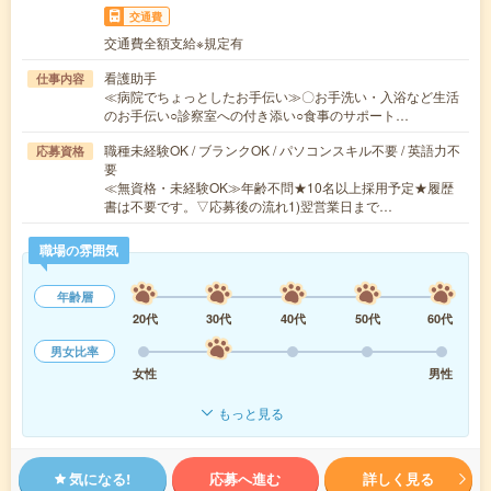
交通費
交通費全額支給※規定有
看護助手
仕事内容
≪病院でちょっとしたお手伝い≫〇お手洗い・入浴など生活
のお手伝い○診察室への付き添い○食事のサポート…
職種未経験OK / ブランクOK / パソコンスキル不要 / 英語力不
応募資格
要
≪無資格・未経験OK≫年齢不問★10名以上採用予定★履歴
書は不要です。▽応募後の流れ1)翌営業日まで…
職場の雰囲気
年齢層
20代
30代
40代
50代
60代
男女比率
女性
男性
もっと見る
気になる!
応募へ進む
詳しく見る