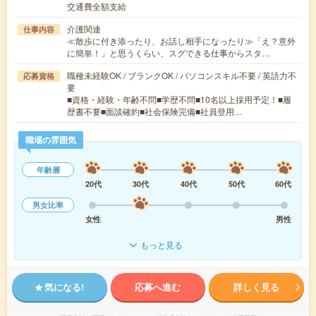
交通費全額支給
介護関連
仕事内容
≪散歩に付き添ったり、お話し相手になったり≫「え？意外
に簡単！」と思うくらい、スグできる仕事からスタ…
職種未経験OK / ブランクOK / パソコンスキル不要 / 英語力不
応募資格
要
■資格・経験・年齢不問■学歴不問■10名以上採用予定！■履
歴書不要■面談確約■社会保険完備■社員登用…
職場の雰囲気
年齢層
20代
30代
40代
50代
60代
男女比率
女性
男性
もっと見る
気になる!
応募へ進む
詳しく見る