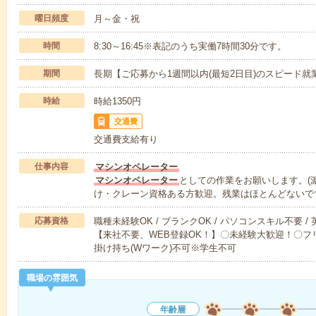
曜日頻度
月～金・祝
時間
8:30～16:45※表記のうち実働7時間30分です。
期間
長期【ご応募から1週間以内(最短2日目)のスピード就
時給
時給1350円
交通費
交通費支給有り
仕事内容
マシンオペレーター
マシンオペレーター
としての作業をお願いします。(派
け・クレーン資格ある方歓迎。残業はほとんどないで
応募資格
職種未経験OK / ブランクOK / パソコンスキル不要 /
【来社不要、WEB登録OK！】〇未経験大歓迎！〇フリ
掛け持ち(Wワーク)不可※学生不可
職場の雰囲気
年齢層