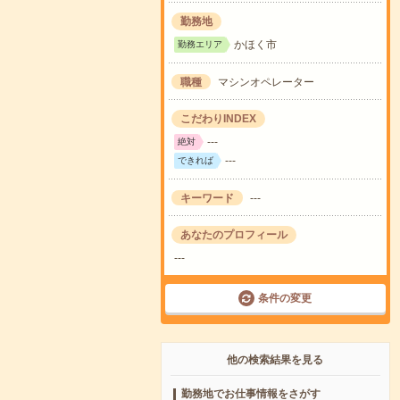
勤務地
かほく市
勤務エリア
職種
マシンオペレーター
こだわりINDEX
---
絶対
---
できれば
キーワード
---
あなたのプロフィール
---
条件の変更
他の検索結果を見る
勤務地でお仕事情報をさがす