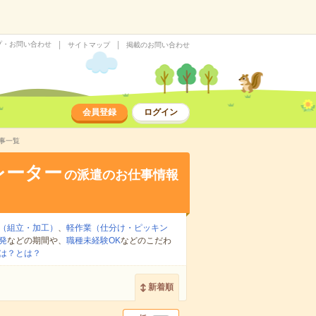
プ・お問い合わせ
サイトマップ
掲載のお問い合わせ
会員登録
ログイン
事一覧
レーター
の派遣のお仕事情報
（組立・加工）
、
軽作業（仕分け・ピッキン
発
などの期間や、
職種未経験OK
などのこだわ
は？とは？
新着順