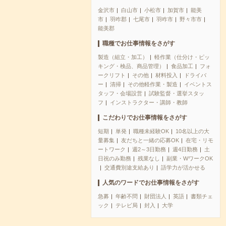
金沢市
白山市
小松市
加賀市
能美
市
羽咋郡
七尾市
羽咋市
野々市市
能美郡
職種でお仕事情報をさがす
製造（組立・加工）
軽作業（仕分け・ピッ
キング・検品、商品管理）
食品加工
フォ
ークリフト
その他
材料投入
ドライバ
ー
清掃
その他軽作業・製造
イベントス
タッフ・会場設営
試験監督・選挙スタッ
フ
インストラクター・講師・教師
こだわりでお仕事情報をさがす
短期
単発
職種未経験OK
10名以上の大
量募集
友だちと一緒の応募OK
在宅・リモ
ートワーク
週2～3日勤務
週4日勤務
土
日祝のみ勤務
残業なし
副業・WワークOK
交通費別途支給あり
語学力が活かせる
人気のワードでお仕事情報をさがす
急募
年齢不問
財団法人
英語
書類チェ
ック
テレビ局
封入
大学