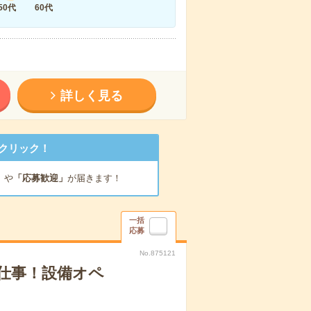
50代
60代
詳しく見る
クリック！
」
や
「応募歓迎」
が届きます！
一括
応募
No.875121
仕事！設備オペ