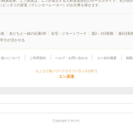
報の検索結果。エン派遣は、エンが運営する人材派遣会社のポータルサイト。石川県
にピッタリの派遣（マシンオペレーター）のお仕事を探せます。
募集
友だちと一緒の応募OK
在宅・リモートワーク
週2～3日勤務
週4日勤
学力が活かせる
り扱いについて
ご利用規約
ヘルプ・お問い合わせ
エン会社概要
掲載
ちょうど良いワークライフバランスが叶う
エン派遣
Copyright © en Inc.