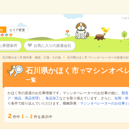
ヘル
版
エリア変更
た希望条件
お気に入りの派遣会社
石川県かほく市 軽作業・物流・工場・その他
石川県かほく市 マシンオペレーターの派遣の仕
石川県かほく市
マシンオペ
で
一覧
かほく市の派遣のお仕事情報です。マシンオペレーターのお仕事の他に、
製造
グ・検品、商品管理）
、
食品加工
などを取り揃えています。さらに、
短期
・
単
り条件で絞り込んでいただけます。職種辞典：
マシンオペレーターのお仕事と
2
1
2
件中
～
件を表示中