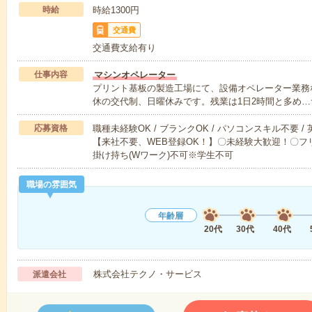
時給
時給1300円
交通費
交通費支給有り
仕事内容
マシンオペレーター
プリント基板の製造工場にて、設備オペレーター業務な
休の交代制、日曜休みです。残業は1日2時間と多め…
応募資格
職種未経験OK / ブランクOK / パソコンスキル不要 /
【来社不要、WEB登録OK！】〇未経験大歓迎！〇フリ
掛け持ち(Wワーク)不可※学生不可
職場の雰囲気
年齢層
20代
30代
40代
株式会社テクノ・サービス
派遣会社