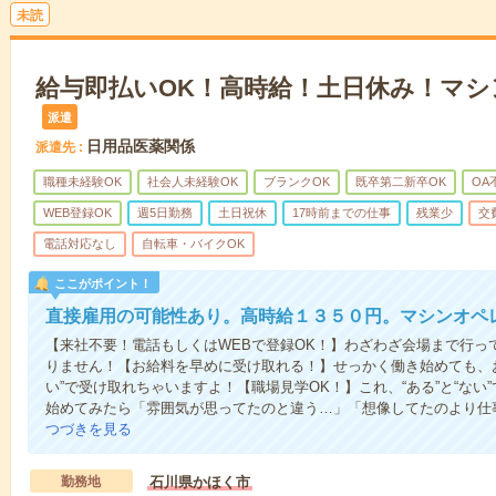
未読
給与即払いOK！高時給！土日休み！マ
派遣
日用品医薬関係
派遣先
職種未経験OK
社会人未経験OK
ブランクOK
既卒第二新卒OK
OA
WEB登録OK
週5日勤務
土日祝休
17時前までの仕事
残業少
交
電話対応なし
自転車・バイクOK
ここがポイント！
直接雇用の可能性あり。高時給１３５０円。マシンオペ
【来社不要！電話もしくはWEBで登録OK！】わざわざ会場まで行っ
りません！【お給料を早めに受け取れる！】せっかく働き始めても、
い”で受け取れちゃいますよ！【職場見学OK！】これ、“ある”と“な
始めてみたら「雰囲気が思ってたのと違う…」「想像してたのより仕
つづきを見る
勤務地
石川県かほく市