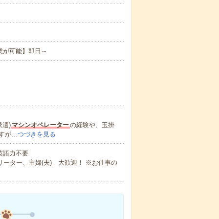
業が可能】即日～
遣)
マシンオペレーター
の経験や、玉掛
すが…
つづきを見る
 英語力不要
ーター、主婦(夫) 大歓迎！ ※お仕事の