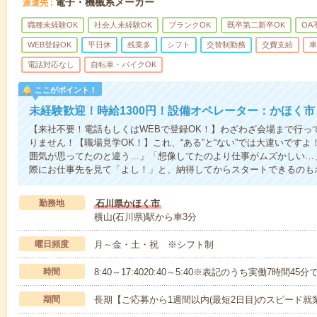
電子・機械系メーカー
派遣先
職種未経験OK
社会人未経験OK
ブランクOK
既卒第二新卒OK
OA
WEB登録OK
平日休
残業多
シフト
交替制勤務
交費支給
車
電話対応なし
自転車・バイクOK
ここがポイント！
未経験歓迎！時給1300円！設備オペレーター：かほく市
【来社不要！電話もしくはWEBで登録OK！】わざわざ会場まで行っ
りません！【職場見学OK！】これ、“ある”と“ない”では大違いです
囲気が思ってたのと違う…」「想像してたのより仕事がムズかしい…
際にお仕事先を見て「よし！」と、納得してからスタートできるのも
勤務地
石川県かほく市
横山(石川県)駅から車3分
曜日頻度
月～金・土・祝 ※シフト制
時間
8:40～17:4020:40～5:40※表記のうち実働7時間45分
期間
長期【ご応募から1週間以内(最短2日目)のスピード就