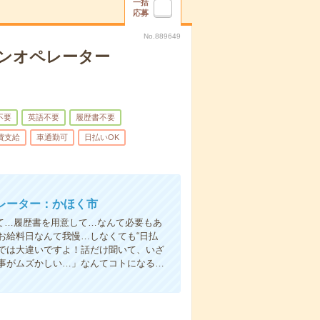
一括
応募
No.889649
シンオペレーター
不要
英語不要
履歴書不要
費支給
車通勤可
日払いOK
レーター：かほく市
て…履歴書を用意して…なんて必要もあ
お給料日なんて我慢…しなくても“日払
い”では大違いですよ！話だけ聞いて、いざ
事がムズかしい…」なんてコトになる…