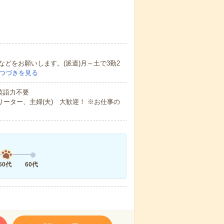
どをお願いします。(派遣)月～土で3勤2
つづきを見る
 英語力不要
ーター、主婦(夫) 大歓迎！ ※お仕事の
50代
60代