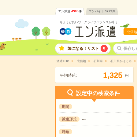
エン派遣
4905
件
エンバイト
9279
件
ちょうど良いワークライフバランスが叶う
北信越
気になる！リスト
0
保存し
派遣TOP
北信越
石川県
石川県かほく市
,
1
3
2
5
平均時給:
円
設定中の検索条件
期間
---
派遣形式
---
時給
---