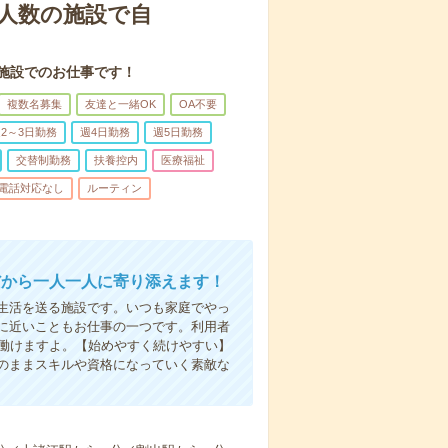
人数の施設で自
施設でのお仕事です！
複数名募集
友達と一緒OK
OA不要
2～3日勤務
週4日勤務
週5日勤務
交替制勤務
扶養控内
医療福祉
電話対応なし
ルーティン
だから一人一人に寄り添えます！
生活を送る施設です。いつも家庭でやっ
に近いこともお仕事の一つです。利用者
で働けますよ。【始めやすく続けやすい】
のままスキルや資格になっていく素敵な