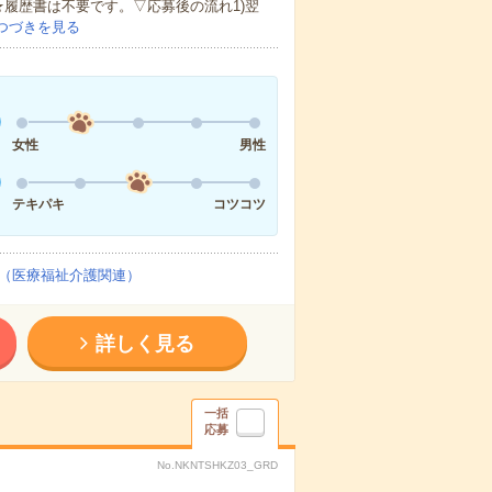
★履歴書は不要です。▽応募後の流れ1)翌
つづきを見る
女性
男性
テキパキ
コツコツ
（医療福祉介護関連）
詳しく見る
一括
応募
No.NKNTSHKZ03_GRD