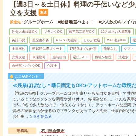
【週3日～＆土日休】料理の手伝いなど少
立を支援
派遣
グループホーム ■勤務地選べます！ ■少人数のキレイな
派遣先
社会人未経験OK
ブランクOK
既卒第二新卒OK
10名以上の大量募集
英語不要
履歴書不要
40～50代活躍
しゅふ歓迎
WEB登録OK
週
土日祝休
朝10時以降スタート
17時前までの仕事
残業なし
シフト
交費支給
車通勤可
服装自由
週払いOK
職場が禁煙
派遣多
自転車・バイクOK
介護士
ここがポイント！
≪残業ほぼなし＊曜日固定もOK≫アットホームな環境
【施設の特徴】グループホームはお年寄りたちが自立を目指して共同
ているようなカンタンな調理や盛り付け、お掃除など…。そんな家事
は5～9名で少人数なので、仲良くなりやすく、アットホームな空間
普段の家事を活かせるのでブランクがあっても大丈夫！仕事内容がそ
お仕事…
つづきを見る
勤務地
石川県金沢市