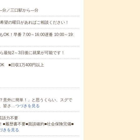
-分／三口駅から---分
！■希望の曜日があればご相談ください！
！早番 7:00～16:00遅番 10:00～19:
から最短2～3日後に就業が可能です！
K ■日収1万400円以上
？意外に簡単！」と思うくらい、スグで
、皆さ…
つづきを見る
 英語力不要
！■履歴書不要■面談確約■社会保険完備■
づきを見る