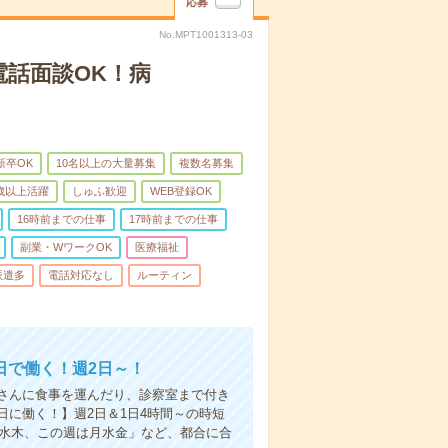
応募
No.MPT1001313-03
電話面談OK！病
新卒OK
10名以上の大量募集
複数名募集
0歳以上活躍
しゅふ歓迎
WEB登録OK
16時前までの仕事
17時前までの仕事
副業・WワークOK
医療福祉
派遣多
電話対応なし
ルーティン
日で働く！週2日～！
さんに食事を運んだり、診察室まで付き
に働く！】週2日＆1日4時間～の時短
は水木、この週は月水金」など、都合に合