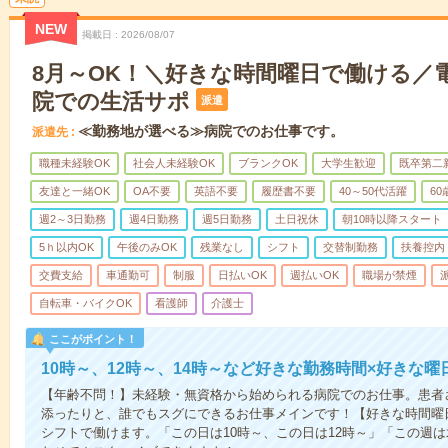
NEW
掲載日
2026/08/07
8月～OK！＼好きな時間曜日で働ける／
院での生活サポ
派遣
≪勤務地が選べる≫病院でのお仕事です。
派遣先
職種未経験OK
社会人未経験OK
ブランクOK
大学生歓迎
既卒第二
友達と一緒OK
OA不要
英語不要
履歴書不要
40～50代活躍
6
週2～3日勤務
週4日勤務
週5日勤務
土日祝休
朝10時以降スタート
5ｈ以内OK
午後のみOK
残業なし
シフト
交替制勤務
扶養控内
交費支給
車通勤可
制服
日払いOK
週払いOK
職場が禁煙
自転車・バイクOK
看護師
介護士
ここがポイント！
10時～、12時～、14時～など好きな勤務時間×好きな曜
【年齢不問！】未経験・無資格から始められる病院でのお仕事。患者
添ったりと、誰でもスグにできるお仕事メインです！【好きな時間曜日
シフトで働けます。「この日は10時～、この日は12時～」「この週