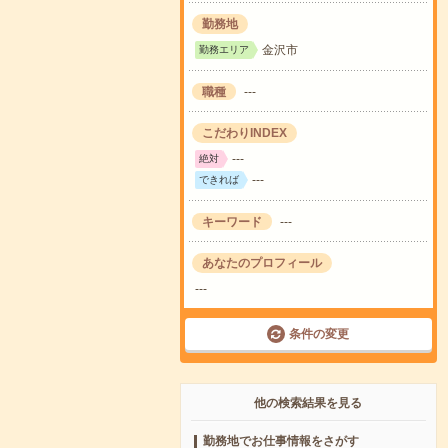
勤務地
金沢市
勤務エリア
職種
---
こだわりINDEX
---
絶対
---
できれば
キーワード
---
あなたのプロフィール
---
条件の変更
他の検索結果を見る
勤務地でお仕事情報をさがす