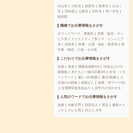
白山市
小松市
加賀市
能美市
かほく
市
羽咋郡
七尾市
羽咋市
野々市市
能美郡
職種でお仕事情報をさがす
オフィスワーク・事務系
営業・販売・サー
ビス系
クリエイティブ系
IT・エンジニア
系
技術系
医療・介護・福祉・教育系
軽
作業・物流・工場・その他
こだわりでお仕事情報をさがす
短期
単発
職種未経験OK
10名以上の大
量募集
友だちと一緒の応募OK
在宅・リモ
ートワーク
週2～3日勤務
週4日勤務
土
日祝のみ勤務
残業なし
副業・WワークOK
交通費別途支給あり
語学力が活かせる
人気のワードでお仕事情報をさがす
急募
年齢不問
財団法人
英語
書類チェ
ック
テレビ局
封入
大学