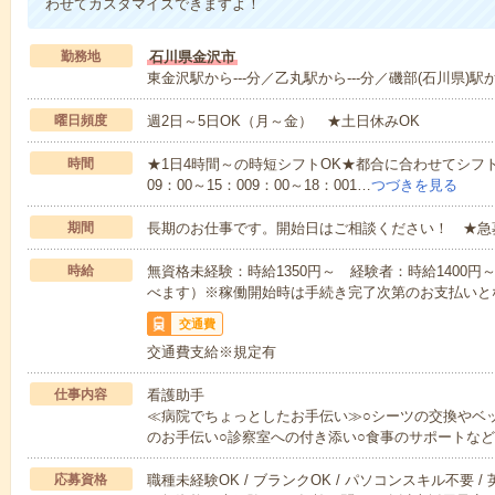
わせてカスタマイズできますよ！
勤務地
石川県金沢市
東金沢駅から---分／乙丸駅から---分／磯部(石川県)駅か
曜日頻度
週2日～5日OK（月～金） ★土日休みOK
時間
★1日4時間～の時短シフトOK★都合に合わせてシフト
09：00～15：009：00～18：001…
つづきを見る
期間
長期のお仕事です。開始日はご相談ください！ ★急
時給
無資格未経験：時給1350円～ 経験者：時給1400
べます）※稼働開始時は手続き完了次第のお支払いと
交通費
交通費支給※規定有
仕事内容
看護助手
≪病院でちょっとしたお手伝い≫○シーツの交換やベ
のお手伝い○診察室への付き添い○食事のサポートな
応募資格
職種未経験OK / ブランクOK / パソコンスキル不要 /