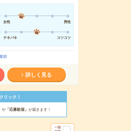
女性
男性
テキパキ
コツコツ
業部
詳しく見る
クリック！
」
や
「応募歓迎」
が届きます！
一括