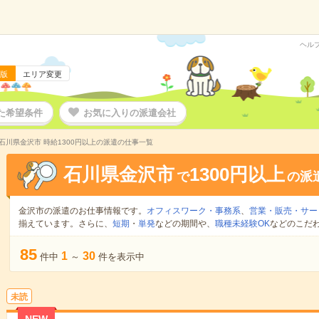
ヘル
版
エリア変更
た希望条件
お気に入りの派遣会社
石川県金沢市 時給1300円以上の派遣の仕事一覧
石川県金沢市
1300円以上
で
の派
金沢市の派遣のお仕事情報です。
オフィスワーク・事務系
、
営業・販売・サー
揃えています。さらに、
短期
・
単発
などの期間や、
職種未経験OK
などのこだ
85
1
30
件中
～
件を表示中
未読