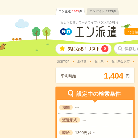
エン派遣
4905
件
エンバイト
9279
件
ちょうど良いワークライフバランスが叶う
北信越
気になる！リスト
0
保存し
派遣TOP
北信越
石川県
石川県金沢市
,
1
4
0
4
平均時給:
円
設定中の検索条件
期間
---
派遣形式
---
時給
1300円以上