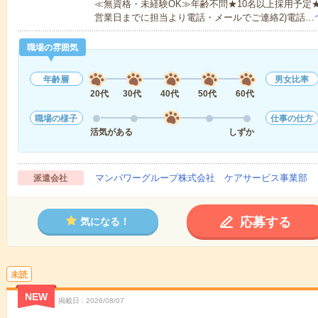
≪無資格・未経験OK≫年齢不問★10名以上採用予定
営業日までに担当より電話・メールでご連絡2)電話…
職場の雰囲気
年齢層
男女比率
20代
30代
40代
50代
60代
職場の様子
仕事の仕方
活気がある
しずか
マンパワーグループ株式会社 ケアサービス事業部 
派遣会社
応募する
気になる！
未読
NEW
掲載日
2026/08/07