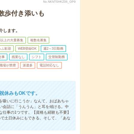
No.NKNTSHKZ06_OP9
散歩付き添いも
介します。
名以上の大量募集
複数名募集
ゅふ歓迎
WEB登録OK
週2～3日勤務
仕事
残業なし
シフト
交替制勤務
職場が禁煙
派遣多
電話対応なし
日祝休みもOKです。
を吸いに行こうか」なんて、おばあちゃ
い会話に「うんうん」と耳を傾ける。中
な仕事の1つです。【資格も経験も不要】
めで土日休みにもできる。そして、「あな