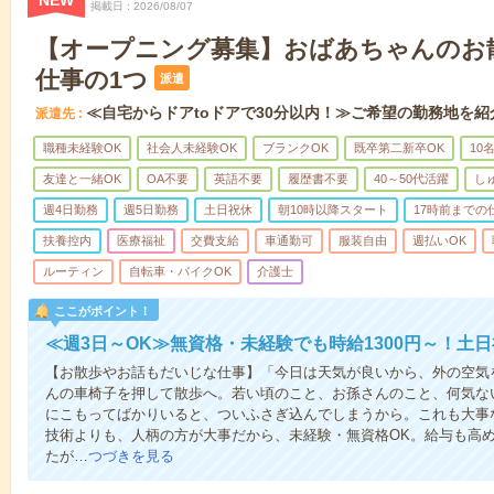
NEW
掲載日
2026/08/07
【オープニング募集】おばあちゃんのお
仕事の1つ
派遣
≪自宅からドアtoドアで30分以内！≫ご希望の勤務地を紹
派遣先
職種未経験OK
社会人未経験OK
ブランクOK
既卒第二新卒OK
10
友達と一緒OK
OA不要
英語不要
履歴書不要
40～50代活躍
し
週4日勤務
週5日勤務
土日祝休
朝10時以降スタート
17時前までの
扶養控内
医療福祉
交費支給
車通勤可
服装自由
週払いOK
ルーティン
自転車・バイクOK
介護士
ここがポイント！
≪週3日～OK≫無資格・未経験でも時給1300円～！土
【お散歩やお話もだいじな仕事】「今日は天気が良いから、外の空気
んの車椅子を押して散歩へ。若い頃のこと、お孫さんのこと、何気な
にこもってばかりいると、ついふさぎ込んでしまうから。これも大事
技術よりも、人柄の方が大事だから、未経験・無資格OK。給与も高
たが…
つづきを見る