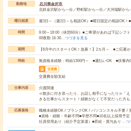
勤務地
石川県金沢市
北鉄金沢駅から---分／野町駅から---分／大河端駅から--
曜日頻度
週3日～（週2日～も相談OK）■曜日固定の相談OK
時間
9:00～18:00（休憩60分）■ご希望があれば下記シフトもOK
00夜勤 16:30…
つづきを見る
期間
【8月中のスタートOK！急募！】2カ月～ ■ご応募
時給
無資格未経験：時給1300円～ ■週払いOK ■扶養内O
交通費
交通費全額支給
仕事内容
介護関連
≪散歩に付き添ったり、お話し相手になったり≫「え
きる仕事からスタート！経験がなくて不安だった方も
応募資格
職種未経験OK / ブランクOK / パソコンスキル不要 /
■資格・経験・年齢不問■学歴不問■10名以上採用予定
社員登用あり（紹介予定派遣）■昇給・賞与あり …
つ