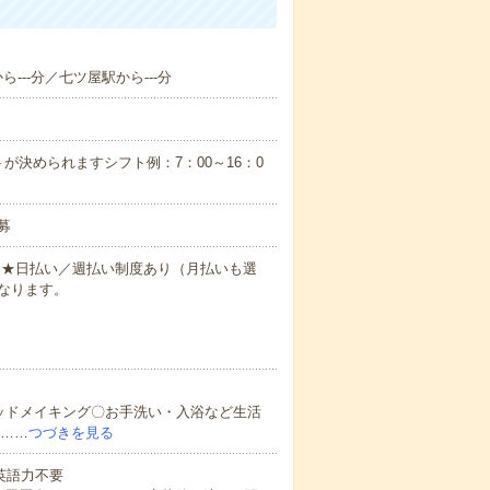
ら---分／七ツ屋駅から---分
が決められますシフト例：7：00～16：0
募
円～★日払い／週払い制度あり（月払いも選
なります。
ッドメイキング〇お手洗い・入浴など生活
ど……
つづきを見る
 英語力不要