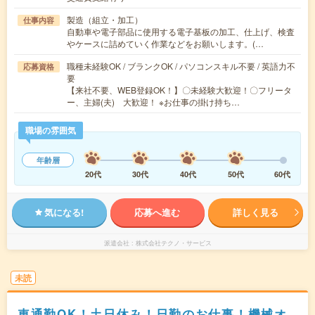
製造（組立・加工）
仕事内容
自動車や電子部品に使用する電子基板の加工、仕上げ、検査
やケースに詰めていく作業などをお願いします。(…
職種未経験OK / ブランクOK / パソコンスキル不要 / 英語力不
応募資格
要
【来社不要、WEB登録OK！】〇未経験大歓迎！〇フリータ
ー、主婦(夫) 大歓迎！ ※お仕事の掛け持ち…
職場の雰囲気
年齢層
20代
30代
40代
50代
60代
気になる!
応募へ進む
詳しく見る
派遣会社
株式会社テクノ・サービス
未読
車通勤OK！土日休み！日勤のお仕事！機械オ