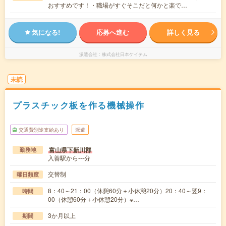
おすすめです！・職場がすぐそこだと何かと楽で…
気になる!
応募へ進む
詳しく見る
派遣会社
株式会社日本ケイテム
未読
プラスチック板を作る機械操作
交通費別途支給あり
派遣
富山県下新川郡
勤務地
入善駅から---分
交替制
曜日頻度
8：40～21：00（休憩60分＋小休憩20分）20：40～翌9：
時間
00（休憩60分＋小休憩20分）※…
3か月以上
期間