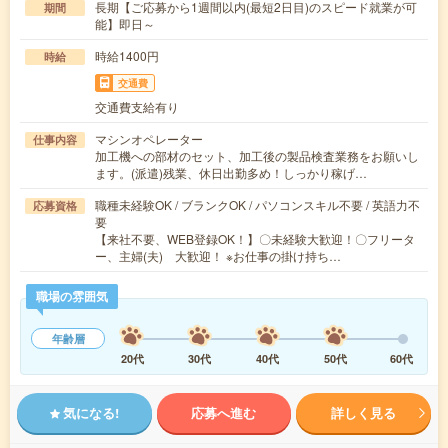
長期【ご応募から1週間以内(最短2日目)のスピード就業が可
期間
能】即日～
時給1400円
時給
交通費
交通費支給有り
マシンオペレーター
仕事内容
加工機への部材のセット、加工後の製品検査業務をお願いし
ます。(派遣)残業、休日出勤多め！しっかり稼げ…
職種未経験OK / ブランクOK / パソコンスキル不要 / 英語力不
応募資格
要
【来社不要、WEB登録OK！】〇未経験大歓迎！〇フリータ
ー、主婦(夫) 大歓迎！ ※お仕事の掛け持ち…
職場の雰囲気
年齢層
20代
30代
40代
50代
60代
気になる!
応募へ進む
詳しく見る