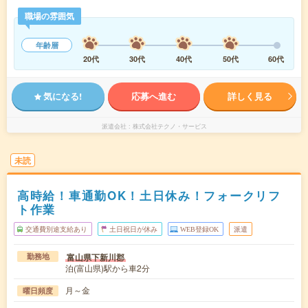
職場の雰囲気
年齢層
20代
30代
40代
50代
60代
気になる!
応募へ進む
詳しく見る
派遣会社
株式会社テクノ・サービス
未読
高時給！車通勤OK！土日休み！フォークリフ
ト作業
交通費別途支給あり
土日祝日が休み
WEB登録OK
派遣
富山県下新川郡
勤務地
泊(富山県)駅から車2分
月～金
曜日頻度