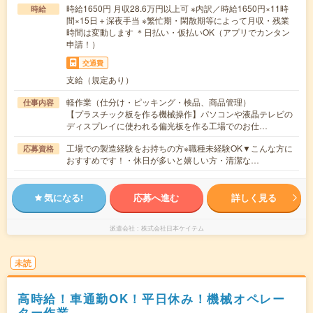
時給1650円 月収28.6万円以上可 ※内訳／時給1650円×11時
時給
間×15日＋深夜手当 ※繁忙期・閑散期等によって月収・残業
時間は変動します ＊日払い・仮払いOK（アプリでカンタン
申請！）
交通費
支給（規定あり）
軽作業（仕分け・ピッキング・検品、商品管理）
仕事内容
【プラスチック板を作る機械操作】パソコンや液晶テレビの
ディスプレイに使われる偏光板を作る工場でのお仕…
工場での製造経験をお持ちの方※職種未経験OK▼こんな方に
応募資格
おすすめです！・休日が多いと嬉しい方・清潔な…
気になる!
応募へ進む
詳しく見る
派遣会社
株式会社日本ケイテム
未読
高時給！車通勤OK！平日休み！機械オペレー
ター作業