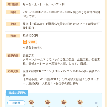
月～金・土・日・祝 ※シフト制
曜日頻度
7:30～16:0015:30～0:0023:30～8:00※表記のうち実働7時間
時間
30分です。
長期【ご応募から1週間以内(最短2日目)のスピード就業が可
期間
能】即日～
時給1300円
時給
交通費
交通費支給有り
食品加工
仕事内容
クリーンルーム内にてパックご飯の製造、炊飯工程、包装工
程、機械オペレーター業務をお願いします。(派遣…
職種未経験OK / ブランクOK / パソコンスキル不要 / 英語力不
応募資格
要
【来社不要、WEB登録OK！】〇未経験大歓迎！〇フリータ
ー、主婦(夫) 大歓迎！ ※お仕事の掛け持ち…
職場の雰囲気
年齢層