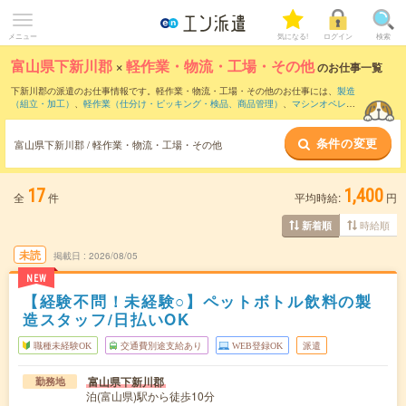
メニュー
気になる!
ログイン
検索
富山県下新川郡
×
軽作業・物流・工場・その他
のお仕事一覧
下新川郡の派遣のお仕事情報です。軽作業・物流・工場・その他のお仕事には、
製造
（組立・加工）
、
軽作業（仕分け・ピッキング・検品、商品管理）
、
マシンオペレー
ター
などがあります。さらに、
短期
・
単発
などの期間や、
職種未経験OK
などのこだわ
り条件で絞り込んでいただけます。
条件の変更
富山県下新川郡 / 軽作業・物流・工場・その他
17
1,400
全
件
平均時給:
円
時給順
新着順
未読
掲載日
2026/08/05
NEW
【経験不問！未経験○】ペットボトル飲料の製
造スタッフ/日払いOK
職種未経験OK
交通費別途支給あり
WEB登録OK
派遣
富山県下新川郡
勤務地
泊(富山県)駅から徒歩10分