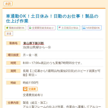
未読
車通勤OK！土日休み！日勤のお仕事！製品の
仕上げ作業
職種未経験OK
交通費別途支給あり
土日祝日が休み
WEB登録OK
派遣
富山県下新川郡
勤務地
泊(富山県)駅から---分
月～金・祝
曜日頻度
8:00～17:00※表記のうち実働7時間55分です。
時間
長期【ご応募から1週間以内(最短2日目)のスピード就業が可
期間
能】即日～
時給1150円
時給
交通費
交通費支給有り
製造（組立・加工）
仕事内容
アルミ製フレームの仕上げ作業、作業台へ運搬してアルコー