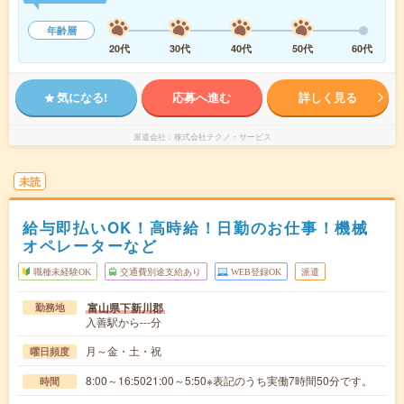
年齢層
20代
30代
40代
50代
60代
気になる!
応募へ進む
詳しく見る
派遣会社
株式会社テクノ・サービス
未読
給与即払いOK！高時給！日勤のお仕事！機械
オペレーターなど
職種未経験OK
交通費別途支給あり
WEB登録OK
派遣
富山県下新川郡
勤務地
入善駅から---分
月～金・土・祝
曜日頻度
8:00～16:5021:00～5:50※表記のうち実働7時間50分です。
時間