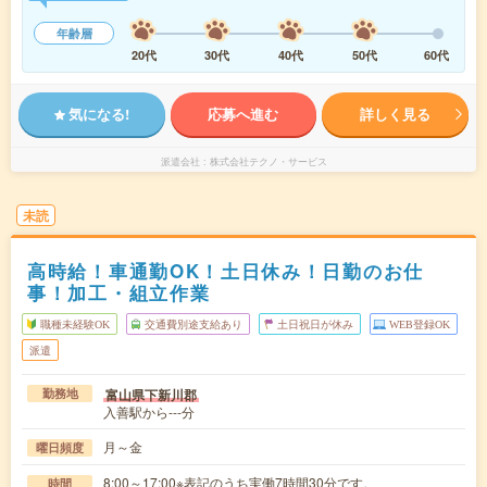
年齢層
20代
30代
40代
50代
60代
気になる!
応募へ進む
詳しく見る
派遣会社
株式会社テクノ・サービス
未読
高時給！車通勤OK！土日休み！日勤のお仕
事！加工・組立作業
職種未経験OK
交通費別途支給あり
土日祝日が休み
WEB登録OK
派遣
富山県下新川郡
勤務地
入善駅から---分
月～金
曜日頻度
8:00～17:00※表記のうち実働7時間30分です。
時間