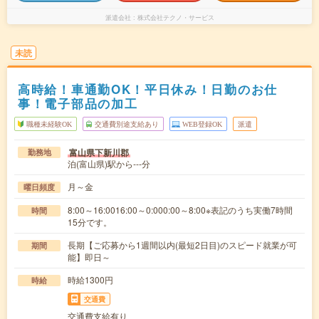
派遣会社
株式会社テクノ・サービス
未読
高時給！車通勤OK！平日休み！日勤のお仕
事！電子部品の加工
職種未経験OK
交通費別途支給あり
WEB登録OK
派遣
富山県下新川郡
勤務地
泊(富山県)駅から---分
月～金
曜日頻度
8:00～16:0016:00～0:000:00～8:00※表記のうち実働7時間
時間
15分です。
長期【ご応募から1週間以内(最短2日目)のスピード就業が可
期間
能】即日～
時給1300円
時給
交通費
交通費支給有り