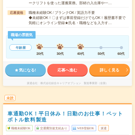
ークリフトを使った運搬業務。部材の入出庫や一…
職種未経験OK / ブランクOK / 英語力不要
応募資格
◆未経験OK！〇まずは事前登録だけでもOK！履歴書不要で
気軽にオンライン登録★氏名・職種などを入力す…
職場の雰囲気
年齢層
20代
30代
40代
50代
60代
気になる!
応募へ進む
詳しく見る
派遣会社
株式会社綜合キャリアオプション 製造事業部（全国）
未読
車通勤OK！平日休み！日勤のお仕事！ペット
ボトル飲料製造
職種未経験OK
交通費別途支給あり
WEB登録OK
派遣