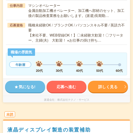
マシンオペレーター
仕事内容
金属自動加工機オペレーター、加工機へ部材のセット、加工
後の製品検査業務をお願いします。(派遣)長期勤…
職種未経験OK / ブランクOK / パソコンスキル不要 / 英語力不
応募資格
要
【来社不要、WEB登録OK！】〇未経験大歓迎！〇フリータ
ー、主婦(夫) 大歓迎！ ※お仕事の掛け持ち…
職場の雰囲気
年齢層
20代
30代
40代
50代
60代
気になる!
応募へ進む
詳しく見る
派遣会社
株式会社テクノ・サービス
未読
液晶ディスプレイ製造の装置補助