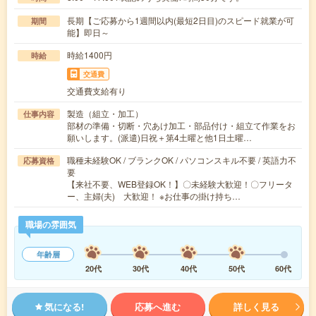
長期【ご応募から1週間以内(最短2日目)のスピード就業が可
期間
能】即日～
時給1400円
時給
交通費
交通費支給有り
製造（組立・加工）
仕事内容
部材の準備・切断・穴あけ加工・部品付け・組立て作業をお
願いします。(派遣)日祝＋第4土曜と他1日土曜…
職種未経験OK / ブランクOK / パソコンスキル不要 / 英語力不
応募資格
要
【来社不要、WEB登録OK！】〇未経験大歓迎！〇フリータ
ー、主婦(夫) 大歓迎！ ※お仕事の掛け持ち…
職場の雰囲気
年齢層
20代
30代
40代
50代
60代
気になる!
応募へ進む
詳しく見る