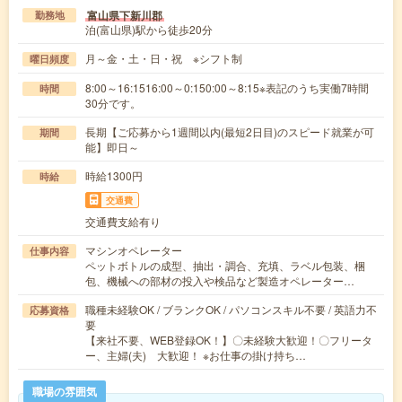
富山県下新川郡
勤務地
泊(富山県)駅から徒歩20分
月～金・土・日・祝 ※シフト制
曜日頻度
8:00～16:1516:00～0:150:00～8:15※表記のうち実働7時間
時間
30分です。
長期【ご応募から1週間以内(最短2日目)のスピード就業が可
期間
能】即日～
時給1300円
時給
交通費
交通費支給有り
マシンオペレーター
仕事内容
ペットボトルの成型、抽出・調合、充填、ラベル包装、梱
包、機械への部材の投入や検品など製造オペレーター…
職種未経験OK / ブランクOK / パソコンスキル不要 / 英語力不
応募資格
要
【来社不要、WEB登録OK！】〇未経験大歓迎！〇フリータ
ー、主婦(夫) 大歓迎！ ※お仕事の掛け持ち…
職場の雰囲気