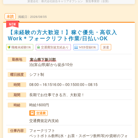
派遣会社
株式会社綜合キャリアオプション 製造事業部（全国）
未読
掲載日
2026/08/05
NEW
【未経験の方大歓迎！】稼ぐ優先・高収入
Work＊フォークリフト作業/日払いOK
職種未経験OK
交通費別途支給あり
WEB登録OK
派遣
富山県下新川郡
勤務地
泊(富山県)駅から徒歩10分
シフト制
曜日頻度
08:00～16:1516:00～00:1500:00～08:15
時間
長期でお仕事できる方、大歓迎！
期間
時給1600円
時給
交通費
交通費規定内支給
フォークリフト
仕事内容
ペットボトル飲料(水・お茶・スポーツ飲料等)や資材のフォ