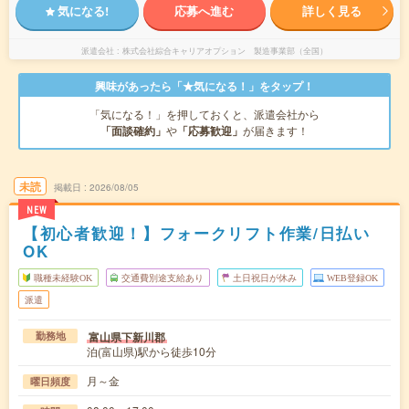
気になる!
応募へ進む
詳しく見る
派遣会社
株式会社綜合キャリアオプション 製造事業部（全国）
興味があったら「★気になる！」をタップ！
「気になる！」を押しておくと、派遣会社から
「面談確約」
や
「応募歓迎」
が届きます！
未読
掲載日
2026/08/05
NEW
【初心者歓迎！】フォークリフト作業/日払い
OK
職種未経験OK
交通費別途支給あり
土日祝日が休み
WEB登録OK
派遣
富山県下新川郡
勤務地
泊(富山県)駅から徒歩10分
月～金
曜日頻度