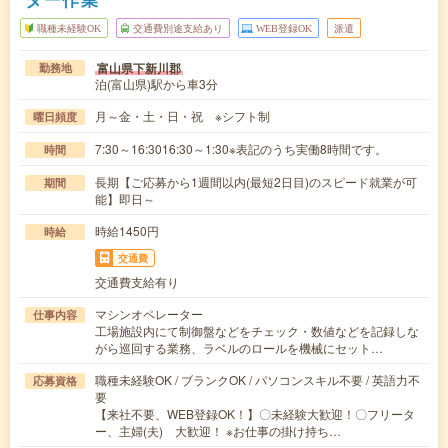
職種未経験OK
交通費別途支給あり
WEB登録OK
派遣
富山県下新川郡
勤務地
泊(富山県)駅から車3分
月～金・土・日・祝 ※シフト制
曜日頻度
7:30～16:3016:30～1:30※表記のうち実働8時間です。
時間
長期【ご応募から1週間以内(最短2日目)のスピード就業が可
期間
能】即日～
時給1450円
時給
交通費
交通費支給有り
マシンオペレーター
仕事内容
工場施設内にて制御盤などをチェック・数値などを記録しな
がら巡回する業務、ラベルのロールを機械にセット…
職種未経験OK / ブランクOK / パソコンスキル不要 / 英語力不
応募資格
要
【来社不要、WEB登録OK！】〇未経験大歓迎！〇フリータ
ー、主婦(夫) 大歓迎！ ※お仕事の掛け持ち…