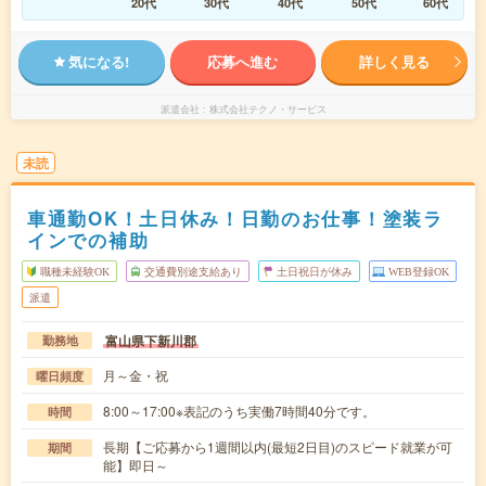
20代
30代
40代
50代
60代
気になる!
応募へ進む
詳しく見る
派遣会社
株式会社テクノ・サービス
未読
車通勤OK！土日休み！日勤のお仕事！塗装ラ
インでの補助
職種未経験OK
交通費別途支給あり
土日祝日が休み
WEB登録OK
派遣
富山県下新川郡
勤務地
月～金・祝
曜日頻度
8:00～17:00※表記のうち実働7時間40分です。
時間
長期【ご応募から1週間以内(最短2日目)のスピード就業が可
期間
能】即日～