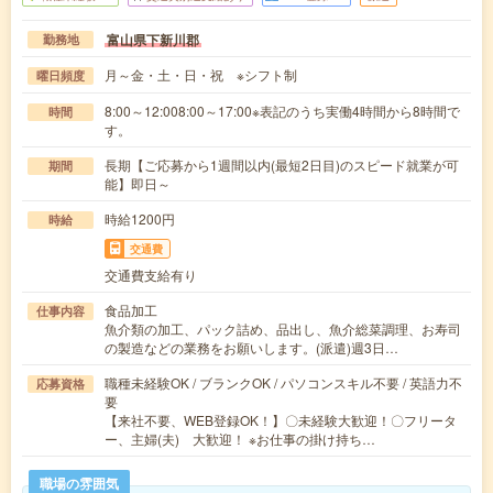
富山県下新川郡
勤務地
月～金・土・日・祝 ※シフト制
曜日頻度
8:00～12:008:00～17:00※表記のうち実働4時間から8時間で
時間
す。
長期【ご応募から1週間以内(最短2日目)のスピード就業が可
期間
能】即日～
時給1200円
時給
交通費
交通費支給有り
食品加工
仕事内容
魚介類の加工、パック詰め、品出し、魚介総菜調理、お寿司
の製造などの業務をお願いします。(派遣)週3日…
職種未経験OK / ブランクOK / パソコンスキル不要 / 英語力不
応募資格
要
【来社不要、WEB登録OK！】〇未経験大歓迎！〇フリータ
ー、主婦(夫) 大歓迎！ ※お仕事の掛け持ち…
職場の雰囲気