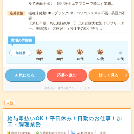
ルで表面を拭く、削り粉をエアブローで飛ばす業務…
職種未経験OK / ブランクOK / パソコンスキル不要 / 英語力不
応募資格
要
【来社不要、WEB登録OK！】〇未経験大歓迎！〇フリータ
ー、主婦(夫) 大歓迎！ ※お仕事の掛け持ち…
職場の雰囲気
年齢層
20代
30代
40代
50代
60代
気になる!
応募へ進む
詳しく見る
派遣会社
株式会社テクノ・サービス
未読
給与即払いOK！平日休み！日勤のお仕事！加
工・調理業務
職種未経験OK
交通費別途支給あり
WEB登録OK
派遣