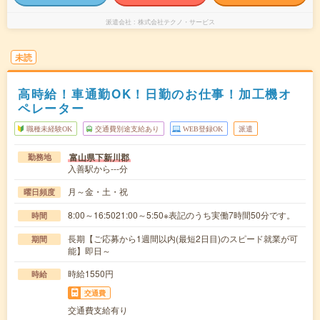
派遣会社
株式会社テクノ・サービス
未読
高時給！車通勤OK！日勤のお仕事！加工機オ
ペレーター
職種未経験OK
交通費別途支給あり
WEB登録OK
派遣
富山県下新川郡
勤務地
入善駅から---分
月～金・土・祝
曜日頻度
8:00～16:5021:00～5:50※表記のうち実働7時間50分です。
時間
長期【ご応募から1週間以内(最短2日目)のスピード就業が可
期間
能】即日～
時給1550円
時給
交通費
交通費支給有り