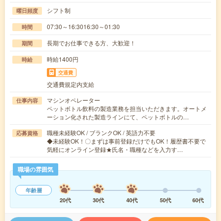
シフト制
曜日頻度
07:30～16:3016:30～01:30
時間
長期でお仕事できる方、大歓迎！
期間
時給1400円
時給
交通費
交通費規定内支給
マシンオペレーター
仕事内容
ペットボトル飲料の製造業務を担当いただきます。オートメ
ーション化された製造ラインにて、ペットボトルの…
職種未経験OK / ブランクOK / 英語力不要
応募資格
◆未経験OK！〇まずは事前登録だけでもOK！履歴書不要で
気軽にオンライン登録★氏名・職種などを入力す…
職場の雰囲気
年齢層
20代
30代
40代
50代
60代