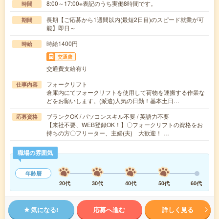
8:00～17:00※表記のうち実働8時間です。
時間
長期【ご応募から1週間以内(最短2日目)のスピード就業が可
期間
能】即日～
時給1400円
時給
交通費
交通費支給有り
フォークリフト
仕事内容
倉庫内にてフォークリフトを使用して荷物を運搬する作業な
どをお願いします。(派遣)人気の日勤！基本土日…
ブランクOK / パソコンスキル不要 / 英語力不要
応募資格
【来社不要、WEB登録OK！】〇フォークリフトの資格をお
持ちの方〇フリーター、主婦(夫) 大歓迎！ …
職場の雰囲気
年齢層
20代
30代
40代
50代
60代
気になる!
応募へ進む
詳しく見る