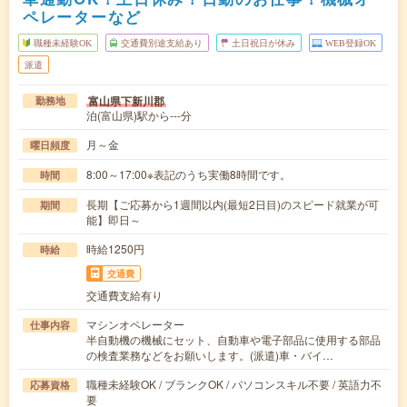
ペレーターなど
職種未経験OK
交通費別途支給あり
土日祝日が休み
WEB登録OK
派遣
富山県下新川郡
勤務地
泊(富山県)駅から---分
月～金
曜日頻度
8:00～17:00※表記のうち実働8時間です。
時間
長期【ご応募から1週間以内(最短2日目)のスピード就業が可
期間
能】即日～
時給1250円
時給
交通費
交通費支給有り
マシンオペレーター
仕事内容
半自動機の機械にセット、自動車や電子部品に使用する部品
の検査業務などをお願いします。(派遣)車・バイ…
職種未経験OK / ブランクOK / パソコンスキル不要 / 英語力不
応募資格
要