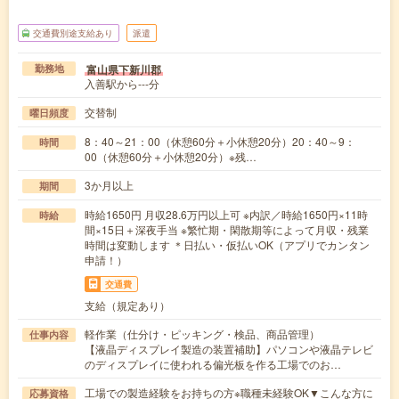
交通費別途支給あり
派遣
富山県下新川郡
勤務地
入善駅から---分
交替制
曜日頻度
8：40～21：00（休憩60分＋小休憩20分）20：40～9：
時間
00（休憩60分＋小休憩20分）※残…
3か月以上
期間
時給1650円 月収28.6万円以上可 ※内訳／時給1650円×11時
時給
間×15日＋深夜手当 ※繁忙期・閑散期等によって月収・残業
時間は変動します ＊日払い・仮払いOK（アプリでカンタン
申請！）
交通費
支給（規定あり）
軽作業（仕分け・ピッキング・検品、商品管理）
仕事内容
【液晶ディスプレイ製造の装置補助】パソコンや液晶テレビ
のディスプレイに使われる偏光板を作る工場でのお…
工場での製造経験をお持ちの方※職種未経験OK▼こんな方に
応募資格