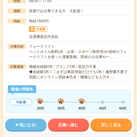
08:00～17:00
時間
長期でお仕事できる方、大歓迎！
期間
時給1500円
時給
交通費
交通費規定内支給
フォークリフト
仕事内容
ペットボトル飲料(水・お茶・スポーツ飲料等)や資材のフォ
ークリフトを使った運搬業務。部材の入出庫や一…
職種未経験OK / ブランクOK / 英語力不要
応募資格
◆未経験OK！〇まずは事前登録だけでもOK！履歴書不要で
気軽にオンライン登録★氏名・職種などを入力す…
職場の雰囲気
年齢層
20代
30代
40代
50代
60代
気になる!
応募へ進む
詳しく見る