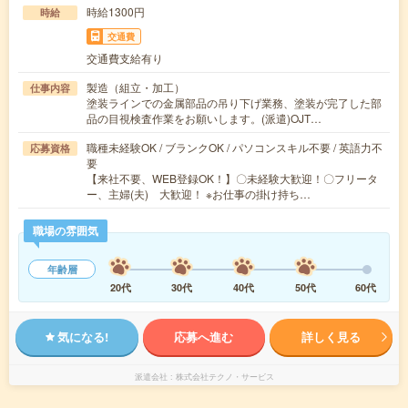
時給1300円
時給
交通費
交通費支給有り
製造（組立・加工）
仕事内容
塗装ラインでの金属部品の吊り下げ業務、塗装が完了した部
品の目視検査作業をお願いします。(派遣)OJT…
職種未経験OK / ブランクOK / パソコンスキル不要 / 英語力不
応募資格
要
【来社不要、WEB登録OK！】〇未経験大歓迎！〇フリータ
ー、主婦(夫) 大歓迎！ ※お仕事の掛け持ち…
職場の雰囲気
年齢層
20代
30代
40代
50代
60代
気になる!
応募へ進む
詳しく見る
派遣会社
株式会社テクノ・サービス