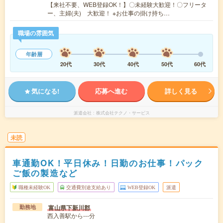
【来社不要、WEB登録OK！】〇未経験大歓迎！〇フリータ
ー、主婦(夫) 大歓迎！ ※お仕事の掛け持ち…
職場の雰囲気
年齢層
20代
30代
40代
50代
60代
気になる!
応募へ進む
詳しく見る
派遣会社
株式会社テクノ・サービス
未読
車通勤OK！平日休み！日勤のお仕事！パック
ご飯の製造など
職種未経験OK
交通費別途支給あり
WEB登録OK
派遣
富山県下新川郡
勤務地
西入善駅から---分