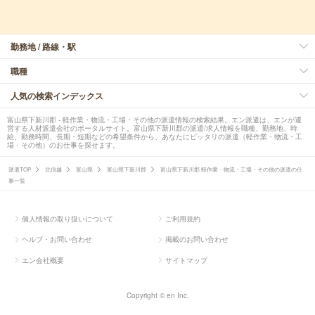
勤務地 / 路線・駅
職種
人気の検索インデックス
富山県下新川郡 - 軽作業・物流・工場・その他の派遣情報の検索結果。エン派遣は、エンが運
営する人材派遣会社のポータルサイト。富山県下新川郡の派遣/求人情報を職種、勤務地、時
給、勤務時間、長期・短期などの希望条件から、あなたにピッタリの派遣（軽作業・物流・工
場・その他）のお仕事を探せます。
派遣TOP
北信越
富山県
富山県下新川郡
富山県下新川郡 軽作業・物流・工場・その他の派遣の仕
事一覧
個人情報の取り扱いについて
ご利用規約
ヘルプ・お問い合わせ
掲載のお問い合わせ
エン会社概要
サイトマップ
Copyright © en Inc.