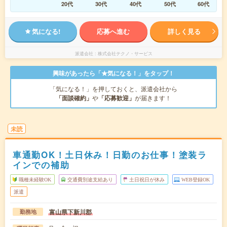
20代
30代
40代
50代
60代
気になる!
応募へ進む
詳しく見る
派遣会社
株式会社テクノ・サービス
興味があったら「★気になる！」をタップ！
「気になる！」を押しておくと、派遣会社から
「面談確約」
や
「応募歓迎」
が届きます！
未読
車通勤OK！土日休み！日勤のお仕事！塗装ラ
インでの補助
職種未経験OK
交通費別途支給あり
土日祝日が休み
WEB登録OK
派遣
富山県下新川郡
勤務地