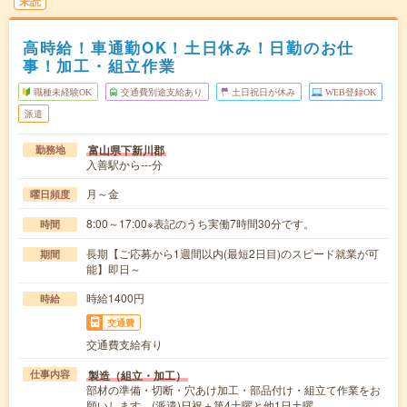
未読
高時給！車通勤OK！土日休み！日勤のお仕
事！加工・組立作業
職種未経験OK
交通費別途支給あり
土日祝日が休み
WEB登録OK
派遣
富山県下新川郡
勤務地
入善駅から---分
月～金
曜日頻度
8:00～17:00※表記のうち実働7時間30分です。
時間
長期【ご応募から1週間以内(最短2日目)のスピード就業が可
期間
能】即日～
時給1400円
時給
交通費
交通費支給有り
製造（組立・加工）
仕事内容
部材の準備・切断・穴あけ加工・部品付け・組立て作業をお
願いします。(派遣)日祝＋第4土曜と他1日土曜…