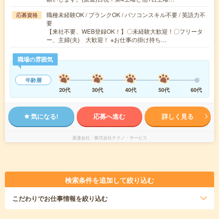
職種未経験OK / ブランクOK / パソコンスキル不要 / 英語力不
応募資格
要
【来社不要、WEB登録OK！】〇未経験大歓迎！〇フリータ
ー、主婦(夫) 大歓迎！ ※お仕事の掛け持ち…
職場の雰囲気
年齢層
20代
30代
40代
50代
60代
気になる!
応募へ進む
詳しく見る
派遣会社
株式会社テクノ・サービス
検索条件を追加して絞り込む
こだわり
でお仕事情報を絞り込む