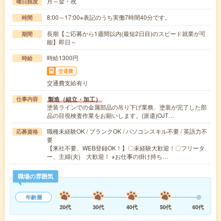
月～金・祝
曜日頻度
8:00～17:00※表記のうち実働7時間40分です。
時間
長期【ご応募から1週間以内(最短2日目)のスピード就業が可
期間
能】即日～
時給1300円
時給
交通費
交通費支給有り
製造（組立・加工）
仕事内容
塗装ラインでの金属部品の吊り下げ業務、塗装が完了した部
品の目視検査作業をお願いします。(派遣)OJT…
職種未経験OK / ブランクOK / パソコンスキル不要 / 英語力不
応募資格
要
【来社不要、WEB登録OK！】〇未経験大歓迎！〇フリータ
ー、主婦(夫) 大歓迎！ ※お仕事の掛け持ち…
職場の雰囲気
年齢層
20代
30代
40代
50代
60代