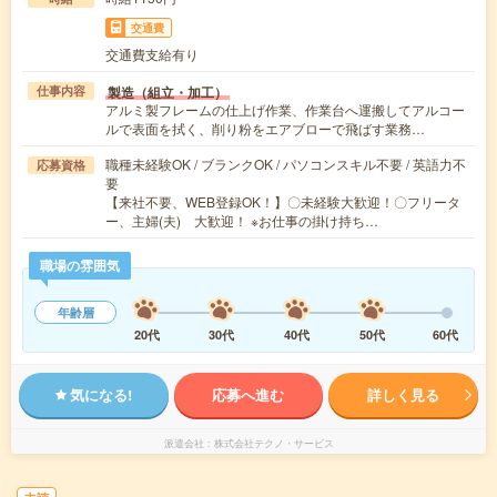
交通費
交通費支給有り
製造（組立・加工）
仕事内容
アルミ製フレームの仕上げ作業、作業台へ運搬してアルコー
ルで表面を拭く、削り粉をエアブローで飛ばす業務…
職種未経験OK / ブランクOK / パソコンスキル不要 / 英語力不
応募資格
要
【来社不要、WEB登録OK！】〇未経験大歓迎！〇フリータ
ー、主婦(夫) 大歓迎！ ※お仕事の掛け持ち…
職場の雰囲気
年齢層
20代
30代
40代
50代
60代
気になる!
応募へ進む
詳しく見る
派遣会社
株式会社テクノ・サービス