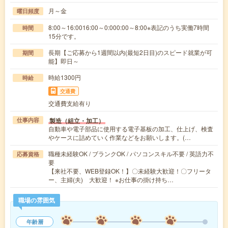
月～金
曜日頻度
8:00～16:0016:00～0:000:00～8:00※表記のうち実働7時間
時間
15分です。
長期【ご応募から1週間以内(最短2日目)のスピード就業が可
期間
能】即日～
時給1300円
時給
交通費
交通費支給有り
製造（組立・加工）
仕事内容
自動車や電子部品に使用する電子基板の加工、仕上げ、検査
やケースに詰めていく作業などをお願いします。(…
職種未経験OK / ブランクOK / パソコンスキル不要 / 英語力不
応募資格
要
【来社不要、WEB登録OK！】〇未経験大歓迎！〇フリータ
ー、主婦(夫) 大歓迎！ ※お仕事の掛け持ち…
職場の雰囲気
年齢層