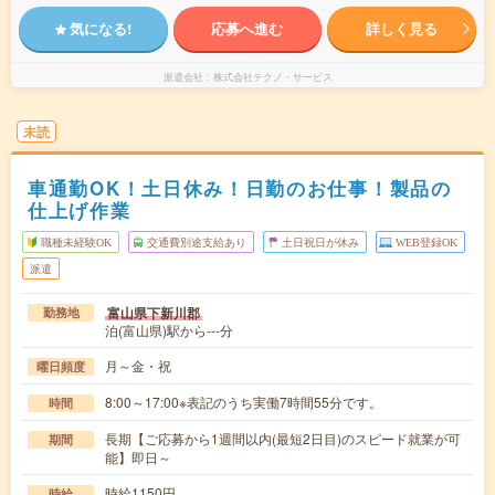
気になる!
応募へ進む
詳しく見る
派遣会社
株式会社テクノ・サービス
未読
車通勤OK！土日休み！日勤のお仕事！製品の
仕上げ作業
職種未経験OK
交通費別途支給あり
土日祝日が休み
WEB登録OK
派遣
富山県下新川郡
勤務地
泊(富山県)駅から---分
月～金・祝
曜日頻度
8:00～17:00※表記のうち実働7時間55分です。
時間
長期【ご応募から1週間以内(最短2日目)のスピード就業が可
期間
能】即日～
時給1150円
時給