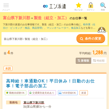
メニュー
気になる!
ログイン
検索
富山県下新川郡
×
製造（組立・加工）
のお仕事一覧
下新川郡の派遣のお仕事情報です。製造（組立・加工）のお仕事の他に、
軽作業（仕
分け・ピッキング・検品、商品管理）
、
マシンオペレーター
、
食品加工
などを取り揃
えています。さらに、
短期
・
単発
などの期間や、
職種未経験OK
などのこだわり条件で
絞り込んでいただけます。職種辞典：
製造（組立・加工）のお仕事とは？とは？
条件の変更
富山県下新川郡 / 製造（組立・加工）
4
1,288
全
件
平均時給:
円
時給順
新着順
未読
高時給！車通勤OK！平日休み！日勤のお仕
事！電子部品の加工
職種未経験OK
交通費別途支給あり
WEB登録OK
派遣
富山県下新川郡
勤務地
泊(富山県)駅から---分