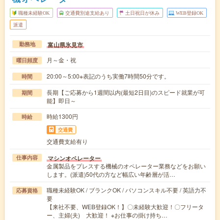
職種未経験OK
交通費別途支給あり
土日祝日が休み
WEB登録OK
派遣
富山県氷見市
勤務地
月～金・祝
曜日頻度
20:00～5:00※表記のうち実働7時間50分です。
時間
長期【ご応募から1週間以内(最短2日目)のスピード就業が可
期間
能】即日～
時給1300円
時給
交通費
交通費支給有り
マシンオペレーター
仕事内容
金属製品をプレスする機械のオペレーター業務などをお願い
します。(派遣)50代の方など幅広い年齢層が活…
職種未経験OK / ブランクOK / パソコンスキル不要 / 英語力不
応募資格
要
【来社不要、WEB登録OK！】〇未経験大歓迎！〇フリータ
ー、主婦(夫) 大歓迎！ ※お仕事の掛け持ち…