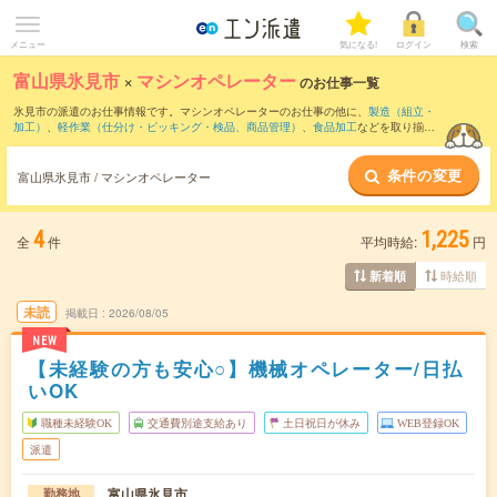
メニュー
気になる!
ログイン
検索
富山県氷見市
×
マシンオペレーター
のお仕事一覧
氷見市の派遣のお仕事情報です。マシンオペレーターのお仕事の他に、
製造（組立・
加工）
、
軽作業（仕分け・ピッキング・検品、商品管理）
、
食品加工
などを取り揃え
ています。さらに、
短期
・
単発
などの期間や、
職種未経験OK
などのこだわり条件で絞
り込んでいただけます。職種辞典：
マシンオペレーターのお仕事とは？とは？
条件の変更
富山県氷見市 / マシンオペレーター
4
1,225
全
件
平均時給:
円
時給順
新着順
未読
掲載日
2026/08/05
NEW
【未経験の方も安心○】機械オペレーター/日払
いOK
職種未経験OK
交通費別途支給あり
土日祝日が休み
WEB登録OK
派遣
富山県氷見市
勤務地