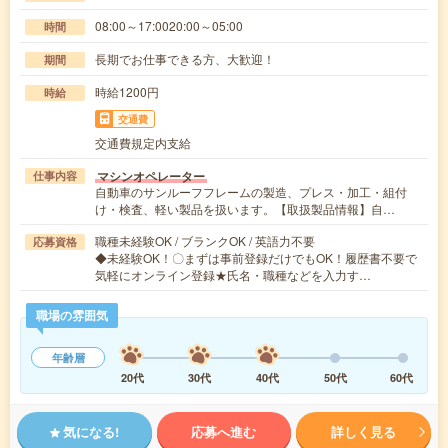
08:00～17:0020:00～05:00
時間
長期でお仕事できる方、大歓迎！
期間
時給1200円
時給
交通費
交通費規定内支給
マシンオペレーター
仕事内容
自動車のサンルーフフレームの製造、プレス・加工・組付
け・検査、軽い製品を扱います。【取扱製品情報】自…
職種未経験OK / ブランクOK / 英語力不要
応募資格
◆未経験OK！〇まずは事前登録だけでもOK！履歴書不要で
気軽にオンライン登録★氏名・職種などを入力す…
職場の雰囲気
年齢層
20代
30代
40代
50代
60代
気になる!
応募へ進む
詳しく見る