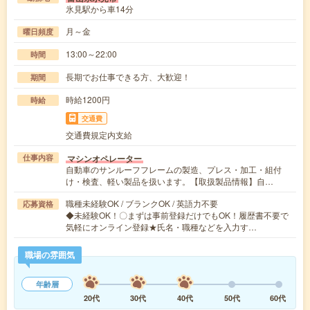
氷見駅から車14分
月～金
曜日頻度
13:00～22:00
時間
長期でお仕事できる方、大歓迎！
期間
時給1200円
時給
交通費
交通費規定内支給
マシンオペレーター
仕事内容
自動車のサンルーフフレームの製造、プレス・加工・組付
け・検査、軽い製品を扱います。【取扱製品情報】自…
職種未経験OK / ブランクOK / 英語力不要
応募資格
◆未経験OK！〇まずは事前登録だけでもOK！履歴書不要で
気軽にオンライン登録★氏名・職種などを入力す…
職場の雰囲気
年齢層
20代
30代
40代
50代
60代