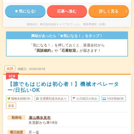
気になる!
応募へ進む
詳しく見る
派遣会社
株式会社綜合キャリアオプション 製造事業部（全国）
興味があったら「★気になる！」をタップ！
「気になる！」を押しておくと、派遣会社から
「面談確約」
や
「応募歓迎」
が届きます！
未読
掲載日
2026/08/05
NEW
【誰でもはじめは初心者！】機械オペレータ
ー/日払いOK
職種未経験OK
交通費別途支給あり
土日祝日が休み
WEB登録OK
派遣
富山県氷見市
勤務地
氷見駅から車14分
月～金
曜日頻度