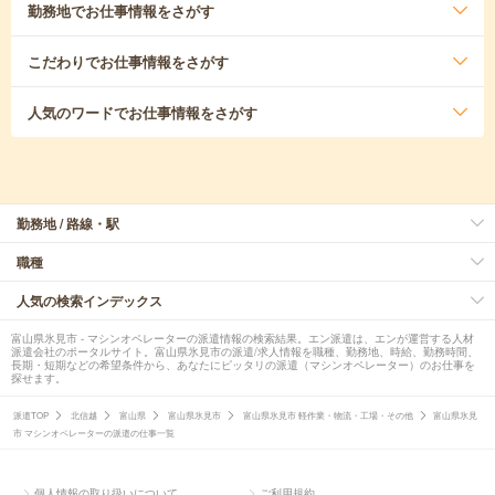
勤務地
でお仕事情報をさがす
こだわり
でお仕事情報をさがす
人気のワード
でお仕事情報をさがす
勤務地 / 路線・駅
職種
人気の検索インデックス
富山県氷見市 - マシンオペレーターの派遣情報の検索結果。エン派遣は、エンが運営する人材
派遣会社のポータルサイト。富山県氷見市の派遣/求人情報を職種、勤務地、時給、勤務時間、
長期・短期などの希望条件から、あなたにピッタリの派遣（マシンオペレーター）のお仕事を
探せます。
派遣TOP
北信越
富山県
富山県氷見市
富山県氷見市 軽作業・物流・工場・その他
富山県氷見
市 マシンオペレーターの派遣の仕事一覧
個人情報の取り扱いについて
ご利用規約