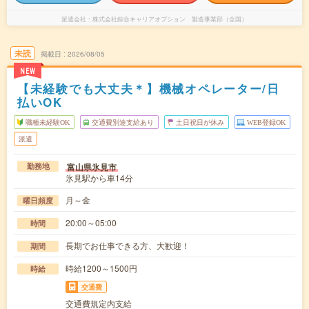
派遣会社
株式会社綜合キャリアオプション 製造事業部（全国）
未読
掲載日
2026/08/05
NEW
【未経験でも大丈夫＊】機械オペレーター/日
払いOK
職種未経験OK
交通費別途支給あり
土日祝日が休み
WEB登録OK
派遣
富山県氷見市
勤務地
氷見駅から車14分
月～金
曜日頻度
20:00～05:00
時間
長期でお仕事できる方、大歓迎！
期間
時給1200～1500円
時給
交通費
交通費規定内支給