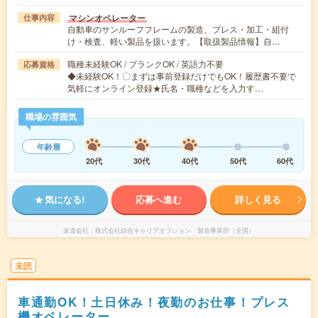
マシンオペレーター
仕事内容
自動車のサンルーフフレームの製造、プレス・加工・組付
け・検査、軽い製品を扱います。【取扱製品情報】自…
職種未経験OK / ブランクOK / 英語力不要
応募資格
◆未経験OK！〇まずは事前登録だけでもOK！履歴書不要で
気軽にオンライン登録★氏名・職種などを入力す…
職場の雰囲気
年齢層
20代
30代
40代
50代
60代
気になる!
応募へ進む
詳しく見る
派遣会社
株式会社綜合キャリアオプション 製造事業部（全国）
未読
車通勤OK！土日休み！夜勤のお仕事！プレス
機オペレーター