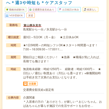
へ＊週3や時短も＊ケアスタッフ
職種未経験OK
交通費別途支給あり
土日祝日が休み
残業なし
WEB登録OK
派遣
富山県氷見市
勤務地
島尾駅から---分／氷見駅から---分
週3日～5日OK（月～金） ★土日休みOK
曜日頻度
★1日5時間～の時短シフトOK★スタート時間選べます！
時間
7:00～16:009:00～17:0011:…
開始日はご相談ください！ ★急募 ★職場が気に入れば、
期間
長期でも働けます！
無資格未経験：時給1250円～ 経験者：時給1300円～ ★
時給
日払い／週払い制度あり（月払いも選べます）※稼働開始時
は手続き完了次第のお支払いとなります。
交通費
交通費全額支給※規定有
介護関連
仕事内容
＊入居者の方の「ありがとう」が嬉しい＊おじいちゃん、お
ばあちゃんが暮らす施設での生活サポートをお任せ…