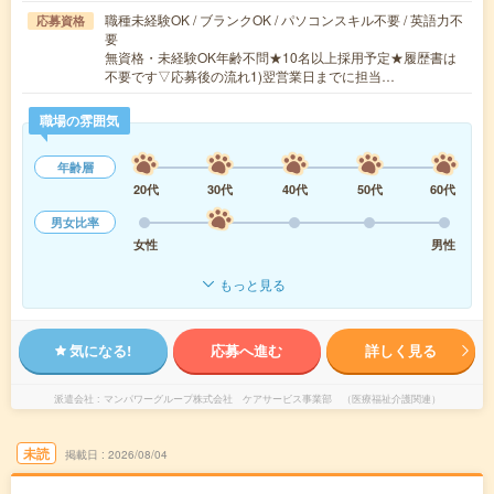
職種未経験OK / ブランクOK / パソコンスキル不要 / 英語力不
応募資格
要
無資格・未経験OK年齢不問★10名以上採用予定★履歴書は
不要です▽応募後の流れ1)翌営業日までに担当…
職場の雰囲気
年齢層
20代
30代
40代
50代
60代
男女比率
女性
男性
もっと見る
気になる!
応募へ進む
詳しく見る
派遣会社
マンパワーグループ株式会社 ケアサービス事業部 （医療福祉介護関連）
未読
掲載日
2026/08/04