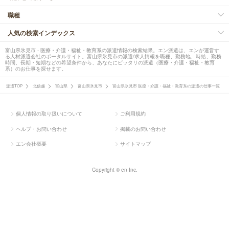
職種
人気の検索インデックス
富山県氷見市 - 医療・介護・福祉・教育系の派遣情報の検索結果。エン派遣は、エンが運営す
る人材派遣会社のポータルサイト。富山県氷見市の派遣/求人情報を職種、勤務地、時給、勤務
時間、長期・短期などの希望条件から、あなたにピッタリの派遣（医療・介護・福祉・教育
系）のお仕事を探せます。
派遣TOP
北信越
富山県
富山県氷見市
富山県氷見市 医療・介護・福祉・教育系の派遣の仕事一覧
個人情報の取り扱いについて
ご利用規約
ヘルプ・お問い合わせ
掲載のお問い合わせ
エン会社概要
サイトマップ
Copyright © en Inc.