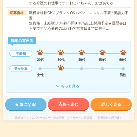
する介護のお仕事です。おじいちゃん、おばあちゃ…
職種未経験OK / ブランクOK / パソコンスキル不要 / 英語力不
応募資格
要
無資格・未経験OK年齢不問★10名以上採用予定★履歴書は
不要です▽応募後の流れ1)翌営業日までに担当…
職場の雰囲気
年齢層
20代
30代
40代
50代
60代
男女比率
女性
男性
もっと見る
気になる!
応募へ進む
詳しく見る
派遣会社
マンパワーグループ株式会社 ケアサービス事業部 （医療福祉介護関連）