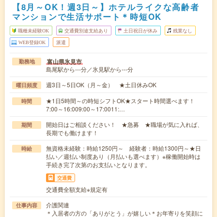
【8月～OK！週3日～】ホテルライクな高齢者
マンションで生活サポート＊時短OK
職種未経験OK
交通費別途支給あり
土日祝日が休み
残業なし
WEB登録OK
派遣
富山県氷見市
勤務地
島尾駅から---分／氷見駅から---分
週3日～5日OK（月～金） ★土日休みOK
曜日頻度
★1日5時間～の時短シフトOK★スタート時間選べます！
時間
7:00～16:009:00～17:0011:…
開始日はご相談ください！ ★急募 ★職場が気に入れば、
期間
長期でも働けます！
無資格未経験：時給1250円～ 経験者：時給1300円～★日
時給
払い／週払い制度あり（月払いも選べます）※稼働開始時は
手続き完了次第のお支払いとなります。
交通費
交通費全額支給※規定有
介護関連
仕事内容
＊入居者の方の「ありがとう」が嬉しい＊お年寄りを笑顔に