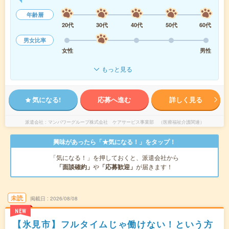
年齢層
20代
30代
40代
50代
60代
男女比率
女性
男性
もっと見る
気になる!
応募へ進む
詳しく見る
派遣会社
マンパワーグループ株式会社 ケアサービス事業部 （医療福祉介護関連）
興味があったら「★気になる！」をタップ！
「気になる！」を押しておくと、派遣会社から
「面談確約」
や
「応募歓迎」
が届きます！
未読
掲載日
2026/08/08
NEW
【氷見市】フルタイムじゃ働けない！という方