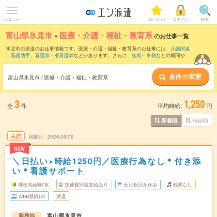
メニュー
気になる!
ログイン
検索
富山県氷見市
×
医療・介護・福祉・教育系
のお仕事一覧
氷見市の派遣のお仕事情報です。医療・介護・福祉・教育系のお仕事には、
介護関連
、
看護助手
、
看護師・准看護師
などがあります。さらに、
短期
・
単発
などの期間や、
職種未経験OK
などのこだわり条件で絞り込んでいただけます。
条件の変更
富山県氷見市 / 医療・介護・福祉・教育系
3
1,250
全
件
平均時給:
円
時給順
新着順
未読
掲載日
2026/08/08
NEW
＼日払い×時給1250円／医療行為なし＊付き添
い＊看護サポート
職種未経験OK
交通費別途支給あり
土日祝日が休み
残業なし
WEB登録OK
派遣
富山県氷見市
勤務地