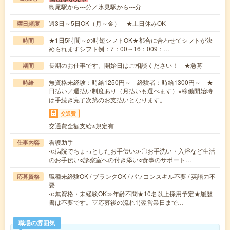
島尾駅から---分／氷見駅から---分
週3日～5日OK（月～金） ★土日休みOK
曜日頻度
★1日5時間～の時短シフトOK★都合に合わせてシフトが決
時間
められますシフト例：7：00～16：009：…
長期のお仕事です。開始日はご相談ください！ ★急募
期間
無資格未経験：時給1250円～ 経験者：時給1300円～ ★
時給
日払い／週払い制度あり（月払いも選べます）※稼働開始時
は手続き完了次第のお支払いとなります。
交通費
交通費全額支給※規定有
看護助手
仕事内容
≪病院でちょっとしたお手伝い≫〇お手洗い・入浴など生活
のお手伝い○診察室への付き添い○食事のサポート…
職種未経験OK / ブランクOK / パソコンスキル不要 / 英語力不
応募資格
要
≪無資格・未経験OK≫年齢不問★10名以上採用予定★履歴
書は不要です。▽応募後の流れ1)翌営業日まで…
職場の雰囲気