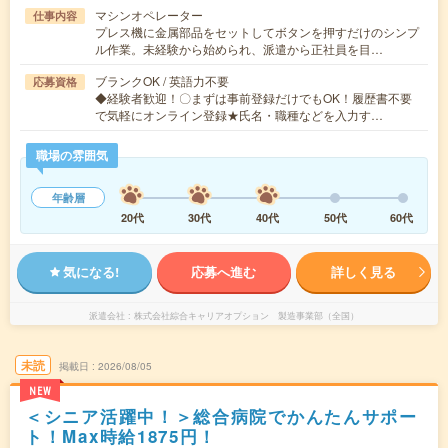
マシンオペレーター
仕事内容
プレス機に金属部品をセットしてボタンを押すだけのシンプ
ル作業。未経験から始められ、派遣から正社員を目…
ブランクOK / 英語力不要
応募資格
◆経験者歓迎！〇まずは事前登録だけでもOK！履歴書不要
で気軽にオンライン登録★氏名・職種などを入力す…
職場の雰囲気
年齢層
20代
30代
40代
50代
60代
気になる!
応募へ進む
詳しく見る
派遣会社
株式会社綜合キャリアオプション 製造事業部（全国）
未読
掲載日
2026/08/05
NEW
＜シニア活躍中！＞総合病院でかんたんサポー
ト！Max時給1875円！