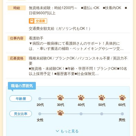
無資格未経験：時給1200円～ ■週払いOK ■扶養内OK ■
時給
日収9600円以上
交通費
交通費全額支給（ガソリン代もOK！）
看護助手
仕事内容
▼病院の一般病棟にて看護師さんのサポート！具体的に
は、・車いす搬送の補助・ベットメイキングやシーツ交…
職種未経験OK / ブランクOK / パソコンスキル不要 / 英語力不
応募資格
要
■無資格・未経験OK！■年齢・学歴不問！ブランクOK!■10名
以上採用予定！■履歴書不要■社会保険完…
職場の雰囲気
年齢層
20代
30代
40代
50代
60代
男女比率
女性
男性
もっと見る