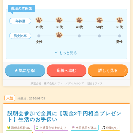
職場の雰囲気
年齢層
20代
30代
40代
50代
60代
男女比率
女性
男性
もっと見る
気になる!
応募へ進む
詳しく見る
派遣会社
株式会社ルフト・メディカルケア 北陸オフィス
未読
掲載日
2026/08/03
説明会参加で全員に【現金2千円相当プレゼン
ト】生活のお手伝い
職種未経験OK
交通費別途支給あり
土日祝日が休み
残業なし