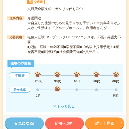
交通費
交通費全額支給（ガソリン代もOK！）
介護関連
仕事内容
≪自立した生活のための見守りやお手伝い！≫お年寄りが少
人数で生活する「グループホーム」。利用者さんが…
職種未経験OK / ブランクOK / パソコンスキル不要 / 英語力不
応募資格
要
■資格・経験・年齢不問■学歴不問■10名以上採用予定！■履
歴書不要■面談確約■社会保険完備■社員登用…
職場の雰囲気
年齢層
20代
30代
40代
50代
60代
男女比率
女性
男性
もっと見る
気になる!
応募へ進む
詳しく見る