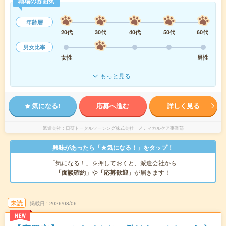
職場の雰囲気
年齢層
20代
30代
40代
50代
60代
男女比率
女性
男性
もっと見る
気になる!
応募へ進む
詳しく見る
派遣会社
日研トータルソーシング株式会社 メディカルケア事業部
興味があったら「★気になる！」をタップ！
「気になる！」を押しておくと、派遣会社から
「面談確約」
や
「応募歓迎」
が届きます！
未読
掲載日
2026/08/06
NEW