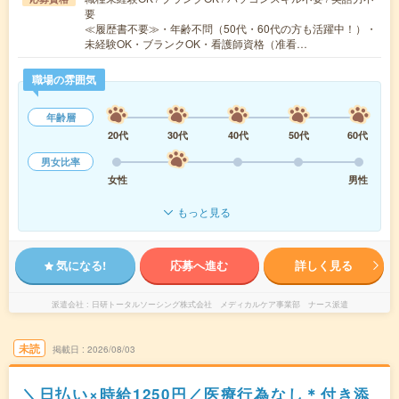
要
≪履歴書不要≫・年齢不問（50代・60代の方も活躍中！）・
未経験OK・ブランクOK・看護師資格（准看…
職場の雰囲気
年齢層
20代
30代
40代
50代
60代
男女比率
女性
男性
もっと見る
気になる!
応募へ進む
詳しく見る
派遣会社
日研トータルソーシング株式会社 メディカルケア事業部 ナース派遣
未読
掲載日
2026/08/03
＼日払い×時給1250円／医療行為なし＊付き添