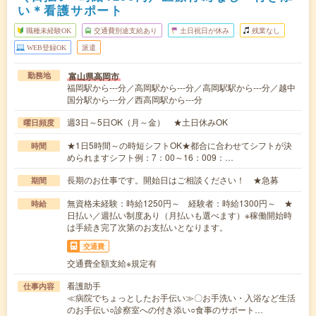
い＊看護サポート
職種未経験OK
交通費別途支給あり
土日祝日が休み
残業なし
WEB登録OK
派遣
富山県高岡市
勤務地
福岡駅から---分／高岡駅から---分／高岡駅駅から---分／越中
国分駅から---分／西高岡駅から---分
週3日～5日OK（月～金） ★土日休みOK
曜日頻度
★1日5時間～の時短シフトOK★都合に合わせてシフトが決
時間
められますシフト例：7：00～16：009：…
長期のお仕事です。開始日はご相談ください！ ★急募
期間
無資格未経験：時給1250円～ 経験者：時給1300円～ ★
時給
日払い／週払い制度あり（月払いも選べます）※稼働開始時
は手続き完了次第のお支払いとなります。
交通費
交通費全額支給※規定有
看護助手
仕事内容
≪病院でちょっとしたお手伝い≫〇お手洗い・入浴など生活
のお手伝い○診察室への付き添い○食事のサポート…