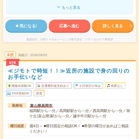
もっと見る
気になる!
応募へ進む
詳しく見る
派遣会社
日研トータルソーシング株式会社 メディカルケア事業部
未読
掲載日
2026/08/05
NEW
≪ジモトで時短！！≫近所の施設で身の回りの
お手伝いなど
職種未経験OK
交通費別途支給あり
土日祝日が休み
残業なし
WEB登録OK
派遣
富山県高岡市
勤務地
福岡駅から---分／高岡駅駅から---分／西高岡駅から---分／旭
ケ丘(富山県)駅から---分／越中中川駅から---分
週4日～ ■曜日固定の相談OK！ ■希望の曜日があればご相談
曜日頻度
ください！