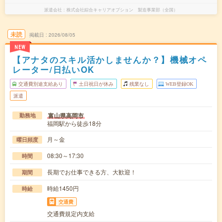
派遣会社
株式会社綜合キャリアオプション 製造事業部（全国）
未読
掲載日
2026/08/05
NEW
【アナタのスキル活かしませんか？】機械オペ
レーター/日払いOK
交通費別途支給あり
土日祝日が休み
残業なし
WEB登録OK
派遣
富山県高岡市
勤務地
福岡駅から徒歩18分
月～金
曜日頻度
08:30～17:30
時間
長期でお仕事できる方、大歓迎！
期間
時給1450円
時給
交通費
交通費規定内支給