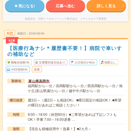
気になる!
応募へ進む
詳しく見る
派遣会社
日研トータルソーシング株式会社 メディカルケア事業部
未読
掲載日
2026/08/06
NEW
【医療行為ナシ＊履歴書不要！】病院で車いす
の補助など
職種未経験OK
交通費別途支給あり
土日祝日が休み
残業なし
WEB登録OK
派遣
富山県高岡市
勤務地
福岡駅から---分／高岡駅駅から---分／西高岡駅から---分／旭
ケ丘(富山県)駅から---分／越中中川駅から---分
週3日～（週2日～も相談OK） ■曜日固定の相談OK！ ■希望
曜日頻度
の曜日があればご相談ください！
9:00～18:00（休憩60分）■ご希望があれば下記シフトも
時間
OK！早番 7:00～16:00遅番 …
【現在も積極採用中！急募！】■2カ月～
期間