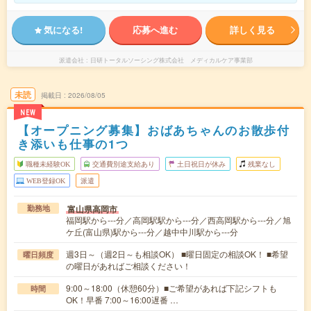
気になる!
応募へ進む
詳しく見る
派遣会社
日研トータルソーシング株式会社 メディカルケア事業部
未読
掲載日
2026/08/05
NEW
【オープニング募集】おばあちゃんのお散歩付
き添いも仕事の1つ
職種未経験OK
交通費別途支給あり
土日祝日が休み
残業なし
WEB登録OK
派遣
富山県高岡市
勤務地
福岡駅から---分／高岡駅駅から---分／西高岡駅から---分／旭
ケ丘(富山県)駅から---分／越中中川駅から---分
週3日～（週2日～も相談OK） ■曜日固定の相談OK！ ■希望
曜日頻度
の曜日があればご相談ください！
9:00～18:00（休憩60分）■ご希望があれば下記シフトも
時間
OK！早番 7:00～16:00遅番 …