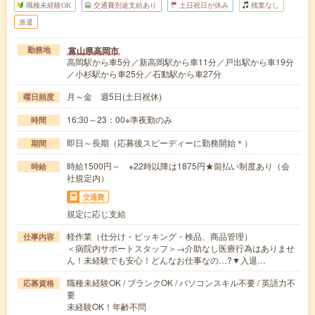
職種未経験OK
交通費別途支給あり
土日祝日が休み
残業なし
派遣
富山県高岡市
勤務地
高岡駅から車5分／新高岡駅から車11分／戸出駅から車19分
／小杉駅から車25分／石動駅から車27分
月～金 週5日(土日祝休)
曜日頻度
16:30～23：00※準夜勤のみ
時間
即日～長期（応募後スピーディーに勤務開始＊）
期間
時給1500円～ ※22時以降は1875円★前払い制度あり（会
時給
社規定内）
交通費
規定に応じ支給
軽作業（仕分け・ピッキング・検品、商品管理）
仕事内容
＜病院内サポートスタッフ＞→介助なし医療行為はありませ
ん！未経験でも安心！どんなお仕事なの…?▼入退…
職種未経験OK / ブランクOK / パソコンスキル不要 / 英語力不
応募資格
要
未経験OK！年齢不問