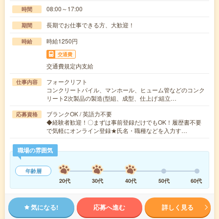
08:00～17:00
時間
長期でお仕事できる方、大歓迎！
期間
時給1250円
時給
交通費
交通費規定内支給
フォークリフト
仕事内容
コンクリートパイル、マンホール、ヒューム管などのコンク
リート2次製品の製造(型組、成型、仕上げ:組立…
ブランクOK / 英語力不要
応募資格
◆経験者歓迎！〇まずは事前登録だけでもOK！履歴書不要
で気軽にオンライン登録★氏名・職種などを入力す…
職場の雰囲気
年齢層
20代
30代
40代
50代
60代
気になる!
応募へ進む
詳しく見る