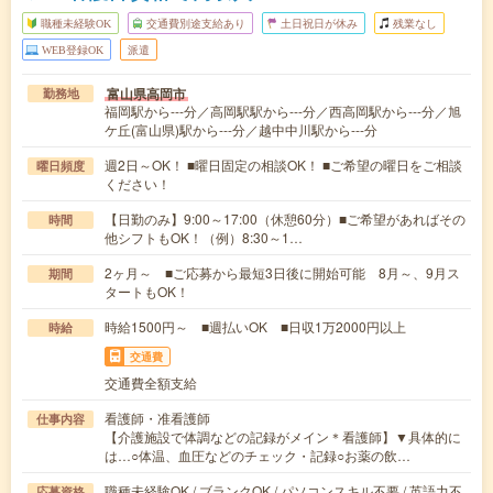
職種未経験OK
交通費別途支給あり
土日祝日が休み
残業なし
WEB登録OK
派遣
富山県高岡市
勤務地
福岡駅から---分／高岡駅駅から---分／西高岡駅から---分／旭
ケ丘(富山県)駅から---分／越中中川駅から---分
週2日～OK！ ■曜日固定の相談OK！ ■ご希望の曜日をご相談
曜日頻度
ください！
【日勤のみ】9:00～17:00（休憩60分）■ご希望があればその
時間
他シフトもOK！（例）8:30～1…
2ヶ月～ ■ご応募から最短3日後に開始可能 8月～、9月ス
期間
タートもOK！
時給1500円～ ■週払いOK ■日収1万2000円以上
時給
交通費
交通費全額支給
看護師・准看護師
仕事内容
【介護施設で体調などの記録がメイン＊看護師】▼具体的に
は…○体温、血圧などのチェック・記録○お薬の飲…
職種未経験OK / ブランクOK / パソコンスキル不要 / 英語力不
応募資格