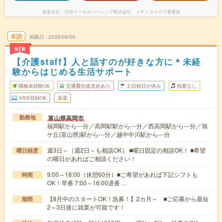
派遣会社
日研トータルソーシング株式会社 メディカルケア事業部
未読
掲載日
2026/08/06
NEW
【介護staff】人と話すのが好きな方に＊未経
験からはじめる生活サポート
職種未経験OK
交通費別途支給あり
土日祝日が休み
残業なし
WEB登録OK
派遣
富山県高岡市
勤務地
福岡駅から---分／高岡駅駅から---分／西高岡駅から---分／旭
ケ丘(富山県)駅から---分／越中中川駅から---分
週3日～（週2日～も相談OK） ■曜日固定の相談OK！ ■希望
曜日頻度
の曜日があればご相談ください！
9:00～18:00（休憩60分）■ご希望があれば下記シフトも
時間
OK！早番 7:00～16:00遅番 …
【8月中のスタートOK！急募！】2カ月～ ■ご応募から最短
期間
2～3日後に就業が可能です！