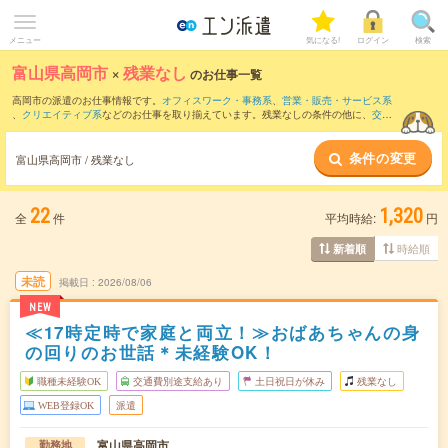
メニュー
気になる!
ログイン
検索
富山県高岡市
×
残業なし
のお仕事一覧
高岡市の派遣のお仕事情報です。
オフィスワーク・事務系
、
営業・販売・サービス系
、
クリエイティブ系
などのお仕事を取り揃えています。残業なしの条件の他に、
交通
費別途支給あり
、
職種未経験OK
、
友だちと一緒の応募OK
などのこだわり条件も取り
揃えています。
条件の変更
富山県高岡市 / 残業なし
22
1,320
全
件
平均時給:
円
時給順
新着順
未読
掲載日
2026/08/06
NEW
≪17時定時で家庭と両立！≫おばあちゃんの身
の回りのお世話＊未経験OK！
職種未経験OK
交通費別途支給あり
土日祝日が休み
残業なし
WEB登録OK
派遣
富山県高岡市
勤務地