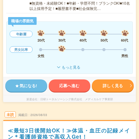
■無資格・未経験OK！■年齢・学歴不問！ブランクOK!■10名
以上採用予定！■履歴書不要■社会保険完…
職場の雰囲気
年齢層
20代
30代
40代
50代
60代
男女比率
女性
男性
もっと見る
気になる!
応募へ進む
詳しく見る
派遣会社
日研トータルソーシング株式会社 メディカルケア事業部
未読
掲載日
2026/08/03
≪最短3日後開始OK！≫体温・血圧の記録メイ
ン＊看護師資格で高収入Get！