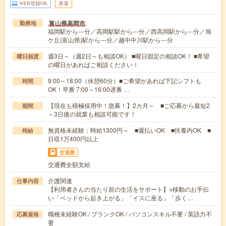
WEB登録OK
派遣
富山県高岡市
勤務地
福岡駅から---分／高岡駅駅から---分／西高岡駅から---分／旭
ケ丘(富山県)駅から---分／越中中川駅から---分
週3日～（週2日～も相談OK） ■曜日固定の相談OK！ ■希望
曜日頻度
の曜日があればご相談ください！
9:00～18:00（休憩60分）■ご希望があれば下記シフトも
時間
OK！早番 7:00～16:00遅番 …
【現在も積極採用中！急募！】2カ月～ ■ご応募から最短2
期間
～3日後の就業も相談可能です！
無資格未経験：時給1300円～ ■週払いOK ■扶養内OK ■
時給
日収1万400円以上
交通費
交通費全額支給
介護関連
仕事内容
【利用者さんの当たり前の生活をサポート】○移動のお手伝
い「ベッドから起き上がる」「イスに座る」「歩く…
職種未経験OK / ブランクOK / パソコンスキル不要 / 英語力不
応募資格
要