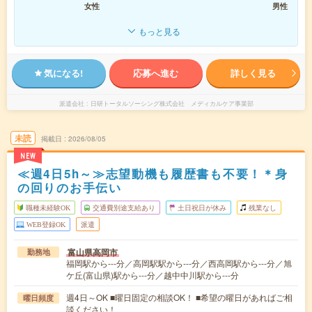
女性
男性
もっと見る
気になる!
応募へ進む
詳しく見る
派遣会社
日研トータルソーシング株式会社 メディカルケア事業部
未読
掲載日
2026/08/05
NEW
≪週4日5h～≫志望動機も履歴書も不要！＊身
の回りのお手伝い
職種未経験OK
交通費別途支給あり
土日祝日が休み
残業なし
WEB登録OK
派遣
富山県高岡市
勤務地
福岡駅から---分／高岡駅駅から---分／西高岡駅から---分／旭
ケ丘(富山県)駅から---分／越中中川駅から---分
週4日～OK ■曜日固定の相談OK！ ■希望の曜日があればご相
曜日頻度
談ください！