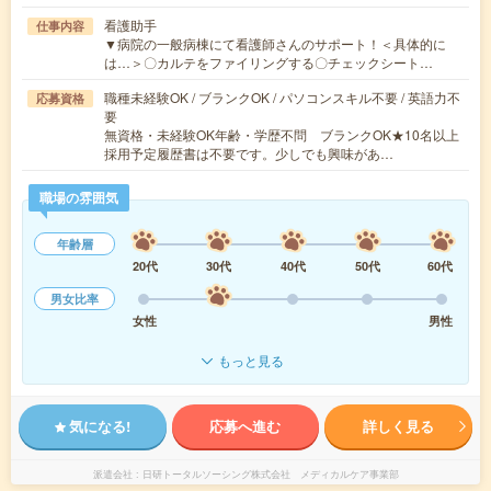
看護助手
仕事内容
▼病院の一般病棟にて看護師さんのサポート！＜具体的に
は…＞〇カルテをファイリングする〇チェックシート…
職種未経験OK / ブランクOK / パソコンスキル不要 / 英語力不
応募資格
要
無資格・未経験OK年齢・学歴不問 ブランクOK★10名以上
採用予定履歴書は不要です。少しでも興味があ…
職場の雰囲気
年齢層
20代
30代
40代
50代
60代
男女比率
女性
男性
もっと見る
気になる!
応募へ進む
詳しく見る
派遣会社
日研トータルソーシング株式会社 メディカルケア事業部