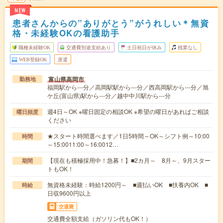
NEW
患者さんからの”ありがとう”がうれしい＊無資
格・未経験OKの看護助手
職種未経験OK
交通費別途支給あり
土日祝日が休み
残業なし
WEB登録OK
派遣
富山県高岡市
勤務地
福岡駅から---分／高岡駅駅から---分／西高岡駅から---分／旭
ケ丘(富山県)駅から---分／越中中川駅から---分
週4日～OK ※曜日固定の相談OK ※希望の曜日があればご相談
曜日頻度
ください
★スタート時間選べます／1日5時間～OK～シフト例～10:00
時間
～15:0011:00～16:0012…
【現在も積極採用中！急募！】■2カ月～ 8月～、9月スター
期間
トもOK！
無資格未経験：時給1200円～ ■週払いOK ■扶養内OK ■
時給
日収9600円以上
交通費
交通費全額支給（ガソリン代もOK！）