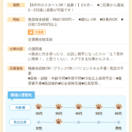
【8月中のスタートOK！急募！】2カ月～ ■ご応募から最短
期間
2～3日後に就業が可能です！
無資格未経験：時給1300円～ ■週払いOK ■扶養内OK ■
時給
日収1万400円以上
交通費
交通費全額支給
介護関連
仕事内容
≪散歩に付き添ったり、お話し相手になったり≫「え？意外
に簡単！」と思うくらい、スグできる仕事からスタ…
職種未経験OK / ブランクOK / パソコンスキル不要 / 英語力不
応募資格
要
■資格・経験・年齢不問■学歴不問■10名以上採用予定！■履
歴書不要■面談確約■社会保険完備■社員登用…
職場の雰囲気
年齢層
20代
30代
40代
50代
60代
男女比率
女性
男性