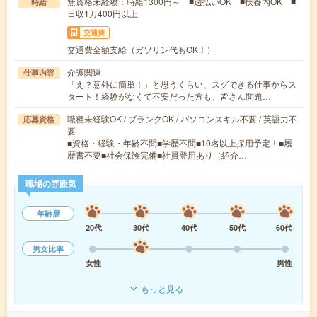
無資格未経験：時給1300円～ ■週払いOK ■扶養内OK ■
時給
日収1万400円以上
交通費
交通費全額支給（ガソリン代もOK！）
介護関連
仕事内容
「え？意外に簡単！」と思うくらい、スグできる仕事からス
タート！経験がなくて不安だった方も、皆さん問題…
職種未経験OK / ブランクOK / パソコンスキル不要 / 英語力不
応募資格
要
■資格・経験・年齢不問■学歴不問■10名以上採用予定！■履
歴書不要■社会保険完備■社員登用あり（紹介…
職場の雰囲気
年齢層
20代
30代
40代
50代
60代
男女比率
女性
男性
もっと見る