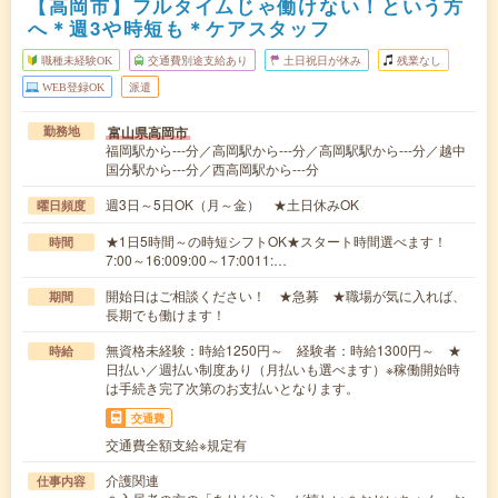
【高岡市】フルタイムじゃ働けない！という方
へ＊週3や時短も＊ケアスタッフ
職種未経験OK
交通費別途支給あり
土日祝日が休み
残業なし
WEB登録OK
派遣
富山県高岡市
勤務地
福岡駅から---分／高岡駅から---分／高岡駅駅から---分／越中
国分駅から---分／西高岡駅から---分
週3日～5日OK（月～金） ★土日休みOK
曜日頻度
★1日5時間～の時短シフトOK★スタート時間選べます！
時間
7:00～16:009:00～17:0011:…
開始日はご相談ください！ ★急募 ★職場が気に入れば、
期間
長期でも働けます！
無資格未経験：時給1250円～ 経験者：時給1300円～ ★
時給
日払い／週払い制度あり（月払いも選べます）※稼働開始時
は手続き完了次第のお支払いとなります。
交通費
交通費全額支給※規定有
介護関連
仕事内容