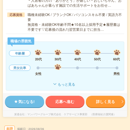
＊入居者の方の「ありがとう」が嬉しい＊おじいちゃん、お
ばあちゃんが暮らす施設での生活サポートをお任せ…
職種未経験OK / ブランクOK / パソコンスキル不要 / 英語力不
応募資格
要
無資格・未経験OK年齢不問★10名以上採用予定★履歴書は
不要です▽応募後の流れ1)翌営業日までに担当…
職場の雰囲気
年齢層
20代
30代
40代
50代
60代
男女比率
女性
男性
もっと見る
気になる!
応募へ進む
詳しく見る
派遣会社
マンパワーグループ株式会社 ケアサービス事業部 （医療福祉介護関連）
未読
掲載日
2026/08/06