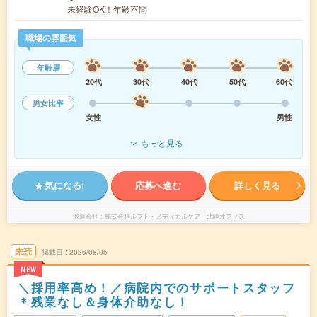
未経験OK！年齢不問
職場の雰囲気
年齢層
20代
30代
40代
50代
60代
男女比率
女性
男性
もっと見る
気になる!
応募へ進む
詳しく見る
派遣会社
株式会社ルフト・メディカルケア 北陸オフィス
未読
掲載日
2026/08/05
NEW
＼採用率高め！／病院内でのサポートスタッフ
＊残業なし＆身体介助なし！