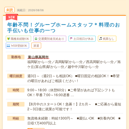
未読
掲載日
2026/08/06
NEW
年齢不問！グループホームスタッフ＊料理のお
手伝いも仕事の一つ
職種未経験OK
交通費別途支給あり
土日祝日が休み
残業なし
WEB登録OK
派遣
富山県高岡市
勤務地
福岡駅から---分／高岡駅駅から---分／西高岡駅から---分／旭
ケ丘(富山県)駅から---分／越中中川駅から---分
週3日～（週2日～も相談OK） ■曜日固定の相談OK！ ■希望
曜日頻度
の曜日があればご相談ください！
9:00～18:00（休憩60分）■ご希望があれば下記シフトも
時間
OK！早番 7:00～16:00遅番 …
【8月中のスタートOK！急募！】2カ月～ ■ご応募から最短
期間
2～3日後に就業が可能です！
無資格未経験：時給1300円～ ■週払いOK ■扶養内OK ■
時給
日収1万400円以上