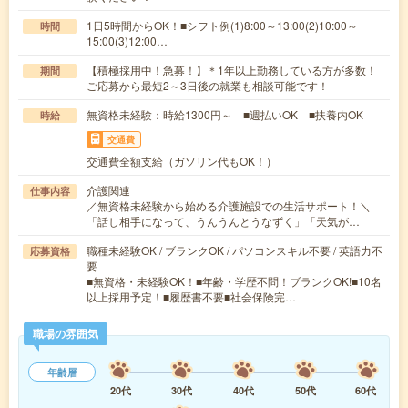
1日5時間からOK！■シフト例(1)8:00～13:00(2)10:00～
時間
15:00(3)12:00…
【積極採用中！急募！】＊1年以上勤務している方が多数！
期間
ご応募から最短2～3日後の就業も相談可能です！
無資格未経験：時給1300円～ ■週払いOK ■扶養内OK
時給
交通費
交通費全額支給（ガソリン代もOK！）
介護関連
仕事内容
／無資格未経験から始める介護施設での生活サポート！＼
「話し相手になって、うんうんとうなずく」「天気が…
職種未経験OK / ブランクOK / パソコンスキル不要 / 英語力不
応募資格
要
■無資格・未経験OK！■年齢・学歴不問！ブランクOK!■10名
以上採用予定！■履歴書不要■社会保険完…
職場の雰囲気
年齢層
20代
30代
40代
50代
60代