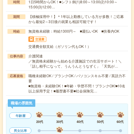
1日5時間からOK！■シフト例(1)8:00～13:00(2)10:00～
時間
15:00(3)12:00…
【積極採用中！】＊1年以上勤務している方が多数！ご応募
期間
から最短2～3日後の就業も相談可能です！
無資格未経験：時給1300円～ ■週払いOK ■扶養内OK
時給
交通費
交通費全額支給（ガソリン代もOK！）
介護関連
仕事内容
／無資格未経験から始める介護施設での生活サポート！＼
「話し相手になって、うんうんとうなずく」「天気が…
職種未経験OK / ブランクOK / パソコンスキル不要 / 英語力不
応募資格
要
■無資格・未経験OK！■年齢・学歴不問！ブランクOK!■10名
以上採用予定！■履歴書不要■社会保険完…
職場の雰囲気
年齢層
20代
30代
40代
50代
60代
男女比率