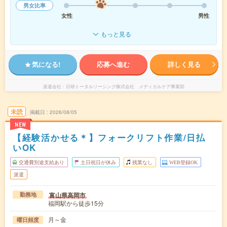
男女比率
女性
男性
もっと見る
気になる!
応募へ進む
詳しく見る
派遣会社
日研トータルソーシング株式会社 メディカルケア事業部
未読
掲載日
2026/08/05
NEW
【経験活かせる＊】フォークリフト作業/日払
いOK
交通費別途支給あり
土日祝日が休み
残業なし
WEB登録OK
派遣
富山県高岡市
勤務地
福岡駅から徒歩15分
月～金
曜日頻度