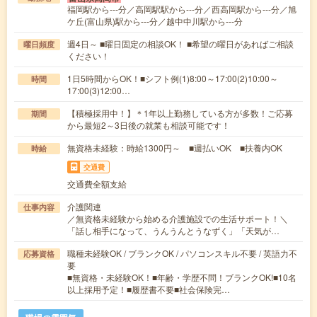
福岡駅から---分／高岡駅駅から---分／西高岡駅から---分／旭
ケ丘(富山県)駅から---分／越中中川駅から---分
週4日～ ■曜日固定の相談OK！ ■希望の曜日があればご相談
曜日頻度
ください！
1日5時間からOK！■シフト例(1)8:00～17:00(2)10:00～
時間
17:00(3)12:00…
【積極採用中！】＊1年以上勤務している方が多数！ご応募
期間
から最短2～3日後の就業も相談可能です！
無資格未経験：時給1300円～ ■週払いOK ■扶養内OK
時給
交通費
交通費全額支給
介護関連
仕事内容
／無資格未経験から始める介護施設での生活サポート！＼
「話し相手になって、うんうんとうなずく」「天気が…
職種未経験OK / ブランクOK / パソコンスキル不要 / 英語力不
応募資格
要
■無資格・未経験OK！■年齢・学歴不問！ブランクOK!■10名
以上採用予定！■履歴書不要■社会保険完…