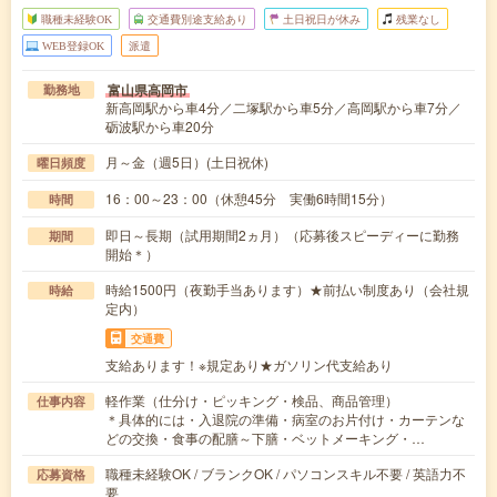
職種未経験OK
交通費別途支給あり
土日祝日が休み
残業なし
WEB登録OK
派遣
富山県高岡市
勤務地
新高岡駅から車4分／二塚駅から車5分／高岡駅から車7分／
砺波駅から車20分
月～金（週5日）(土日祝休)
曜日頻度
16：00～23：00（休憩45分 実働6時間15分）
時間
即日～長期（試用期間2ヵ月）（応募後スピーディーに勤務
期間
開始＊）
時給1500円（夜勤手当あります）★前払い制度あり（会社規
時給
定内）
交通費
支給あります！※規定あり★ガソリン代支給あり
軽作業（仕分け・ピッキング・検品、商品管理）
仕事内容
＊具体的には・入退院の準備・病室のお片付け・カーテンな
どの交換・食事の配膳～下膳・ベットメーキング・…
職種未経験OK / ブランクOK / パソコンスキル不要 / 英語力不
応募資格
要