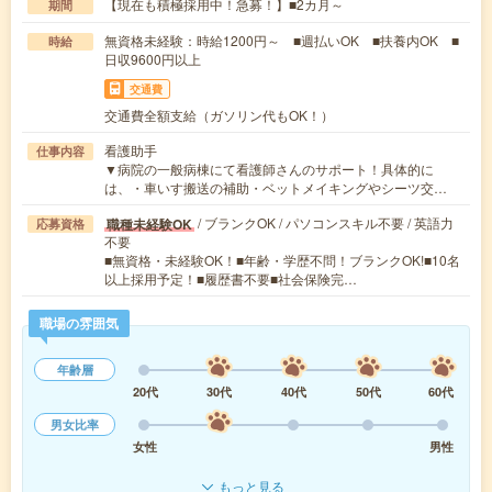
【現在も積極採用中！急募！】■2カ月～
期間
無資格未経験：時給1200円～ ■週払いOK ■扶養内OK ■
時給
日収9600円以上
交通費
交通費全額支給（ガソリン代もOK！）
看護助手
仕事内容
▼病院の一般病棟にて看護師さんのサポート！具体的に
は、・車いす搬送の補助・ベットメイキングやシーツ交…
/ ブランクOK / パソコンスキル不要 / 英語力
職種未経験OK
応募資格
不要
■無資格・未経験OK！■年齢・学歴不問！ブランクOK!■10名
以上採用予定！■履歴書不要■社会保険完…
職場の雰囲気
年齢層
20代
30代
40代
50代
60代
男女比率
女性
男性
もっと見る