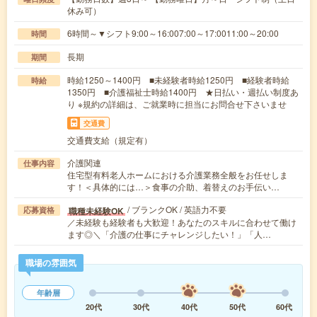
休み可）
6時間～▼シフト9:00～16:007:00～17:0011:00～20:00
時間
長期
期間
時給1250～1400円 ■未経験者時給1250円 ■経験者時給
時給
1350円 ■介護福祉士時給1400円 ★日払い・週払い制度あ
り ※規約の詳細は、ご就業時に担当にお問合せ下さいませ
交通費
交通費支給（規定有）
介護関連
仕事内容
住宅型有料老人ホームにおける介護業務全般をお任せしま
す！＜具体的には…＞食事の介助、着替えのお手伝い…
/ ブランクOK / 英語力不要
職種未経験OK
応募資格
／未経験も経験者も大歓迎！あなたのスキルに合わせて働け
ます◎＼「介護の仕事にチャレンジしたい！」「人…
職場の雰囲気
年齢層
20代
30代
40代
50代
60代