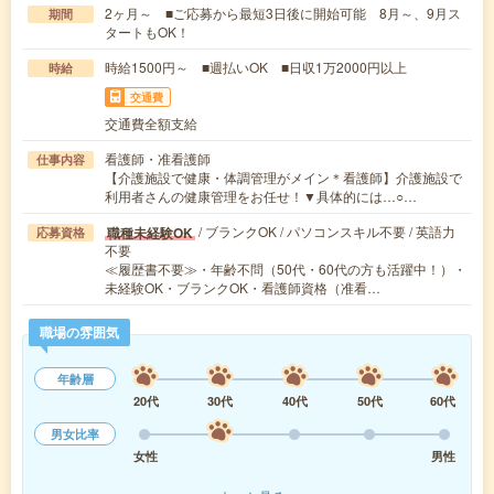
2ヶ月～ ■ご応募から最短3日後に開始可能 8月～、9月ス
期間
タートもOK！
時給1500円～ ■週払いOK ■日収1万2000円以上
時給
交通費
交通費全額支給
看護師・准看護師
仕事内容
【介護施設で健康・体調管理がメイン＊看護師】介護施設で
利用者さんの健康管理をお任せ！▼具体的には…○…
/ ブランクOK / パソコンスキル不要 / 英語力
職種未経験OK
応募資格
不要
≪履歴書不要≫・年齢不問（50代・60代の方も活躍中！）・
未経験OK・ブランクOK・看護師資格（准看…
職場の雰囲気
年齢層
20代
30代
40代
50代
60代
男女比率
女性
男性