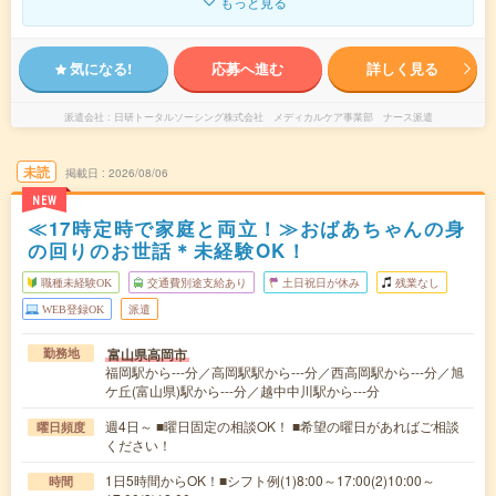
もっと見る
気になる!
応募へ進む
詳しく見る
派遣会社
日研トータルソーシング株式会社 メディカルケア事業部 ナース派遣
未読
掲載日
2026/08/06
NEW
≪17時定時で家庭と両立！≫おばあちゃんの身
の回りのお世話＊未経験OK！
職種未経験OK
交通費別途支給あり
土日祝日が休み
残業なし
WEB登録OK
派遣
富山県高岡市
勤務地
福岡駅から---分／高岡駅駅から---分／西高岡駅から---分／旭
ケ丘(富山県)駅から---分／越中中川駅から---分
週4日～ ■曜日固定の相談OK！ ■希望の曜日があればご相談
曜日頻度
ください！
1日5時間からOK！■シフト例(1)8:00～17:00(2)10:00～
時間