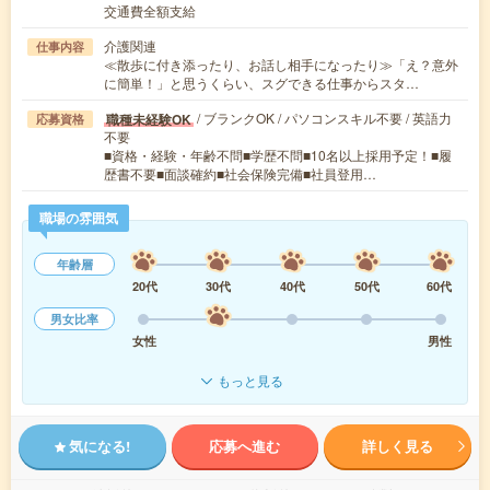
交通費全額支給
介護関連
仕事内容
≪散歩に付き添ったり、お話し相手になったり≫「え？意外
に簡単！」と思うくらい、スグできる仕事からスタ…
/ ブランクOK / パソコンスキル不要 / 英語力
職種未経験OK
応募資格
不要
■資格・経験・年齢不問■学歴不問■10名以上採用予定！■履
歴書不要■面談確約■社会保険完備■社員登用…
職場の雰囲気
年齢層
20代
30代
40代
50代
60代
男女比率
女性
男性
もっと見る
気になる!
応募へ進む
詳しく見る