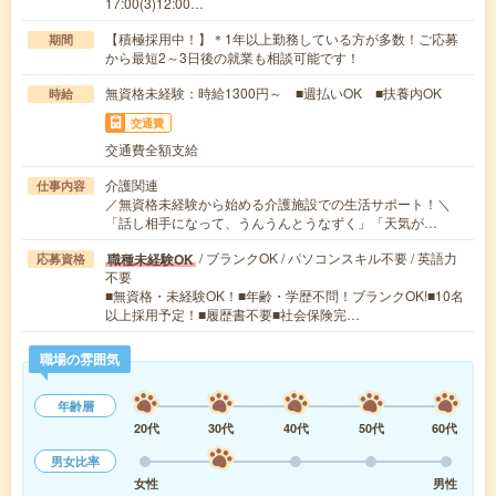
17:00(3)12:00…
【積極採用中！】＊1年以上勤務している方が多数！ご応募
期間
から最短2～3日後の就業も相談可能です！
無資格未経験：時給1300円～ ■週払いOK ■扶養内OK
時給
交通費
交通費全額支給
介護関連
仕事内容
／無資格未経験から始める介護施設での生活サポート！＼
「話し相手になって、うんうんとうなずく」「天気が…
/ ブランクOK / パソコンスキル不要 / 英語力
職種未経験OK
応募資格
不要
■無資格・未経験OK！■年齢・学歴不問！ブランクOK!■10名
以上採用予定！■履歴書不要■社会保険完…
職場の雰囲気
年齢層
20代
30代
40代
50代
60代
男女比率
女性
男性