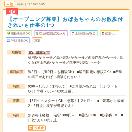
未読
掲載日
2026/08/05
NEW
【オープニング募集】おばあちゃんのお散歩付
き添いも仕事の1つ
職種未経験OK
交通費別途支給あり
土日祝日が休み
残業なし
WEB登録OK
派遣
富山県高岡市
勤務地
福岡駅から---分／高岡駅駅から---分／西高岡駅から---分／旭
ケ丘(富山県)駅から---分／越中中川駅から---分
週3日～（週2日～も相談OK） ■曜日固定の相談OK！ ■希望
曜日頻度
の曜日があればご相談ください！
9:00～18:00（休憩60分）■ご希望があれば下記シフトも
時間
OK！早番 7:00～16:00遅番 …
【8月中のスタートOK！急募！】2カ月～ ■ご応募から最短
期間
2～3日後に就業が可能です！
無資格未経験：時給1300円～ ■週払いOK ■扶養内OK ■
時給
日収1万400円以上
交通費