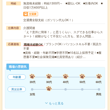
無資格未経験：時給1300円～ ■週払いOK ■扶養内OK ■
時給
日収1万400円以上
交通費
交通費全額支給（ガソリン代もOK！）
介護関連
仕事内容
「え？意外に簡単！」と思うくらい、スグできる仕事からス
タート！経験がなくて不安だった方も、皆さん問題…
/ ブランクOK / パソコンスキル不要 / 英語力
職種未経験OK
応募資格
不要
■資格・経験・年齢不問■学歴不問■10名以上採用予定！■履
歴書不要■社会保険完備■社員登用あり（紹介…
職場の雰囲気
年齢層
20代
30代
40代
50代
60代
男女比率
女性
男性
もっと見る