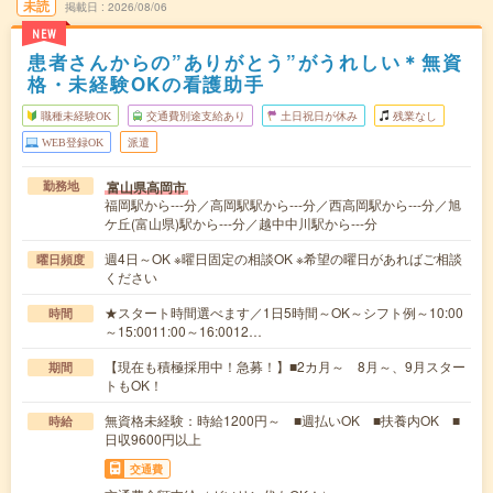
未読
掲載日
2026/08/06
NEW
患者さんからの”ありがとう”がうれしい＊無資
格・未経験OKの看護助手
職種未経験OK
交通費別途支給あり
土日祝日が休み
残業なし
WEB登録OK
派遣
富山県高岡市
勤務地
福岡駅から---分／高岡駅駅から---分／西高岡駅から---分／旭
ケ丘(富山県)駅から---分／越中中川駅から---分
週4日～OK ※曜日固定の相談OK ※希望の曜日があればご相談
曜日頻度
ください
★スタート時間選べます／1日5時間～OK～シフト例～10:00
時間
～15:0011:00～16:0012…
【現在も積極採用中！急募！】■2カ月～ 8月～、9月スター
期間
トもOK！
無資格未経験：時給1200円～ ■週払いOK ■扶養内OK ■
時給
日収9600円以上
交通費