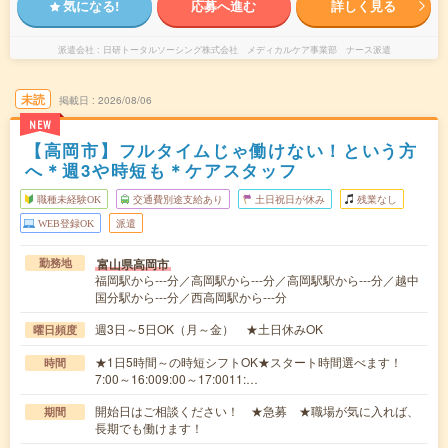
気になる!
応募へ進む
詳しく見る
派遣会社
日研トータルソーシング株式会社 メディカルケア事業部 ナース派遣
未読
掲載日
2026/08/06
NEW
【高岡市】フルタイムじゃ働けない！という方
へ＊週3や時短も＊ケアスタッフ
職種未経験OK
交通費別途支給あり
土日祝日が休み
残業なし
WEB登録OK
派遣
富山県高岡市
勤務地
福岡駅から---分／高岡駅から---分／高岡駅駅から---分／越中
国分駅から---分／西高岡駅から---分
週3日～5日OK（月～金） ★土日休みOK
曜日頻度
★1日5時間～の時短シフトOK★スタート時間選べます！
時間
7:00～16:009:00～17:0011:…
開始日はご相談ください！ ★急募 ★職場が気に入れば、
期間
長期でも働けます！