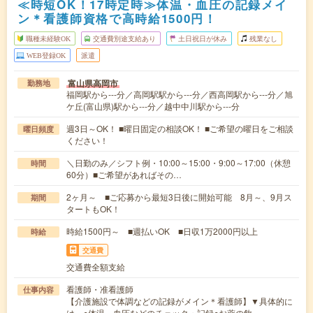
≪時短OK！17時定時≫体温・血圧の記録メイ
ン＊看護師資格で高時給1500円！
職種未経験OK
交通費別途支給あり
土日祝日が休み
残業なし
WEB登録OK
派遣
富山県高岡市
勤務地
福岡駅から---分／高岡駅駅から---分／西高岡駅から---分／旭
ケ丘(富山県)駅から---分／越中中川駅から---分
週3日～OK！ ■曜日固定の相談OK！ ■ご希望の曜日をご相談
曜日頻度
ください！
＼日勤のみ／シフト例・10:00～15:00・9:00～17:00（休憩
時間
60分）■ご希望があればその…
2ヶ月～ ■ご応募から最短3日後に開始可能 8月～、9月ス
期間
タートもOK！
時給1500円～ ■週払いOK ■日収1万2000円以上
時給
交通費
交通費全額支給
看護師・准看護師
仕事内容
【介護施設で体調などの記録がメイン＊看護師】▼具体的に
は…○体温、血圧などのチェック・記録○お薬の飲…