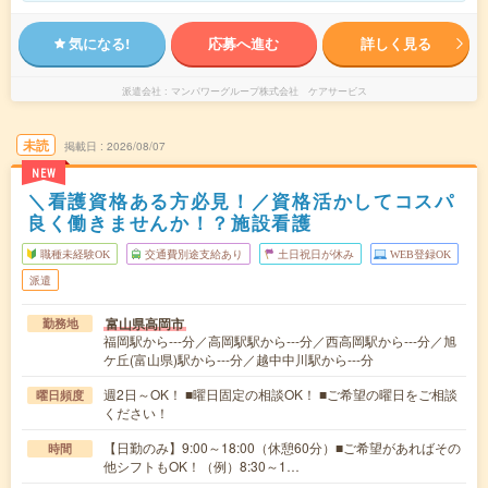
気になる!
応募へ進む
詳しく見る
派遣会社
マンパワーグループ株式会社 ケアサービス
未読
掲載日
2026/08/07
NEW
＼看護資格ある方必見！／資格活かしてコスパ
良く働きませんか！？施設看護
職種未経験OK
交通費別途支給あり
土日祝日が休み
WEB登録OK
派遣
富山県高岡市
勤務地
福岡駅から---分／高岡駅駅から---分／西高岡駅から---分／旭
ケ丘(富山県)駅から---分／越中中川駅から---分
週2日～OK！ ■曜日固定の相談OK！ ■ご希望の曜日をご相談
曜日頻度
ください！
【日勤のみ】9:00～18:00（休憩60分）■ご希望があればその
時間
他シフトもOK！（例）8:30～1…