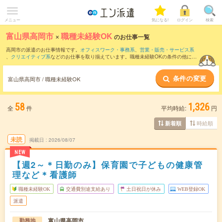
メニュー
気になる!
ログイン
検索
富山県高岡市
×
職種未経験OK
のお仕事一覧
高岡市の派遣のお仕事情報です。
オフィスワーク・事務系
、
営業・販売・サービス系
、
クリエイティブ系
などのお仕事を取り揃えています。職種未経験OKの条件の他に、
交通費別途支給あり
、
残業なし
、
友だちと一緒の応募OK
などのこだわり条件も取り揃
えています。
条件の変更
富山県高岡市 / 職種未経験OK
58
1,326
全
件
平均時給:
円
時給順
新着順
未読
掲載日
2026/08/07
NEW
【週2～＊日勤のみ】保育園で子どもの健康管
理など＊看護師
職種未経験OK
交通費別途支給あり
土日祝日が休み
WEB登録OK
派遣
富山県高岡市
勤務地