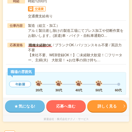
時給1200円
時給
交通費
交通費支給有り
製造（組立・加工）
仕事内容
アルミ製日差し除けの製造工場にてプレス加工や切断作業を
お願いします。(派遣)車・バイク・自転車通勤O…
/ ブランクOK / パソコンスキル不要 / 英語力
職種未経験OK
応募資格
不要
【来社不要、WEB登録OK！】〇未経験大歓迎！〇フリータ
ー、主婦(夫) 大歓迎！ ※お仕事の掛け持ち…
職場の雰囲気
年齢層
20代
30代
40代
50代
60代
気になる!
応募へ進む
詳しく見る
派遣会社
株式会社テクノ・サービス