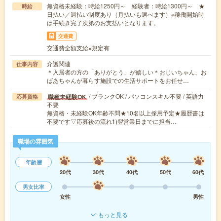
無資格未経験：時給1250円～ 経験者：時給1300円～ ★
時給
日払い／週払い制度あり（月払いも選べます）※稼働開始時
は手続き完了次第のお支払いとなります。
交通費
交通費全額支給※規定有
介護関連
仕事内容
＊入居者の方の「ありがとう」が嬉しい＊おじいちゃん、お
ばあちゃんが暮らす施設での生活サポートをお任せ…
/ ブランクOK / パソコンスキル不要 / 英語力
職種未経験OK
応募資格
不要
無資格・未経験OK年齢不問★10名以上採用予定★履歴書は
不要です▽応募後の流れ1)翌営業日までに担当…
職場の雰囲気
年齢層
20代
30代
40代
50代
60代
男女比率
女性
男性
もっと見る