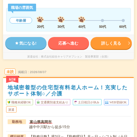
職場の雰囲気
年齢層
20代
30代
40代
50代
60代
気になる!
応募へ進む
詳しく見る
派遣会社
株式会社綜合キャリアオプション 製造事業部（全国）
未読
掲載日
2026/08/07
NEW
地域密着型の住宅型有料老人ホーム！充実した
サポート体制○／介護
職種未経験OK
交通費別途支給あり
土日祝日が休み
WEB登録OK
派遣
富山県高岡市
勤務地
越中中川駅から徒歩15分
【勤務日数】週3日～ 【勤務曜日】月～日・シフト制（土日
曜日頻度