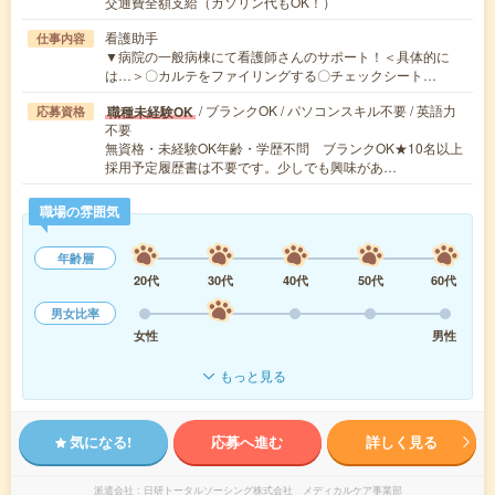
交通費全額支給（ガソリン代もOK！）
看護助手
仕事内容
▼病院の一般病棟にて看護師さんのサポート！＜具体的に
は…＞〇カルテをファイリングする〇チェックシート…
/ ブランクOK / パソコンスキル不要 / 英語力
職種未経験OK
応募資格
不要
無資格・未経験OK年齢・学歴不問 ブランクOK★10名以上
採用予定履歴書は不要です。少しでも興味があ…
職場の雰囲気
年齢層
20代
30代
40代
50代
60代
男女比率
女性
男性
もっと見る
気になる!
応募へ進む
詳しく見る
派遣会社
日研トータルソーシング株式会社 メディカルケア事業部