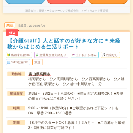
派遣会社
日研トータルソーシング株式会社 メディカルケア事業部
未読
掲載日
2026/08/06
NEW
【介護staff】人と話すのが好きな方に＊未経
験からはじめる生活サポート
職種未経験OK
交通費別途支給あり
土日祝日が休み
残業なし
WEB登録OK
派遣
富山県高岡市
勤務地
福岡駅から---分／高岡駅駅から---分／西高岡駅から---分／旭
ケ丘(富山県)駅から---分／越中中川駅から---分
週3日～（週2日～も相談OK） ■曜日固定の相談OK！ ■希望
曜日頻度
の曜日があればご相談ください！
9:00～18:00（休憩60分）■ご希望があれば下記シフトも
時間
OK！早番 7:00～16:00遅番 …
【8月中のスタートOK！急募！】2カ月～ ■ご応募から最短
期間
2～3日後に就業が可能です！