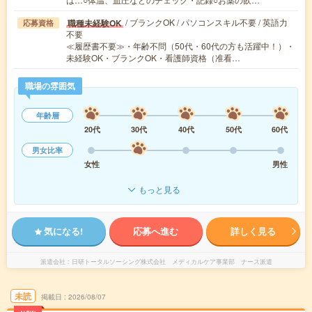
/ ブランクOK / パソコンスキル不要 / 英語力
職種未経験OK
応募資格
不要
≪履歴書不要≫・年齢不問（50代・60代の方も活躍中！）・
未経験OK・ブランクOK・看護師資格（准看…
職場の雰囲気
年齢層
20代
30代
40代
50代
60代
男女比率
女性
男性
もっと見る
気になる!
応募へ進む
詳しく見る
派遣会社
日研トータルソーシング株式会社 メディカルケア事業部 ナース派遣
未読
掲載日
2026/08/07