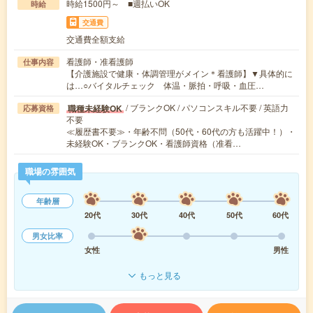
時給1500円～ ■週払いOK
時給
交通費
交通費全額支給
看護師・准看護師
仕事内容
【介護施設で健康・体調管理がメイン＊看護師】▼具体的に
は…○バイタルチェック 体温・脈拍・呼吸・血圧…
/ ブランクOK / パソコンスキル不要 / 英語力
職種未経験OK
応募資格
不要
≪履歴書不要≫・年齢不問（50代・60代の方も活躍中！）・
未経験OK・ブランクOK・看護師資格（准看…
職場の雰囲気
年齢層
20代
30代
40代
50代
60代
男女比率
女性
男性
もっと見る