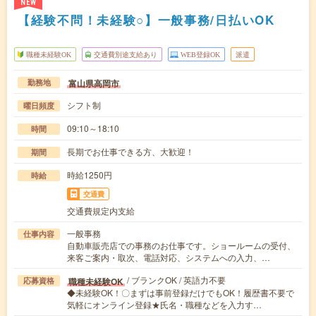
NEW
【経験不問！未経験○】一般事務/日払いOK
職種未経験OK
交通費別途支給あり
WEB登録OK
派遣
富山県高岡市
勤務地
シフト制
曜日頻度
09:10～18:10
時間
長期でお仕事できる方、大歓迎！
期間
時給1250円
時給
交通費
交通費規定内支給
一般事務
仕事内容
自動車販売店での事務のお仕事です。ショールームの受付、
来客ご案内・取次、電話対応、システムへの入力、…
/ ブランクOK / 英語力不要
職種未経験OK
応募資格
◆未経験OK！〇まずは事前登録だけでもOK！履歴書不要で
気軽にオンライン登録★氏名・職種などを入力す…