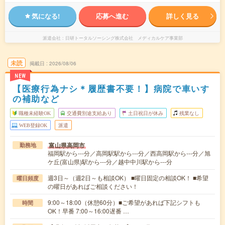
気になる!
応募へ進む
詳しく見る
派遣会社
日研トータルソーシング株式会社 メディカルケア事業部
未読
掲載日
2026/08/06
NEW
【医療行為ナシ＊履歴書不要！】病院で車いす
の補助など
職種未経験OK
交通費別途支給あり
土日祝日が休み
残業なし
WEB登録OK
派遣
富山県高岡市
勤務地
福岡駅から---分／高岡駅駅から---分／西高岡駅から---分／旭
ケ丘(富山県)駅から---分／越中中川駅から---分
週3日～（週2日～も相談OK） ■曜日固定の相談OK！ ■希望
曜日頻度
の曜日があればご相談ください！
9:00～18:00（休憩60分）■ご希望があれば下記シフトも
時間
OK！早番 7:00～16:00遅番 …