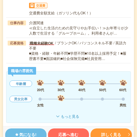
交通費
交通費全額支給（ガソリン代もOK！）
介護関連
仕事内容
≪自立した生活のための見守りやお手伝い！≫お年寄りが少
人数で生活する「グループホーム」。利用者さんが…
/ ブランクOK / パソコンスキル不要 / 英語力
職種未経験OK
応募資格
不要
■資格・経験・年齢不問■学歴不問■10名以上採用予定！■履
歴書不要■面談確約■社会保険完備■社員登用…
職場の雰囲気
年齢層
20代
30代
40代
50代
60代
男女比率
女性
男性
もっと見る
気になる!
応募へ進む
詳しく見る