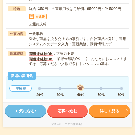
時給1350円 ＊直雇用後は月給例:195000円～245000円
時給
交通費
交通費支給
一般事務
仕事内容
身近な商品を扱う会社での事務です。自社商品の発注、専用
システムへのデータ入力・更新業務、購買情報のデ…
/ 英語力不要
職種未経験OK
応募資格
！業界未経験OK！【こんな方におススメ！ま
職種未経験OK
ずはご応募ください／歓迎条件】パソコンの基本…
職場の雰囲気
年齢層
20代
30代
40代
50代
60代
気になる!
応募へ進む
詳しく見る
派遣会社
アデコ株式会社