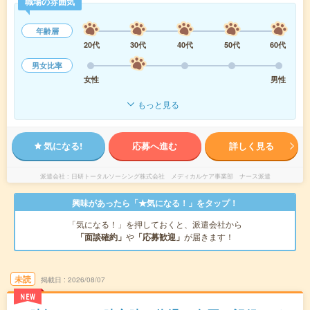
職場の雰囲気
年齢層
20代
30代
40代
50代
60代
男女比率
女性
男性
もっと見る
気になる!
応募へ進む
詳しく見る
派遣会社
日研トータルソーシング株式会社 メディカルケア事業部 ナース派遣
興味があったら「★気になる！」をタップ！
「気になる！」を押しておくと、派遣会社から
「面談確約」
や
「応募歓迎」
が届きます！
未読
掲載日
2026/08/07
NEW