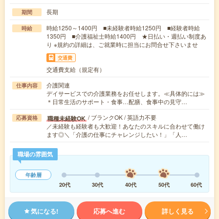
長期
期間
時給1250～1400円 ■未経験者時給1250円 ■経験者時給
時給
1350円 ■介護福祉士時給1400円 ★日払い・週払い制度あ
り ※規約の詳細は、ご就業時に担当にお問合せ下さいませ
交通費
交通費支給（規定有）
介護関連
仕事内容
デイサービスでの介護業務をお任せします。≪具体的には≫
＊日常生活のサポート・食事…配膳、食事中の見守…
/ ブランクOK / 英語力不要
職種未経験OK
応募資格
／未経験も経験者も大歓迎！あなたのスキルに合わせて働け
ます◎＼「介護の仕事にチャレンジしたい！」「人…
職場の雰囲気
年齢層
20代
30代
40代
50代
60代
気になる!
応募へ進む
詳しく見る