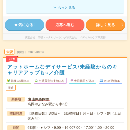
もっと見る
気になる!
応募へ進む
詳しく見る
派遣会社
日研トータルソーシング株式会社 メディカルケア事業部
未読
掲載日
2026/08/06
NEW
アットホームなデイサービス/未経験からのキ
ャリアアップも○／介護
職種未経験OK
交通費別途支給あり
土日祝日が休み
WEB登録OK
派遣
富山県高岡市
勤務地
高岡やぶなみ駅から車5分
【勤務日数】週3日～ 【勤務曜日】月～日・シフト制（土日
曜日頻度
休み可）
6時間～▼シフト9:00～16:007:00～17:0011:00～20:00
時間