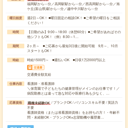
福岡駅から---分／高岡駅駅から---分／西高岡駅から---分／旭
ケ丘(富山県)駅から---分／越中中川駅から---分
週2日～OK！ ■曜日固定の相談OK！ ■ご希望の曜日をご相談
曜日頻度
ください！
【日勤のみ】9:00～18:00（休憩60分）■ご希望があればその
時間
他シフトもOK！（例）8:30～1…
2ヶ月～ ■ご応募から最短3日後に開始可能 9月～、10月
期間
スタートもOK！
時給1500円～ ■週払いOK ■日収1万2000円以上
時給
交通費
交通費全額支給
看護師・准看護師
仕事内容
＼保育園で子どもたちの健康管理がメインのお仕事です！／
病院勤務とは違って急な対応や医療行為も少なく、…
/ ブランクOK / パソコンスキル不要 / 英語力
職種未経験OK
応募資格
不要
看護師資格（または准看護師資格）をお持ちの方！・年齢不
問・未経験OK・ブランクOK※志望動機や履歴書…