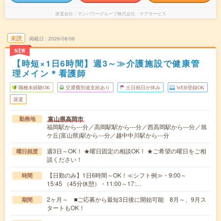
派遣会社
マンパワーグループ株式会社 ケアサービス
未読
掲載日
2026/08/06
NEW
【時短×1日6時間】週3～≫介護施設で健康管
理メイン＊看護師
職種未経験OK
交通費別途支給あり
土日祝日が休み
WEB登録OK
派遣
富山県高岡市
勤務地
福岡駅から---分／高岡駅駅から---分／西高岡駅から---分／旭
ケ丘(富山県)駅から---分／越中中川駅から---分
週3日～OK！ ★曜日固定の相談OK！ ★ご希望の曜日をご相
曜日頻度
談ください！
【日勤のみ】1日6時間～OK！≪シフト例≫・9:00～
時間
15:45 （45分休憩）・11:00～17:…
2ヶ月～ ■ご応募から最短3日後に開始可能 8月～、9月ス
期間
タートもOK！