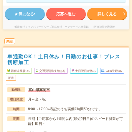
気になる!
応募へ進む
詳しく見る
派遣会社
マンパワーグループ株式会社 ケアサービス事業部 （医療福祉介護関連）
未読
車通勤OK！土日休み！日勤のお仕事！プレス
切断加工
職種未経験OK
交通費別途支給あり
土日祝日が休み
WEB登録OK
派遣
富山県高岡市
勤務地
月～金・祝
曜日頻度
8:00～17:00※表記のうち実働7時間50分です。
時間
長期【ご応募から1週間以内(最短2日目)のスピード就業が可
期間
能】即日～