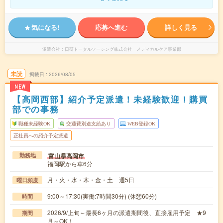
気になる!
応募へ進む
詳しく見る
派遣会社
日研トータルソーシング株式会社 メディカルケア事業部
未読
掲載日
2026/08/05
NEW
【高岡西部】紹介予定派遣！未経験歓迎！購買
部での事務
職種未経験OK
交通費別途支給あり
WEB登録OK
正社員への紹介予定派遣
富山県高岡市
勤務地
福岡駅から車6分
月・火・水・木・金・土 週5日
曜日頻度
9:00～17:30(実働:7時間30分) (休憩60分)
時間
2026/9/上旬～最長6ヶ月の派遣期間後、直接雇用予定 ★9
期間
月～OK！