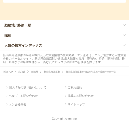
勤務地 / 路線・駅
職種
人気の検索インデックス
新潟県南蒲原郡の時給900円以上の派遣情報の検索結果。エン派遣は、エンが運営する人材派遣
会社のポータルサイト。新潟県南蒲原郡の派遣/求人情報を職種、勤務地、時給、勤務時間、長
期・短期などの希望条件から、あなたにピッタリの派遣のお仕事を探せます。
派遣TOP
北信越
新潟県
新潟県南蒲原郡
新潟県南蒲原郡 時給900円以上の派遣の仕事一覧
個人情報の取り扱いについて
ご利用規約
ヘルプ・お問い合わせ
掲載のお問い合わせ
エン会社概要
サイトマップ
Copyright © en Inc.