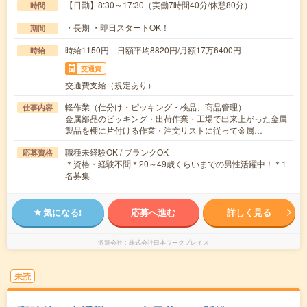
【日勤】8:30～17:30（実働7時間40分/休憩80分）
時間
・長期 ・即日スタートOK！
期間
時給1150円 日額平均8820円/月額17万6400円
時給
交通費
交通費支給（規定あり）
軽作業（仕分け・ピッキング・検品、商品管理）
仕事内容
金属部品のピッキング・出荷作業・工場で出来上がった金属
製品を棚に片付ける作業・注文リストに従って金属…
職種未経験OK / ブランクOK
応募資格
＊資格・経験不問＊20～49歳くらいまでの男性活躍中！＊1
名募集
気になる!
応募へ進む
詳しく見る
派遣会社
株式会社日本ワークプレイス
未読