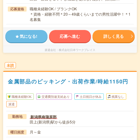
職種未経験OK / ブランクOK
応募資格
＊資格・経験不問＊20～49歳くらいまでの男性活躍中！＊1
名募集
気になる!
応募へ進む
詳しく見る
派遣会社
株式会社日本ワークプレイス
未読
金属部品のピッキング・出荷作業/時給1150円
職種未経験OK
交通費別途支給あり
土日祝日が休み
残業なし
派遣
新潟県南蒲原郡
勤務地
田上(新潟県)駅から徒歩5分
月～金
曜日頻度