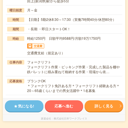
田上(新潟県)駅から徒歩5分
月～金
曜日頻度
【日勤】5勤2休8:30～17:30（実働7時間40分/休憩80分）
時間
・長期 ・即日スタートOK！
期間
時給1250円 日額平均9588円/月額19万1750円
時給
交通費
交通費支給（規定あり）
フォークリフト
仕事内容
フォークリフト作業・ピッキング作業・完成した製品を棚や
鉄パレットに積み重ねて格納する作業・現場から依…
ブランクOK
応募資格
＊フォークリフト免許ある方＊フォークリフト経験ある方＊
20～65歳くらいまでの男女活躍中＊1名募集
気になる!
応募へ進む
詳しく見る
派遣会社
株式会社日本ワークプレイス