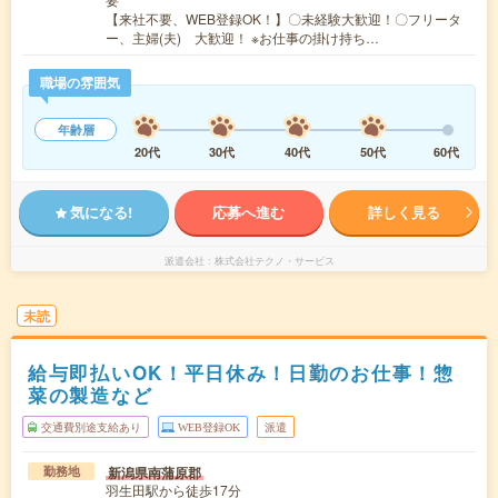
【来社不要、WEB登録OK！】〇未経験大歓迎！〇フリータ
ー、主婦(夫) 大歓迎！ ※お仕事の掛け持ち…
職場の雰囲気
年齢層
20代
30代
40代
50代
60代
気になる!
応募へ進む
詳しく見る
派遣会社
株式会社テクノ・サービス
未読
給与即払いOK！平日休み！日勤のお仕事！惣
菜の製造など
交通費別途支給あり
WEB登録OK
派遣
新潟県南蒲原郡
勤務地
羽生田駅から徒歩17分