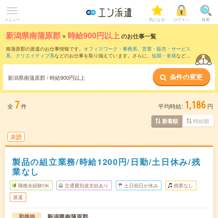
メニュー
気になる!
ログイン
検索
新潟県南蒲原郡
×
時給900円以上
のお仕事一覧
南蒲原郡の派遣のお仕事情報です。
オフィスワーク・事務系
、
営業・販売・サービス
系
、
クリエイティブ系
などのお仕事を取り揃えています。さらに、
短期
・
単発
などの
期間や、
職種未経験OK
などのこだわり条件で絞り込んでいただけます。
条件の変更
時給
1100円以上
・
1800円以上
の求人はこちら
新潟県南蒲原郡 / 時給900円以上
当サイトでは法令を遵守し、最低賃金以上の求人のみを掲載しています。
7
1,186
全
件
平均時給:
円
時給順
新着順
未読
製品の組立業務/時給1200円/日勤/土日休み/残
業なし
職種未経験OK
交通費別途支給あり
土日祝日が休み
残業なし
派遣
新潟県南蒲原郡
勤務地