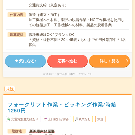
交通費支給（規定あり）
製造（組立・加工）
仕事内容
加工機械への材料、製品の脱着作業・NC工作機械を使用し
ての旋盤加工・工作機械への材料、製品の脱着作業…
職種未経験OK / ブランクOK
応募資格
＊資格・経験不問＊20～45歳くらいまでの男性活躍中＊1名
募集
気になる!
応募へ進む
詳しく見る
派遣会社
株式会社日本ワークプレイス
未読
フォークリフト作業・ピッキング作業/時給
1250円
交通費別途支給あり
土日祝日が休み
残業なし
派遣
新潟県南蒲原郡
勤務地