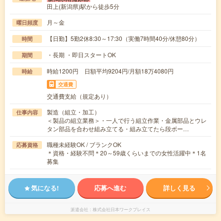
田上(新潟県)駅から徒歩5分
月～金
曜日頻度
【日勤】5勤2休8:30～17:30（実働7時間40分/休憩80分）
時間
・長期 ・即日スタートOK
期間
時給1200円 日額平均9204円/月額18万4080円
時給
交通費
交通費支給（規定あり）
製造（組立・加工）
仕事内容
＜製品の組立業務＞・一人で行う組立作業・金属部品とウレ
タン部品を合わせ組み立てる・組み立てたら段ボー…
職種未経験OK / ブランクOK
応募資格
＊資格・経験不問＊20～59歳くらいまでの女性活躍中＊1名
募集
気になる!
応募へ進む
詳しく見る
派遣会社
株式会社日本ワークプレイス