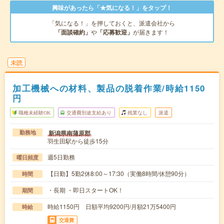
興味があったら「★気になる！」をタップ！
「気になる！」を押しておくと、派遣会社から
「面談確約」
や
「応募歓迎」
が届きます！
未読
加工機械への材料、製品の脱着作業/時給1150
円
職種未経験OK
交通費別途支給あり
残業なし
派遣
新潟県南蒲原郡
勤務地
羽生田駅から徒歩15分
週5日勤務
曜日頻度
【日勤】5勤2休8:00～17:30（実働8時間/休憩90分）
時間
・長期 ・即日スタートOK！
期間
時給1150円 日額平均9200円/月額21万5400円
時給
交通費