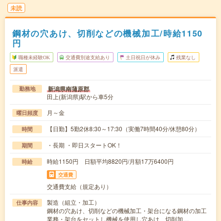
未読
鋼材の穴あけ、切削などの機械加工/時給1150
円
職種未経験OK
交通費別途支給あり
土日祝日が休み
残業なし
派遣
新潟県南蒲原郡
勤務地
田上(新潟県)駅から車5分
月～金
曜日頻度
【日勤】5勤2休8:30～17:30（実働7時間40分/休憩80分）
時間
・長期 ・即日スタートOK！
期間
時給1150円 日額平均8820円/月額17万6400円
時給
交通費
交通費支給（規定あり）
製造（組立・加工）
仕事内容
鋼材の穴あけ、切削などの機械加工・架台になる鋼材の加工
業務・架台をセットし機械を使用し穴あけ、切削加…