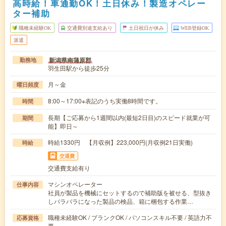
高時給！車通勤OK！土日休み！製造オペレー
ター補助
職種未経験OK
交通費別途支給あり
土日祝日が休み
WEB登録OK
派遣
新潟県南蒲原郡
勤務地
羽生田駅から徒歩25分
月～金
曜日頻度
8:00～17:00※表記のうち実働8時間です。
時間
長期【ご応募から1週間以内(最短2日目)のスピード就業が可
期間
能】即日～
時給1330円 【月収例】223,000円(月収例21日実働)
時給
交通費
交通費支給有り
マシンオペレーター
仕事内容
社員が製品を機械にセットするので補助版を被せる、型抜き
しバラバラになった製品の検品、箱に梱包する作業…
職種未経験OK / ブランクOK / パソコンスキル不要 / 英語力不
応募資格
要