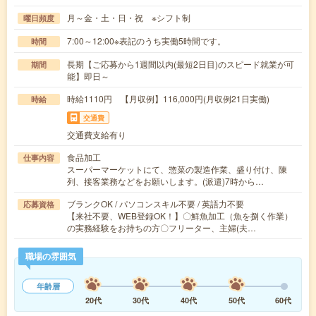
月～金・土・日・祝 ※シフト制
曜日頻度
7:00～12:00※表記のうち実働5時間です。
時間
長期【ご応募から1週間以内(最短2日目)のスピード就業が可
期間
能】即日～
時給1110円 【月収例】116,000円(月収例21日実働)
時給
交通費
交通費支給有り
食品加工
仕事内容
スーパーマーケットにて、惣菜の製造作業、盛り付け、陳
列、接客業務などをお願いします。(派遣)7時から…
ブランクOK / パソコンスキル不要 / 英語力不要
応募資格
【来社不要、WEB登録OK！】〇鮮魚加工（魚を捌く作業）
の実務経験をお持ちの方〇フリーター、主婦(夫…
職場の雰囲気
年齢層
20代
30代
40代
50代
60代