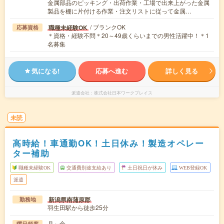
金属部品のピッキング・出荷作業・工場で出来上がった金属
製品を棚に片付ける作業・注文リストに従って金属…
/ ブランクOK
職種未経験OK
応募資格
＊資格・経験不問＊20～49歳くらいまでの男性活躍中！＊1
名募集
気になる!
応募へ進む
詳しく見る
派遣会社
株式会社日本ワークプレイス
未読
高時給！車通勤OK！土日休み！製造オペレー
ター補助
職種未経験OK
交通費別途支給あり
土日祝日が休み
WEB登録OK
派遣
新潟県南蒲原郡
勤務地
羽生田駅から徒歩25分
月～金
曜日頻度