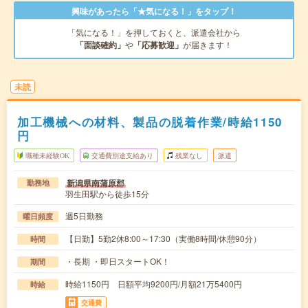
興味があったら「★気になる！」をタップ！
「気になる！」を押しておくと、派遣会社から
「面談確約」
や
「応募歓迎」
が届きます！
未読
加工機械への材料、製品の脱着作業/時給1150
円
職種未経験OK
交通費別途支給あり
残業なし
派遣
新潟県南蒲原郡
勤務地
羽生田駅から徒歩15分
週5日勤務
曜日頻度
【日勤】5勤2休8:00～17:30（実働8時間/休憩90分）
時間
・長期 ・即日スタートOK！
期間
時給1150円 日額平均9200円/月額21万5400円
時給
交通費