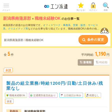
メニュー
気になる!
ログイン
検索
新潟県南蒲原郡
×
職種未経験OK
のお仕事一覧
南蒲原郡の派遣のお仕事情報です。
オフィスワーク・事務系
、
営業・販売・サービス
系
、
クリエイティブ系
などのお仕事を取り揃えています。職種未経験OKの条件の他
に、
交通費別途支給あり
、
残業なし
、
友だちと一緒の応募OK
などのこだわり条件も取
り揃えています。
条件の変更
新潟県南蒲原郡 / 職種未経験OK
5
1,190
全
件
平均時給:
円
時給順
新着順
未読
製品の組立業務/時給1200円/日勤/土日休み/残
業なし
職種未経験OK
交通費別途支給あり
土日祝日が休み
残業なし
派遣
新潟県南蒲原郡
勤務地