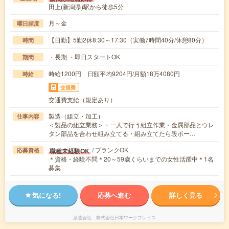
田上(新潟県)駅から徒歩5分
月～金
曜日頻度
【日勤】5勤2休8:30～17:30（実働7時間40分/休憩80分）
時間
・長期 ・即日スタートOK
期間
時給1200円 日額平均9204円/月額18万4080円
時給
交通費
交通費支給（規定あり）
製造（組立・加工）
仕事内容
＜製品の組立業務＞・一人で行う組立作業・金属部品とウレ
タン部品を合わせ組み立てる・組み立てたら段ボー…
/ ブランクOK
職種未経験OK
応募資格
＊資格・経験不問＊20～59歳くらいまでの女性活躍中＊1名
募集
気になる!
応募へ進む
詳しく見る
派遣会社
株式会社日本ワークプレイス