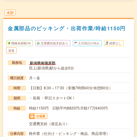
未読
金属部品のピッキング・出荷作業/時給1150円
職種未経験OK
交通費別途支給あり
土日祝日が休み
残業なし
派遣
新潟県南蒲原郡
勤務地
田上(新潟県)駅から徒歩5分
月～金
曜日頻度
【日勤】8:30～17:30（実働7時間40分/休憩80分）
時間
・長期 ・即日スタートOK！
期間
時給1150円 日額平均8820円/月額17万6400円
時給
交通費
交通費支給（規定あり）
軽作業（仕分け・ピッキング・検品、商品管理）
仕事内容