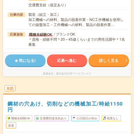
交通費支給（規定あり）
製造（組立・加工）
仕事内容
加工機械への材料、製品の脱着作業・NC工作機械を使用し
ての旋盤加工・工作機械への材料、製品の脱着作業…
/ ブランクOK
職種未経験OK
応募資格
＊資格・経験不問＊20～45歳くらいまでの男性活躍中＊1名
募集
気になる!
応募へ進む
詳しく見る
派遣会社
株式会社日本ワークプレイス
未読
鋼材の穴あけ、切削などの機械加工/時給1150
円
職種未経験OK
交通費別途支給あり
土日祝日が休み
残業なし
派遣