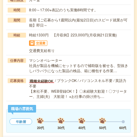
8:00～17:00※表記のうち実働8時間です。
時間
長期【ご応募から1週間以内(最短2日目)のスピード就業が可
期間
能】即日～
時給1330円 【月収例】223,000円(月収例21日実働)
時給
交通費
交通費支給有り
マシンオペレーター
仕事内容
社員が製品を機械にセットするので補助版を被せる、型抜き
しバラバラになった製品の検品、箱に梱包する作業…
/ ブランクOK / パソコンスキル不要 / 英語力
職種未経験OK
応募資格
不要
【来社不要、WEB登録OK！】〇未経験大歓迎！〇フリータ
ー、主婦(夫) 大歓迎！ ※お仕事の掛け持ち…
職場の雰囲気
年齢層
20代
30代
40代
50代
60代