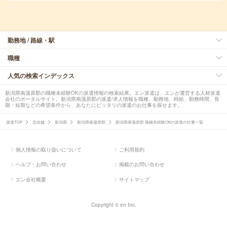
勤務地 / 路線・駅
職種
人気の検索インデックス
新潟県南蒲原郡の職種未経験OKの派遣情報の検索結果。エン派遣は、エンが運営する人材派遣
会社のポータルサイト。新潟県南蒲原郡の派遣/求人情報を職種、勤務地、時給、勤務時間、長
期・短期などの希望条件から、あなたにピッタリの派遣のお仕事を探せます。
派遣TOP
北信越
新潟県
新潟県南蒲原郡
新潟県南蒲原郡 職種未経験OKの派遣の仕事一覧
個人情報の取り扱いについて
ご利用規約
ヘルプ・お問い合わせ
掲載のお問い合わせ
エン会社概要
サイトマップ
Copyright © en Inc.