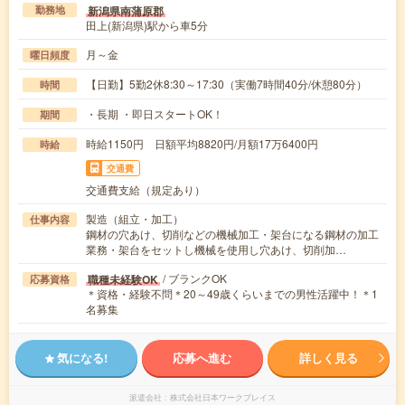
新潟県南蒲原郡
勤務地
田上(新潟県)駅から車5分
月～金
曜日頻度
【日勤】5勤2休8:30～17:30（実働7時間40分/休憩80分）
時間
・長期 ・即日スタートOK！
期間
時給1150円 日額平均8820円/月額17万6400円
時給
交通費
交通費支給（規定あり）
製造（組立・加工）
仕事内容
鋼材の穴あけ、切削などの機械加工・架台になる鋼材の加工
業務・架台をセットし機械を使用し穴あけ、切削加…
/ ブランクOK
職種未経験OK
応募資格
＊資格・経験不問＊20～49歳くらいまでの男性活躍中！＊1
名募集
気になる!
応募へ進む
詳しく見る
派遣会社
株式会社日本ワークプレイス