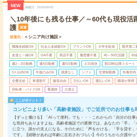
NEW
掲載日
2026/08/05
＼10年後にも残る仕事／～60代も現役活
護
派遣
＜シニア向け施設＞
派遣先
職種未経験OK
社会人未経験OK
ブランクOK
大学生歓迎
既卒第二
友達と一緒OK
OA不要
英語不要
履歴書不要
40～50代活躍
6
週2～3日勤務
週4日勤務
週5日勤務
土日祝休
朝10時以降スタート
5ｈ以内OK
午後のみOK
残業なし
シフト
交替制勤務
扶養控内
交費支給
車通勤可
服装自由
日払いOK
週払いOK
職場が禁煙
自転車・バイクOK
看護師
介護士
ここがポイント！
コンビニより多い「高齢者施設」でご近所でのお仕事も
【ずっと働ける】「AIって便利」でも・・・これからの「自分の仕
な気持ちありますよね。高齢者施設での業務では、あなたの「手」「
に立つ、誰かの支えになる。そのために「声をかける」「手を貸す」
です。【経験があれば年齢に左右されづらい】今のうちから介護やっ