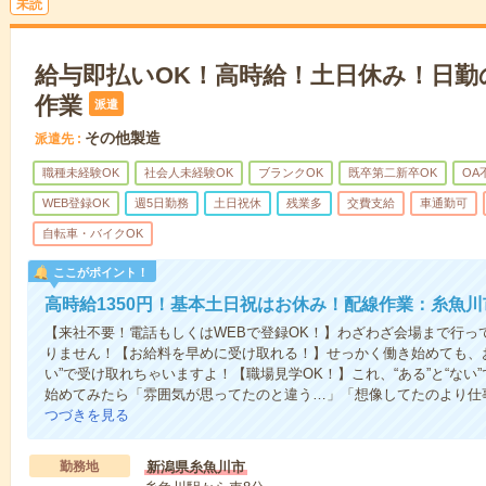
未読
給与即払いOK！高時給！土日休み！日勤
作業
派遣
その他製造
派遣先
職種未経験OK
社会人未経験OK
ブランクOK
既卒第二新卒OK
OA
WEB登録OK
週5日勤務
土日祝休
残業多
交費支給
車通勤可
自転車・バイクOK
ここがポイント！
高時給1350円！基本土日祝はお休み！配線作業：糸魚川
【来社不要！電話もしくはWEBで登録OK！】わざわざ会場まで行っ
りません！【お給料を早めに受け取れる！】せっかく働き始めても、
い”で受け取れちゃいますよ！【職場見学OK！】これ、“ある”と“な
始めてみたら「雰囲気が思ってたのと違う…」「想像してたのより仕
つづきを見る
勤務地
新潟県糸魚川市