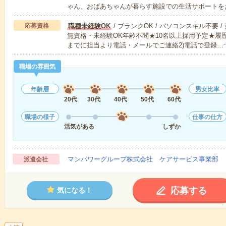
ゃん、おばあちゃんが暮らす施設での生活サポートを
応募資格
職種未経験OK
/ ブランクOK / パソコンスキル不要 /
無資格・未経験OK年齢不問★10名以上採用予定★履
までに担当より電話・メールでご連絡2)電話で登録…
職場の雰囲気
年齢層
男女比率
20代
30代
40代
50代
60代
職場の様子
仕事の仕方
活気がある
しずか
マンパワーグループ株式会社 ケアサービス事業部 
派遣会社
応募する
気になる！