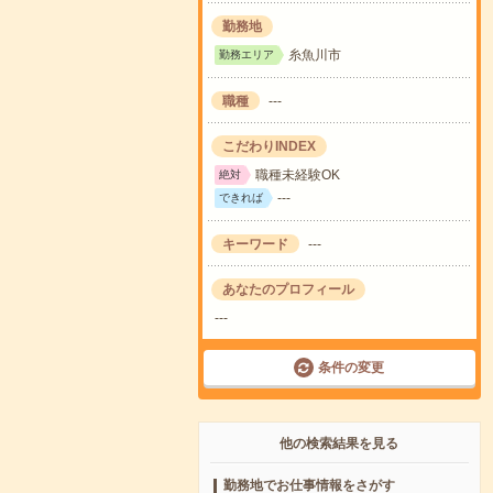
勤務地
糸魚川市
勤務エリア
職種
---
こだわりINDEX
職種未経験OK
絶対
---
できれば
キーワード
---
あなたのプロフィール
---
条件の変更
他の検索結果を見る
勤務地でお仕事情報をさがす