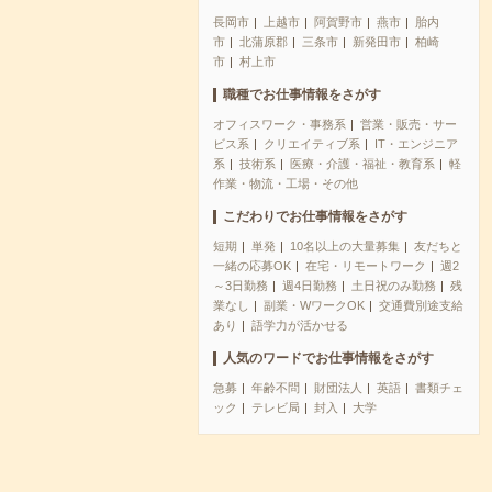
長岡市
上越市
阿賀野市
燕市
胎内
市
北蒲原郡
三条市
新発田市
柏崎
市
村上市
職種でお仕事情報をさがす
オフィスワーク・事務系
営業・販売・サー
ビス系
クリエイティブ系
IT・エンジニア
系
技術系
医療・介護・福祉・教育系
軽
作業・物流・工場・その他
こだわりでお仕事情報をさがす
短期
単発
10名以上の大量募集
友だちと
一緒の応募OK
在宅・リモートワーク
週2
～3日勤務
週4日勤務
土日祝のみ勤務
残
業なし
副業・WワークOK
交通費別途支給
あり
語学力が活かせる
人気のワードでお仕事情報をさがす
急募
年齢不問
財団法人
英語
書類チェ
ック
テレビ局
封入
大学