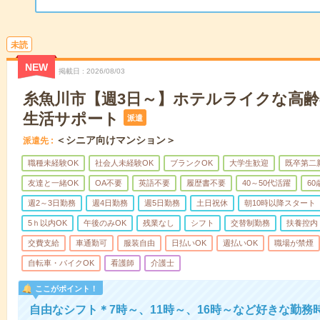
未読
NEW
掲載日
2026/08/03
糸魚川市【週3日～】ホテルライクな高
生活サポート
派遣
＜シニア向けマンション＞
派遣先
職種未経験OK
社会人未経験OK
ブランクOK
大学生歓迎
既卒第二
友達と一緒OK
OA不要
英語不要
履歴書不要
40～50代活躍
6
週2～3日勤務
週4日勤務
週5日勤務
土日祝休
朝10時以降スタート
5ｈ以内OK
午後のみOK
残業なし
シフト
交替制勤務
扶養控内
交費支給
車通勤可
服装自由
日払いOK
週払いOK
職場が禁煙
自転車・バイクOK
看護師
介護士
ここがポイント！
自由なシフト＊7時～、11時～、16時～など好きな勤務