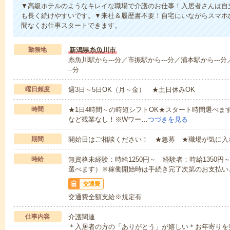
▼高級ホテルのようなキレイな職場で介護のお仕事！入居者さんは自
も長く続けやすいです。▼来社＆履歴書不要！自宅にいながらスマホ
間なくお仕事スタートできます。
勤務地
新潟県糸魚川市
糸魚川駅から---分／市振駅から---分／浦本駅から---分
--分
曜日頻度
週3日～5日OK（月～金） ★土日休みOK
時間
★1日4時間～の時短シフトOK★スタート時間選べます！7:00～1
など残業なし！※Wワー…
つづきを見る
期間
開始日はご相談ください！ ★急募 ★職場が気に入
時給
無資格未経験：時給1250円～ 経験者：時給1350
選べます）※稼働開始時は手続き完了次第のお支払い
交通費
交通費全額支給※規定有
仕事内容
介護関連
＊入居者の方の「ありがとう」が嬉しい＊お年寄りを