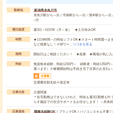
勤務地
新潟県糸魚川市
糸魚川駅から---分／市振駅から---分／浦本駅から---分
--分
曜日頻度
週3日～5日OK（月～金） ★土日休みOK
時間
★1日4時間～の時短シフトOK★スタート時間選べます！7:00～1
など残業なし！※Wワー…
つづきを見る
期間
開始日はご相談ください！ ★急募 ★職場が気に入
時給
無資格未経験：時給1250円～ 経験者：時給1350
選べます）※稼働開始時は手続き完了次第のお支払い
交通費
交通費全額支給※規定有
仕事内容
介護関連
＊在宅勤務はできないけれど、時短も週3日勤務も叶
らす施設での生活サポートをお任せします！ ＜具体
応募資格
職種未経験OK
/ ブランクOK / パソコンスキル不要 /