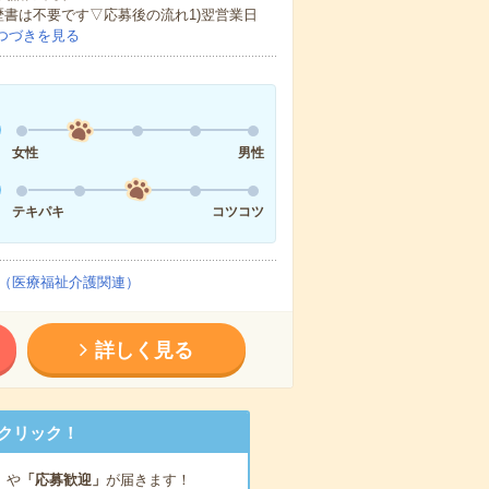
歴書は不要です▽応募後の流れ1)翌営業日
つづきを見る
女性
男性
テキパキ
コツコツ
（医療福祉介護関連）
詳しく見る
クリック！
」
や
「応募歓迎」
が届きます！