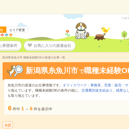
ヘル
版
エリア変更
た希望条件
お気に入りの派遣会社
新潟県糸魚川市 職種未経験OKの派遣の仕事一覧
新潟県糸魚川市
職種未経験O
で
糸魚川市の派遣のお仕事情報です。
オフィスワーク・事務系
、
営業・販売・サ
り揃えています。職種未経験OKの条件の他に、
交通費別途支給あり
、
残業な
も取り揃えています。
6
1
6
件中
～
件を表示中
未読