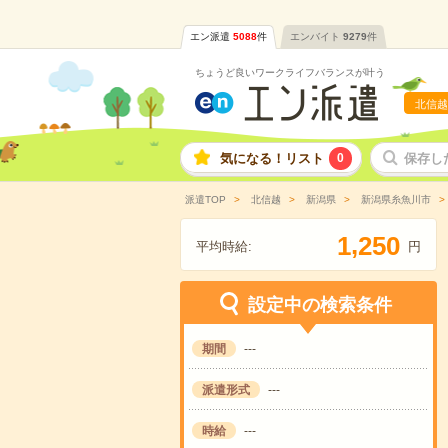
エン派遣
5088
件
エンバイト
9279
件
ちょうど良いワークライフバランスが叶う
北信越
気になる！リスト
0
保存し
派遣TOP
北信越
新潟県
新潟県糸魚川市
,
1
2
5
0
平均時給:
円
設定中の検索条件
期間
---
派遣形式
---
時給
---