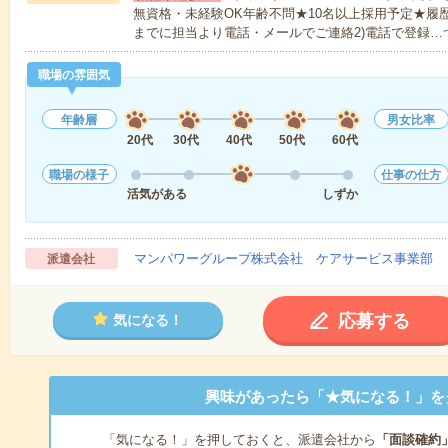
無資格・未経験OK年齢不問★10名以上採用予定★履
までに担当より電話・メールでご連絡2)電話で登録…
職場の雰囲気
年齢層
男女比率
20代
30代
40代
50代
60代
職場の様子
仕事の仕方
活気がある
しずか
マンパワーグループ株式会社 ケアサービス事業部 
派遣会社
応募する
気になる！
興味があったら「★気になる！」を
「気になる！」を押しておくと、派遣会社から
「面談確約