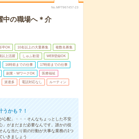
No.MPT967457-23
躍中の職場へ＊介
新卒OK
10名以上の大量募集
複数名募集
0歳以上活躍
しゅふ歓迎
WEB登録OK
16時前までの仕事
17時前までの仕事
副業・WワークOK
医療福祉
派遣多
電話対応なし
ルーティン
叶うかも？！
事が心配」・・・そんなちょっとした不安
心」がまだまだ必要なんです。誰かの役
そんな当たり前の行動が大事な業務の1つ
ていきましょう