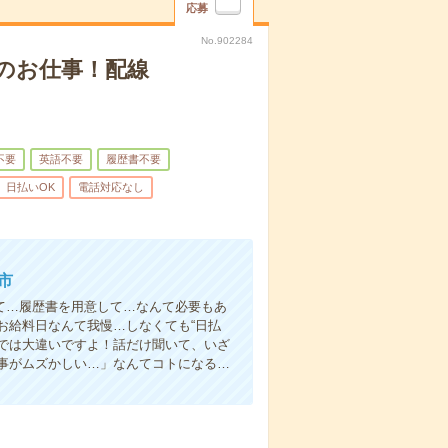
応募
No.902284
のお仕事！配線
不要
英語不要
履歴書不要
日払いOK
電話対応なし
市
て…履歴書を用意して…なんて必要もあ
お給料日なんて我慢…しなくても“日払
い”では大違いですよ！話だけ聞いて、いざ
事がムズかしい…」なんてコトになる…