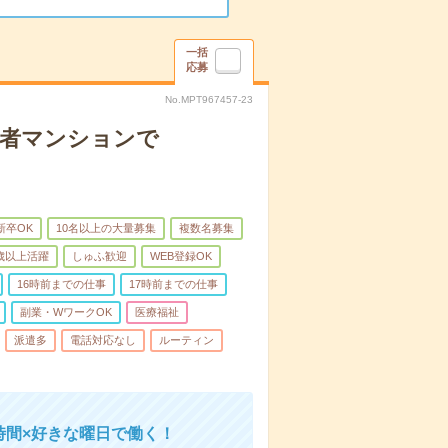
一括
応募
No.MPT967457-23
齢者マンションで
新卒OK
10名以上の大量募集
複数名募集
0歳以上活躍
しゅふ歓迎
WEB登録OK
16時前までの仕事
17時前までの仕事
副業・WワークOK
医療福祉
派遣多
電話対応なし
ルーティン
時間×好きな曜日で働く！