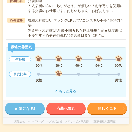
介護関連
仕事内容
＊入居者の方の「ありがとう」が嬉しい＊お年寄りを笑顔に
する介護のお仕事です。おじいちゃん、おばあちゃ…
職種未経験OK / ブランクOK / パソコンスキル不要 / 英語力不
応募資格
要
無資格・未経験OK年齢不問★10名以上採用予定★履歴書は
不要です▽応募後の流れ1)翌営業日までに担当…
職場の雰囲気
年齢層
20代
30代
40代
50代
60代
男女比率
女性
男性
もっと見る
気になる!
応募へ進む
詳しく見る
派遣会社
マンパワーグループ株式会社 ケアサービス事業部 （医療福祉介護関連）