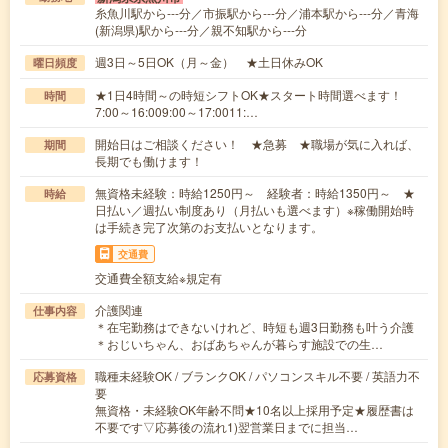
糸魚川駅から---分／市振駅から---分／浦本駅から---分／青海
(新潟県)駅から---分／親不知駅から---分
週3日～5日OK（月～金） ★土日休みOK
曜日頻度
★1日4時間～の時短シフトOK★スタート時間選べます！
時間
7:00～16:009:00～17:0011:…
開始日はご相談ください！ ★急募 ★職場が気に入れば、
期間
長期でも働けます！
無資格未経験：時給1250円～ 経験者：時給1350円～ ★
時給
日払い／週払い制度あり（月払いも選べます）※稼働開始時
は手続き完了次第のお支払いとなります。
交通費
交通費全額支給※規定有
介護関連
仕事内容
＊在宅勤務はできないけれど、時短も週3日勤務も叶う介護
＊おじいちゃん、おばあちゃんが暮らす施設での生…
職種未経験OK / ブランクOK / パソコンスキル不要 / 英語力不
応募資格
要
無資格・未経験OK年齢不問★10名以上採用予定★履歴書は
不要です▽応募後の流れ1)翌営業日までに担当…