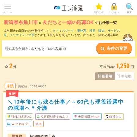
メニュー
気になる!
ログイン
検索
新潟県糸魚川市
×
友だちと一緒の応募OK
のお仕事一覧
糸魚川市の派遣のお仕事情報です。
オフィスワーク・事務系
、
営業・販売・サービス
系
、
クリエイティブ系
などのお仕事を取り揃えています。友だちと一緒の応募OKの条
件の他に、
交通費別途支給あり
、
職種未経験OK
、
残業なし
などのこだわり条件も取り
揃えています。
条件の変更
新潟県糸魚川市 / 友だちと一緒の応募OK
2
1,250
全
件
平均時給:
円
時給順
新着順
未読
掲載日
2026/08/05
NEW
＼10年後にも残る仕事／～60代も現役活躍中
の職場へ＊介護
職種未経験OK
交通費別途支給あり
土日祝日が休み
残業なし
WEB登録OK
派遣
新潟県糸魚川市
勤務地