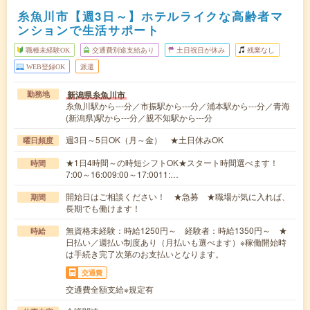
糸魚川市【週3日～】ホテルライクな高齢者マ
ンションで生活サポート
職種未経験OK
交通費別途支給あり
土日祝日が休み
残業なし
WEB登録OK
派遣
新潟県糸魚川市
勤務地
糸魚川駅から---分／市振駅から---分／浦本駅から---分／青海
(新潟県)駅から---分／親不知駅から---分
週3日～5日OK（月～金） ★土日休みOK
曜日頻度
★1日4時間～の時短シフトOK★スタート時間選べます！
時間
7:00～16:009:00～17:0011:…
開始日はご相談ください！ ★急募 ★職場が気に入れば、
期間
長期でも働けます！
無資格未経験：時給1250円～ 経験者：時給1350円～ ★
時給
日払い／週払い制度あり（月払いも選べます）※稼働開始時
は手続き完了次第のお支払いとなります。
交通費
交通費全額支給※規定有