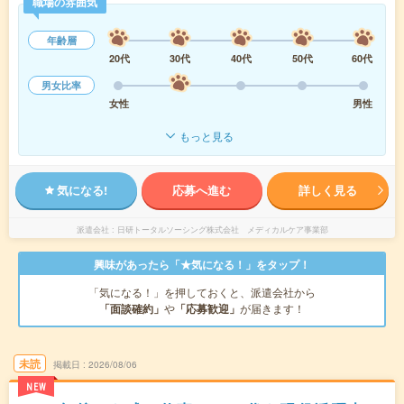
職場の雰囲気
年齢層
20代
30代
40代
50代
60代
男女比率
女性
男性
もっと見る
気になる!
応募へ進む
詳しく見る
派遣会社
日研トータルソーシング株式会社 メディカルケア事業部
興味があったら「★気になる！」をタップ！
「気になる！」を押しておくと、派遣会社から
「面談確約」
や
「応募歓迎」
が届きます！
未読
掲載日
2026/08/06
NEW