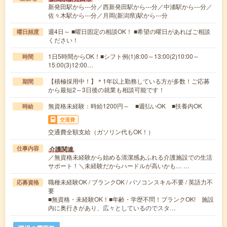
新発田駅から---分／西新発田駅から---分／中浦駅から---分／
佐々木駅から---分／月岡(新潟県)駅から---分
週4日～ ■曜日固定の相談OK！ ■希望の曜日があればご相談
曜日頻度
ください！
1日5時間からOK！■シフト例(1)8:00～13:00(2)10:00～
時間
15:00(3)12:00…
【積極採用中！】＊1年以上勤務している方が多数！ご応募
期間
から最短2～3日後の就業も相談可能です！
無資格未経験：時給1200円～ ■週払いOK ■扶養内OK
時給
交通費
交通費全額支給（ガソリン代もOK！）
介護関連
仕事内容
／無資格未経験から始める清潔感あふれる介護施設での生活
サポート！＼未経験だからハードルが高いかも… …
職種未経験OK / ブランクOK / パソコンスキル不要 / 英語力不
応募資格
要
■無資格・未経験OK！■年齢・学歴不問！ブランクOK! 施設
内に奥行きがあり、広々としているのでスタ…