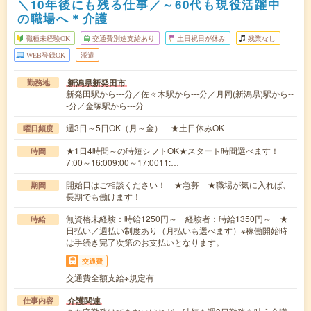
＼10年後にも残る仕事／～60代も現役活躍中
の職場へ＊介護
職種未経験OK
交通費別途支給あり
土日祝日が休み
残業なし
WEB登録OK
派遣
新潟県新発田市
勤務地
新発田駅から---分／佐々木駅から---分／月岡(新潟県)駅から--
-分／金塚駅から---分
週3日～5日OK（月～金） ★土日休みOK
曜日頻度
★1日4時間～の時短シフトOK★スタート時間選べます！
時間
7:00～16:009:00～17:0011:…
開始日はご相談ください！ ★急募 ★職場が気に入れば、
期間
長期でも働けます！
無資格未経験：時給1250円～ 経験者：時給1350円～ ★
時給
日払い／週払い制度あり（月払いも選べます）※稼働開始時
は手続き完了次第のお支払いとなります。
交通費
交通費全額支給※規定有
介護関連
仕事内容