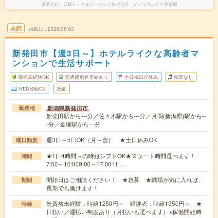
派遣会社
日研トータルソーシング株式会社 メディカルケア事業部
未読
掲載日
2026/08/03
新発田市【週3日～】ホテルライクな高齢者マ
ンションで生活サポート
職種未経験OK
交通費別途支給あり
土日祝日が休み
残業なし
WEB登録OK
派遣
新潟県新発田市
勤務地
新発田駅から---分／佐々木駅から---分／月岡(新潟県)駅から--
-分／金塚駅から---分
週3日～5日OK（月～金） ★土日休みOK
曜日頻度
★1日4時間～の時短シフトOK★スタート時間選べます！
時間
7:00～16:009:00～17:0011:…
開始日はご相談ください！ ★急募 ★職場が気に入れば、
期間
長期でも働けます！
無資格未経験：時給1250円～ 経験者：時給1350円～ ★
時給
日払い／週払い制度あり（月払いも選べます）※稼働開始時