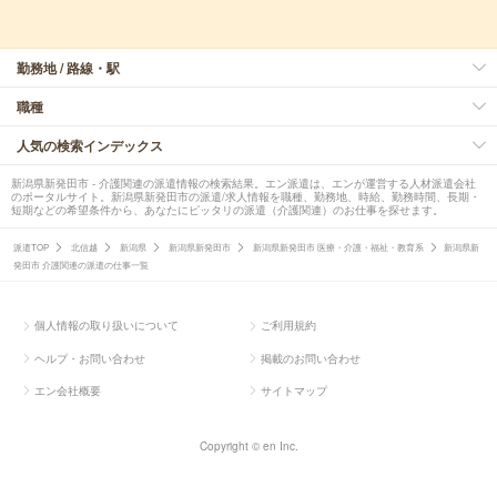
勤務地 / 路線・駅
職種
人気の検索インデックス
新潟県新発田市 - 介護関連の派遣情報の検索結果。エン派遣は、エンが運営する人材派遣会社
のポータルサイト。新潟県新発田市の派遣/求人情報を職種、勤務地、時給、勤務時間、長期・
短期などの希望条件から、あなたにピッタリの派遣（介護関連）のお仕事を探せます。
派遣TOP
北信越
新潟県
新潟県新発田市
新潟県新発田市 医療・介護・福祉・教育系
新潟県新
発田市 介護関連の派遣の仕事一覧
個人情報の取り扱いについて
ご利用規約
ヘルプ・お問い合わせ
掲載のお問い合わせ
エン会社概要
サイトマップ
Copyright © en Inc.