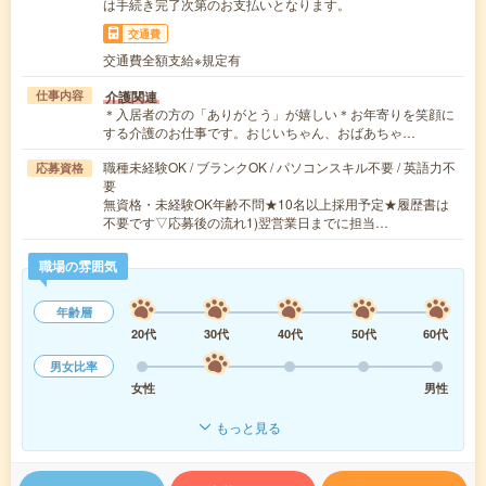
は手続き完了次第のお支払いとなります。
交通費
交通費全額支給※規定有
介護関連
仕事内容
＊入居者の方の「ありがとう」が嬉しい＊お年寄りを笑顔に
する介護のお仕事です。おじいちゃん、おばあちゃ…
職種未経験OK / ブランクOK / パソコンスキル不要 / 英語力不
応募資格
要
無資格・未経験OK年齢不問★10名以上採用予定★履歴書は
不要です▽応募後の流れ1)翌営業日までに担当…
職場の雰囲気
年齢層
20代
30代
40代
50代
60代
男女比率
女性
男性
もっと見る