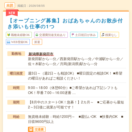
未読
掲載日
2026/08/05
NEW
【オープニング募集】おばあちゃんのお散歩付
き添いも仕事の1つ
職種未経験OK
交通費別途支給あり
土日祝日が休み
残業なし
WEB登録OK
派遣
新潟県新発田市
勤務地
新発田駅から---分／西新発田駅から---分／中浦駅から---分／
佐々木駅から---分／月岡(新潟県)駅から---分
週3日～（週2日～も相談OK） ■曜日固定の相談OK！ ■希望
曜日頻度
の曜日があればご相談ください！
9:00～18:00（休憩60分）■ご希望があれば下記シフトも
時間
OK！早番 7:00～16:00遅番 …
【8月中のスタートOK！急募！】2カ月～ ■ご応募から最短
期間
2～3日後に就業が可能です！
無資格未経験：時給1200円～ ■週払いOK ■扶養内OK ■
時給
日収9600円以上
交通費