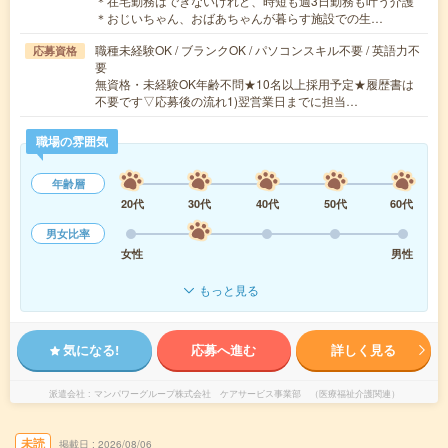
＊在宅勤務はできないけれど、時短も週3日勤務も叶う介護
＊おじいちゃん、おばあちゃんが暮らす施設での生…
職種未経験OK / ブランクOK / パソコンスキル不要 / 英語力不
応募資格
要
無資格・未経験OK年齢不問★10名以上採用予定★履歴書は
不要です▽応募後の流れ1)翌営業日までに担当…
職場の雰囲気
年齢層
20代
30代
40代
50代
60代
男女比率
女性
男性
もっと見る
気になる!
応募へ進む
詳しく見る
派遣会社
マンパワーグループ株式会社 ケアサービス事業部 （医療福祉介護関連）
未読
掲載日
2026/08/06