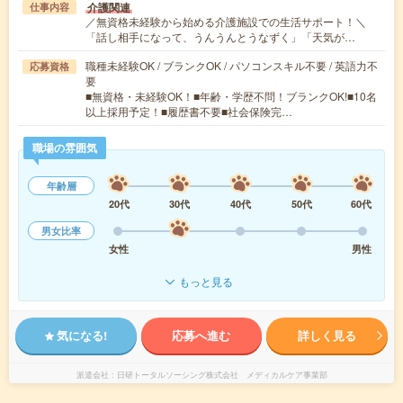
介護関連
仕事内容
／無資格未経験から始める介護施設での生活サポート！＼
「話し相手になって、うんうんとうなずく」「天気が…
職種未経験OK / ブランクOK / パソコンスキル不要 / 英語力不
応募資格
要
■無資格・未経験OK！■年齢・学歴不問！ブランクOK!■10名
以上採用予定！■履歴書不要■社会保険完…
職場の雰囲気
年齢層
20代
30代
40代
50代
60代
男女比率
女性
男性
もっと見る
気になる!
応募へ進む
詳しく見る
派遣会社
日研トータルソーシング株式会社 メディカルケア事業部