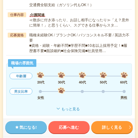
交通費全額支給（ガソリン代もOK！）
介護関連
仕事内容
≪散歩に付き添ったり、お話し相手になったり≫「え？意外
に簡単！」と思うくらい、スグできる仕事からスタ…
職種未経験OK / ブランクOK / パソコンスキル不要 / 英語力不
応募資格
要
■資格・経験・年齢不問■学歴不問■10名以上採用予定！■履
歴書不要■面談確約■社会保険完備■社員登用…
職場の雰囲気
年齢層
20代
30代
40代
50代
60代
男女比率
女性
男性
もっと見る
気になる!
応募へ進む
詳しく見る