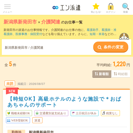
メニュー
気になる!
ログイン
検索
新潟県新発田市
×
介護関連
のお仕事一覧
新発田市の派遣のお仕事情報です。介護関連のお仕事の他に、
看護助手
、
看護師・准
看護師
、
医療事務・病院受付
などを取り揃えています。さらに、
短期
・
単発
などの期
間や、
職種未経験OK
などのこだわり条件で絞り込んでいただけます。職種辞典：
介護
関連のお仕事とは？とは？
条件の変更
新潟県新発田市 / 介護関連
5
1,220
全
件
平均時給:
円
時給順
新着順
未読
掲載日
2026/08/07
NEW
【時短OK】高級ホテルのような施設で＊おば
あちゃんのサポート
職種未経験OK
交通費別途支給あり
土日祝日が休み
残業なし
WEB登録OK
派遣
新潟県新発田市
勤務地