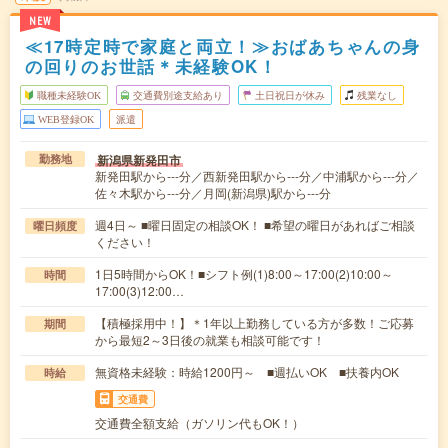
NEW
≪17時定時で家庭と両立！≫おばあちゃんの身
の回りのお世話＊未経験OK！
職種未経験OK
交通費別途支給あり
土日祝日が休み
残業なし
WEB登録OK
派遣
新潟県新発田市
勤務地
新発田駅から---分／西新発田駅から---分／中浦駅から---分／
佐々木駅から---分／月岡(新潟県)駅から---分
週4日～ ■曜日固定の相談OK！ ■希望の曜日があればご相談
曜日頻度
ください！
1日5時間からOK！■シフト例(1)8:00～17:00(2)10:00～
時間
17:00(3)12:00…
【積極採用中！】＊1年以上勤務している方が多数！ご応募
期間
から最短2～3日後の就業も相談可能です！
無資格未経験：時給1200円～ ■週払いOK ■扶養内OK
時給
交通費
交通費全額支給（ガソリン代もOK！）