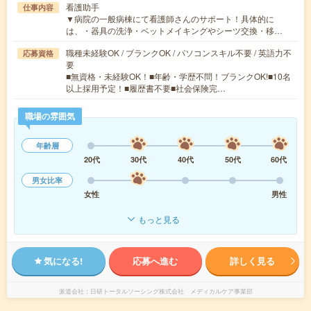
看護助手
仕事内容
▼病院の一般病棟にて看護師さんのサポート！具体的に
は、・器具の洗浄・ベットメイキングやシーツ交換・移…
職種未経験OK / ブランクOK / パソコンスキル不要 / 英語力不
応募資格
要
■無資格・未経験OK！■年齢・学歴不問！ブランクOK!■10名
以上採用予定！■履歴書不要■社会保険完…
職場の雰囲気
年齢層
20代
30代
40代
50代
60代
男女比率
女性
男性
もっと見る
気になる!
応募へ進む
詳しく見る
派遣会社
日研トータルソーシング株式会社 メディカルケア事業部