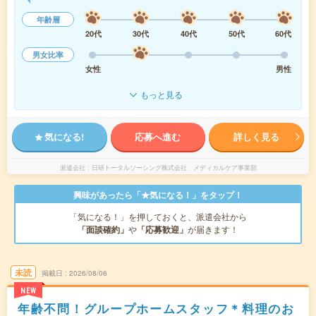
年齢層
20代
30代
40代
50代
60代
男女比率
女性
男性
もっと見る
気になる!
応募へ進む
詳しく見る
派遣会社
日研トータルソーシング株式会社 メディカルケア事業部
興味があったら「★気になる！」をタップ！
「気になる！」を押しておくと、派遣会社から
「面談確約」
や
「応募歓迎」
が届きます！
未読
掲載日
2026/08/06
NEW
年齢不問！グループホームスタッフ＊料理のお