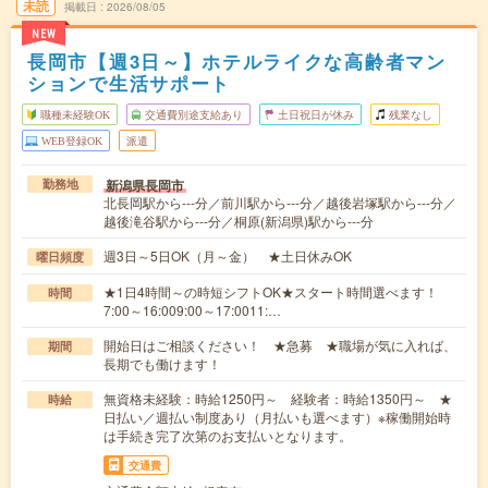
未読
掲載日
2026/08/05
NEW
長岡市【週3日～】ホテルライクな高齢者マン
ションで生活サポート
職種未経験OK
交通費別途支給あり
土日祝日が休み
残業なし
WEB登録OK
派遣
新潟県長岡市
勤務地
北長岡駅から---分／前川駅から---分／越後岩塚駅から---分／
越後滝谷駅から---分／桐原(新潟県)駅から---分
週3日～5日OK（月～金） ★土日休みOK
曜日頻度
★1日4時間～の時短シフトOK★スタート時間選べます！
時間
7:00～16:009:00～17:0011:…
開始日はご相談ください！ ★急募 ★職場が気に入れば、
期間
長期でも働けます！
無資格未経験：時給1250円～ 経験者：時給1350円～ ★
時給
日払い／週払い制度あり（月払いも選べます）※稼働開始時
は手続き完了次第のお支払いとなります。
交通費