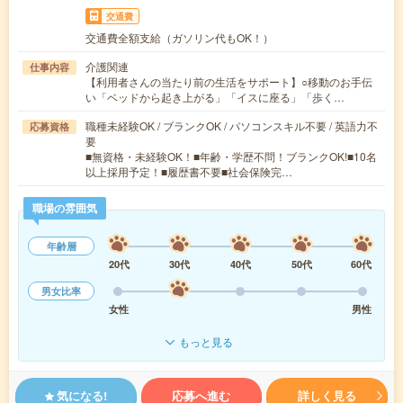
交通費
交通費全額支給（ガソリン代もOK！）
介護関連
仕事内容
【利用者さんの当たり前の生活をサポート】○移動のお手伝
い「ベッドから起き上がる」「イスに座る」「歩く…
職種未経験OK / ブランクOK / パソコンスキル不要 / 英語力不
応募資格
要
■無資格・未経験OK！■年齢・学歴不問！ブランクOK!■10名
以上採用予定！■履歴書不要■社会保険完…
職場の雰囲気
年齢層
20代
30代
40代
50代
60代
男女比率
女性
男性
もっと見る
気になる!
応募へ進む
詳しく見る