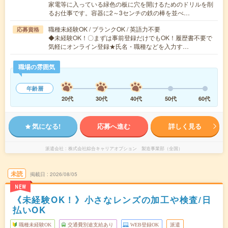
家電等に入っている緑色の板に穴を開けるためのドリルを削
るお仕事です。容器に2～3センチの鉄の棒を並べ…
職種未経験OK / ブランクOK / 英語力不要
応募資格
◆未経験OK！〇まずは事前登録だけでもOK！履歴書不要で
気軽にオンライン登録★氏名・職種などを入力す…
職場の雰囲気
年齢層
20代
30代
40代
50代
60代
気になる!
応募へ進む
詳しく見る
派遣会社
株式会社綜合キャリアオプション 製造事業部（全国）
未読
掲載日
2026/08/05
NEW
《未経験OK！》小さなレンズの加工や検査/日
払いOK
職種未経験OK
交通費別途支給あり
WEB登録OK
派遣