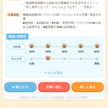
／無資格未経験から始める介護施設での生活サポート！＼
「話し相手になって、うんうんとうなずく」「天気が…
職種未経験OK / ブランクOK / パソコンスキル不要 / 英語力不
応募資格
要
■無資格・未経験OK！■年齢・学歴不問！ブランクOK!■10名
以上採用予定！■履歴書不要■社会保険完…
職場の雰囲気
年齢層
20代
30代
40代
50代
60代
男女比率
女性
男性
もっと見る
気になる!
応募へ進む
詳しく見る
派遣会社
日研トータルソーシング株式会社 メディカルケア事業部