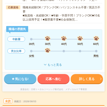
職種未経験OK / ブランクOK / パソコンスキル不要 / 英語力不
応募資格
要
■無資格・未経験OK！■年齢・学歴不問！ブランクOK!■10名
以上採用予定！■履歴書不要■社会保険完…
職場の雰囲気
年齢層
20代
30代
40代
50代
60代
男女比率
女性
男性
もっと見る
気になる!
応募へ進む
詳しく見る
派遣会社
日研トータルソーシング株式会社 メディカルケア事業部
未読
掲載日
2026/08/03