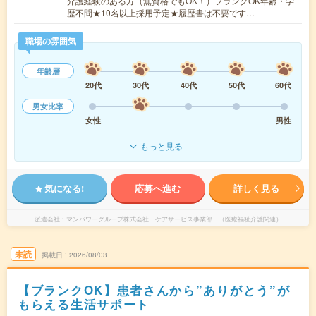
介護経験のある方（無資格でもOK！）ブランクOK年齢・学
歴不問★10名以上採用予定★履歴書は不要です…
職場の雰囲気
年齢層
20代
30代
40代
50代
60代
男女比率
女性
男性
もっと見る
気になる!
応募へ進む
詳しく見る
派遣会社
マンパワーグループ株式会社 ケアサービス事業部 （医療福祉介護関連）
未読
掲載日
2026/08/03
【ブランクOK】患者さんから”ありがとう”が
もらえる生活サポート