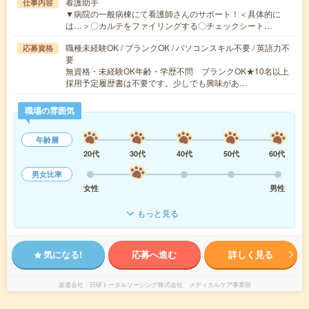
看護助手
仕事内容
▼病院の一般病棟にて看護師さんのサポート！＜具体的に
は…＞〇カルテをファイリングする〇チェックシート…
職種未経験OK / ブランクOK / パソコンスキル不要 / 英語力不
応募資格
要
無資格・未経験OK年齢・学歴不問 ブランクOK★10名以上
採用予定履歴書は不要です。少しでも興味があ…
職場の雰囲気
年齢層
20代
30代
40代
50代
60代
男女比率
女性
男性
もっと見る
気になる!
応募へ進む
詳しく見る
派遣会社
日研トータルソーシング株式会社 メディカルケア事業部