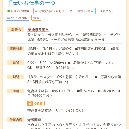
手伝いも仕事の一つ
職種未経験OK
交通費別途支給あり
土日祝日が休み
残業なし
WEB登録OK
派遣
新潟県長岡市
勤務地
長岡駅から---分／前川駅から---分／越後川口駅から---分／桐
原(新潟県)駅から---分／妙法寺(新潟県)駅から---分
週3日～（週2日～も相談OK） ■曜日固定の相談OK！ ■希望
曜日頻度
の曜日があればご相談ください！
9:00～18:00（休憩60分）■ご希望があれば下記シフトも
時間
OK！早番 7:00～16:00遅番 …
【8月中のスタートOK！急募！】2カ月～ ■ご応募から最短
期間
2～3日後に就業が可能です！
無資格未経験：時給1200円～ ■週払いOK ■扶養内OK ■
時給
日収9600円以上
交通費
交通費全額支給（ガソリン代もOK！）
介護関連
仕事内容
≪自立した生活のための見守りやお手伝い！≫お年寄りが少