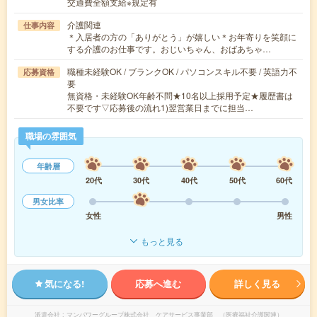
交通費全額支給※規定有
介護関連
仕事内容
＊入居者の方の「ありがとう」が嬉しい＊お年寄りを笑顔に
する介護のお仕事です。おじいちゃん、おばあちゃ…
職種未経験OK / ブランクOK / パソコンスキル不要 / 英語力不
応募資格
要
無資格・未経験OK年齢不問★10名以上採用予定★履歴書は
不要です▽応募後の流れ1)翌営業日までに担当…
職場の雰囲気
年齢層
20代
30代
40代
50代
60代
男女比率
女性
男性
もっと見る
気になる!
応募へ進む
詳しく見る
派遣会社
マンパワーグループ株式会社 ケアサービス事業部 （医療福祉介護関連）