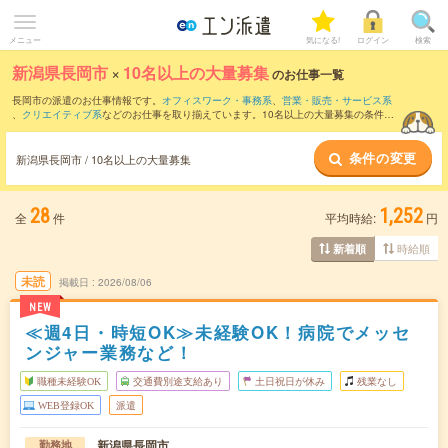
メニュー
気になる!
ログイン
検索
新潟県長岡市
×
10名以上の大量募集
のお仕事一覧
長岡市の派遣のお仕事情報です。
オフィスワーク・事務系
、
営業・販売・サービス系
、
クリエイティブ系
などのお仕事を取り揃えています。10名以上の大量募集の条件の
他に、
交通費別途支給あり
、
職種未経験OK
、
残業なし
などのこだわり条件も取り揃え
ています。
条件の変更
新潟県長岡市 / 10名以上の大量募集
28
1,252
全
件
平均時給:
円
時給順
新着順
未読
掲載日
2026/08/06
NEW
≪週4日・時短OK≫未経験OK！病院でメッセ
ンジャー業務など！
職種未経験OK
交通費別途支給あり
土日祝日が休み
残業なし
WEB登録OK
派遣
新潟県長岡市
勤務地