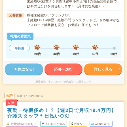
未経験OK残業ナシ男性活躍中小売店向けの食品卸売倉庫で
飲料の仕分けをお任せします！《具体的な業務》・…
職種未経験OK / ブランクOK
応募資格
未経験OK！※学歴・経験不問 ランスタッドは、きめ細やかな
フォローで就業後も安心！お気軽に何でもご相…
職場の雰囲気
年齢層
20代
30代
40代
50代
60代
気になる!
応募へ進む
詳しく見る
派遣会社
ランスタッド株式会社 北日本エリア
未読
掲載日
2026/08/05
NEW
夜勤＝待機多め！？【週2日で月収19.4万円】
介護スタッフ＊日払いOK!
交通費別途支給あり
土日祝日が休み
残業なし
WEB登録OK