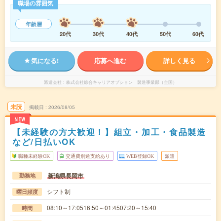
職場の雰囲気
年齢層
20代
30代
40代
50代
60代
気になる!
応募へ進む
詳しく見る
派遣会社
株式会社綜合キャリアオプション 製造事業部（全国）
未読
掲載日
2026/08/05
NEW
【未経験の方大歓迎！】組立・加工・食品製造
など/日払いOK
職種未経験OK
交通費別途支給あり
WEB登録OK
派遣
新潟県長岡市
勤務地
シフト制
曜日頻度
08:10～17:0516:50～01:4507:20～15:40
時間