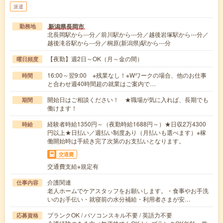
派遣
新潟県長岡市
勤務地
北長岡駅から---分／前川駅から---分／越後岩塚駅から---分／
越後滝谷駅から---分／桐原(新潟県)駅から---分
【夜勤】週2日～OK（月～金の間）
曜日頻度
16:00～翌9:00 ※残業なし！※Wワークの場合、他のお仕事
時間
と合わせ週40時間超の就業はご案内で…
開始日はご相談ください！ ★職場が気に入れば、長期でも
期間
働けます！
経験者時給1350円～（夜勤時給1688円～）★日収2万4300
時給
円以上★日払い／週払い制度あり（月払いも選べます）※稼
働開始時は手続き完了次第のお支払いとなります。
交通費
交通費支給※規定有
介護関連
仕事内容
老人ホームでケアスタッフをお願いします。・食事やお手洗
いのお手伝い・就寝前の水分補給・利用者さまが安…
ブランクOK / パソコンスキル不要 / 英語力不要
応募資格