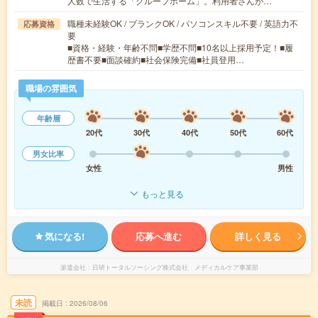
人数で生活する「グループホーム」。利用者さんが…
職種未経験OK / ブランクOK / パソコンスキル不要 / 英語力不
応募資格
要
■資格・経験・年齢不問■学歴不問■10名以上採用予定！■履
歴書不要■面談確約■社会保険完備■社員登用…
職場の雰囲気
年齢層
20代
30代
40代
50代
60代
男女比率
女性
男性
もっと見る
気になる!
応募へ進む
詳しく見る
派遣会社
日研トータルソーシング株式会社 メディカルケア事業部
未読
掲載日
2026/08/06