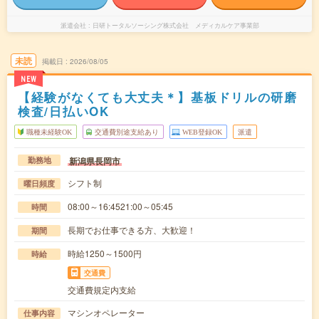
派遣会社
日研トータルソーシング株式会社 メディカルケア事業部
未読
掲載日
2026/08/05
NEW
【経験がなくても大丈夫＊】基板ドリルの研磨
検査/日払いOK
職種未経験OK
交通費別途支給あり
WEB登録OK
派遣
新潟県長岡市
勤務地
シフト制
曜日頻度
08:00～16:4521:00～05:45
時間
長期でお仕事できる方、大歓迎！
期間
時給1250～1500円
時給
交通費
交通費規定内支給
マシンオペレーター
仕事内容