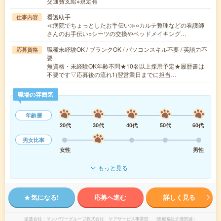
交通費支給※規定有
看護助手
仕事内容
≪病院でちょっとしたお手伝い≫○カルテ整理などの看護師
さんのお手伝い○シーツの交換やベッドメイキング…
職種未経験OK / ブランクOK / パソコンスキル不要 / 英語力不
応募資格
要
無資格・未経験OK年齢不問★10名以上採用予定★履歴書は
不要です▽応募後の流れ1)翌営業日までに担当…
職場の雰囲気
年齢層
20代
30代
40代
50代
60代
男女比率
女性
男性
もっと見る
気になる!
応募へ進む
詳しく見る
派遣会社
マンパワーグループ株式会社 ケアサービス事業部 （医療福祉介護関連）