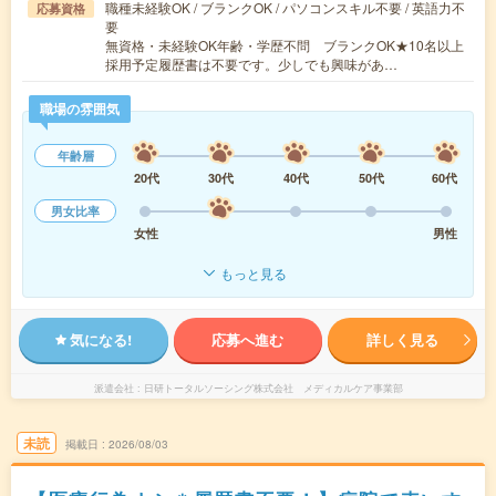
職種未経験OK / ブランクOK / パソコンスキル不要 / 英語力不
応募資格
要
無資格・未経験OK年齢・学歴不問 ブランクOK★10名以上
採用予定履歴書は不要です。少しでも興味があ…
職場の雰囲気
年齢層
20代
30代
40代
50代
60代
男女比率
女性
男性
もっと見る
気になる!
応募へ進む
詳しく見る
派遣会社
日研トータルソーシング株式会社 メディカルケア事業部
未読
掲載日
2026/08/03