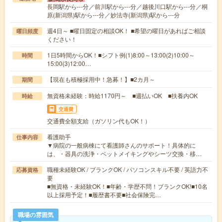
長岡駅から---分／前川駅から---分／越後川口駅から---分／桐
原(新潟県)駅から---分／妙法寺(新潟県)駅から---分
週4日～ ■曜日固定の相談OK！ ■希望の曜日があればご相談
曜日頻度
ください！
1日5時間からOK！■シフト例(1)8:00～13:00(2)10:00～
時間
15:00(3)12:00…
【現在も積極採用中！急募！】■2カ月～
期間
無資格未経験：時給1170円～ ■週払いOK ■扶養内OK
時給
交通費
交通費全額支給（ガソリン代もOK！）
看護助手
仕事内容
▼病院の一般病棟にて看護師さんのサポート！具体的に
は、・器具の洗浄・ベットメイキングやシーツ交換・移…
職種未経験OK / ブランクOK / パソコンスキル不要 / 英語力不
応募資格
要
■無資格・未経験OK！■年齢・学歴不問！ブランクOK!■10名
以上採用予定！■履歴書不要■社会保険完…
職場の雰囲気