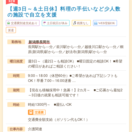
NEW
【週3日～＆土日休】料理の手伝いなど少人数
の施設で自立を支援
交通費別途支給あり
土日祝日が休み
残業なし
WEB登録OK
派遣
新潟県長岡市
勤務地
長岡駅から---分／前川駅から---分／越後川口駅から---分／桐
原(新潟県)駅から---分／妙法寺(新潟県)駅から---分
週3日～（週2日～も相談OK） ■曜日固定の相談OK！ ■希望
曜日頻度
の曜日があればご相談ください！
9:00～18:00（休憩60分）■ご希望があれば下記シフトも
時間
OK！早番 7:00～16:00遅番 …
【現在も積極採用中！急募！】2カ月～ ■ご応募から最短2
期間
～3日後の就業も相談可能です！
時給1300円～ ■週払いOK
時給
交通費
交通費全額支給（ガソリン代もOK！）
介護関連
仕事内容