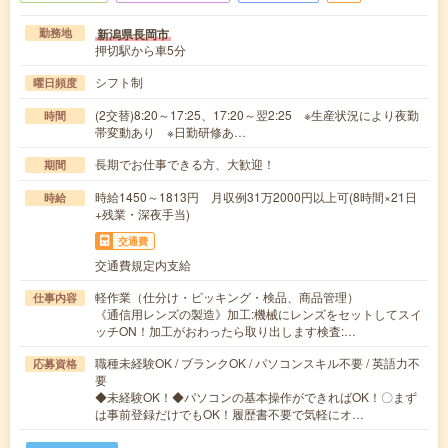
新潟県長岡市
勤務地
押切駅から車5分
シフト制
曜日頻度
(2交替)8:20～17:25、17:20～翌2:25 ※生産状況により夜勤
時間
帯変動あり ※日勤研修あ…
長期でお仕事できる方、大歓迎！
期間
時給1450～1813円 月収例31万2000円以上可(8時間×21日
時給
+残業・深夜手当)
交通費
交通費規定内支給
軽作業（仕分け・ピッキング・検品、商品管理）
仕事内容
《通信用レンズの製造》加工:機械にレンズをセットしてスイ
ッチON！加工がおわったら取り出します検査:…
職種未経験OK / ブランクOK / パソコンスキル不要 / 英語力不
応募資格
要
◆未経験OK！◆パソコンの基本操作ができればOK！〇まず
は事前登録だけでもOK！履歴書不要で気軽にオ…