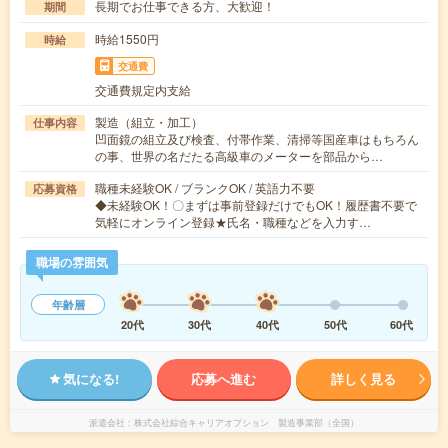
長期でお仕事できる方、大歓迎！
期間
時給1550円
時給
交通費
交通費規定内支給
製造（組立・加工）
仕事内容
凹面鏡の組立及び検査、付帯作業、清掃等国産車はもちろん
の事、世界の名だたる高級車のメーターを部品から…
職種未経験OK / ブランクOK / 英語力不要
応募資格
◆未経験OK！〇まずは事前登録だけでもOK！履歴書不要で
気軽にオンライン登録★氏名・職種などを入力す…
職場の雰囲気
年齢層
20代
30代
40代
50代
60代
気になる!
応募へ進む
詳しく見る
派遣会社
株式会社綜合キャリアオプション 製造事業部（全国）