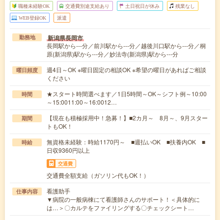
職種未経験OK
交通費別途支給あり
土日祝日が休み
残業なし
WEB登録OK
派遣
新潟県長岡市
勤務地
長岡駅から---分／前川駅から---分／越後川口駅から---分／桐
原(新潟県)駅から---分／妙法寺(新潟県)駅から---分
週4日～OK ※曜日固定の相談OK ※希望の曜日があればご相談
曜日頻度
ください
★スタート時間選べます／1日5時間～OK～シフト例～10:00
時間
～15:0011:00～16:0012…
【現在も積極採用中！急募！】■2カ月～ 8月～、9月スター
期間
トもOK！
無資格未経験：時給1170円～ ■週払いOK ■扶養内OK ■
時給
日収9360円以上
交通費
交通費全額支給（ガソリン代もOK！）
看護助手
仕事内容
▼病院の一般病棟にて看護師さんのサポート！＜具体的に
は…＞〇カルテをファイリングする〇チェックシート…