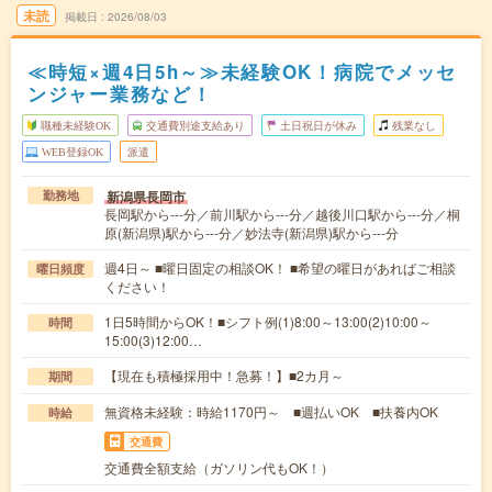
未読
掲載日
2026/08/03
≪時短×週4日5h～≫未経験OK！病院でメッセ
ンジャー業務など！
職種未経験OK
交通費別途支給あり
土日祝日が休み
残業なし
WEB登録OK
派遣
新潟県長岡市
勤務地
長岡駅から---分／前川駅から---分／越後川口駅から---分／桐
原(新潟県)駅から---分／妙法寺(新潟県)駅から---分
週4日～ ■曜日固定の相談OK！ ■希望の曜日があればご相談
曜日頻度
ください！
1日5時間からOK！■シフト例(1)8:00～13:00(2)10:00～
時間
15:00(3)12:00…
【現在も積極採用中！急募！】■2カ月～
期間
無資格未経験：時給1170円～ ■週払いOK ■扶養内OK
時給
交通費
交通費全額支給（ガソリン代もOK！）