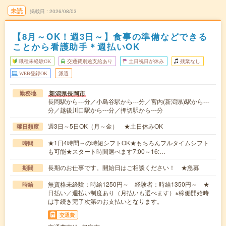
未読
掲載日
2026/08/03
【8月～OK！週3日～】食事の準備などできる
ことから看護助手＊週払いOK
職種未経験OK
交通費別途支給あり
土日祝日が休み
残業なし
WEB登録OK
派遣
新潟県長岡市
勤務地
長岡駅から---分／小島谷駅から---分／宮内(新潟県)駅から---
分／越後川口駅から---分／押切駅から---分
週3日～5日OK（月～金） ★土日休みOK
曜日頻度
★1日4時間～の時短シフトOK★もちろんフルタイムシフト
時間
も可能★スタート時間選べます7:00～16:…
長期のお仕事です。開始日はご相談ください！ ★急募
期間
無資格未経験：時給1250円～ 経験者：時給1350円～ ★
時給
日払い／週払い制度あり（月払いも選べます）※稼働開始時
は手続き完了次第のお支払いとなります。
交通費