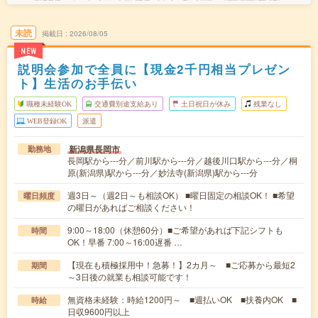
未読
掲載日
2026/08/05
NEW
説明会参加で全員に【現金2千円相当プレゼン
ト】生活のお手伝い
職種未経験OK
交通費別途支給あり
土日祝日が休み
残業なし
WEB登録OK
派遣
新潟県長岡市
勤務地
長岡駅から---分／前川駅から---分／越後川口駅から---分／桐
原(新潟県)駅から---分／妙法寺(新潟県)駅から---分
週3日～（週2日～も相談OK） ■曜日固定の相談OK！ ■希望
曜日頻度
の曜日があればご相談ください！
9:00～18:00（休憩60分）■ご希望があれば下記シフトも
時間
OK！早番 7:00～16:00遅番 …
【現在も積極採用中！急募！】2カ月～ ■ご応募から最短2
期間
～3日後の就業も相談可能です！
無資格未経験：時給1200円～ ■週払いOK ■扶養内OK ■
時給
日収9600円以上