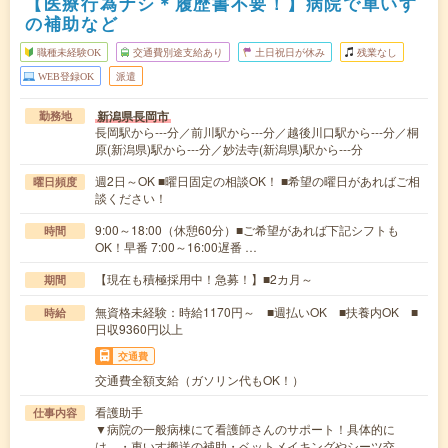
【医療行為ナシ＊履歴書不要！】病院で車いす
の補助など
職種未経験OK
交通費別途支給あり
土日祝日が休み
残業なし
WEB登録OK
派遣
新潟県長岡市
勤務地
長岡駅から---分／前川駅から---分／越後川口駅から---分／桐
原(新潟県)駅から---分／妙法寺(新潟県)駅から---分
週2日～OK ■曜日固定の相談OK！ ■希望の曜日があればご相
曜日頻度
談ください！
9:00～18:00（休憩60分）■ご希望があれば下記シフトも
時間
OK！早番 7:00～16:00遅番 …
【現在も積極採用中！急募！】■2カ月～
期間
無資格未経験：時給1170円～ ■週払いOK ■扶養内OK ■
時給
日収9360円以上
交通費
交通費全額支給（ガソリン代もOK！）
看護助手
仕事内容
▼病院の一般病棟にて看護師さんのサポート！具体的に
は、・車いす搬送の補助・ベットメイキングやシーツ交…