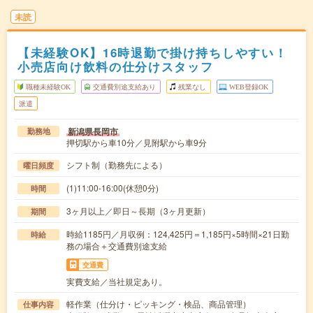
未読
【未経験OK】16時退勤で掛け持ちしやすい！
小売店向け飲料の仕分けスタッフ
職種未経験OK
交通費別途支給あり
残業なし
WEB登録OK
派遣
新潟県長岡市
勤務地
押切駅から車10分／見附駅から車9分
シフト制（勤務先による）
曜日頻度
(1)11:00-16:00(休憩0分)
時間
3ヶ月以上／即日～長期（3ヶ月更新）
期間
時給1185円／月収例：124,425円＝1,185円×5時間×21日勤
時給
務の場合＋交通費別途支給
交通費
実費支給／当社規定あり。
軽作業（仕分け・ピッキング・検品、商品管理）
仕事内容