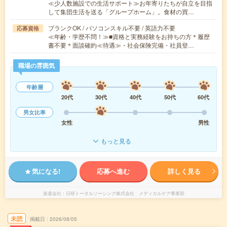
≪少人数施設での生活サポート≫お年寄りたちが自立を目指
して集団生活を送る「グループホーム」。食材の買…
ブランクOK / パソコンスキル不要 / 英語力不要
応募資格
≪年齢・学歴不問！≫■資格と実務経験をお持ちの方＊履歴
書不要＊面談確約≪待遇≫・社会保険完備・社員登…
職場の雰囲気
年齢層
20代
30代
40代
50代
60代
男女比率
女性
男性
もっと見る
気になる!
応募へ進む
詳しく見る
派遣会社
日研トータルソーシング株式会社 メディカルケア事業部
未読
掲載日
2026/08/05