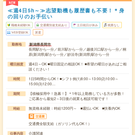
NEW
≪週4日5h～≫志望動機も履歴書も不要！＊身
の回りのお手伝い
職種未経験OK
交通費別途支給あり
土日祝日が休み
残業なし
WEB登録OK
派遣
新潟県長岡市
勤務地
長岡駅から---分／前川駅から---分／越後川口駅から---分／桐
原(新潟県)駅から---分／妙法寺(新潟県)駅から---分
週4日～OK ■曜日固定の相談OK！ ■希望の曜日があればご相
曜日頻度
談ください！
1日5時間からOK！■シフト例(1)8:00～13:00(2)10:00～
時間
15:00(3)12:00…
【積極採用中！急募！】＊1年以上勤務している方が多数！
期間
ご応募から最短2～3日後の就業も相談可能です！
無資格未経験：時給1200円～ ■週払いOK ■扶養内OK
時給
交通費
交通費全額支給（ガソリン代もOK！）
介護関連
仕事内容