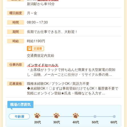
新潟駅から車10分
月～金
曜日頻度
08:00～17:30
時間
長期でお仕事できる方、大歓迎！
期間
時給1190円
時給
交通費
交通費規定内支給
インサイドセールス
仕事内容
・お客様がトラックで持ち込んだ廃棄する大型家電の荷卸
し・品物、メーカーごとに仕分け・リサイクル券の発…
職種未経験OK / ブランクOK / 英語力不要
応募資格
◆未経験OK！〇まずは事前登録だけでもOK！履歴書不要で
気軽にオンライン登録★氏名・職種などを入力す…
職場の雰囲気
年齢層
20代
30代
40代
50代
60代