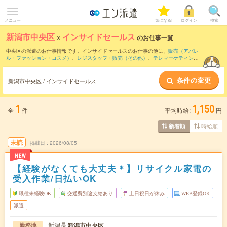
メニュー
気になる!
ログイン
検索
新潟市中央区
×
インサイドセールス
のお仕事一覧
中央区の派遣のお仕事情報です。インサイドセールスのお仕事の他に、
販売（アパレ
ル・ファッション・コスメ）
、
レジスタッフ・販売（その他）
、
テレマーケティン
グ・テレフォンオペレーター・コールセンター
などを取り揃えています。さらに、
短
期
・
単発
などの期間や、
職種未経験OK
などのこだわり条件で絞り込んでいただけま
条件の変更
す。職種辞典：
インサイドセールスのお仕事とは？とは？
営業アシスタントのお仕事
新潟市中央区 / インサイドセールス
とは？とは？
1
1,150
全
件
平均時給:
円
時給順
新着順
未読
掲載日
2026/08/05
NEW
【経験がなくても大丈夫＊】リサイクル家電の
受入作業/日払いOK
職種未経験OK
交通費別途支給あり
土日祝日が休み
WEB登録OK
派遣
新潟県
新潟市中央区
勤務地