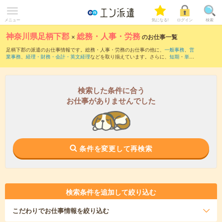
メニュー
気になる!
ログイン
検索
神奈川県足柄下郡
×
総務・人事・労務
のお仕事一覧
足柄下郡の派遣のお仕事情報です。総務・人事・労務のお仕事の他に、
一般事務
、
営
業事務
、
経理・財務・会計・英文経理
などを取り揃えています。さらに、
短期
・
単発
などの期間や、
職種未経験OK
などのこだわり条件で絞り込んでいただけます。職種辞
典：
人事のお仕事とは？とは？
総務のお仕事とは？とは？
検索した条件に合う
お仕事がありませんでした
条件を変更して再検索
検索条件を追加して絞り込む
こだわり
でお仕事情報を絞り込む