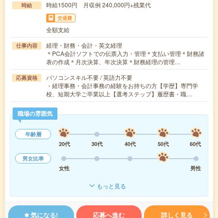
時給1500円 月収例 240,000円+残業代
時給
交通費
全額支給
経理・財務・会計・英文経理
仕事内容
＊PCA会計ソフトでの伝票入力・管理＊支払い管理＊財務諸
表の作成＊月次決算、年次決算＊財務経理の管理…
パソコンスキル不要 / 英語力不要
応募資格
・経理事務・会計事務の経験をお持ちの方【学歴】専門学
校、短期大学ご卒業以上【選考ステップ】履歴書・職…
職場の雰囲気
年齢層
20代
30代
40代
50代
60代
男女比率
女性
男性
もっと見る
気になる!
応募へ進む
詳しく見る