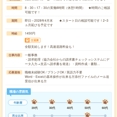
8：30～17：30の実働8時間（休憩1時間） ★時間のご相談
時間
可能です！
即日～2028年4月末 ★スタート日の相談可能です！2~3
期間
ヵ月延びる予定です
1450円
時給
交通費
全額支給します！高速道路料金も！
一般事務
仕事内容
・請求処理（協力会社からの請求書チェック→システムにデ
ータ入力→支店へ請求書を発送）・資料作成・書類…
職種未経験OK / ブランクOK / 英語力不要
応募資格
Word・Excelの基本操作が出来る方添付ファイルのメール送
受信が出来る方
職場の雰囲気
年齢層
20代
30代
40代
50代
60代
男女比率