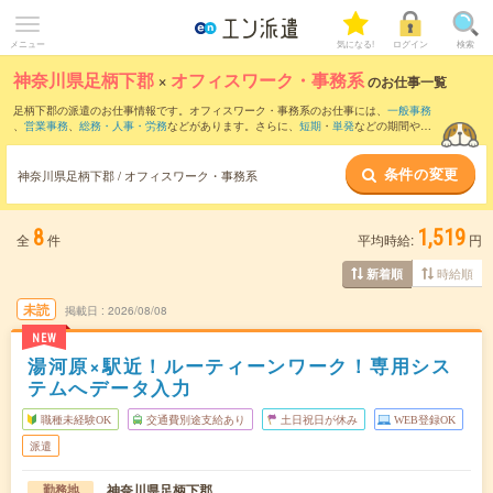
メニュー
気になる!
ログイン
検索
神奈川県足柄下郡
×
オフィスワーク・事務系
のお仕事一覧
足柄下郡の派遣のお仕事情報です。オフィスワーク・事務系のお仕事には、
一般事務
、
営業事務
、
総務・人事・労務
などがあります。さらに、
短期
・
単発
などの期間や、
職種未経験OK
などのこだわり条件で絞り込んでいただけます。
条件の変更
神奈川県足柄下郡 / オフィスワーク・事務系
8
1,519
全
件
平均時給:
円
時給順
新着順
未読
掲載日
2026/08/08
NEW
湯河原×駅近！ルーティーンワーク！専用シス
テムへデータ入力
職種未経験OK
交通費別途支給あり
土日祝日が休み
WEB登録OK
派遣
神奈川県足柄下郡
勤務地