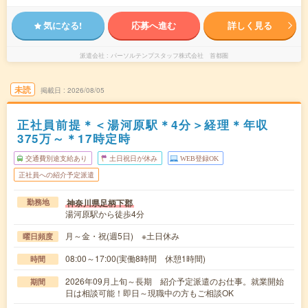
気になる!
応募へ進む
詳しく見る
派遣会社
パーソルテンプスタッフ株式会社 首都圏
未読
掲載日
2026/08/05
正社員前提＊＜湯河原駅＊4分＞経理＊年収
375万～＊17時定時
交通費別途支給あり
土日祝日が休み
WEB登録OK
正社員への紹介予定派遣
神奈川県足柄下郡
勤務地
湯河原駅から徒歩4分
月～金・祝(週5日) ※土日休み
曜日頻度
08:00～17:00(実働8時間 休憩1時間)
時間
2026年09月上旬～長期 紹介予定派遣のお仕事。就業開始
期間
日は相談可能！即日～現職中の方もご相談OK