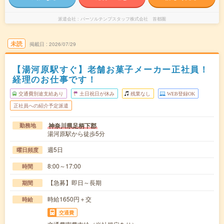
派遣会社
パーソルテンプスタッフ株式会社 首都圏
未読
掲載日
2026/07/29
【湯河原駅すぐ】老舗お菓子メーカー正社員！
経理のお仕事です！
交通費別途支給あり
土日祝日が休み
残業なし
WEB登録OK
正社員への紹介予定派遣
神奈川県足柄下郡
勤務地
湯河原駅から徒歩5分
週5日
曜日頻度
8:00～17:00
時間
【急募】即日～長期
期間
時給1650円＋交
時給
交通費