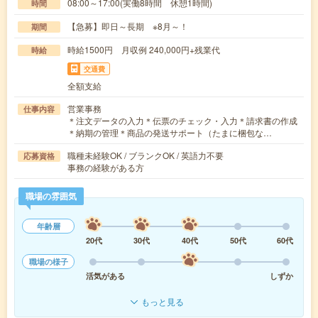
08:00～17:00(実働8時間 休憩1時間)
時間
【急募】即日～長期 ※8月～！
期間
時給1500円 月収例 240,000円+残業代
時給
交通費
全額支給
営業事務
仕事内容
＊注文データの入力＊伝票のチェック・入力＊請求書の作成
＊納期の管理＊商品の発送サポート（たまに梱包な…
職種未経験OK / ブランクOK / 英語力不要
応募資格
事務の経験がある方
職場の雰囲気
年齢層
20代
30代
40代
50代
60代
職場の様子
活気がある
しずか
もっと見る