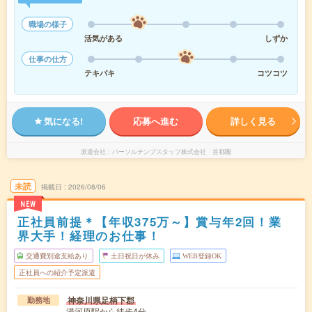
職場の様子
活気がある
しずか
仕事の仕方
テキパキ
コツコツ
気になる!
応募へ進む
詳しく見る
派遣会社
パーソルテンプスタッフ株式会社 首都圏
未読
掲載日
2026/08/06
NEW
正社員前提＊【年収375万～】賞与年2回！業
界大手！経理のお仕事！
交通費別途支給あり
土日祝日が休み
WEB登録OK
正社員への紹介予定派遣
神奈川県足柄下郡
勤務地
湯河原駅から徒歩4分