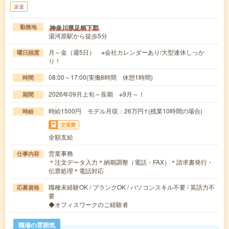
派遣
神奈川県足柄下郡
勤務地
湯河原駅から徒歩5分
月～金（週5日） ※会社カレンダーあり/大型連休しっか
曜日頻度
り！
08:00～17:00(実働8時間 休憩1時間)
時間
2026年09月上旬～長期 ※9月～！
期間
時給1500円 モデル月収：26万円↑(残業10時間の場合)
時給
交通費
全額支給
営業事務
仕事内容
＊注文データ入力＊納期調整（電話・FAX）＊請求書発行・
伝票処理＊電話対応
職種未経験OK / ブランクOK / パソコンスキル不要 / 英語力不
応募資格
要
◆オフィスワークのご経験者
職場の雰囲気