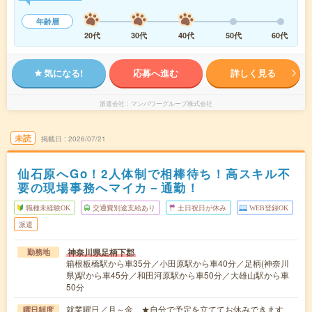
年齢層
20代
30代
40代
50代
60代
気になる!
応募へ進む
詳しく見る
派遣会社
マンパワーグループ株式会社
未読
掲載日
2026/07/21
仙石原へGo！2人体制で相棒待ち！高スキル不
要の現場事務へマイカ－通勤！
職種未経験OK
交通費別途支給あり
土日祝日が休み
WEB登録OK
派遣
神奈川県足柄下郡
勤務地
箱根板橋駅から車35分／小田原駅から車40分／足柄(神奈川
県)駅から車45分／和田河原駅から車50分／大雄山駅から車
50分
就業曜日／月～金 ★自分で予定を立ててお休みできます
曜日頻度