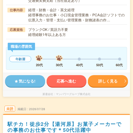
交通費実費支給（当社規定あり）
経理・財務・会計・英文経理
仕事内容
経理事務のお仕事・小口現金管理業務・PCA会計ソフトでの
伝票入力・管理・支払い管理業務・財務諸表の作…
ブランクOK / 英語力不要
応募資格
経理経験1年以上ある方
職場の雰囲気
年齢層
20代
30代
40代
50代
60代
気になる!
応募へ進む
詳しく見る
派遣会社
マンパワーグループ株式会社
未読
掲載日
2026/07/28
駅チカ！徒歩2分【湯河原】お菓子メーカーで
の事務のお仕事です＊50代活躍中