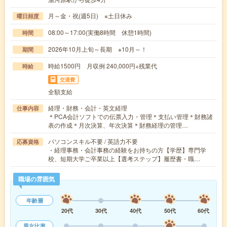
月～金・祝(週5日) ※土日休み
曜日頻度
08:00～17:00(実働8時間 休憩1時間)
時間
2026年10月上旬～長期 ※10月～！
期間
時給1500円 月収例 240,000円+残業代
時給
交通費
全額支給
経理・財務・会計・英文経理
仕事内容
＊PCA会計ソフトでの伝票入力・管理＊支払い管理＊財務諸
表の作成＊月次決算、年次決算＊財務経理の管理…
パソコンスキル不要 / 英語力不要
応募資格
・経理事務・会計事務の経験をお持ちの方【学歴】専門学
校、短期大学ご卒業以上【選考ステップ】履歴書・職…
職場の雰囲気
年齢層
20代
30代
40代
50代
60代
男女比率