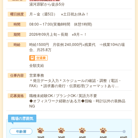
湯河原駅から徒歩5分
月～金（週5日） ※土日祝お休み！
曜日頻度
08:00～17:00(実働8時間 休憩1時間)
時間
2026年09月上旬～長期 ※9月～！
期間
時給1500円 月収例 240,000円+残業代 ⇒残業10Hの場
時給
合、月25.8万
交通費
全額支給
営業事務
仕事内容
＊発注データ入力＊スケジュールの確認・調整（電話・
FAX）＊請求書の発行・伝票処理(フォーマットあり…
職種未経験OK / ブランクOK / 英語力不要
応募資格
◆オフィスワーク経験がある方◆指輪・時計以外の装飾品
NG
職場の雰囲気
年齢層
20代
30代
40代
50代
60代