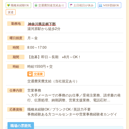
職種未経験OK
交通費別途支給あり
土日祝日が休み
WEB登録OK
派遣
神奈川県足柄下郡
勤務地
湯河原駅から徒歩2分
月～金
曜日頻度
8:00～17:00
時間
【急募】即日～長期 ※8月～OK！
期間
時給1550円＋交
時給
交通費
交通費実費支給（当社規定あり）
営業事務
仕事内容
＼大手メーカーでの事務のお仕事／受発注業務、請求書の発
行、伝票処理、納期調整、営業支援業務、電話応対…
職種未経験OK / ブランクOK / 英語力不要
応募資格
事務経験ある方コールセンターや営業事務経験者カンゲイ
職場の雰囲気