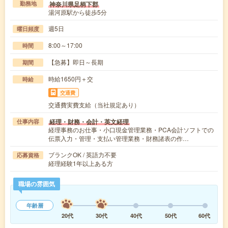
神奈川県足柄下郡
勤務地
湯河原駅から徒歩5分
週5日
曜日頻度
8:00～17:00
時間
【急募】即日～長期
期間
時給1650円＋交
時給
交通費
交通費実費支給（当社規定あり）
経理・財務・会計・英文経理
仕事内容
経理事務のお仕事・小口現金管理業務・PCA会計ソフトでの
伝票入力・管理・支払い管理業務・財務諸表の作…
ブランクOK / 英語力不要
応募資格
経理経験1年以上ある方
職場の雰囲気
年齢層
20代
30代
40代
50代
60代