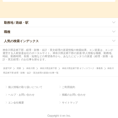
勤務地 / 路線・駅
職種
人気の検索インデックス
神奈川県足柄下郡 - 経理・財務・会計・英文経理の派遣情報の検索結果。エン派遣は、エンが
運営する人材派遣会社のポータルサイト。神奈川県足柄下郡の派遣/求人情報を職種、勤務地、
時給、勤務時間、長期・短期などの希望条件から、あなたにピッタリの派遣（経理・財務・会
計・英文経理）のお仕事を探せます。
派遣TOP
関東
神奈川県
神奈川県足柄下郡
神奈川県足柄下郡 オフィスワーク・事務系
神奈川
県足柄下郡 経理・財務・会計・英文経理の派遣の仕事一覧
個人情報の取り扱いについて
ご利用規約
ヘルプ・お問い合わせ
掲載のお問い合わせ
エン会社概要
サイトマップ
Copyright © en Inc.