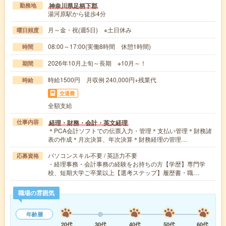
神奈川県足柄下郡
勤務地
湯河原駅から徒歩4分
月～金・祝(週5日) ※土日休み
曜日頻度
08:00～17:00(実働8時間 休憩1時間)
時間
2026年10月上旬～長期 ※10月～！
期間
時給1500円 月収例 240,000円+残業代
時給
交通費
全額支給
経理・財務・会計・英文経理
仕事内容
＊PCA会計ソフトでの伝票入力・管理＊支払い管理＊財務諸
表の作成＊月次決算、年次決算＊財務経理の管理…
パソコンスキル不要 / 英語力不要
応募資格
・経理事務・会計事務の経験をお持ちの方【学歴】専門学
校、短期大学ご卒業以上【選考ステップ】履歴書・職…
職場の雰囲気
年齢層
20代
30代
40代
50代
60代