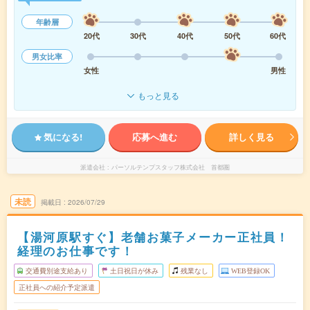
年齢層
20代
30代
40代
50代
60代
男女比率
女性
男性
もっと見る
気になる!
応募へ進む
詳しく見る
派遣会社
パーソルテンプスタッフ株式会社 首都圏
未読
掲載日
2026/07/29
【湯河原駅すぐ】老舗お菓子メーカー正社員！
経理のお仕事です！
交通費別途支給あり
土日祝日が休み
残業なし
WEB登録OK
正社員への紹介予定派遣