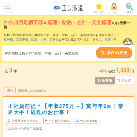
メニュー
気になる!
ログイン
検索
神奈川県足柄下郡
×
経理・財務・会計・英文経理
のお仕事一
覧
足柄下郡の派遣のお仕事情報です。経理・財務・会計・英文経理のお仕事の他に、
一
般事務
、
営業事務
、
総務・人事・労務
などを取り揃えています。さらに、
短期
・
単発
などの期間や、
職種未経験OK
などのこだわり条件で絞り込んでいただけます。職種辞
典：
経理・財務・会計・英文経理のお仕事とは？とは？
条件の変更
神奈川県足柄下郡 / 経理・財務・会計・英文経理
3
1,550
全
件
平均時給:
円
時給順
新着順
未読
掲載日
2026/08/06
正社員前提＊【年収375万～】賞与年2回！業
界大手！経理のお仕事！
交通費別途支給あり
土日祝日が休み
WEB登録OK
正社員への紹介予定派遣