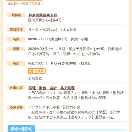
正社員への紹介予定派遣
神奈川県足柄下郡
勤務地
湯河原駅から徒歩4分
月～金・祝(週5日) ※土日休み
曜日頻度
08:00～17:00(実働8時間 休憩1時間)
時間
2026年09月上旬～長期 紹介予定派遣のお仕事。就業開始
期間
日は相談可能！即日～現職中の方もご相談OK
時給1500円 月収例 240,000円+残業代
時給
交通費
全額支給
経理・財務・会計・英文経理
仕事内容
＊PCA会計ソフトでの伝票入力・管理＊支払い管理＊財務諸
表の作成＊月次決算、年次決算＊財務経理の管理…
パソコンスキル不要 / 英語力不要
応募資格
・経理事務・会計事務の経験をお持ちの方【学歴】専門学
校、短期大学ご卒業以上【選考ステップ】履歴書・職…
職場の雰囲気