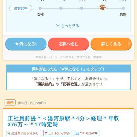
男女比率
女性
男性
もっと見る
気になる!
応募へ進む
詳しく見る
派遣会社
パーソルテンプスタッフ株式会社 首都圏
興味があったら「★気になる！」をタップ！
「気になる！」を押しておくと、派遣会社から
「面談確約」
や
「応募歓迎」
が届きます！
未読
掲載日
2026/08/05
正社員前提＊＜湯河原駅＊4分＞経理＊年収
375万～＊17時定時
交通費別途支給あり
土日祝日が休み
WEB登録OK