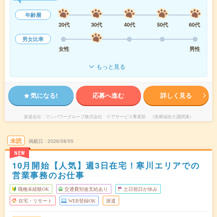
年齢層
20代
30代
40代
50代
60代
男女比率
女性
男性
もっと見る
気になる!
応募へ進む
詳しく見る
派遣会社
マンパワーグループ株式会社 ケアサービス事業部 （医療福祉介護関連）
未読
掲載日
2026/08/05
NEW
10月開始【人気】週3日在宅！寒川エリアでの
営業事務のお仕事
職種未経験OK
交通費別途支給あり
土日祝日が休み
在宅・リモート
WEB登録OK
派遣