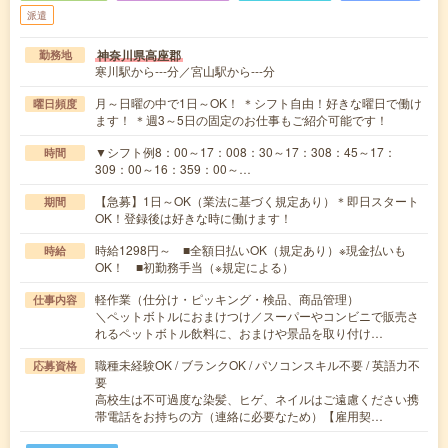
派遣
神奈川県高座郡
勤務地
寒川駅から---分／宮山駅から---分
月～日曜の中で1日～OK！ ＊シフト自由！好きな曜日で働け
曜日頻度
ます！ ＊週3～5日の固定のお仕事もご紹介可能です！
▼シフト例8：00～17：008：30～17：308：45～17：
時間
309：00～16：359：00～…
【急募】1日～OK（業法に基づく規定あり）＊即日スタート
期間
OK！登録後は好きな時に働けます！
時給1298円～ ■全額日払いOK（規定あり）※現金払いも
時給
OK！ ■初勤務手当（※規定による）
軽作業（仕分け・ピッキング・検品、商品管理）
仕事内容
＼ペットボトルにおまけつけ／スーパーやコンビニで販売さ
れるペットボトル飲料に、おまけや景品を取り付け…
職種未経験OK / ブランクOK / パソコンスキル不要 / 英語力不
応募資格
要
高校生は不可過度な染髪、ヒゲ、ネイルはご遠慮ください携
帯電話をお持ちの方（連絡に必要なため）【雇用契…