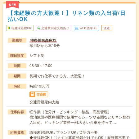
NEW
【未経験の方大歓迎！】リネン類の入出荷/日
払いOK
職種未経験OK
交通費別途支給あり
WEB登録OK
派遣
神奈川県高座郡
勤務地
寒川駅から車10分
シフト制
曜日頻度
08:30～17:00
時間
長期でお仕事できる方、大歓迎！
期間
時給1350円
時給
交通費
交通費規定内支給
軽作業（仕分け・ピッキング・検品、商品管理）
仕事内容
宿泊施設や医療機関で使用するシーツや布団などリネン類の
入出荷、ピッキング業務一例:大きい台車を持って…
職種未経験OK / ブランクOK / 英語力不要
応募資格
◆未経験OK！〇まずは事前登録だけでもOK！履歴書不要で