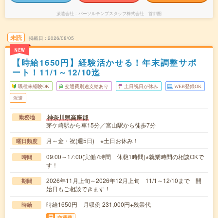
派遣会社
パーソルテンプスタッフ株式会社 首都圏
未読
掲載日
2026/08/05
NEW
【時給1650円】経験活かせる！年末調整サポ
ート！11/1～12/10迄
職種未経験OK
交通費別途支給あり
土日祝日が休み
WEB登録OK
派遣
神奈川県高座郡
勤務地
茅ケ崎駅から車15分／宮山駅から徒歩7分
月～金・祝(週5日) ※土日お休み！
曜日頻度
09:00～17:00(実働7時間 休憩1時間)※就業時間の相談OKで
時間
す！
2026年11月上旬～2026年12月上旬 11/1～12/10まで 開
期間
始日もご相談できます！
時給1650円 月収例 231,000円+残業代
時給
交通費