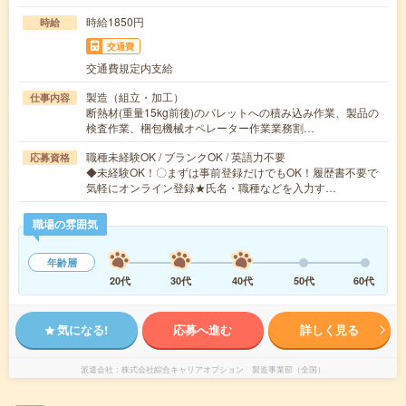
時給1850円
時給
交通費
交通費規定内支給
製造（組立・加工）
仕事内容
断熱材(重量15kg前後)のパレットへの積み込み作業、製品の
検査作業、梱包機械オペレーター作業業務割…
職種未経験OK / ブランクOK / 英語力不要
応募資格
◆未経験OK！〇まずは事前登録だけでもOK！履歴書不要で
気軽にオンライン登録★氏名・職種などを入力す…
職場の雰囲気
年齢層
20代
30代
40代
50代
60代
気になる!
応募へ進む
詳しく見る
派遣会社
株式会社綜合キャリアオプション 製造事業部（全国）