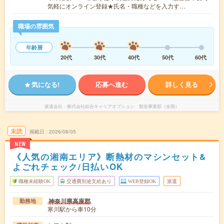
気軽にオンライン登録★氏名・職種などを入力す…
職場の雰囲気
年齢層
20代
30代
40代
50代
60代
気になる!
応募へ進む
詳しく見る
派遣会社
株式会社綜合キャリアオプション 製造事業部（全国）
未読
掲載日
2026/08/05
NEW
《人気の湘南エリア》断熱材のマシンセット&
よごれチェック/日払いOK
職種未経験OK
交通費別途支給あり
WEB登録OK
派遣
神奈川県高座郡
勤務地
寒川駅から車10分