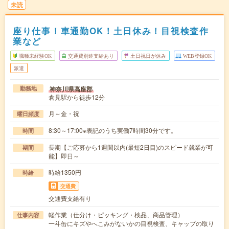
未読
座り仕事！車通勤OK！土日休み！目視検査作
業など
職種未経験OK
交通費別途支給あり
土日祝日が休み
WEB登録OK
派遣
神奈川県高座郡
勤務地
倉見駅から徒歩12分
月～金・祝
曜日頻度
8:30～17:00※表記のうち実働7時間30分です。
時間
長期【ご応募から1週間以内(最短2日目)のスピード就業が可
期間
能】即日～
時給1350円
時給
交通費
交通費支給有り
軽作業（仕分け・ピッキング・検品、商品管理）
仕事内容
一斗缶にキズやへこみがないかの目視検査、キャップの取り