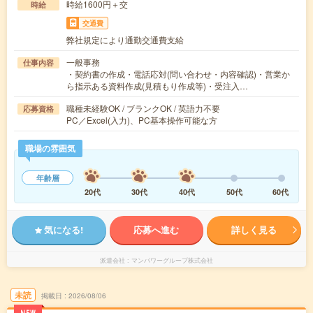
時給1600円＋交
時給
交通費
弊社規定により通勤交通費支給
一般事務
仕事内容
・契約書の作成・電話応対(問い合わせ・内容確認)・営業か
ら指示ある資料作成(見積もり作成等)・受注入…
職種未経験OK / ブランクOK / 英語力不要
応募資格
PC／Excel(入力)、PC基本操作可能な方
職場の雰囲気
年齢層
20代
30代
40代
50代
60代
気になる!
応募へ進む
詳しく見る
派遣会社
マンパワーグループ株式会社
未読
掲載日
2026/08/06