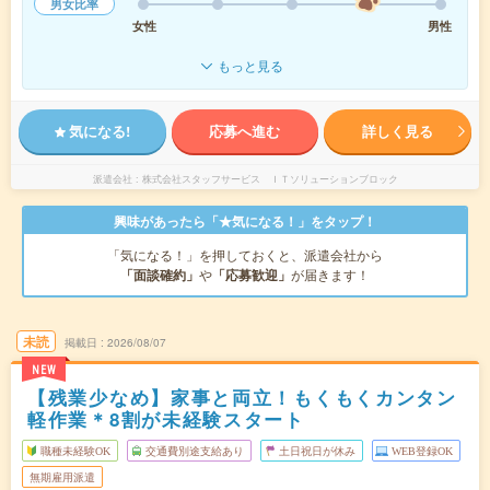
男女比率
女性
男性
もっと見る
気になる!
応募へ進む
詳しく見る
派遣会社
株式会社スタッフサービス ＩＴソリューションブロック
興味があったら「★気になる！」をタップ！
「気になる！」を押しておくと、派遣会社から
「面談確約」
や
「応募歓迎」
が届きます！
未読
掲載日
2026/08/07
NEW
【残業少なめ】家事と両立！もくもくカンタン
軽作業＊8割が未経験スタート
職種未経験OK
交通費別途支給あり
土日祝日が休み
WEB登録OK
無期雇用派遣