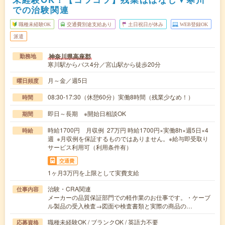
での治験関連
職種未経験OK
交通費別途支給あり
土日祝日が休み
WEB登録OK
派遣
神奈川県高座郡
勤務地
寒川駅からバス4分／宮山駅から徒歩20分
月～金／週5日
曜日頻度
08:30-17:30（休憩60分）実働8時間（残業少なめ！）
時間
即日～長期 ※開始日相談OK
期間
時給1700円 月収例 27万円 時給1700円×実働8h×週5日×4
時給
週 ※月収例を保証するものではありません。※給与即受取り
サービス利用可（利用条件有）
交通費
1ヶ月3万円を上限として実費支給
治験・CRA関連
仕事内容
メーカーの品質保証部門での軽作業のお仕事です。・ケーブ
ル製品の受入検査→図面や検査書類と実際の商品の…
職種未経験OK / ブランクOK / 英語力不要
応募資格