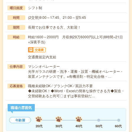
シフト制
曜日頻度
(2交替)9:00～17:45、21:00～翌5:45
時間
長期でお仕事できる方、大歓迎！
期間
時給1600～2000円 月収例29万6000円以上可(8時間×21日
時給
+深夜手当)
交通費
交通費規定内支給
マシンオペレーター
仕事内容
光学ガラスの研磨・洗浄・運搬・設置・機械オペレーター・
装置メンテナンスです。※有機溶剤・特定化合物・…
職種未経験OK / ブランクOK / 英語力不要
応募資格
◆未経験OK！◆Word・Excelの簡単な操作できる方◆製造・
交替経験あると尚可〇まずは事前登録だ…
職場の雰囲気
年齢層
20代
30代
40代
50代
60代