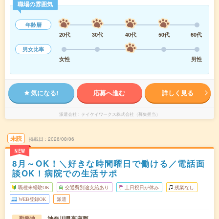
職場の雰囲気
年齢層
20代
30代
40代
50代
60代
男女比率
女性
男性
気になる!
応募へ進む
詳しく見る
派遣会社
テイケイワークス株式会社（募集担当）
未読
掲載日
2026/08/06
NEW
8月～OK！＼好きな時間曜日で働ける／電話面
談OK！病院での生活サポ
職種未経験OK
交通費別途支給あり
土日祝日が休み
残業なし
WEB登録OK
派遣
神奈川県高座郡
勤務地