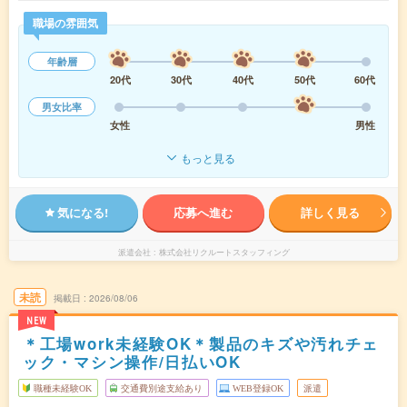
職場の雰囲気
年齢層
20代
30代
40代
50代
60代
男女比率
女性
男性
もっと見る
気になる!
応募へ進む
詳しく見る
派遣会社
株式会社リクルートスタッフィング
未読
掲載日
2026/08/06
NEW
＊工場work未経験OK＊製品のキズや汚れチェ
ック・マシン操作/日払いOK
職種未経験OK
交通費別途支給あり
WEB登録OK
派遣