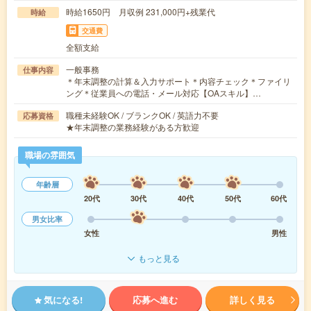
時給1650円 月収例 231,000円+残業代
時給
交通費
全額支給
一般事務
仕事内容
＊年末調整の計算＆入力サポート＊内容チェック＊ファイリ
ング＊従業員への電話・メール対応【OAスキル】…
職種未経験OK / ブランクOK / 英語力不要
応募資格
★年末調整の業務経験がある方歓迎
職場の雰囲気
年齢層
20代
30代
40代
50代
60代
男女比率
女性
男性
もっと見る
気になる!
応募へ進む
詳しく見る