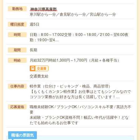
神奈川県高座郡
勤務地
寒川駅から---分／倉見駅から---分／宮山駅から---分
週5日
曜日頻度
日勤：8:00～17:002交替：9:00～18:00／21:00～翌6:00夜
時間
勤：19:00~翌4…
長期
期間
月給32万円時給1,300円～1,700円（月給＋各種手当）
時給
交通費
交通費支給
軽作業（仕分け・ピッキング・検品、商品管理）
仕事内容
【もくもくカンタン軽作業】お仕事はとてもシンプルなので
コツコツ業務がお好きな方は長く活躍しています！…
職種未経験OK / ブランクOK / パソコンスキル不要 / 英語力不
応募資格
要
未経験・ブランクOK資格不問！幅広い年代が活躍中！どな
たでも始められるお仕事です
職場の雰囲気