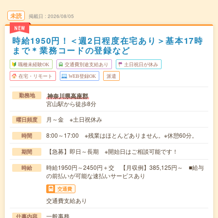
未読
掲載日
2026/08/05
NEW
時給1950円！＜週2日程度在宅あり＞基本17時
まで＊業務コードの登録など
職種未経験OK
交通費別途支給あり
土日祝日が休み
在宅・リモート
WEB登録OK
派遣
神奈川県高座郡
勤務地
宮山駅から徒歩8分
月～金 ※土日祝休み
曜日頻度
8:00～17:00 ※残業はほとんどありません。※休憩60分。
時間
【急募】即日～長期 ※開始日はご相談可能です！
期間
時給1950円～2450円＋交 【月収例】385,125円～ ■給与
時給
の前払いが可能な速払いサービスあり
交通費
交通費支給あり
一般事務
仕事内容