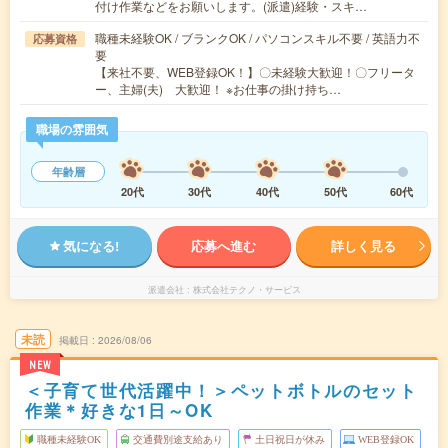
付け作業などをお願いします。(派遣)経験・スキ…
職種未経験OK / ブランクOK / パソコンスキル不要 / 英語力不
応募資格
要
【来社不要、WEB登録OK！】〇未経験大歓迎！〇フリータ
ー、主婦(夫) 大歓迎！ ※お仕事の掛け持ち…
職場の雰囲気
年齢層
20代
30代
40代
50代
60代
気になる!
応募へ進む
詳しく見る
派遣会社
株式会社テクノ・サービス
未読
掲載日
2026/08/06
NEW
＜子育て世代活躍中！＞ペットボトルのセット
作業＊好きな1日～OK
職種未経験OK
交通費別途支給あり
土日祝日が休み
WEB登録OK