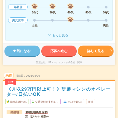
年齢層
20代
30代
40代
50代
60代
男女比率
女性
男性
もっと見る
気になる!
応募へ進む
詳しく見る
派遣会社
UTエージェント株式会社 関東
未読
掲載日
2026/08/06
NEW
《月収29万円以上可！》研磨マシンのオペレー
ター/日払いOK
職種未経験OK
交通費別途支給あり
WEB登録OK
派遣
神奈川県高座郡
勤務地
寒川駅から車5分