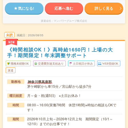
気になる!
応募へ進む
詳しく見る
派遣会社
マンパワーグループ株式会社
未読
掲載日
2026/08/05
NEW
《時間相談OK！》高時給1650円！上場の大
手！期間限定！年末調整サポート
職種未経験OK
交通費別途支給あり
土日祝日が休み
WEB登録OK
派遣
神奈川県高座郡
勤務地
茅ケ崎駅から車15分／宮山駅から徒歩7分
月～金・祝(週5日) ※土日お休み！
曜日頻度
08:00～16:00(実働7時間 休憩1時間)※時短の相談もOKで
時間
す！
2026年10月上旬～2026年12月上旬 期間限定（10/1～
期間
12/10）までのお仕事です！