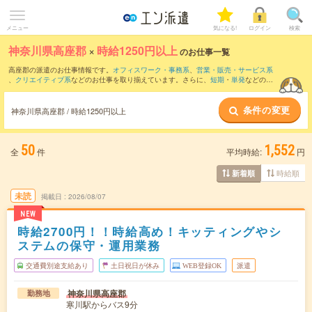
メニュー
気になる!
ログイン
検索
神奈川県高座郡
×
時給1250円以上
のお仕事一覧
高座郡の派遣のお仕事情報です。
オフィスワーク・事務系
、
営業・販売・サービス系
、
クリエイティブ系
などのお仕事を取り揃えています。さらに、
短期
・
単発
などの期
間や、
職種未経験OK
などのこだわり条件で絞り込んでいただけます。
条件の変更
神奈川県高座郡 / 時給1250円以上
50
1,552
全
件
平均時給:
円
時給順
新着順
未読
掲載日
2026/08/07
NEW
時給2700円！！時給高め！キッティングやシ
ステムの保守・運用業務
交通費別途支給あり
土日祝日が休み
WEB登録OK
派遣
神奈川県高座郡
勤務地
寒川駅からバス9分