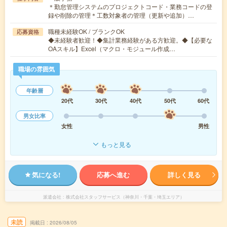
＊勤怠管理システムのプロジェクトコード・業務コードの登
録や削除の管理＊工数対象者の管理（更新や追加）…
職種未経験OK / ブランクOK
応募資格
◆未経験者歓迎！◆集計業務経験がある方歓迎。◆【必要な
OAスキル】Excel（マクロ・モジュール作成…
職場の雰囲気
年齢層
20代
30代
40代
50代
60代
男女比率
女性
男性
もっと見る
気になる!
応募へ進む
詳しく見る
派遣会社
株式会社スタッフサービス（神奈川・千葉・埼玉エリア）
未読
掲載日
2026/08/05