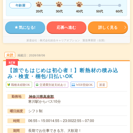
年齢層
20代
30代
40代
50代
60代
気になる!
応募へ進む
詳しく見る
派遣会社
株式会社綜合キャリアオプション 製造事業部（全国）
未読
掲載日
2026/08/06
NEW
【誰でもはじめは初心者！】断熱材の積み込
み・検査・梱包/日払いOK
職種未経験OK
交通費別途支給あり
WEB登録OK
派遣
神奈川県高座郡
勤務地
寒川駅からバス10分
シフト制
曜日頻度
06:55～15:0014:55～23:0022:55～07:00
時間
長期でお仕事できる方、大歓迎！
期間