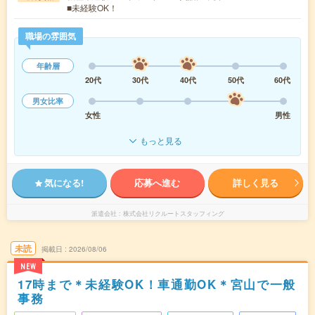
■未経験OK！
職場の雰囲気
年齢層
20代
30代
40代
50代
60代
男女比率
女性
男性
もっと見る
気になる!
応募へ進む
詳しく見る
派遣会社
株式会社リクルートスタッフィング
未読
掲載日
2026/08/06
NEW
17時まで＊未経験OK！車通勤OK＊宮山で一般
事務