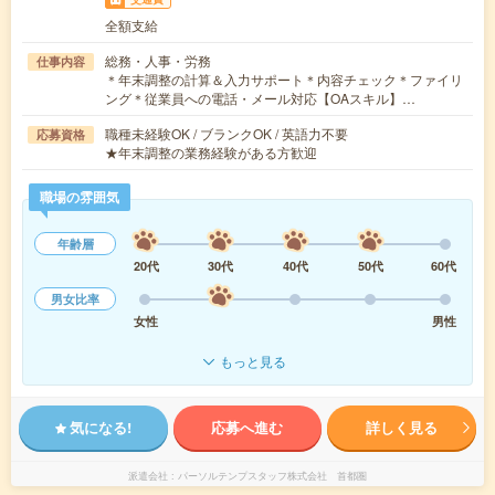
全額支給
総務・人事・労務
仕事内容
＊年末調整の計算＆入力サポート＊内容チェック＊ファイリ
ング＊従業員への電話・メール対応【OAスキル】…
職種未経験OK / ブランクOK / 英語力不要
応募資格
★年末調整の業務経験がある方歓迎
職場の雰囲気
年齢層
20代
30代
40代
50代
60代
男女比率
女性
男性
もっと見る
気になる!
応募へ進む
詳しく見る
派遣会社
パーソルテンプスタッフ株式会社 首都圏