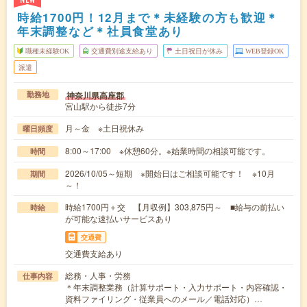
NEW
時給1700円！12月まで＊未経験の方も歓迎＊
年末調整など＊社員食堂あり
職種未経験OK
交通費別途支給あり
土日祝日が休み
WEB登録OK
派遣
神奈川県高座郡
勤務地
宮山駅から徒歩7分
月～金 ※土日祝休み
曜日頻度
8:00～17:00 ※休憩60分。※始業時間の相談可能です。
時間
2026/10/05～短期 ※開始日はご相談可能です！ ※10月
期間
～！
時給1700円＋交 【月収例】303,875円～ ■給与の前払い
時給
が可能な速払いサービスあり
交通費
交通費支給あり
総務・人事・労務
仕事内容
＊年末調整業務（計算サポート・入力サポート・内容確認・
資料ファイリング・従業員へのメール／電話対応）…