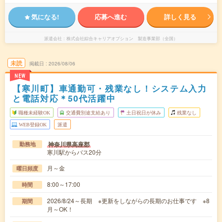
気になる!
応募へ進む
詳しく見る
派遣会社
株式会社綜合キャリアオプション 製造事業部（全国）
未読
掲載日
2026/08/06
NEW
【寒川町】車通勤可・残業なし！システム入力
と電話対応＊50代活躍中
職種未経験OK
交通費別途支給あり
土日祝日が休み
残業なし
WEB登録OK
派遣
神奈川県高座郡
勤務地
寒川駅からバス20分
月～金
曜日頻度
8:00～17:00
時間
2026/8/24～長期 ※更新をしながらの長期のお仕事です ※8
期間
月～OK！