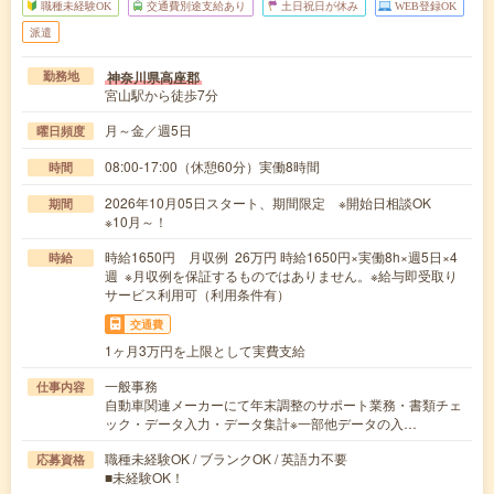
職種未経験OK
交通費別途支給あり
土日祝日が休み
WEB登録OK
派遣
神奈川県高座郡
勤務地
宮山駅から徒歩7分
月～金／週5日
曜日頻度
08:00-17:00（休憩60分）実働8時間
時間
2026年10月05日スタート、期間限定 ※開始日相談OK
期間
※10月～！
時給1650円 月収例 26万円 時給1650円×実働8h×週5日×4
時給
週 ※月収例を保証するものではありません。※給与即受取り
サービス利用可（利用条件有）
交通費
1ヶ月3万円を上限として実費支給
一般事務
仕事内容
自動車関連メーカーにて年末調整のサポート業務・書類チェ
ック・データ入力・データ集計※一部他データの入…
職種未経験OK / ブランクOK / 英語力不要
応募資格
■未経験OK！