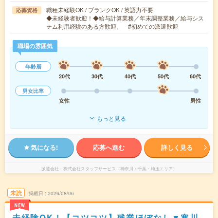
職種未経験OK / ブランクOK / 英語力不要
応募資格
◆未経験者歓迎！◆給与計算業務／年末調整業務／給与シス
テム利用経験のある方歓迎。 #初めての派遣歓迎
職場の雰囲気
年齢層
20代
30代
40代
50代
60代
男女比率
女性
男性
もっと見る
気になる!
応募へ進む
詳しく見る
派遣会社
株式会社スタッフサービス（神奈川・千葉・埼玉エリア）
未読
掲載日
2026/08/06
NEW
未経験OK！【コツコツ】残業ほぼなし▼寒川