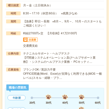
月～金（土日祝休み）
曜日頻度
8:30～17:10（休憩:60分） ※残業少なめ
時間
【急募】即日～長期 ※8月～、9月～、10月～のスタートも
期間
ご相談ください！
時給2700円+交 【月収例】41万3100円
時給
交通費
交通費支給
テクニカルサポート・ヘルプデスク
仕事内容
【IT関連システムオペレーション及びヘルプサポート業
務】・システムのヘルプデスク業務・ PCキッティ…
ブランクOK / 英語力不要
応募資格
OFFICE関連(Word、Excel)が支障なく利用できる(MOS 一般
レベル)スキル・経験・ブラ…
職場の雰囲気
年齢層
20代
30代
40代
50代
60代