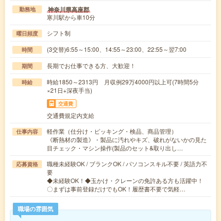
神奈川県高座郡
勤務地
寒川駅から車10分
シフト制
曜日頻度
(3交替)6:55～15:00、14:55～23:00、22:55～翌7:00
時間
長期でお仕事できる方、大歓迎！
期間
時給1850～2313円 月収例29万4000円以上可(7時間5分
時給
×21日+深夜手当)
交通費
交通費規定内支給
軽作業（仕分け・ピッキング・検品、商品管理）
仕事内容
《断熱材の製造》・製品に汚れやキズ、破れがないかの見た
目チェック・マシン操作(製品のセット&取り出し…
職種未経験OK / ブランクOK / パソコンスキル不要 / 英語力不
応募資格
要
◆未経験OK！◆玉かけ・クレーンの免許ある方も活躍中！
〇まずは事前登録だけでもOK！履歴書不要で気軽…
職場の雰囲気