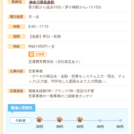
神奈川県高座郡
勤務地
香川駅から徒歩10分／茅ケ崎駅からバス15分
月～金
曜日頻度
8:30～17:10
時間
【急募】即日～長期
期間
時給1450円＋交
時給
交通費
交通費実費支給（当社規定あり）
営業事務
仕事内容
・データの商品名・金額・型番をシステム入力・照合、チェ
ック(入力後、PDF化した図面をみて入力間違い…
職種未経験OK / ブランクOK / 英語力不要
応募資格
営業事務や一般事務のご経験者カンゲイ
職場の雰囲気
年齢層
20代
30代
40代
50代
60代