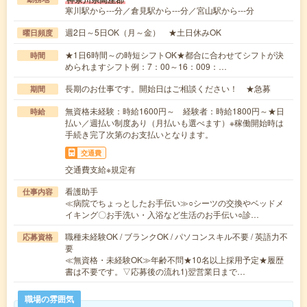
寒川駅から---分／倉見駅から---分／宮山駅から---分
週2日～5日OK（月～金） ★土日休みOK
曜日頻度
★1日6時間～の時短シフトOK★都合に合わせてシフトが決
時間
められますシフト例：7：00～16：009：…
長期のお仕事です。開始日はご相談ください！ ★急募
期間
無資格未経験：時給1600円～ 経験者：時給1800円～★日
時給
払い／週払い制度あり（月払いも選べます）※稼働開始時は
手続き完了次第のお支払いとなります。
交通費
交通費支給※規定有
看護助手
仕事内容
≪病院でちょっとしたお手伝い≫○シーツの交換やベッドメ
イキング〇お手洗い・入浴など生活のお手伝い○診…
職種未経験OK / ブランクOK / パソコンスキル不要 / 英語力不
応募資格
要
≪無資格・未経験OK≫年齢不問★10名以上採用予定★履歴
書は不要です。▽応募後の流れ1)翌営業日まで…
職場の雰囲気