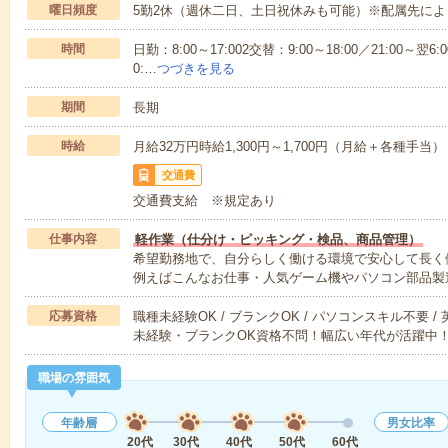
曜日頻度
5勤2休（週休二日、土日祝休みも可能）※配属先によ
時間
日勤：8:00～17:002交替：9:00～18:00／21:00～翌6:0
0:…
つづきを見る
期間
長期
時給
月給32万円時給1,300円～1,700円（月給＋各種手当）
交通費
交通費支給 ※規定あり
仕事内容
軽作業（仕分け・ピッキング・検品、商品管理）
希望勤務地で、自分らしく働ける環境で安心して長く
例えばこんなお仕事・人気ゲーム機やパソコン部品製
応募資格
職種未経験OK / ブランクOK / パソコンスキル不要 /
未経験・ブランクOK資格不問！幅広い年代が活躍中
職場の雰囲気
年齢層
男女比率
20代
30代
40代
50代
60代