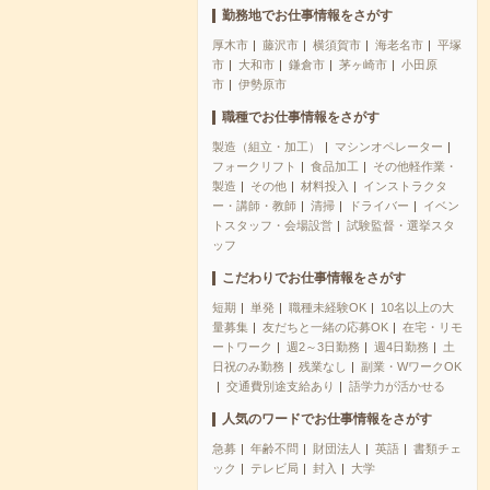
勤務地でお仕事情報をさがす
厚木市
藤沢市
横須賀市
海老名市
平塚
市
大和市
鎌倉市
茅ヶ崎市
小田原
市
伊勢原市
職種でお仕事情報をさがす
製造（組立・加工）
マシンオペレーター
フォークリフト
食品加工
その他軽作業・
製造
その他
材料投入
インストラクタ
ー・講師・教師
清掃
ドライバー
イベン
トスタッフ・会場設営
試験監督・選挙スタ
ッフ
こだわりでお仕事情報をさがす
短期
単発
職種未経験OK
10名以上の大
量募集
友だちと一緒の応募OK
在宅・リモ
ートワーク
週2～3日勤務
週4日勤務
土
日祝のみ勤務
残業なし
副業・WワークOK
交通費別途支給あり
語学力が活かせる
人気のワードでお仕事情報をさがす
急募
年齢不問
財団法人
英語
書類チェ
ック
テレビ局
封入
大学