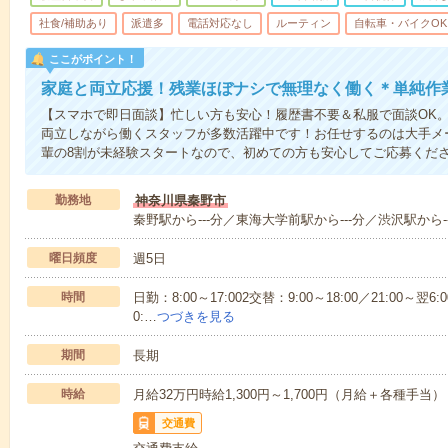
社食/補助あり
派遣多
電話対応なし
ルーティン
自転車・バイクOK
ここがポイント！
家庭と両立応援！残業ほぼナシで無理なく働く＊単純作
【スマホで即日面談】忙しい方も安心！履歴書不要＆私服で面談OK
両立しながら働くスタッフが多数活躍中です！お任せするのは大手メ
輩の8割が未経験スタートなので、初めての方も安心してご応募くだ
勤務地
神奈川県秦野市
秦野駅から---分／東海大学前駅から---分／渋沢駅から-
曜日頻度
週5日
時間
日勤：8:00～17:002交替：9:00～18:00／21:00～翌6:0
0:…
つづきを見る
期間
長期
時給
月給32万円時給1,300円～1,700円（月給＋各種手当）
交通費