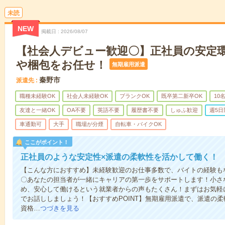
未読
NEW
掲載日
2026/08/07
【社会人デビュー歓迎〇】正社員の安定
や梱包をお任せ！
無期雇用派遣
秦野市
派遣先
職種未経験OK
社会人未経験OK
ブランクOK
既卒第二新卒OK
10
友達と一緒OK
OA不要
英語不要
履歴書不要
しゅふ歓迎
週5日
車通勤可
大手
職場が分煙
自転車・バイクOK
ここがポイント！
正社員のような安定性×派遣の柔軟性を活かして働く！
【こんな方におすすめ】未経験歓迎のお仕事多数で、バイトの経験も
〇あなたの担当者が一緒にキャリアの第一歩をサポートします！小さ
め、安心して働けるという就業者からの声もたくさん！まずはお気軽
でお話ししましょう！【おすすめPOINT】無期雇用派遣で、派遣の
資格…
つづきを見る