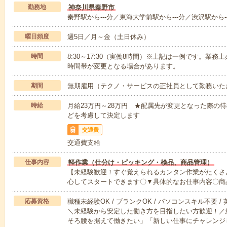
勤務地
神奈川県秦野市
秦野駅から---分／東海大学前駅から---分／渋沢駅から-
曜日頻度
週5日／月～金（土日休み）
時間
8:30～17:30（実働8時間）※上記は一例です。業
時間帯が変更となる場合があります。
期間
無期雇用（テクノ・サービスの正社員として勤務いた
時給
月給23万円～28万円 ★配属先が変更となった際の
どを考慮して決定します
交通費
交通費支給
仕事内容
軽作業（仕分け・ピッキング・検品、商品管理）
【未経験歓迎！すぐ覚えられるカンタン作業がたくさ
心してスタートできます〇▼具体的なお仕事内容〇商
応募資格
職種未経験OK / ブランクOK / パソコンスキル不要 /
＼未経験から安定した働き方を目指したい方歓迎！／
そろ腰を据えて働きたい」「新しい仕事にチャレンジ