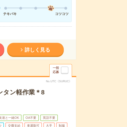
テキパキ
コツコツ
詳しく見る
一括
応募
No.UTC《SURUC》
ンタン軽作業＊8
友達と一緒OK
OA不要
英語不要
少
交費支給
車通勤可
大手
制服