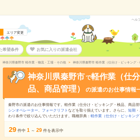
ヘル
エリア変更
た希望条件
お気に入りの派遣会社
神奈川県秦野市 軽作業・物流・工場・その他
神奈川県秦野市 軽作業（仕分け・ピッキング
神奈川県秦野市
軽作業（仕
で
品、商品管理）
の派遣のお仕事情報
秦野市の派遣のお仕事情報です。軽作業（仕分け・ピッキング・検品、商品管
シンオペレーター
、
フォークリフト
などを取り揃えています。さらに、
短期
・
わり条件で絞り込んでいただけます。職種辞典：
軽作業（仕分け・ピッキング
29
1
29
件中
～
件を表示中