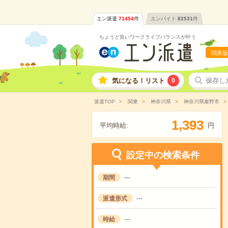
エン派遣
71454
件
エンバイト
82531
件
ちょうど良いワークライフバランスが叶う
関東版
気になる！リスト
0
保存し
派遣TOP
関東
神奈川県
神奈川県秦野市
,
1
3
9
3
平均時給:
円
設定中の検索条件
期間
---
派遣形式
---
時給
---