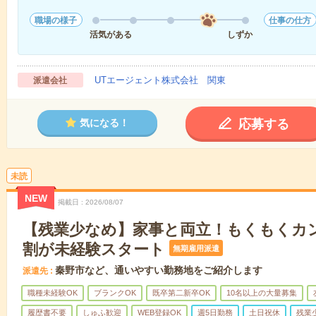
職場の様子
仕事の仕方
活気がある
しずか
UTエージェント株式会社 関東
派遣会社
応募する
気になる！
未読
NEW
掲載日
2026/08/07
【残業少なめ】家事と両立！もくもくカ
割が未経験スタート
無期雇用派遣
秦野市など、通いやすい勤務地をご紹介します
派遣先
職種未経験OK
ブランクOK
既卒第二新卒OK
10名以上の大量募集
履歴書不要
しゅふ歓迎
WEB登録OK
週5日勤務
土日祝休
残業