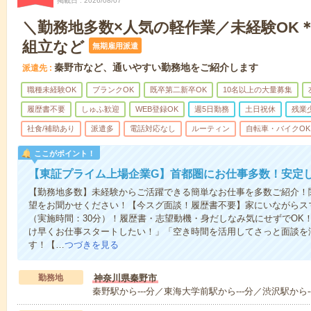
掲載日
2026/08/07
＼勤務地多数×人気の軽作業／未経験OK
組立など
無期雇用派遣
秦野市など、通いやすい勤務地をご紹介します
派遣先
職種未経験OK
ブランクOK
既卒第二新卒OK
10名以上の大量募集
履歴書不要
しゅふ歓迎
WEB登録OK
週5日勤務
土日祝休
残業
社食/補助あり
派遣多
電話対応なし
ルーティン
自転車・バイクOK
ここがポイント！
【東証プライム上場企業G】首都圏にお仕事多数！安定
【勤務地多数】未経験からご活躍できる簡単なお仕事を多数ご紹介！関
望をお聞かせください！【今スグ面談！履歴書不要】家にいながらス
（実施時間：30分）！履歴書・志望動機・身だしなみ気にせずでOK
け早くお仕事スタートしたい！」「空き時間を活用してさっと面談を
す！【…
つづきを見る
勤務地
神奈川県秦野市
秦野駅から---分／東海大学前駅から---分／渋沢駅から-