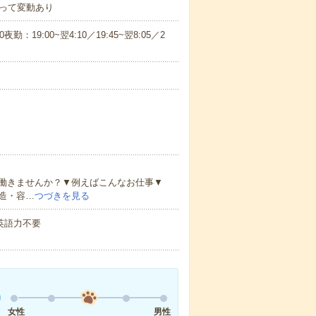
って変動あり
0夜勤：19:00~翌4:10／19:45~翌8:05／2
働きませんか？▼例えばこんなお仕事▼
造・容…
つづきを見る
 英語力不要
！
女性
男性