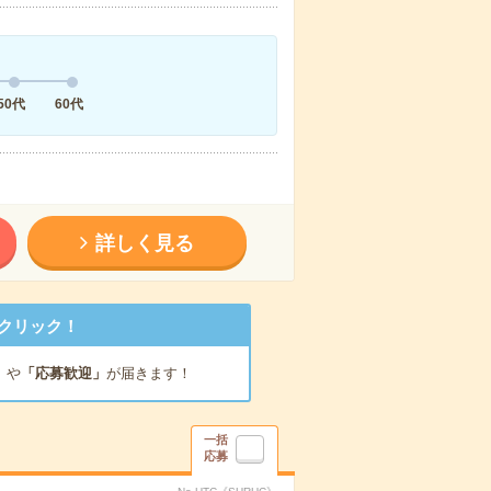
50代
60代
詳しく見る
クリック！
」
や
「応募歓迎」
が届きます！
一括
応募