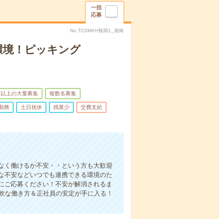
一括
応募
No.TCSMKH無期1_湘南
環境！ピッキング
名以上の大量募集
複数名募集
勤務
土日祝休
残業少
交費支給
なく働けるか不安・・という方も大歓迎
な不安などいつでも連携できる環境のた
にご応募ください！不安が解消されるま
柔軟な働き方＆正社員の安定が手に入る！