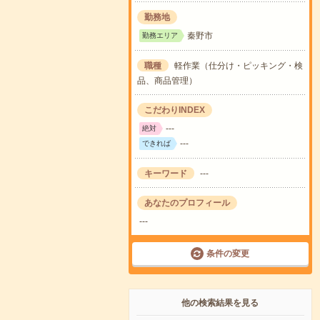
勤務地
秦野市
勤務エリア
職種
軽作業（仕分け・ピッキング・検
品、商品管理）
こだわりINDEX
---
絶対
---
できれば
キーワード
---
あなたのプロフィール
---
条件の変更
他の検索結果を見る