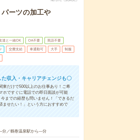
No.UTC《SURUC》
＊パーツの加工や
友達と一緒OK
OA不要
英語不要
少
交費支給
車通勤可
大手
制服
した収入・キャリアチェンジも〇
東だけで500以上のお仕事あり！ご希
マホですぐに電話での即日面談が可能
！今までの経歴も問いません！「できるだ
済ませたい！」という方におすすめで
--分／鶴巻温泉駅から---分