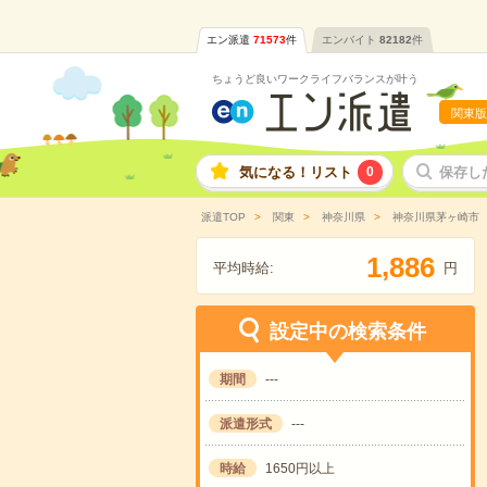
エン派遣
71573
件
エンバイト
82182
件
ちょうど良いワークライフバランスが叶う
関東版
気になる！リスト
0
保存し
派遣TOP
関東
神奈川県
神奈川県茅ヶ崎市
,
1
8
8
6
平均時給:
円
設定中の検索条件
期間
---
派遣形式
---
時給
1650円以上