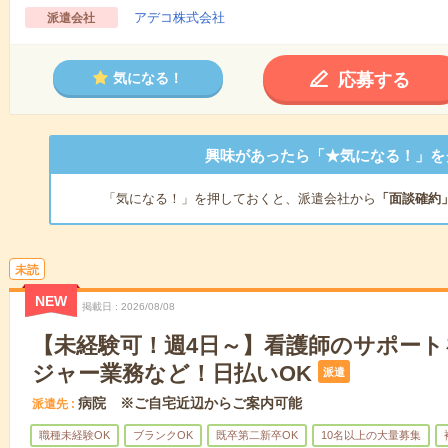
アデコ株式会社
派遣会社
応募する
気になる！
興味があったら「★気になる！」を
「気になる！」を押しておくと、派遣会社から
「面談確約
未読
NEW
掲載日
2026/08/08
【未経験可！週4日～】看護師のサポー
ジャー業務など！日払いOK
派遣
病院 ※ご自宅近辺からご案内可能
派遣先
職種未経験OK
ブランクOK
既卒第二新卒OK
10名以上の大量募集