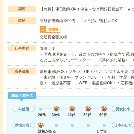
期間
【急募】即日勤務OK！中旬～など開始日相談可 ★
時給
未経験者時給1800円～ ※日払い/週払いOK！
交通費
交通費全額支給
仕事内容
看護助手
＜医療現場を支える、縁の下の力持ち＞病院内で看護
るところから少しずつスタート！《具体的な業務》・
応募資格
職種未経験OK / ブランクOK / パソコンスキル不要 /
＜未経験・無資格・ブランクOK！＞・年齢、学歴不問
定！・履歴書不要！・WEB・電話登録OK！＊応募後
職場の雰囲気
年齢層
男女比率
20代
30代
40代
50代
60代
職場の様子
仕事の仕方
活気がある
しずか