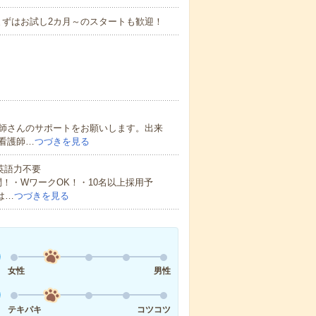
まずはお試し2カ月～のスタートも歓迎！
師さんのサポートをお願いします。出来
看護師…
つづきを見る
 英語力不要
！・WワークOK！・10名以上採用予
は…
つづきを見る
女性
男性
テキパキ
コツコツ