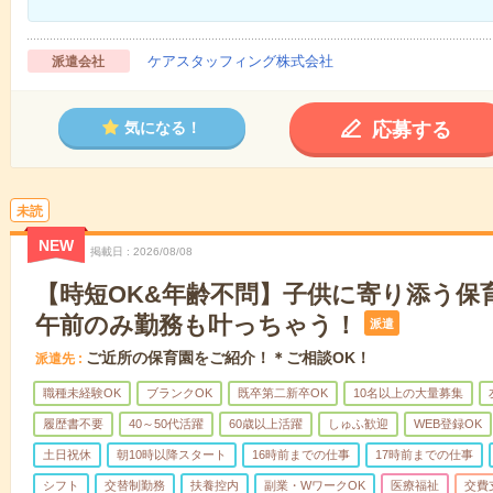
ケアスタッフィング株式会社
派遣会社
応募する
気になる！
未読
NEW
掲載日
2026/08/08
【時短OK&年齢不問】子供に寄り添う保
午前のみ勤務も叶っちゃう！
派遣
ご近所の保育園をご紹介！＊ご相談OK！
派遣先
職種未経験OK
ブランクOK
既卒第二新卒OK
10名以上の大量募集
履歴書不要
40～50代活躍
60歳以上活躍
しゅふ歓迎
WEB登録OK
土日祝休
朝10時以降スタート
16時前までの仕事
17時前までの仕事
シフト
交替制勤務
扶養控内
副業・WワークOK
医療福祉
交費