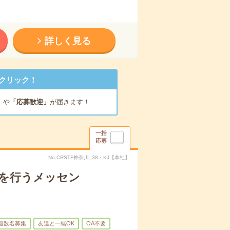
詳しく見る
クリック！
」
や
「応募歓迎」
が届きます！
一括
応募
No.CRSTF神奈川_38・KJ【本社】
トを行うメッセン
複数名募集
友達と一緒OK
OA不要