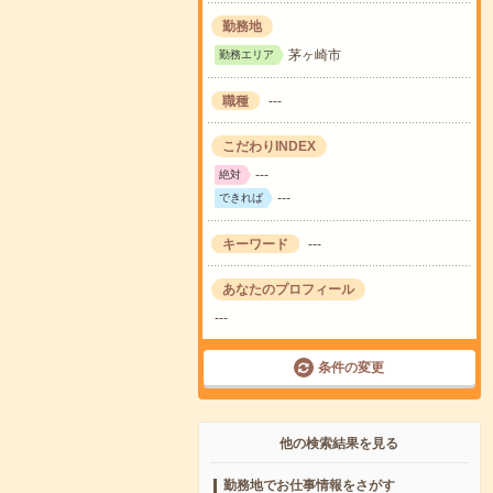
勤務地
茅ヶ崎市
勤務エリア
職種
---
こだわりINDEX
---
絶対
---
できれば
キーワード
---
あなたのプロフィール
---
条件の変更
他の検索結果を見る
勤務地でお仕事情報をさがす