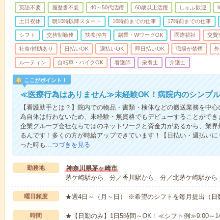
英語不要
履歴書不要
40～50代活躍
60歳以上活躍
しゅふ歓迎
土日祝休
朝10時以降スタート
16時前までの仕事
17時前までの仕事
シフト
交替制勤務
扶養控内
副業・WワークOK
医療福祉
交費
社食/補助あり
日払いOK
週払いOK
即日払いOK
職場が禁煙
外
ルーティン
自転車・バイクOK
看護師
栄養士
介護士
ここがポイント！
≪医療行為はありません≫未経験OK！病院内のシンプ
【看護助手とは？】院内での物品・書類・検体などの搬送業務を中心
為自体は行わないため、未経験・無資格でもデビューすることができ
企業グループ会社ならではのネットワークと資金力があるから、業界
るんです！多くの方が時給アップできています！【日払い・週払いに
った時も…
つづきを見る
勤務地
神奈川県茅ヶ崎市
茅ケ崎駅から---分／香川駅から---分／北茅ケ崎駅から--
曜日頻度
★週4日～（月～日） ※希望のシフトを毎月提出（
時間
★【日勤のみ】1日5時間～OK！≪シフト例≫9:00～14:001