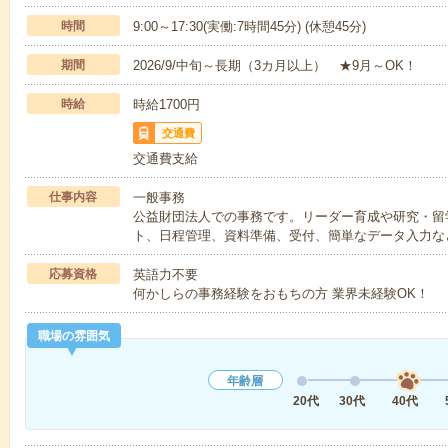
時間
9:00～17:30(実働:7時間45分) (休憩45分)
期間
2026/9/中旬～長期（3カ月以上） ★9月～OK！
時給
時給1700円
交通費
交通費支給
仕事内容
一般事務
公益財団法人での事務です。リーダー育成や研究・留
ト、日程管理、資料準備、受付、簡単なデータ入力な
応募資格
英語力不要
何かしらの事務経験をおもちの方 業界未経験OK！
職場の雰囲気
年齢層
20代
30代
40代