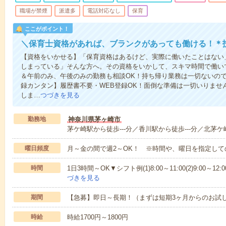
職場が禁煙
派遣多
電話対応なし
保育
ここがポイント！
＼保育士資格があれば、ブランクがあっても働ける！＊
【資格をいかせる】「保育資格はあるけど、実際に働いたことはない
しまっている」そんな方へ。その資格をいかして、スキマ時間で働い
＆午前のみ、午後のみの勤務も相談OK！持ち帰り業務は一切ないの
録カンタン】履歴書不要・WEB登録OK！面倒な準備は一切いりませ
しま…
つづきを見る
勤務地
神奈川県茅ヶ崎市
茅ケ崎駅から徒歩---分／香川駅から徒歩---分／北茅ケ崎
曜日頻度
月～金の間で週2～OK！ ※時間や、曜日を指定して
時間
1日3時間～OK▼シフト例(1)8:00～11:00(2)9:00～12:00(3
づきを見る
期間
【急募】即日～長期！（まずは短期3ヶ月からのお試
時給
時給1700円～1800円