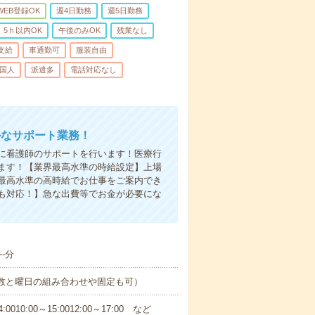
WEB登録OK
週4日勤務
週5日勤務
5ｈ以内OK
午後のみOK
残業なし
支給
車通勤可
服装自由
国人
派遣多
電話対応なし
ルなサポート業務！
に看護師のサポートを行います！医療行
ます！【業界最高水準の時給設定】上場
最高水準の高時給でお仕事をご案内でき
も対応！】急な出費等でお金が必要にな
-分
日数と曜日の組み合わせや固定も可）
0:00～15:0012:00～17:00 など