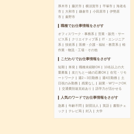
厚木市
藤沢市
横須賀市
平塚市
海老名
市
大和市
鎌倉市
小田原市
伊勢原
市
秦野市
職種でお仕事情報をさがす
オフィスワーク・事務系
営業・販売・サー
ビス系
クリエイティブ系
IT・エンジニア
系
技術系
医療・介護・福祉・教育系
軽
作業・物流・工場・その他
こだわりでお仕事情報をさがす
短期
単発
職種未経験OK
10名以上の大
量募集
友だちと一緒の応募OK
在宅・リモ
ートワーク
週2～3日勤務
週4日勤務
土
日祝のみ勤務
残業なし
副業・WワークOK
交通費別途支給あり
語学力が活かせる
人気のワードでお仕事情報をさがす
急募
年齢不問
財団法人
英語
書類チェ
ック
テレビ局
封入
大学