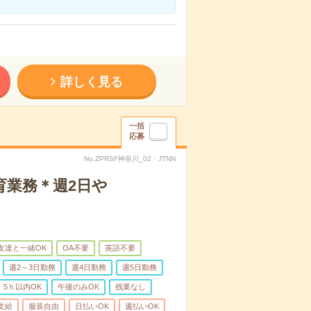
詳しく見る
一括
応募
No.ZPRSF神奈川_02・JTNN
育業務＊週2日や
友達と一緒OK
OA不要
英語不要
週2～3日勤務
週4日勤務
週5日勤務
5ｈ以内OK
午後のみOK
残業なし
支給
服装自由
日払いOK
週払いOK