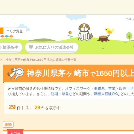
ヘル
エリア変更
た希望条件
お気に入りの派遣会社
神奈川県茅ヶ崎市 時給1650円以上の派遣の仕事一覧
神奈川県茅ヶ崎市
1650円以
で
茅ヶ崎市の派遣のお仕事情報です。
オフィスワーク・事務系
、
営業・販売・サ
り揃えています。さらに、
短期
・
単発
などの期間や、
職種未経験OK
などのこ
29
1
29
件中
～
件を表示中
未読