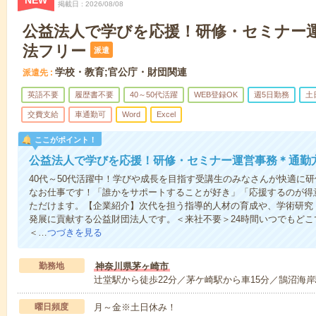
NEW
掲載日
2026/08/08
公益法人で学びを応援！研修・セミナー
法フリー
派遣
学校・教育;官公庁・財団関連
派遣先
英語不要
履歴書不要
40～50代活躍
WEB登録OK
週5日勤務
土
交費支給
車通勤可
Word
Excel
ここがポイント！
公益法人で学びを応援！研修・セミナー運営事務＊通勤
40代～50代活躍中！学びや成長を目指す受講生のみなさんが快適に
なお仕事です！「誰かをサポートすることが好き」「応援するのが得
ただけます。【企業紹介】次代を担う指導的人材の育成や、学術研究
発展に貢献する公益財団法人です。＜来社不要＞24時間いつでもど
＜…
つづきを見る
勤務地
神奈川県茅ヶ崎市
辻堂駅から徒歩22分／茅ケ崎駅から車15分／鵠沼海岸
曜日頻度
月～金※土日休み！