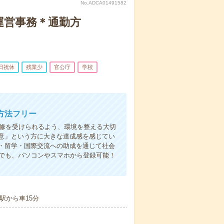
No.ADCA01491582
運営事務＊通勤方
日祝休
残業少
官公庁
学校
方法フリー
研修を受けられるよう、環境を整える大切
意」という方に大きな達成感を感じてい
・留学・国際交流への助成を通じて社会
こでも、パソコンやスマホから登録可能！
駅から車15分