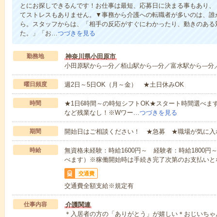
とにお探しできるんです！お仕事は最短、応募日に決まる事もあり、
てストレスもありません。▼事務から介護への転職者が多いのは、誰
ら。スタッフからは、「相手の反応がすぐにわかったり、動きのある
た。」「お…
つづきを見る
勤務地
神奈川県小田原市
小田原駅から---分／栢山駅から---分／富水駅から---分
曜日頻度
週2日～5日OK（月～金） ★土日休みOK
時間
★1日6時間～の時短シフトOK★スタート時間選べます！7:00～1
など残業なし！※Wワー…
つづきを見る
期間
開始日はご相談ください！ ★急募 ★職場が気に入
時給
無資格未経験：時給1600円～ 経験者：時給1800
べます）※稼働開始時は手続き完了次第のお支払いと
交通費
交通費全額支給※規定有
仕事内容
介護関連
＊入居者の方の「ありがとう」が嬉しい＊おじいちゃ