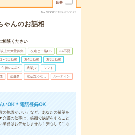
応募
No.NISSOETRK-2SG372
あちゃんのお話相
ご相談ください
名以上の大量募集
友達と一緒OK
OA不要
2～3日勤務
週4日勤務
週5日勤務
午後のみOK
残業少
シフト
煙
派遣多
電話対応なし
ルーティン
いOK＊電話登録OK
人数の施設がいい」など、あなたの希望を
▼介護の仕事は、笑顔で挨拶をすること
い業務はお任せしません！安心してご応