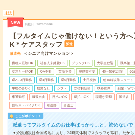
未読
NEW
掲載日
2026/08/09
【フルタイムじゃ働けない！という方へ
K＊ケアスタッフ
派遣
＜シニア向けマンション＞
派遣先
職種未経験OK
社会人未経験OK
ブランクOK
大学生歓迎
既卒第二
友達と一緒OK
OA不要
英語不要
履歴書不要
40～50代活躍
6
週2～3日勤務
週4日勤務
週5日勤務
土日祝休
朝10時以降スタート
午後のみOK
残業なし
シフト
交替制勤務
扶養控内
副業・Wワ
車通勤可
服装自由
日払いOK
週払いOK
職場が禁煙
派遣多
自転車・バイクOK
看護師
介護士
ここがポイント！
派遣ってフルタイムのお仕事ばっかり…と、諦めないで
▼介護施設は全国各地にあり、24時間体制でスタッフが常駐。だか