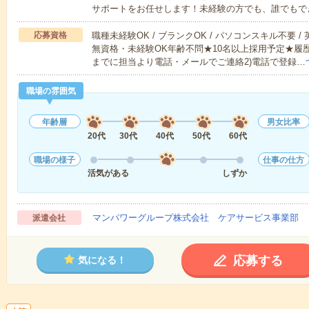
サポートをお任せします！未経験の方でも、誰でもで
応募資格
職種未経験OK / ブランクOK / パソコンスキル不要 /
無資格・未経験OK年齢不問★10名以上採用予定★履
までに担当より電話・メールでご連絡2)電話で登録…
職場の雰囲気
年齢層
男女比率
20代
30代
40代
50代
60代
職場の様子
仕事の仕方
活気がある
しずか
マンパワーグループ株式会社 ケアサービス事業部 
派遣会社
応募する
気になる！