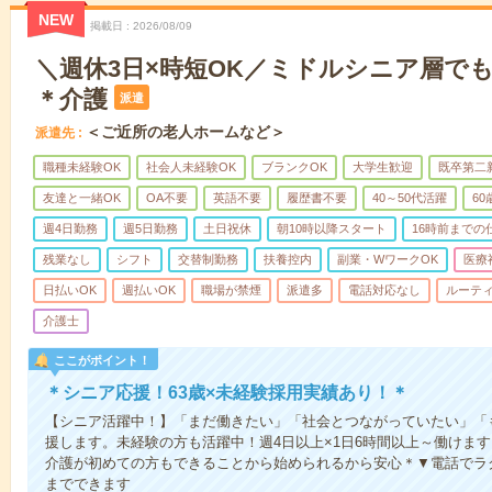
NEW
掲載日
2026/08/09
＼週休3日×時短OK／ミドルシニア層で
＊介護
派遣
＜ご近所の老人ホームなど＞
派遣先
職種未経験OK
社会人未経験OK
ブランクOK
大学生歓迎
既卒第二
友達と一緒OK
OA不要
英語不要
履歴書不要
40～50代活躍
6
週4日勤務
週5日勤務
土日祝休
朝10時以降スタート
16時前までの
残業なし
シフト
交替制勤務
扶養控内
副業・WワークOK
医療
日払いOK
週払いOK
職場が禁煙
派遣多
電話対応なし
ルーテ
介護士
ここがポイント！
＊シニア応援！63歳×未経験採用実績あり！＊
【シニア活躍中！】「まだ働きたい」「社会とつながっていたい」「
援します。未経験の方も活躍中！週4日以上×1日6時間以上～働けます
介護が初めての方もできることから始められるから安心＊▼電話でラ
までできます