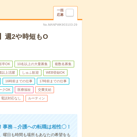
一括
応募
No.MANPWK903103-29
】週2や時短もO
新卒OK
10名以上の大量募集
複数名募集
0歳以上活躍
しゅふ歓迎
WEB登録OK
16時前までの仕事
17時前までの仕事
ークOK
医療福祉
交費支給
電話対応なし
ルーティン
！事務→介護への転職は相性〇！
ら、曜日も時間も場所もあなたの希望をも