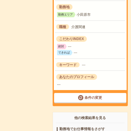
勤務地
小田原市
勤務エリア
職種
介護関連
こだわりINDEX
---
絶対
---
できれば
キーワード
---
あなたのプロフィール
---
条件の変更
他の検索結果を見る
勤務地でお仕事情報をさがす