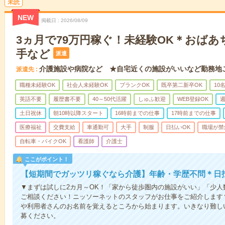
未読
NEW
掲載日
2026/08/09
3ヵ月で79万円稼ぐ！未経験OK＊おば
手など
派遣
介護施設や病院など ★自宅近くの施設がいいなど勤務地
派遣先
職種未経験OK
社会人未経験OK
ブランクOK
既卒第二新卒OK
10
英語不要
履歴書不要
40～50代活躍
しゅふ歓迎
WEB登録OK
週
土日祝休
朝10時以降スタート
16時前までの仕事
17時前までの仕事
医療福祉
交費支給
車通勤可
大手
制服
日払いOK
職場が禁
自転車・バイクOK
看護師
介護士
ここがポイント！
【短期間でガッツリ稼ぐなら介護】年齢・学歴不問＊日払
▼まずは試しに2カ月～OK！「家から徒歩圏内の施設がいい」「少
ご相談ください！ニッソーネットのスタッフがお仕事をご紹介します
や利用者さんのお名前を覚えるところから始まります。いきなり難し
募ください。