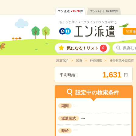
エン派遣
71570
件
エンバイト
82182
件
ちょうど良いワークライフバランスが叶う
関東版
気になる！リスト
0
保存し
派遣TOP
関東
神奈川県
神奈川県小田原市
,
1
6
3
1
平均時給:
円
設定中の検索条件
期間
---
派遣形式
---
時給
---