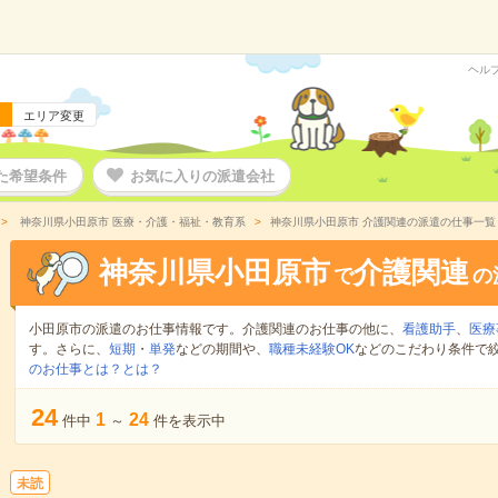
ヘル
エリア変更
た希望条件
お気に入りの派遣会社
神奈川県小田原市 医療・介護・福祉・教育系
神奈川県小田原市 介護関連の派遣の仕事一覧
神奈川県小田原市
介護関連
で
の
小田原市の派遣のお仕事情報です。介護関連のお仕事の他に、
看護助手
、
医療
す。さらに、
短期
・
単発
などの期間や、
職種未経験OK
などのこだわり条件で
のお仕事とは？とは？
24
1
24
件中
～
件を表示中
未読