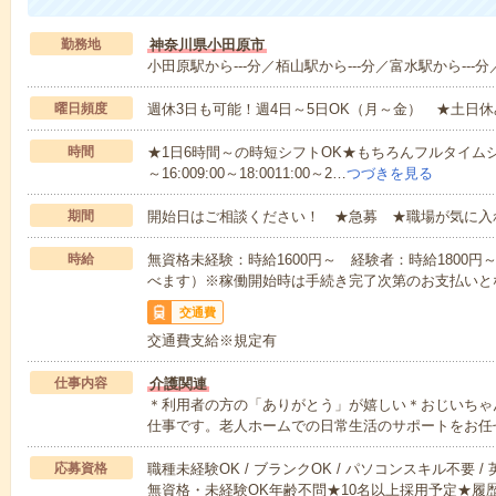
勤務地
神奈川県小田原市
小田原駅から---分／栢山駅から---分／富水駅から---分
曜日頻度
週休3日も可能！週4日～5日OK（月～金） ★土日休
時間
★1日6時間～の時短シフトOK★もちろんフルタイムシ
～16:009:00～18:0011:00～2…
つづきを見る
期間
開始日はご相談ください！ ★急募 ★職場が気に入
時給
無資格未経験：時給1600円～ 経験者：時給1800
べます）※稼働開始時は手続き完了次第のお支払いと
交通費
交通費支給※規定有
仕事内容
介護関連
＊利用者の方の「ありがとう」が嬉しい＊おじいちゃ
仕事です。老人ホームでの日常生活のサポートをお任
応募資格
職種未経験OK / ブランクOK / パソコンスキル不要 /
無資格・未経験OK年齢不問★10名以上採用予定★履