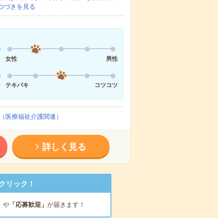
つづきを見る
女性
男性
テキパキ
コツコツ
（医療福祉介護関連）
詳しく見る
クリック！
」
や
「応募歓迎」
が届きます！