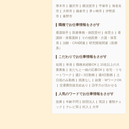
厚木市
藤沢市
横須賀市
平塚市
海老名
市
大和市
鎌倉市
茅ヶ崎市
伊勢原
市
秦野市
職種でお仕事情報をさがす
看護助手
医療事務・病院受付
保育士
看
護師・准看護師
その他医療・介護・保育
系
治験・CRA関連
研究開発関連（医療
系）
こだわりでお仕事情報をさがす
短期
単発
職種未経験OK
10名以上の大
量募集
友だちと一緒の応募OK
在宅・リモ
ートワーク
週2～3日勤務
週4日勤務
土
日祝のみ勤務
残業なし
副業・WワークOK
交通費別途支給あり
語学力が活かせる
人気のワードでお仕事情報をさがす
急募
年齢不問
財団法人
英語
書類チェ
ック
テレビ局
封入
大学