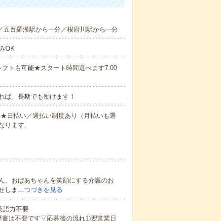
／五百羅漢駅から---分／根府川駅から---分
みOK
フトも可能★スタート時間選べます7:00
れば、長期でも働けます！
円～★日払い／週払い制度あり（月払いも選
なります。
ん、おばあちゃんを笑顔にする介護のお
せしま…
つづきを見る
 英語力不要
歴書は不要です▽応募後の流れ1)翌営業日