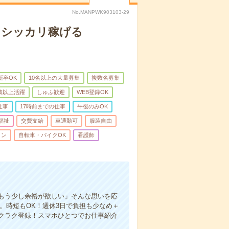
No.MANPWK903103-29
もシッカリ稼げる
新卒OK
10名以上の大量募集
複数名募集
0歳以上活躍
しゅふ歓迎
WEB登録OK
仕事
17時前までの仕事
午後のみOK
福祉
交費支給
車通勤可
服装自由
ィン
自転車・バイクOK
看護師
もう少し余裕が欲しい」そんな思いを応
。時短もOK！週休3日で負担も少なめ＋
クラク登録！スマホひとつでお仕事紹介