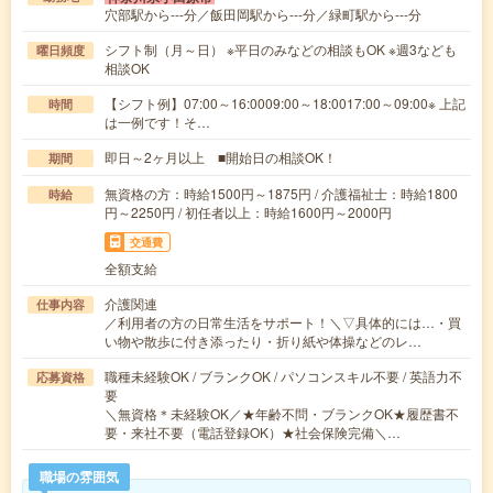
穴部駅から---分／飯田岡駅から---分／緑町駅から---分
シフト制（月～日） ※平日のみなどの相談もOK ※週3なども
曜日頻度
相談OK
【シフト例】07:00～16:0009:00～18:0017:00～09:00※ 上記
時間
は一例です！そ…
即日～2ヶ月以上 ■開始日の相談OK！
期間
無資格の方：時給1500円～1875円 / 介護福祉士：時給1800
時給
円～2250円 / 初任者以上：時給1600円～2000円
交通費
全額支給
介護関連
仕事内容
／利用者の方の日常生活をサポート！＼▽具体的には…・買
い物や散歩に付き添ったり・折り紙や体操などのレ…
職種未経験OK / ブランクOK / パソコンスキル不要 / 英語力不
応募資格
要
＼無資格＊未経験OK／★年齢不問・ブランクOK★履歴書不
要・来社不要（電話登録OK）★社会保険完備＼…
職場の雰囲気