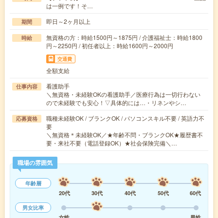
は一例です！そ…
即日～2ヶ月以上
期間
無資格の方：時給1500円～1875円 / 介護福祉士：時給1800
時給
円～2250円 / 初任者以上：時給1600円～2000円
交通費
全額支給
看護助手
仕事内容
＼無資格・未経験OKの看護助手／医療行為は一切行わない
ので未経験でも安心！▽具体的には…・リネンやシ…
職種未経験OK / ブランクOK / パソコンスキル不要 / 英語力不
応募資格
要
＼無資格＊未経験OK／★年齢不問・ブランクOK★履歴書不
要・来社不要（電話登録OK）★社会保険完備＼…
職場の雰囲気
年齢層
20代
30代
40代
50代
60代
男女比率
女性
男性