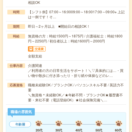
相談OK
【シフト例】07:00～16:0009:00～18:0017:00～09:00※ 上記
時間
は一例です！そ…
即日～2ヶ月以上 ■開始日の相談OK！
期間
無資格の方：時給1500円～1875円 / 介護福祉士：時給1800
時給
円～2250円 / 初任者以上：時給1600円～2000円
交通費
全額支給
介護関連
仕事内容
／利用者の方の日常生活をサポート！＼▽具体的には…・買
い物や散歩に付き添ったり・折り紙や体操などのレ…
職種未経験OK / ブランクOK / パソコンスキル不要 / 英語力不
応募資格
要
＼無資格＊未経験OK／★年齢不問・ブランクOK★履歴書不
要・来社不要（電話登録OK）★社会保険完備＼…
職場の雰囲気
年齢層
20代
30代
40代
50代
60代