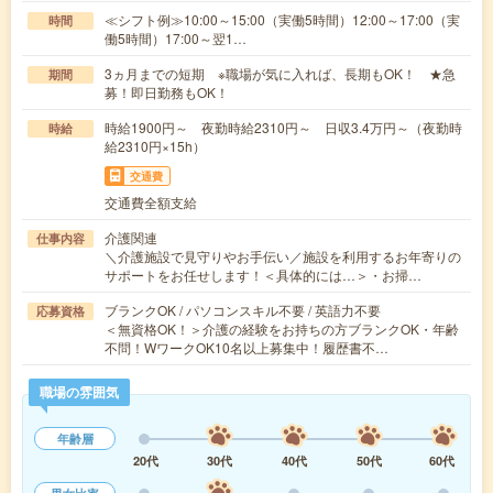
≪シフト例≫10:00～15:00（実働5時間）12:00～17:00（実
時間
働5時間）17:00～翌1…
3ヵ月までの短期 ※職場が気に入れば、長期もOK！ ★急
期間
募！即日勤務もOK！
時給1900円～ 夜勤時給2310円～ 日収3.4万円～（夜勤時
時給
給2310円×15h）
交通費
交通費全額支給
介護関連
仕事内容
＼介護施設で見守りやお手伝い／施設を利用するお年寄りの
サポートをお任せします！＜具体的には…＞・お掃…
ブランクOK / パソコンスキル不要 / 英語力不要
応募資格
＜無資格OK！＞介護の経験をお持ちの方ブランクOK・年齢
不問！WワークOK10名以上募集中！履歴書不…
職場の雰囲気
年齢層
20代
30代
40代
50代
60代