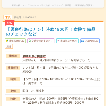
派遣会社
マンパワーグループ株式会社 ケアサービス事業部 （医療福祉介護関連）
未読
掲載日
2026/08/07
NEW
【医療行為はナシ】時給1500円！病院で備品
のチェックなど
職種未経験OK
交通費別途支給あり
土日祝日が休み
WEB登録OK
派遣
神奈川県小田原市
勤務地
穴部駅から---分／飯田岡駅から---分／緑町駅から---分
シフト制（月～日） ※平日のみなどの相談もOK ※週3なども
曜日頻度
相談OK
【シフト例】07:00～16:0009:00～18:0017:00～09:00※ 上記
時間
は一例です！そ…
即日～2ヶ月以上
期間
無資格の方：時給1500円～1875円 / 介護福祉士：時給1800
時給
円～2250円 / 初任者以上：時給1600円～2000円