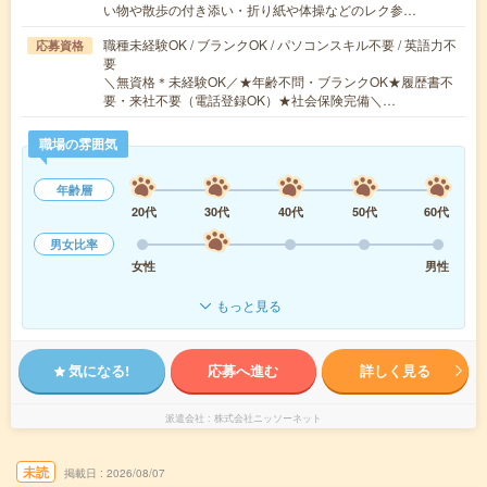
い物や散歩の付き添い・折り紙や体操などのレク参…
職種未経験OK / ブランクOK / パソコンスキル不要 / 英語力不
応募資格
要
＼無資格＊未経験OK／★年齢不問・ブランクOK★履歴書不
要・来社不要（電話登録OK）★社会保険完備＼…
職場の雰囲気
年齢層
20代
30代
40代
50代
60代
男女比率
女性
男性
もっと見る
気になる!
応募へ進む
詳しく見る
派遣会社
株式会社ニッソーネット
未読
掲載日
2026/08/07