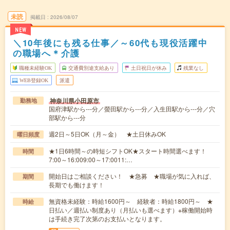
未読
掲載日
2026/08/07
NEW
＼10年後にも残る仕事／～60代も現役活躍中
の職場へ＊介護
職種未経験OK
交通費別途支給あり
土日祝日が休み
残業なし
WEB登録OK
派遣
神奈川県小田原市
勤務地
国府津駅から---分／螢田駅から---分／入生田駅から---分／穴
部駅から---分
週2日～5日OK（月～金） ★土日休みOK
曜日頻度
★1日6時間～の時短シフトOK★スタート時間選べます！
時間
7:00～16:009:00～17:0011:…
開始日はご相談ください！ ★急募 ★職場が気に入れば、
期間
長期でも働けます！
無資格未経験：時給1600円～ 経験者：時給1800円～ ★
時給
日払い／週払い制度あり（月払いも選べます）※稼働開始時
は手続き完了次第のお支払いとなります。