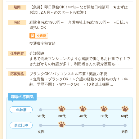
【急募】即日勤務OK！中旬～など開始日相談可 ★まずは
期間
お試し2カ月～のスタートも歓迎！
経験者時給1900円～ 介護福祉士時給1950円～ ※日払い/
時給
週払いOK
交通費
交通費全額支給
介護関連
仕事内容
まるで高級マンションのような施設で働けるお仕事です！で
きたばかりの施設が多く、利用者さんの要介護度も…
ブランクOK / パソコンスキル不要 / 英語力不要
応募資格
＜無資格・ブランクOK！＞介護の経験をお持ちの方！・年
齢、学歴不問！・WワークOK！・10名以上採用…
職場の雰囲気
年齢層
20代
30代
40代
50代
60代
男女比率
女性
男性