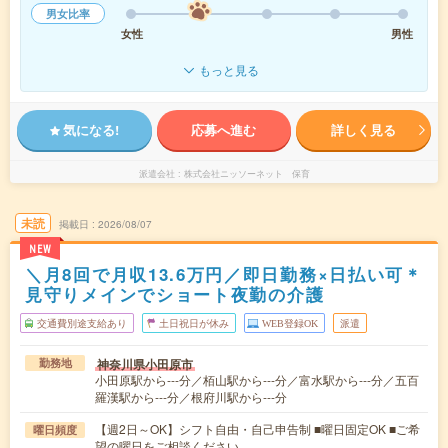
男女比率
女性
男性
もっと見る
気になる!
応募へ進む
詳しく見る
派遣会社
株式会社ニッソーネット 保育
未読
掲載日
2026/08/07
NEW
＼月8回で月収13.6万円／即日勤務×日払い可＊
見守りメインでショート夜勤の介護
交通費別途支給あり
土日祝日が休み
WEB登録OK
派遣
神奈川県小田原市
勤務地
小田原駅から---分／栢山駅から---分／富水駅から---分／五百
羅漢駅から---分／根府川駅から---分
【週2日～OK】シフト自由・自己申告制 ■曜日固定OK ■ご希
曜日頻度
望の曜日をご相談ください。