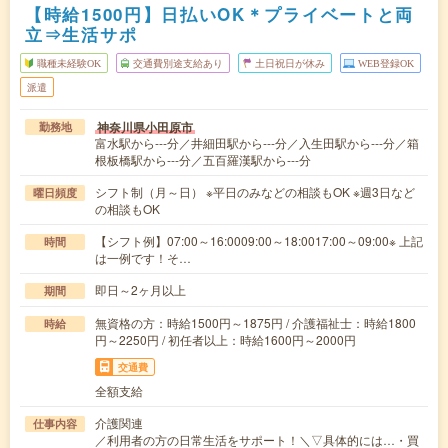
【時給1500円】日払いOK＊プライベートと両
立⇒生活サポ
職種未経験OK
交通費別途支給あり
土日祝日が休み
WEB登録OK
派遣
神奈川県小田原市
勤務地
富水駅から---分／井細田駅から---分／入生田駅から---分／箱
根板橋駅から---分／五百羅漢駅から---分
シフト制（月～日） ※平日のみなどの相談もOK ※週3日など
曜日頻度
の相談もOK
【シフト例】07:00～16:0009:00～18:0017:00～09:00※ 上記
時間
は一例です！そ…
即日～2ヶ月以上
期間
無資格の方：時給1500円～1875円 / 介護福祉士：時給1800
時給
円～2250円 / 初任者以上：時給1600円～2000円
交通費
全額支給
介護関連
仕事内容
／利用者の方の日常生活をサポート！＼▽具体的には…・買