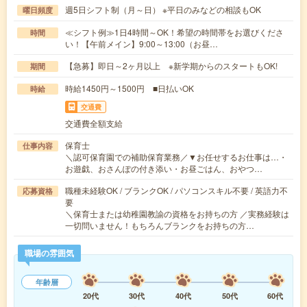
週5日シフト制（月～日） ※平日のみなどの相談もOK
曜日頻度
≪シフト例≫1日4時間～OK！希望の時間帯をお選びくださ
時間
い！【午前メイン】9:00～13:00（お昼…
【急募】即日～2ヶ月以上 ※新学期からのスタートもOK!
期間
時給1450円～1500円 ■日払いOK
時給
交通費
交通費全額支給
保育士
仕事内容
＼認可保育園での補助保育業務／▼お任せするお仕事は…・
お遊戯、おさんぽの付き添い・お昼ごはん、おやつ…
職種未経験OK / ブランクOK / パソコンスキル不要 / 英語力不
応募資格
要
＼保育士または幼稚園教諭の資格をお持ちの方 ／実務経験は
一切問いません！もちろんブランクをお持ちの方…
職場の雰囲気
年齢層
20代
30代
40代
50代
60代