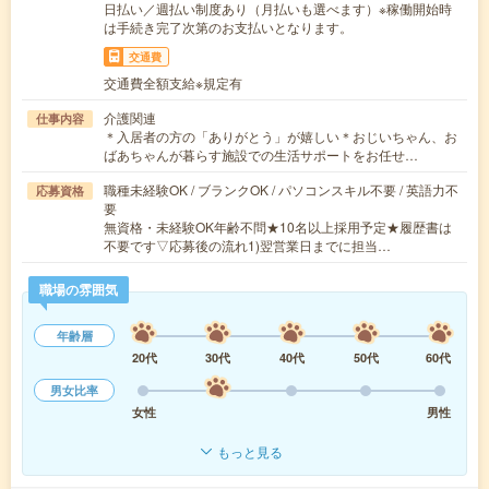
日払い／週払い制度あり（月払いも選べます）※稼働開始時
は手続き完了次第のお支払いとなります。
交通費
交通費全額支給※規定有
介護関連
仕事内容
＊入居者の方の「ありがとう」が嬉しい＊おじいちゃん、お
ばあちゃんが暮らす施設での生活サポートをお任せ…
職種未経験OK / ブランクOK / パソコンスキル不要 / 英語力不
応募資格
要
無資格・未経験OK年齢不問★10名以上採用予定★履歴書は
不要です▽応募後の流れ1)翌営業日までに担当…
職場の雰囲気
年齢層
20代
30代
40代
50代
60代
男女比率
女性
男性
もっと見る