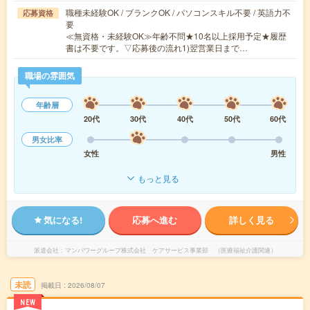
職種未経験OK / ブランクOK / パソコンスキル不要 / 英語力不
応募資格
要
≪無資格・未経験OK≫年齢不問★10名以上採用予定★履歴
書は不要です。▽応募後の流れ1)翌営業日まで…
職場の雰囲気
年齢層
20代
30代
40代
50代
60代
男女比率
女性
男性
もっと見る
気になる!
応募へ進む
詳しく見る
派遣会社
マンパワーグループ株式会社 ケアサービス事業部 （医療福祉介護関連）
未読
掲載日
2026/08/07
NEW