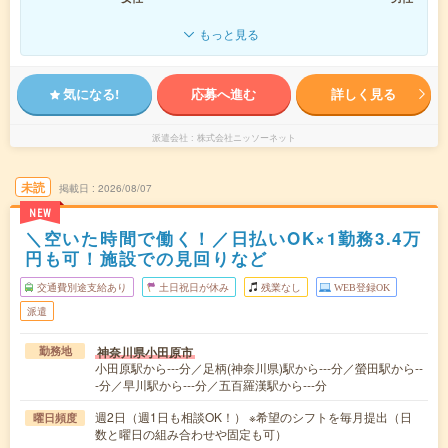
もっと見る
気になる!
応募へ進む
詳しく見る
派遣会社
株式会社ニッソーネット
未読
掲載日
2026/08/07
NEW
＼空いた時間で働く！／日払いOK×1勤務3.4万
円も可！施設での見回りなど
交通費別途支給あり
土日祝日が休み
残業なし
WEB登録OK
派遣
神奈川県小田原市
勤務地
小田原駅から---分／足柄(神奈川県)駅から---分／螢田駅から--
-分／早川駅から---分／五百羅漢駅から---分
週2日（週1日も相談OK！） ※希望のシフトを毎月提出（日
曜日頻度
数と曜日の組み合わせや固定も可）