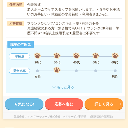
介護関連
仕事内容
老人ホームでケアスタッフをお願いします。・食事やお手洗
いのお手伝い・就寝前の水分補給・利用者さまが安…
ブランクOK / パソコンスキル不要 / 英語力不要
応募資格
介護経験のある方（無資格でもOK！）ブランクOK年齢・学
歴不問★10名以上採用予定★履歴書は不要です…
職場の雰囲気
年齢層
20代
30代
40代
50代
60代
男女比率
女性
男性
もっと見る
気になる!
応募へ進む
詳しく見る
派遣会社
マンパワーグループ株式会社 ケアサービス事業部 （医療福祉介護関連）