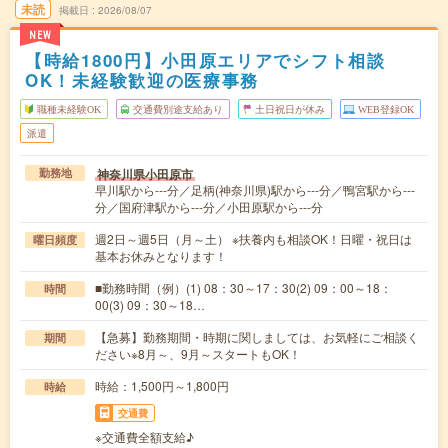
未読
掲載日
2026/08/07
NEW
【時給1800円】小田原エリアでシフト相談
OK！未経験歓迎の医療事務
職種未経験OK
交通費別途支給あり
土日祝日が休み
WEB登録OK
派遣
神奈川県小田原市
勤務地
早川駅から---分／足柄(神奈川県)駅から---分／鴨宮駅から---
分／国府津駅から---分／小田原駅から---分
週2日～週5日（月～土） ※扶養内も相談OK！日曜・祝日は
曜日頻度
基本お休みとなります！
■勤務時間（例）(1) 08：30～17：30(2) 09：00～18：
時間
00(3) 09：30～18…
【急募】勤務期間・時期に関しましては、お気軽にご相談く
期間
ださい※8月～、9月～スタートもOK！
時給：1,500円～1,800円
時給
交通費
※交通費全額支給♪