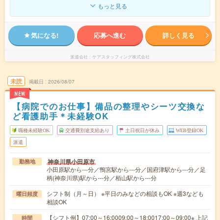
もっと見る
気になる!
応募へ進む
詳しく見る
派遣会社
ケアスタッフィング株式会社
未読
掲載日
2026/08/07
NEW
【病院でのお仕事】備品の整理やシーツ交換な
ど看護助手＊未経験OK
職種未経験OK
交通費別途支給あり
土日祝日が休み
WEB登録OK
派遣
神奈川県小田原市
勤務地
小田原駅から---分／鴨宮駅から---分／国府津駅から---分／足
柄(神奈川県)駅から---分／栢山駅から---分
シフト制（月～日） ※平日のみなどの相談もOK ※週3なども
曜日頻度
相談OK
【シフト例】07:00～16:0009:00～18:0017:00～09:00※ 上記
時間