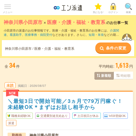
メニュー
気になる!
ログイン
検索
神奈川県小田原市
×
医療・介護・福祉・教育系
のお仕事一覧
小田原市の派遣のお仕事情報です。医療・介護・福祉・教育系のお仕事には、
介護関
連
、
看護助手
、
医療事務・病院受付
などがあります。さらに、
短期
・
単発
などの期間
や、
職種未経験OK
などのこだわり条件で絞り込んでいただけます。
条件の変更
神奈川県小田原市 / 医療・介護・福祉・教育系
34
1,613
全
件
平均時給:
円
時給順
新着順
未読
掲載日
2026/08/07
NEW
＼最短3日で開始可能／3ヵ月で79万円稼ぐ！
未経験OK＊まずはお話し相手から
職種未経験OK
交通費別途支給あり
土日祝日が休み
WEB登録OK
派遣
神奈川県小田原市
勤務地