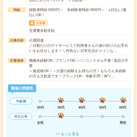
経験者時給1900円～ 未経験者時給1800円～ ※日払い/週
時給
払いOK！
交通費
交通費全額支給
介護関連
仕事内容
／日勤だけのデイサービスで利用者さんの身の回りのお手伝
いをお任せします！＼何気ない日常生活がメインな…
職種未経験OK / ブランクOK / パソコンスキル不要 / 英語力不
応募資格
要
＜無資格OK！＞介護の経験をお持ちの方！もちろん未経験
の方も大歓迎です！ブランクOK・年齢不問！Wワ…
職場の雰囲気
年齢層
20代
30代
40代
50代
60代
男女比率
女性
男性
もっと見る