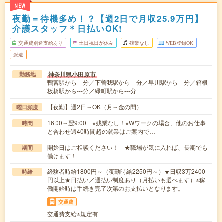
NEW
夜勤＝待機多め！？【週2日で月収25.9万円】
介護スタッフ＊日払いOK!
交通費別途支給あり
土日祝日が休み
残業なし
WEB登録OK
派遣
神奈川県小田原市
勤務地
鴨宮駅から---分／下曽我駅から---分／早川駅から---分／箱根
板橋駅から---分／緑町駅から---分
【夜勤】週2日～OK（月～金の間）
曜日頻度
16:00～翌9:00 ※残業なし！※Wワークの場合、他のお仕事
時間
と合わせ週40時間超の就業はご案内で…
開始日はご相談ください！ ★職場が気に入れば、長期でも
期間
働けます！
経験者時給1800円～（夜勤時給2250円～）★日収3万2400
時給
円以上★日払い／週払い制度あり（月払いも選べます）※稼
働開始時は手続き完了次第のお支払いとなります。
交通費
交通費支給※規定有