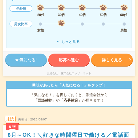
年齢層
20代
30代
40代
50代
60代
男女比率
女性
男性
もっと見る
気になる!
応募へ進む
詳しく見る
派遣会社
株式会社ニッソーネット
興味があったら「★気になる！」をタップ！
「気になる！」を押しておくと、派遣会社から
「面談確約」
や
「応募歓迎」
が届きます！
未読
掲載日
2026/08/07
NEW
8月～OK！＼好きな時間曜日で働ける／電話面