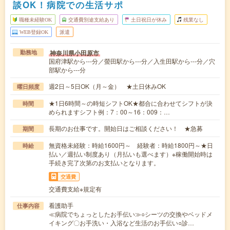
談OK！病院での生活サポ
職種未経験OK
交通費別途支給あり
土日祝日が休み
残業なし
WEB登録OK
派遣
神奈川県小田原市
勤務地
国府津駅から---分／螢田駅から---分／入生田駅から---分／穴
部駅から---分
週2日～5日OK（月～金） ★土日休みOK
曜日頻度
★1日6時間～の時短シフトOK★都合に合わせてシフトが決
時間
められますシフト例：7：00～16：009：…
長期のお仕事です。開始日はご相談ください！ ★急募
期間
無資格未経験：時給1600円～ 経験者：時給1800円～★日
時給
払い／週払い制度あり（月払いも選べます）※稼働開始時は
手続き完了次第のお支払いとなります。
交通費
交通費支給※規定有
看護助手
仕事内容
≪病院でちょっとしたお手伝い≫○シーツの交換やベッドメ
イキング〇お手洗い・入浴など生活のお手伝い○診…