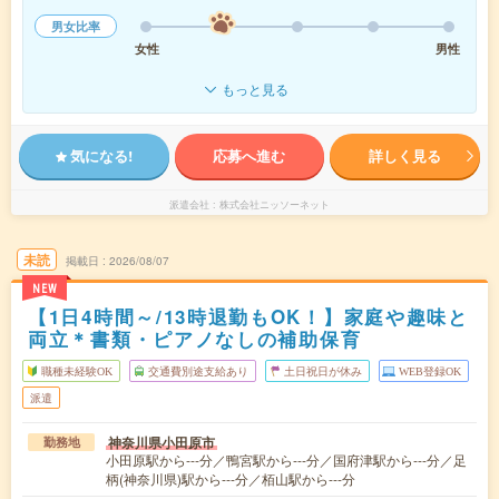
男女比率
女性
男性
もっと見る
気になる!
応募へ進む
詳しく見る
派遣会社
株式会社ニッソーネット
未読
掲載日
2026/08/07
NEW
【1日4時間～/13時退勤もOK！】家庭や趣味と
両立＊書類・ピアノなしの補助保育
職種未経験OK
交通費別途支給あり
土日祝日が休み
WEB登録OK
派遣
神奈川県小田原市
勤務地
小田原駅から---分／鴨宮駅から---分／国府津駅から---分／足
柄(神奈川県)駅から---分／栢山駅から---分