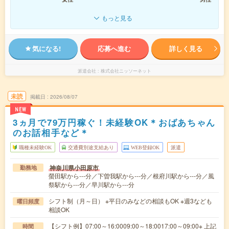
もっと見る
気になる!
応募へ進む
詳しく見る
派遣会社
株式会社ニッソーネット
未読
掲載日
2026/08/07
NEW
3ヵ月で79万円稼ぐ！未経験OK＊おばあちゃん
のお話相手など＊
職種未経験OK
交通費別途支給あり
WEB登録OK
派遣
神奈川県小田原市
勤務地
螢田駅から---分／下曽我駅から---分／根府川駅から---分／風
祭駅から---分／早川駅から---分
シフト制（月～日） ※平日のみなどの相談もOK ※週3なども
曜日頻度
相談OK
【シフト例】07:00～16:0009:00～18:0017:00～09:00※ 上記
時間