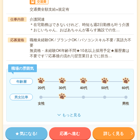
交通費
交通費全額支給※規定有
介護関連
仕事内容
＊在宅勤務はできないけれど、時短も週2日勤務も叶う介護
＊おじいちゃん、おばあちゃんが暮らす施設での生…
職種未経験OK / ブランクOK / パソコンスキル不要 / 英語力不
応募資格
要
無資格・未経験OK年齢不問★10名以上採用予定★履歴書は
不要です▽応募後の流れ1)翌営業日までに担当…
職場の雰囲気
年齢層
20代
30代
40代
50代
60代
男女比率
女性
男性
もっと見る
気になる!
応募へ進む
詳しく見る