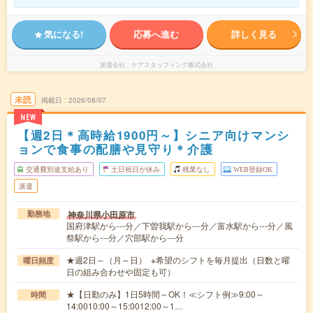
気になる!
応募へ進む
詳しく見る
派遣会社
ケアスタッフィング株式会社
未読
掲載日
2026/08/07
NEW
【週2日＊高時給1900円～】シニア向けマンシ
ョンで食事の配膳や見守り＊介護
交通費別途支給あり
土日祝日が休み
残業なし
WEB登録OK
派遣
神奈川県小田原市
勤務地
国府津駅から---分／下曽我駅から---分／富水駅から---分／風
祭駅から---分／穴部駅から---分
★週2日～（月～日） ※希望のシフトを毎月提出（日数と曜
曜日頻度
日の組み合わせや固定も可）
★【日勤のみ】1日5時間～OK！≪シフト例≫9:00～
時間
14:0010:00～15:0012:00～1…