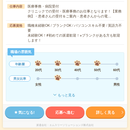
医療事務・病院受付
仕事内容
クリニックでの受付・医療事務のお仕事となります！【業務
例】・患者さんの受付＆ご案内・患者さんからの電…
職種未経験OK / ブランクOK / パソコンスキル不要 / 英語力不
応募資格
要
未経験OK！#初めての派遣歓迎！※ブランクがある方も歓迎
します！
職場の雰囲気
年齢層
20代
30代
40代
50代
60代
男女比率
女性
男性
もっと見る
気になる!
応募へ進む
詳しく見る
派遣会社
エムスリーソリューションズ株式会社