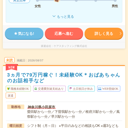
男女比率
女性
男性
もっと見る
気になる!
応募へ進む
詳しく見る
派遣会社
ケアスタッフィング株式会社
未読
掲載日
2026/08/07
NEW
3ヵ月で79万円稼ぐ！未経験OK＊おばあちゃん
のお話相手など
職種未経験OK
交通費別途支給あり
土日祝日が休み
WEB登録OK
派遣
神奈川県小田原市
勤務地
螢田駅から---分／下曽我駅から---分／根府川駅から---分／風
祭駅から---分／早川駅から---分
シフト制（月～日） ※平日のみなどの相談もOK ※週3なども
曜日頻度