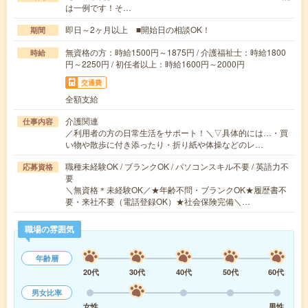
は一例です！そ…
即日～2ヶ月以上 ■開始日の相談OK！
期間
無資格の方：時給1500円～1875円 / 介護福祉士：時給1800
時給
円～2250円 / 初任者以上：時給1600円～2000円
交通費
全額支給
介護関連
仕事内容
／利用者の方の日常生活をサポート！＼▽具体的には…・買
い物や散歩に付き添ったり・折り紙や体操などのレ…
職種未経験OK / ブランクOK / パソコンスキル不要 / 英語力不
応募資格
要
＼無資格＊未経験OK／★年齢不問・ブランクOK★履歴書不
要・来社不要（電話登録OK）★社会保険完備＼…
職場の雰囲気
年齢層
20代
30代
40代
50代
60代
男女比率
女性
男性