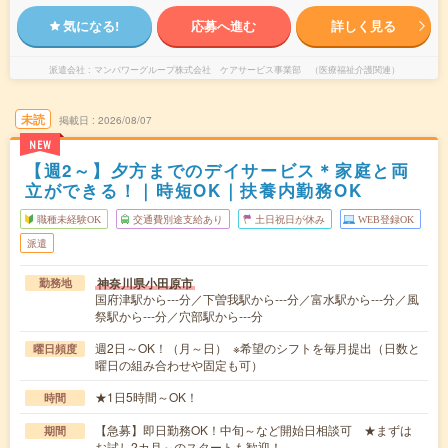
気になる!
応募へ進む
詳しく見る
派遣会社
マンパワーグループ株式会社 ケアサービス事業部 （医療福祉介護関連）
未読
掲載日
2026/08/07
NEW
【週2～】夕方までのデイサービス＊家庭と両
立ができる！｜時短OK｜扶養内勤務OK
職種未経験OK
交通費別途支給あり
土日祝日が休み
WEB登録OK
派遣
神奈川県小田原市
勤務地
国府津駅から---分／下曽我駅から---分／富水駅から---分／風
祭駅から---分／穴部駅から---分
週2日～OK！（月～日） ※希望のシフトを毎月提出（日数と
曜日頻度
曜日の組み合わせや固定も可）
★1日5時間～OK！
時間
【急募】即日勤務OK！中旬～など開始日相談可 ★まずは
期間
お試し2カ月～のスタートも歓迎！