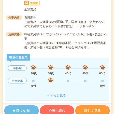
交通費
全額支給
看護助手
仕事内容
＼無資格・未経験OKの看護助手／医療行為は一切行わない
ので未経験でも安心！▽具体的には…・リネンやシ…
職種未経験OK / ブランクOK / パソコンスキル不要 / 英語力不
応募資格
要
＼無資格＊未経験OK／★年齢不問・ブランクOK★履歴書不
要・来社不要（電話登録OK）★社会保険完備＼…
職場の雰囲気
年齢層
20代
30代
40代
50代
60代
男女比率
女性
男性
もっと見る
気になる!
応募へ進む
詳しく見る