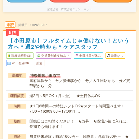
派遣会社
株式会社ニッソーネット
未読
掲載日
2026/08/07
NEW
【小田原市】フルタイムじゃ働けない！という
方へ＊週2や時短も＊ケアスタッフ
職種未経験OK
交通費別途支給あり
土日祝日が休み
残業なし
WEB登録OK
派遣
神奈川県小田原市
勤務地
国府津駅から---分／螢田駅から---分／入生田駅から---分／穴
部駅から---分
週2日～5日OK（月～金） ★土日休みOK
曜日頻度
★1日6時間～の時短シフトOK★スタート時間選べます！
時間
7:00～16:009:00～17:0011:…
開始日はご相談ください！ ★急募 ★職場が気に入れば、
期間
長期でも働けます！
無資格未経験：時給1600円～ 経験者：時給1800円～ ★
時給