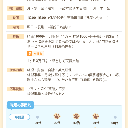
月・水・金／週3日 ※必ず勤務する曜日：月・水・金
曜日頻度
10:00-16:00（休憩60分）実働5時間（残業少なめ！）
時間
即日～長期 ※開始日相談OK
期間
時給1900円 月収例 11万円 時給1900円×実働5h×週3日×4
時給
週 ※月収例を保証するものではありません。※給与即受取り
サービス利用可（利用条件有）
交通費
1ヶ月3万円を上限として実費支給
経理・財務・会計・英文経理
仕事内容
経理事務・月次決算対応（システムへの伝票起票含む）→税
理士さんも確認していただき不明点は聞ける環境(…
ブランクOK / 英語力不要
応募資格
経理事務の経験がある方
職場の雰囲気
年齢層
20代
30代
40代
50代
60代