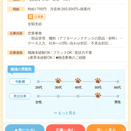
時給1700円 月収例 263,500円+残業代
時給
交通費
全額支給
営業事務
仕事内容
・部品管理、棚卸（アフターメンテナンスの部品・材料）・
データ入力、社外への問い合わせ対応・不具合対応…
職種未経験OK / ブランクOK / 英語力不要
応募資格
※業界未経験OK！■物流事務のご経験
職場の雰囲気
年齢層
20代
30代
40代
50代
60代
男女比率
女性
男性
もっと見る
気になる!
応募へ進む
詳しく見る