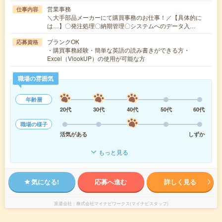
営業事務
仕事内容
＼大手部品メーカーにて購買事務のお仕事！／【具体的に
は…】〇発注処理〇納期管理〇システムへのデータ入…
ブランクOK
応募資格
・購買事務経験・簡単な英語の読み書きができる方・
Excel（VlookUP）の使用が可能な方
職場の雰囲気
年齢層
20代
30代
40代
50代
60代
職場の様子
活気がある
しずか
もっと見る
気になる!
応募へ進む
詳しく見る
派遣会社
株式会社マイナビワークス(マイナビスタッフ)