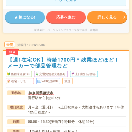
気になる!
応募へ進む
詳しく見る
派遣会社
パーソルテンプスタッフ株式会社 首都圏
未読
掲載日
2026/08/06
NEW
【週1在宅OK】時給1700円＊残業ほどほど！
メーカーで部品管理など
職種未経験OK
交通費別途支給あり
土日祝日が休み
在宅・リモート
WEB登録OK
派遣
神奈川県藤沢市
勤務地
善行駅から徒歩14分
月～金（週5日） ※土日祝休み＜大型連休もあります！年休
曜日頻度
125日程度♪＞
08:00～16:30(実働7時間45分 休憩45分)
時間
【急募】即日～長期 ※8月～！
期間