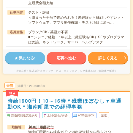
交通費全額支給
テスト・評価
仕事内容
＜決まった手順で進められる！未経験から挑戦しやすい＞・
ソフトウェア、アプリ動作確認・テスト項目に沿っ…
ブランクOK / 英語力不要
応募資格
■エンジニア経験 1年以上（微経験もOK）SEやプログラマ
は勿論、ネットワーク、サーバ、ヘルプデスク…
気になる!
応募へ進む
詳しく見る
派遣会社
株式会社スタッフサービス エンジニアリング事業本部（無期雇用派遣）
未読
掲載日
2026/08/06
NEW
時給1900円！10～16時＊残業ほぼなし▼車通
勤OK＊湘南町屋での経理事務
交通費別途支給あり
土日祝日が休み
WEB登録OK
派遣
神奈川県藤沢市
勤務地
湘南町屋駅から徒歩19分／湘南深沢駅から徒歩21分