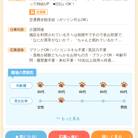
って時給UP ■日払いOK！
交通費
交通費全額支給（ガソリン代もOK）
介護関連
仕事内容
施設を利用されている方々は就寝中ですので各お部屋で、
「なにか異常がないか？」「ちゃんと眠れているか？…
ブランクOK / パソコンスキル不要 / 英語力不要
応募資格
・資格か経験どちらかをお持ちの方・ブランクOK・年齢不
問・履歴書不要・来社不要・10名以上採用≪待遇…
職場の雰囲気
年齢層
20代
30代
40代
50代
60代
男女比率
女性
男性
もっと見る
気になる!
応募へ進む
詳しく見る