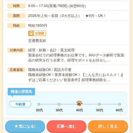
9:00～17:00(実働:7時間) (休憩60分)
時間
2026/9/上旬～長期（3カ月以上） ★9月～OK！
期間
時給1850円
時給
交通費
交通費支給
経理・財務・会計・英文経理
仕事内容
製薬会社での経理事務のお仕事です。AIやデータ解析で医薬
品の研究を行う企業で、経理サポートをお任せし…
職種未経験OK / 英語力不要
応募資格
職種未経験OK！業界未経験OK！【こんな方におススメ！ま
ずはご応募ください／歓迎条件】経理事務経験を…
職場の雰囲気
年齢層
20代
30代
40代
50代
60代
気になる!
応募へ進む
詳しく見る