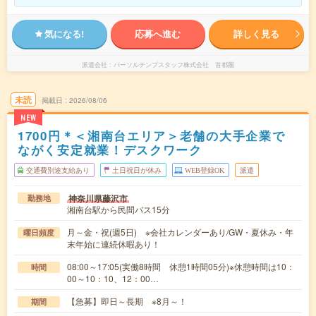
気になる!
応募へ進む
詳しく見る
派遣会社
パーソルテンプスタッフ株式会社 首都圏
未読
掲載日
2026/08/06
NEW
1700円＊＜湘南台エリア＞老舗の大手企業で
ながく安定就業！デスクワーク
交通費別途支給あり
土日祝日が休み
WEB登録OK
派遣
神奈川県藤沢市
勤務地
湘南台駅から民間バス15分
月～金・祝(週5日) ※会社カレンダーあり/GW・夏休み・年
曜日頻度
末年始に連続休暇あり！
08:00～17:05(実働8時間 休憩1時間05分)※休憩時間は10：
時間
00～10：10、12：00…
【急募】即日～長期 ※8月～！
期間