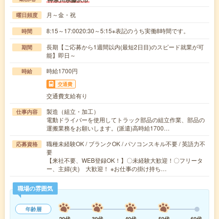
月～金・祝
曜日頻度
8:15～17:0020:30～5:15※表記のうち実働8時間です。
時間
長期【ご応募から1週間以内(最短2日目)のスピード就業が可
期間
能】即日～
時給1700円
時給
交通費
交通費支給有り
製造（組立・加工）
仕事内容
電動ドライバーを使用してトラック部品の組立作業、部品の
運搬業務をお願いします。(派遣)高時給1700…
職種未経験OK / ブランクOK / パソコンスキル不要 / 英語力不
応募資格
要
【来社不要、WEB登録OK！】〇未経験大歓迎！〇フリータ
ー、主婦(夫) 大歓迎！ ※お仕事の掛け持ち…
職場の雰囲気
年齢層
20代
30代
40代
50代
60代