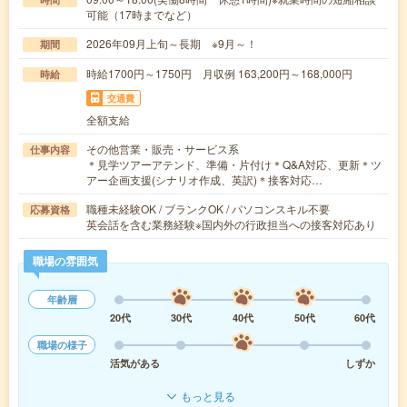
可能（17時までなど）
2026年09月上旬～長期 ※9月～！
期間
時給1700円～1750円 月収例 163,200円～168,000円
時給
交通費
全額支給
その他営業・販売・サービス系
仕事内容
＊見学ツアーアテンド、準備・片付け＊Q&A対応、更新＊ツ
アー企画支援(シナリオ作成、英訳)＊接客対応…
職種未経験OK / ブランクOK / パソコンスキル不要
応募資格
英会話を含む業務経験※国内外の行政担当への接客対応あり
職場の雰囲気
年齢層
20代
30代
40代
50代
60代
職場の様子
活気がある
しずか
もっと見る