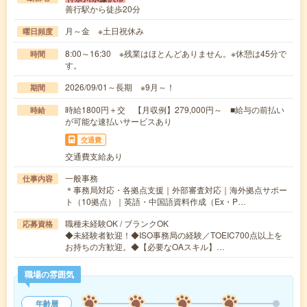
善行駅から徒歩20分
月～金 ※土日祝休み
曜日頻度
8:00～16:30 ※残業はほとんどありません。※休憩は45分で
時間
す。
2026/09/01～長期 ※9月～！
期間
時給1800円＋交 【月収例】279,000円～ ■給与の前払い
時給
が可能な速払いサービスあり
交通費
交通費支給あり
一般事務
仕事内容
＊事務局対応・各拠点支援｜外部審査対応｜海外拠点サポー
ト（10拠点）｜英語・中国語資料作成（Ex・P…
職種未経験OK / ブランクOK
応募資格
◆未経験者歓迎！◆ISO事務局の経験／TOEIC700点以上を
お持ちの方歓迎。◆【必要なOAスキル】…
職場の雰囲気
年齢層