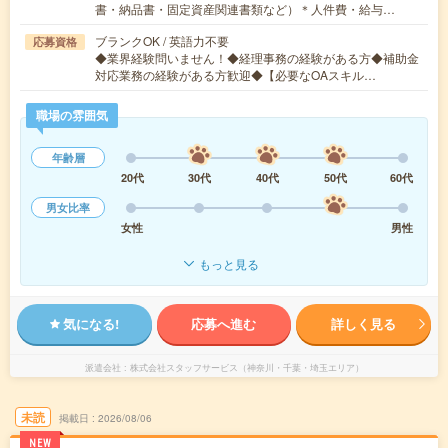
書・納品書・固定資産関連書類など）＊人件費・給与…
ブランクOK / 英語力不要
応募資格
◆業界経験問いません！◆経理事務の経験がある方◆補助金
対応業務の経験がある方歓迎◆【必要なOAスキル…
職場の雰囲気
年齢層
20代
30代
40代
50代
60代
男女比率
女性
男性
もっと見る
気になる!
応募へ進む
詳しく見る
派遣会社
株式会社スタッフサービス（神奈川・千葉・埼玉エリア）
未読
掲載日
2026/08/06
NEW