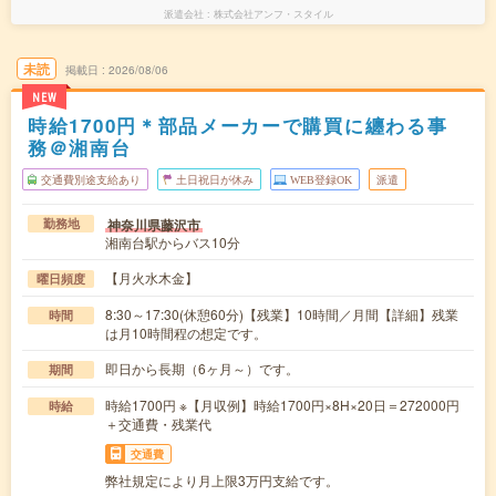
派遣会社
株式会社アンフ・スタイル
未読
掲載日
2026/08/06
NEW
時給1700円＊部品メーカーで購買に纏わる事
務＠湘南台
交通費別途支給あり
土日祝日が休み
WEB登録OK
派遣
神奈川県藤沢市
勤務地
湘南台駅からバス10分
【月火水木金】
曜日頻度
8:30～17:30(休憩60分)【残業】10時間／月間【詳細】残業
時間
は月10時間程の想定です。
即日から長期（6ヶ月～）です。
期間
時給1700円 ※【月収例】時給1700円×8H×20日＝272000円
時給
＋交通費・残業代
交通費
弊社規定により月上限3万円支給です。