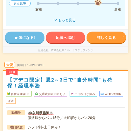
男女比率
女性
男性
もっと見る
気になる!
応募へ進む
詳しく見る
派遣会社
株式会社リクルートスタッフィング
未読
掲載日
2026/08/05
NEW
【アデコ限定】週2～3日で“自分時間”も確
保！経理事務
職種未経験OK
交通費別途支給あり
土日祝日が休み
WEB登録OK
派遣
神奈川県藤沢市
勤務地
藤沢駅からバス15分／大船駅からバス20分
シフト制※土日休み！
曜日頻度