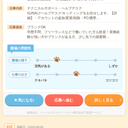
テクニカルサポート・ヘルプデスク
仕事内容
社内向けヘルプデスク/キッティングをお任せします。【詳
細】・アカウントの追加/変更/削除・PC/携帯…
ブランクOK
応募資格
学歴不問、フリーランスなどで働いていた方も歓迎！実務経
験が浅い方やブランクがある方、少し先での就業開…
職場の雰囲気
職場の様子
活気がある
しずか
仕事の仕方
テキパキ
コツコツ
気になる!
応募へ進む
詳しく見る
派遣会社
パーソルクロステクノロジー株式会社IT派遣サービス
未読
掲載日
2026/08/06