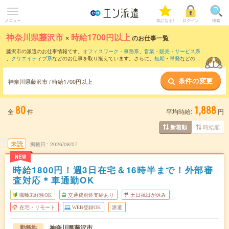
メニュー
気になる!
ログイン
検索
神奈川県藤沢市
×
時給1700円以上
のお仕事一覧
藤沢市の派遣のお仕事情報です。
オフィスワーク・事務系
、
営業・販売・サービス系
、
クリエイティブ系
などのお仕事を取り揃えています。さらに、
短期
・
単発
などの期
間や、
職種未経験OK
などのこだわり条件で絞り込んでいただけます。
条件の変更
神奈川県藤沢市 / 時給1700円以上
80
1,888
全
件
平均時給:
円
時給順
新着順
未読
掲載日
2026/08/07
NEW
時給1800円！週3日在宅＆16時半まで！外部審
査対応＊車通勤OK
職種未経験OK
交通費別途支給あり
土日祝日が休み
在宅・リモート
WEB登録OK
派遣
神奈川県藤沢市
勤務地