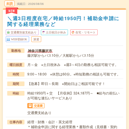
未読
掲載日
2026/08/06
NEW
＼週3日程度在宅／時給1950円！補助金申請に
関する経理業務など
交通費別途支給あり
土日祝日が休み
在宅・リモート
WEB登録OK
派遣
神奈川県藤沢市
勤務地
藤沢駅からバス10分／大船駅からバス15分
月～金 ※土日祝休み ※週3～4日の勤務も相談可能です。
曜日頻度
9:00～18:00 ※休憩は60分。※時短勤務の相談も可能です。
時間
【急募】即日～長期 ※開始日はご相談可能です！
期間
時給1950円＋交 【月収例】324,187円～ ■給与の前払い
時給
が可能な速払いサービスあり
交通費
交通費支給あり
経理・財務・会計・英文経理
仕事内容
＊補助金申請に関する経理業務＊書類作成（見積書・契約