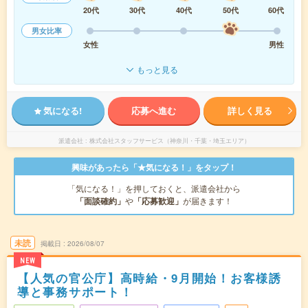
20代
30代
40代
50代
60代
男女比率
女性
男性
もっと見る
気になる!
応募へ進む
詳しく見る
派遣会社
株式会社スタッフサービス（神奈川・千葉・埼玉エリア）
興味があったら「★気になる！」をタップ！
「気になる！」を押しておくと、派遣会社から
「面談確約」
や
「応募歓迎」
が届きます！
未読
掲載日
2026/08/07
NEW
【人気の官公庁】高時給・9月開始！お客様誘
導と事務サポート！