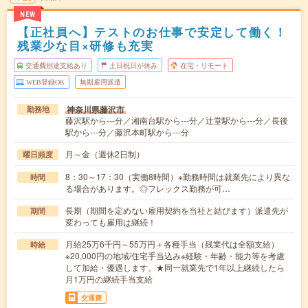
NEW
【正社員へ】テストのお仕事で安定して働く！
残業少な目×研修も充実
交通費別途支給あり
土日祝日が休み
在宅・リモート
WEB登録OK
無期雇用派遣
神奈川県藤沢市
勤務地
藤沢駅から---分／湘南台駅から---分／辻堂駅から---分／長後
駅から---分／藤沢本町駅から---分
月～金（週休2日制）
曜日頻度
8：30～17：30（実働8時間）※勤務時間は就業先により異な
時間
る場合があります。◎フレックス勤務が可…
長期（期間を定めない雇用契約を当社と結びます）派遣先が
期間
変わっても雇用は継続！
月給25万6千円～55万円＋各種手当（残業代は全額支給）
時給
※20,000円の地域/住宅手当込み※経験・年齢・能力等を考慮
して加給・優遇します。★同一就業先で1年以上継続したら
月1万円の継続手当支給
交通費