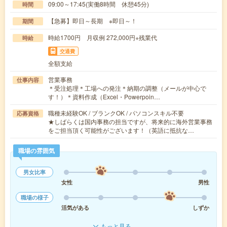
09:00～17:45(実働8時間 休憩45分)
時間
【急募】即日～長期 ※即日～！
期間
時給1700円 月収例 272,000円+残業代
時給
交通費
全額支給
営業事務
仕事内容
＊受注処理＊工場への発注＊納期の調整（メールが中心で
す！）＊資料作成（Excel・Powerpoin…
職種未経験OK / ブランクOK / パソコンスキル不要
応募資格
★しばらくは国内事務の担当ですが、将来的に海外営業事務
をご担当頂く可能性がございます！（英語に抵抗な…
職場の雰囲気
男女比率
女性
男性
職場の様子
活気がある
しずか
もっと見る