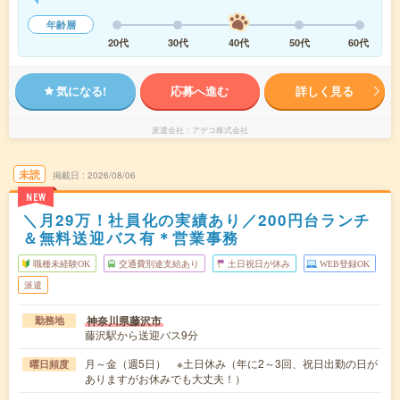
年齢層
20代
30代
40代
50代
60代
気になる!
応募へ進む
詳しく見る
派遣会社
アデコ株式会社
未読
掲載日
2026/08/06
NEW
＼月29万！社員化の実績あり／200円台ランチ
＆無料送迎バス有＊営業事務
職種未経験OK
交通費別途支給あり
土日祝日が休み
WEB登録OK
派遣
神奈川県藤沢市
勤務地
藤沢駅から送迎バス9分
月～金（週5日） ※土日休み（年に2～3回、祝日出勤の日が
曜日頻度
ありますがお休みでも大丈夫！）