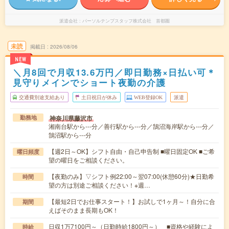
派遣会社
パーソルテンプスタッフ株式会社 首都圏
未読
掲載日
2026/08/06
NEW
＼月8回で月収13.6万円／即日勤務×日払い可＊
見守りメインでショート夜勤の介護
交通費別途支給あり
土日祝日が休み
WEB登録OK
派遣
神奈川県藤沢市
勤務地
湘南台駅から---分／善行駅から---分／鵠沼海岸駅から---分／
鵠沼駅から---分
【週2日～OK】シフト自由・自己申告制 ■曜日固定OK ■ご希
曜日頻度
望の曜日をご相談ください。
【夜勤のみ】▽シフト例22:00～翌07:00(休憩60分)★日勤希
時間
望の方は別途ご相談ください！※週…
【最短2日でお仕事スタート！】お試しで1ヶ月～！自分に合
期間
えばそのまま長期もOK！
日収1万7100円～（日勤時給1800円～） ■資格や経験によ
時給