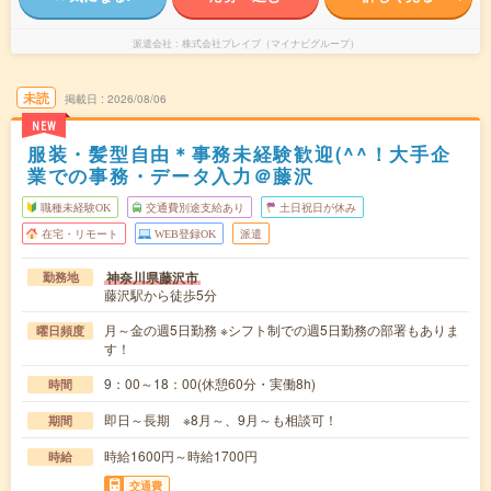
派遣会社
株式会社ブレイブ（マイナビグループ）
未読
掲載日
2026/08/06
NEW
服装・髪型自由＊事務未経験歓迎(^^！大手企
業での事務・データ入力＠藤沢
職種未経験OK
交通費別途支給あり
土日祝日が休み
在宅・リモート
WEB登録OK
派遣
神奈川県藤沢市
勤務地
藤沢駅から徒歩5分
月～金の週5日勤務 ※シフト制での週5日勤務の部署もありま
曜日頻度
す！
9：00～18：00(休憩60分・実働8h)
時間
即日～長期 ※8月～、9月～も相談可！
期間
時給1600円～時給1700円
時給
交通費