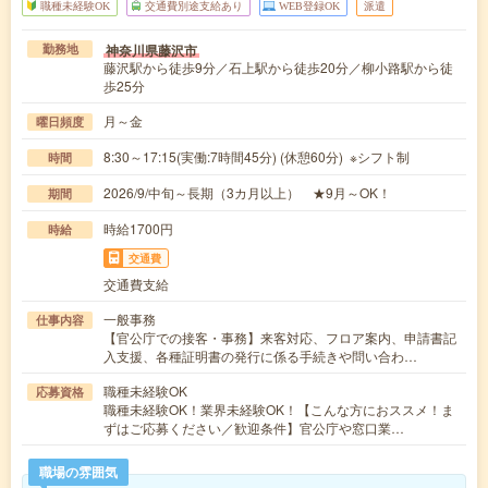
職種未経験OK
交通費別途支給あり
WEB登録OK
派遣
神奈川県藤沢市
勤務地
藤沢駅から徒歩9分／石上駅から徒歩20分／柳小路駅から徒
歩25分
月～金
曜日頻度
8:30～17:15(実働:7時間45分) (休憩60分) ※シフト制
時間
2026/9/中旬～長期（3カ月以上） ★9月～OK！
期間
時給1700円
時給
交通費
交通費支給
一般事務
仕事内容
【官公庁での接客・事務】来客対応、フロア案内、申請書記
入支援、各種証明書の発行に係る手続きや問い合わ…
職種未経験OK
応募資格
職種未経験OK！業界未経験OK！【こんな方におススメ！ま
ずはご応募ください／歓迎条件】官公庁や窓口業…
職場の雰囲気