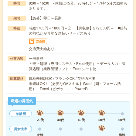
8:00～16:30 ※休憩は45分。※8時45分～17時15分の勤務も
時間
あります。
【急募】即日～長期
期間
時給1700円～1800円＋交 【月収例】272,000円～ ■給与
時給
の前払いが可能な速払いサービスあり
交通費
交通費支給あり
一般事務
仕事内容
＊売上処理（専用システム・Excel使用）＊データ入力・演
算処理（業務管理ソフト・Excelシート使…
職種未経験OK / ブランクOK / 英語力不要
応募資格
未経験OK！【必要なOAスキル】Word（図・フォーム活
用）・Excel（ピボット）・PowerPo…
職場の雰囲気
年齢層
20代
30代
40代
50代
60代
男女比率
女性
男性