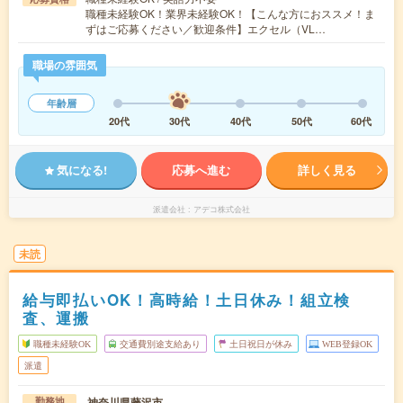
職種未経験OK！業界未経験OK！【こんな方におススメ！ま
ずはご応募ください／歓迎条件】エクセル（VL…
職場の雰囲気
年齢層
20代
30代
40代
50代
60代
気になる!
応募へ進む
詳しく見る
派遣会社
アデコ株式会社
未読
給与即払いOK！高時給！土日休み！組立検
査、運搬
職種未経験OK
交通費別途支給あり
土日祝日が休み
WEB登録OK
派遣
神奈川県藤沢市
勤務地