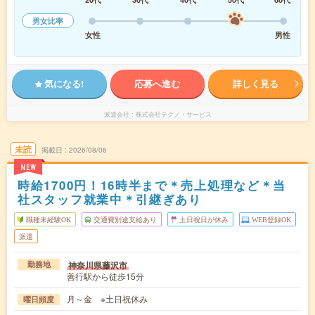
男女比率
女性
男性
気になる!
応募へ進む
詳しく見る
派遣会社
株式会社テクノ・サービス
未読
掲載日
2026/08/06
NEW
時給1700円！16時半まで＊売上処理など＊当
社スタッフ就業中＊引継ぎあり
職種未経験OK
交通費別途支給あり
土日祝日が休み
WEB登録OK
派遣
神奈川県藤沢市
勤務地
善行駅から徒歩15分
月～金 ※土日祝休み
曜日頻度