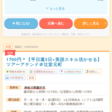
もっと見る
気になる!
応募へ進む
詳しく見る
派遣会社
株式会社スタッフサービス（神奈川・千葉・埼玉エリア）
未読
掲載日
2026/08/06
NEW
1700円＊【平日週3日×英語スキル活かせる】
ツアーアテンド＠辻堂元町
職種未経験OK
交通費別途支給あり
土日祝日が休み
残業なし
WEB登録OK
派遣
神奈川県藤沢市
勤務地
藤沢駅から民間バス10分／辻堂駅から民間バス9分
月・火・水・木・金(週3日) ※土日祝休み（シフトは3週間
曜日頻度
前に曜日確定！）／週3～4日の勤務相談OK！
09:00～18:00(実働8時間 休憩1時間)※就業時間の短縮相談
時間