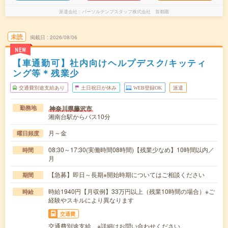
派遣会社
パーソルテンプスタッフ株式会社 首都圏
未読
掲載日
2026/08/06
NEW
【車通勤可】社内向けヘルプデスク/キッティ
ング等＊残業少
交通費別途支給あり
土日祝日が休み
WEB登録OK
派遣
神奈川県藤沢市
勤務地
湘南台駅からバス10分
月～金
曜日頻度
08:30～17:30(実働時間08時間)【残業少なめ】10時間以内／
時間
月
【急募】即日～長期※開始時期についてはご相談ください
期間
時給1940円【月収例】33万円以上（残業10時間の場合）※ご
時給
経験やスキルにより異なります
交通費
交通費別途支給 ※詳細はお問い合わせください。