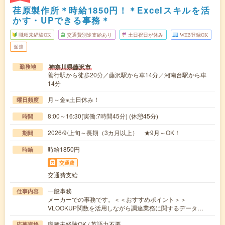
荏原製作所＊時給1850円！＊Excelスキルを活
かす・UPできる事務＊
職種未経験OK
交通費別途支給あり
土日祝日が休み
WEB登録OK
派遣
神奈川県藤沢市
勤務地
善行駅から徒歩20分／藤沢駅から車14分／湘南台駅から車
14分
月～金※土日休み！
曜日頻度
8:00～16:30(実働:7時間45分) (休憩45分)
時間
2026/9/上旬～長期（3カ月以上） ★9月～OK！
期間
時給1850円
時給
交通費
交通費支給
一般事務
仕事内容
メーカーでの事務です。＜＜おすすめポイント＞＞
VLOOKUP関数を活用しながら調達業務に関するデータ…
職種未経験OK / 英語力不要
応募資格