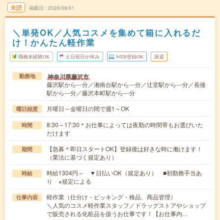
未読
掲載日
2026/08/01
＼単発OK／人気コスメを集めて箱に入れるだ
け！かんたん軽作業
職種未経験OK
土日祝日が休み
WEB登録OK
派遣
神奈川県藤沢市
勤務地
藤沢駅から---分／湘南台駅から---分／辻堂駅から---分／長後
駅から---分／藤沢本町駅から---分
月曜日～金曜日の間で週1～OK
曜日頻度
8:30～17:30＊お仕事によっては夜勤の時間帯もお選びいた
時間
だけます
【急募＊即日スタートOK】登録後は好きな時に働けます！
期間
（業法に基づく規定あり）
時給1304円～ ▼日払いOK（規定あり） ■初勤務手当あ
時給
り ※規定による
軽作業（仕分け・ピッキング・検品、商品管理）
仕事内容
＼人気のコスメ軽作業スタッフ／ドラッグストアやショップ
で販売される化粧品を扱うお仕事です！【お仕事内…