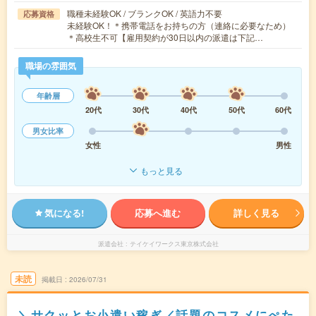
職種未経験OK / ブランクOK / 英語力不要
応募資格
未経験OK！＊携帯電話をお持ちの方（連絡に必要なため）
＊高校生不可【雇用契約が30日以内の派遣は下記…
職場の雰囲気
年齢層
20代
30代
40代
50代
60代
男女比率
女性
男性
もっと見る
気になる!
応募へ進む
詳しく見る
派遣会社
テイケイワークス東京株式会社
未読
掲載日
2026/07/31
＼サクッとお小遣い稼ぎ／話題のコスメにぺた