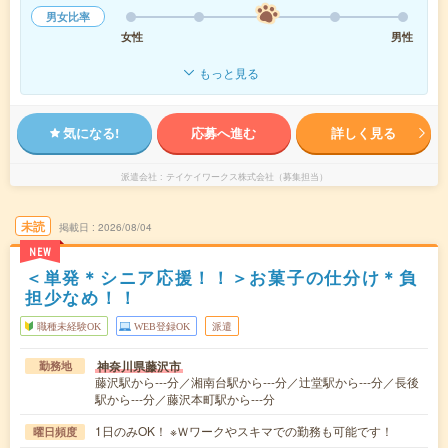
男女比率
女性
男性
もっと見る
気になる!
応募へ進む
詳しく見る
派遣会社
テイケイワークス株式会社（募集担当）
未読
掲載日
2026/08/04
NEW
＜単発＊シニア応援！！＞お菓子の仕分け＊負
担少なめ！！
職種未経験OK
WEB登録OK
派遣
神奈川県藤沢市
勤務地
藤沢駅から---分／湘南台駅から---分／辻堂駅から---分／長後
駅から---分／藤沢本町駅から---分
1日のみOK！ ※Ｗワークやスキマでの勤務も可能です！
曜日頻度