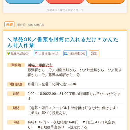
派遣会社
株式会社マイワーク
未読
掲載日
2026/08/02
＼単発OK／書類を封筒に入れるだけ＊かんた
ん封入作業
職種未経験OK
土日祝日が休み
WEB登録OK
派遣
神奈川県藤沢市
勤務地
藤沢駅から---分／湘南台駅から---分／辻堂駅から---分／長後
駅から---分／藤沢本町駅から---分
月曜日～金曜日の間で週1～OK
曜日頻度
9:00～18:0022:00～31:00夜勤の時間帯もお選びいただけま
時間
す
【急募＊即日スタートOK】登録後は好きな時に働けます！
期間
（業法に基づく規定あり）
時給1312円～・夜勤時給1640円 ▼日払いOK（規定あ
時給
り） ■初勤務手当あり ※規定による