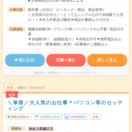
軽作業（仕分け・ピッキング・検品、商品管理）
仕事内容
＼文房具の仕分け／＜とってもシンプルなので未経験でも安
心！＞▼封入作業及び梱包▼雑誌や書籍などの仕分…
職種未経験OK / ブランクOK / パソコンスキル不要 / 英語力不
応募資格
要
▼未経験OK！（副業歓迎☆）▼高校生不可▼携帯電話をお
持ちの方（業務連絡に使用）※応募後のご連絡はメ…
気になる!
応募へ進む
詳しく見る
派遣会社
株式会社バイトレ（キャムコムグループ）
未読
掲載日
2026/08/03
NEW
＼単発／大人気のお仕事＊パソコン等のセッテ
ィング
職種未経験OK
土日祝日が休み
WEB登録OK
派遣
神奈川県藤沢市
勤務地