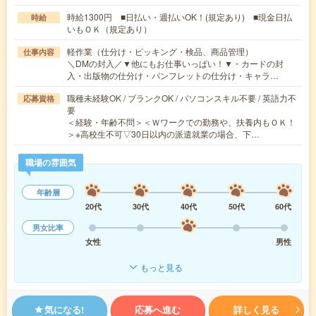
時給1300円 ■日払い・週払いOK！(規定あり) ■現金日払
時給
いもＯＫ（規定あり）
軽作業（仕分け・ピッキング・検品、商品管理）
仕事内容
＼DMの封入／▼他にもお仕事いっぱい！▼・カードの封
入・出版物の仕分け・パンフレットの仕分け・キャラ…
職種未経験OK / ブランクOK / パソコンスキル不要 / 英語力不
応募資格
要
＜経験・年齢不問＞＜Ｗワークでの勤務や、扶養内もＯＫ！
＞※高校生不可▽30日以内の派遣就業の場合、下…
職場の雰囲気
年齢層
20代
30代
40代
50代
60代
男女比率
女性
男性
もっと見る
気になる!
応募へ進む
詳しく見る