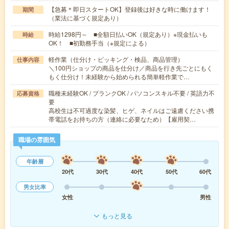
【急募＊即日スタートOK】登録後は好きな時に働けます！
期間
（業法に基づく規定あり）
時給1298円～ ■全額日払いOK（規定あり）※現金払いも
時給
OK！ ■初勤務手当（※規定による）
軽作業（仕分け・ピッキング・検品、商品管理）
仕事内容
＼100円ショップの商品を仕分け／商品を行き先ごとにもく
もく仕分け！未経験から始められる簡単軽作業で…
職種未経験OK / ブランクOK / パソコンスキル不要 / 英語力不
応募資格
要
高校生は不可過度な染髪、ヒゲ、ネイルはご遠慮ください携
帯電話をお持ちの方（連絡に必要なため）【雇用契…
職場の雰囲気
年齢層
20代
30代
40代
50代
60代
男女比率
女性
男性
もっと見る