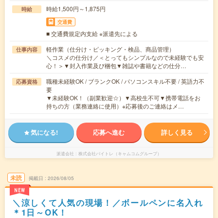
時給1,500円～1,875円
時給
交通費
■ 交通費規定内支給 ※派遣先による
軽作業（仕分け・ピッキング・検品、商品管理）
仕事内容
＼コスメの仕分け／＜とってもシンプルなので未経験でも安
心！＞▼封入作業及び梱包▼雑誌や書籍などの仕分…
職種未経験OK / ブランクOK / パソコンスキル不要 / 英語力不
応募資格
要
▼未経験OK！（副業歓迎☆）▼高校生不可▼携帯電話をお
持ちの方（業務連絡に使用）※応募後のご連絡はメ…
気になる!
応募へ進む
詳しく見る
派遣会社
株式会社バイトレ（キャムコムグループ）
未読
掲載日
2026/08/05
NEW
＼涼しくて人気の現場！／ボールペンに名入れ
＊1日～OK！