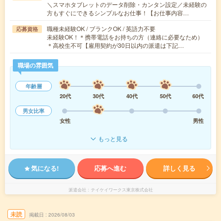
＼スマホタブレットのデータ削除・カンタン設定／未経験の
方もすぐにできるシンプルなお仕事！【お仕事内容…
職種未経験OK / ブランクOK / 英語力不要
応募資格
未経験OK！＊携帯電話をお持ちの方（連絡に必要なため）
＊高校生不可【雇用契約が30日以内の派遣は下記…
職場の雰囲気
年齢層
20代
30代
40代
50代
60代
男女比率
女性
男性
もっと見る
気になる!
応募へ進む
詳しく見る
派遣会社
テイケイワークス東京株式会社
未読
掲載日
2026/08/03