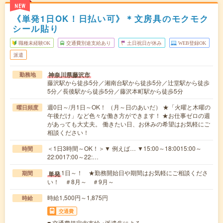
NEW
《単発1日OK！日払い可》＊文房具のモクモク
シール貼り
職種未経験OK
交通費別途支給あり
土日祝日が休み
WEB登録OK
派遣
神奈川県藤沢市
勤務地
藤沢駅から徒歩5分／湘南台駅から徒歩5分／辻堂駅から徒歩
5分／長後駅から徒歩5分／藤沢本町駅から徒歩5分
週0日～/月1日～OK！ （月～日のあいだ） ★「火曜と木曜の
曜日頻度
午後だけ」など色々な働き方ができます！ ★お仕事ゼロの週
があっても大丈夫。 働きたい日、お休みの希望はお気軽にご
相談ください！
＜1日3時間～OK！＞▼ 例えば… ▼15:00～18:0015:00～
時間
22:0017:00～22:…
1日～！ ★勤務開始日や期間はお気軽にご相談くださ
単発
期間
い！ ＃8月～ ＃9月～
時給1,500円～1,875円
時給
交通費
■ 交通費規定内支給 ※派遣先による