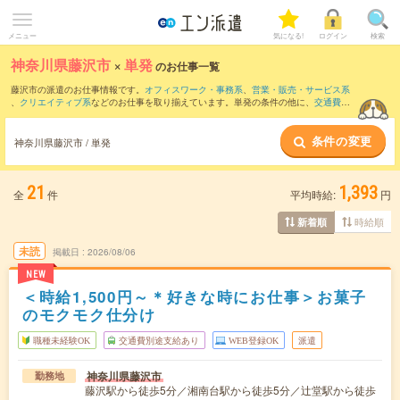
メニュー
気になる!
ログイン
検索
神奈川県藤沢市
×
単発
のお仕事一覧
藤沢市の派遣のお仕事情報です。
オフィスワーク・事務系
、
営業・販売・サービス系
、
クリエイティブ系
などのお仕事を取り揃えています。単発の条件の他に、
交通費別
途支給あり
、
職種未経験OK
、
友だちと一緒の応募OK
などでもお探し頂けます。
条件の変更
神奈川県藤沢市 / 単発
21
1,393
全
件
平均時給:
円
時給順
新着順
未読
掲載日
2026/08/06
NEW
＜時給1,500円～＊好きな時にお仕事＞お菓子
のモクモク仕分け
職種未経験OK
交通費別途支給あり
WEB登録OK
派遣
神奈川県藤沢市
勤務地
藤沢駅から徒歩5分／湘南台駅から徒歩5分／辻堂駅から徒歩