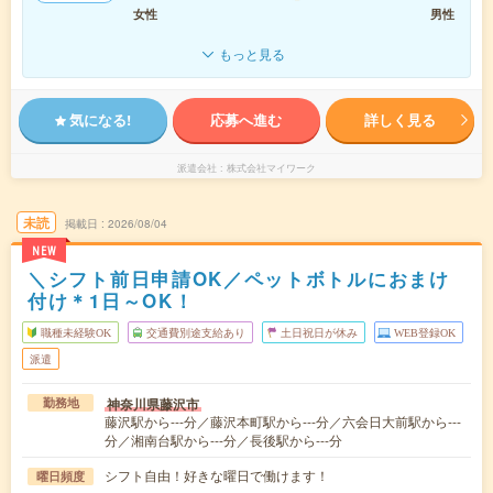
女性
男性
もっと見る
気になる!
応募へ進む
詳しく見る
派遣会社
株式会社マイワーク
未読
掲載日
2026/08/04
NEW
＼シフト前日申請OK／ペットボトルにおまけ
付け＊1日～OK！
職種未経験OK
交通費別途支給あり
土日祝日が休み
WEB登録OK
派遣
神奈川県藤沢市
勤務地
藤沢駅から---分／藤沢本町駅から---分／六会日大前駅から---
分／湘南台駅から---分／長後駅から---分
シフト自由！好きな曜日で働けます！
曜日頻度