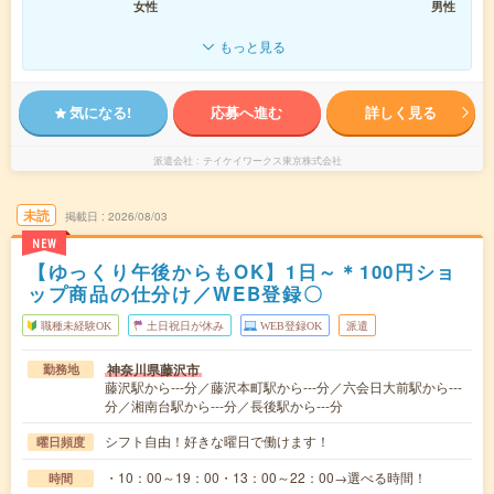
女性
男性
もっと見る
気になる!
応募へ進む
詳しく見る
派遣会社
テイケイワークス東京株式会社
未読
掲載日
2026/08/03
NEW
【ゆっくり午後からもOK】1日～＊100円ショ
ップ商品の仕分け／WEB登録〇
職種未経験OK
土日祝日が休み
WEB登録OK
派遣
神奈川県藤沢市
勤務地
藤沢駅から---分／藤沢本町駅から---分／六会日大前駅から---
分／湘南台駅から---分／長後駅から---分
シフト自由！好きな曜日で働けます！
曜日頻度
・10：00～19：00・13：00～22：00→選べる時間！
時間