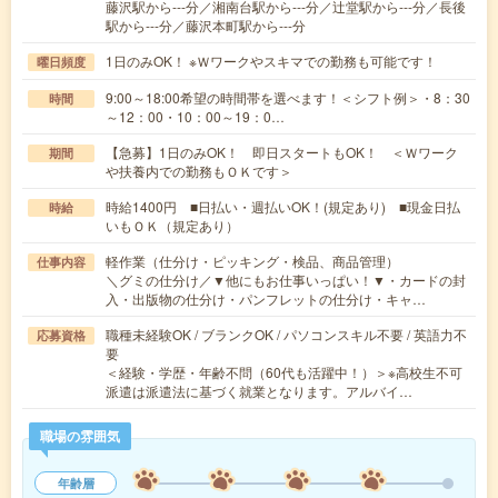
藤沢駅から---分／湘南台駅から---分／辻堂駅から---分／長後
駅から---分／藤沢本町駅から---分
1日のみOK！ ※Ｗワークやスキマでの勤務も可能です！
曜日頻度
9:00～18:00希望の時間帯を選べます！＜シフト例＞・8：30
時間
～12：00・10：00～19：0…
【急募】1日のみOK！ 即日スタートもOK！ ＜Ｗワーク
期間
や扶養内での勤務もＯＫです＞
時給1400円 ■日払い・週払いOK！(規定あり) ■現金日払
時給
いもＯＫ（規定あり）
軽作業（仕分け・ピッキング・検品、商品管理）
仕事内容
＼グミの仕分け／▼他にもお仕事いっぱい！▼・カードの封
入・出版物の仕分け・パンフレットの仕分け・キャ…
職種未経験OK / ブランクOK / パソコンスキル不要 / 英語力不
応募資格
要
＜経験・学歴・年齢不問（60代も活躍中！）＞※高校生不可
派遣は派遣法に基づく就業となります。アルバイ…
職場の雰囲気
年齢層