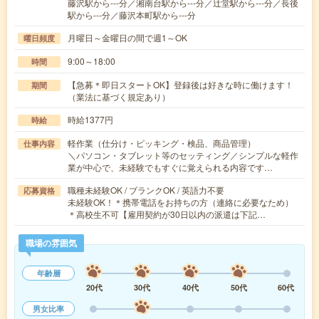
藤沢駅から---分／湘南台駅から---分／辻堂駅から---分／長後
駅から---分／藤沢本町駅から---分
月曜日～金曜日の間で週1～OK
曜日頻度
9:00～18:00
時間
【急募＊即日スタートOK】登録後は好きな時に働けます！
期間
（業法に基づく規定あり）
時給1377円
時給
軽作業（仕分け・ピッキング・検品、商品管理）
仕事内容
＼パソコン・タブレット等のセッティング／シンプルな軽作
業が中心で、未経験でもすぐに覚えられる内容です…
職種未経験OK / ブランクOK / 英語力不要
応募資格
未経験OK！＊携帯電話をお持ちの方（連絡に必要なため）
＊高校生不可【雇用契約が30日以内の派遣は下記…
職場の雰囲気
年齢層
20代
30代
40代
50代
60代
男女比率