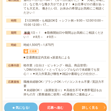
け」など色々な働き方ができます！ ★お仕事ゼロの週があっ
ても大丈夫。 働きたい日、お休みの希望はお気軽にご相談く
ださい！
【1日3時間～も相談OK!】＜シフト例＞9:00～12:0010:00～
時間
15:00 12:00～17…
1日～！ ★勤務開始日や期間はお気軽にご相談くださ
単発
期間
い！ ＃8月～ ＃9月～
時給1,500円～1,875円
時給
交通費
■ 交通費規定内支給 ※派遣先による
軽作業（仕分け・ピッキング・検品、商品管理）
仕事内容
＼DMの仕分け／＜とってもシンプルなので未経験でも安
心！＞▼封入作業及び梱包▼雑誌や書籍などの仕分け…
職種未経験OK / ブランクOK / パソコンスキル不要 / 英語力不
応募資格
要
▼未経験OK！（副業歓迎☆）▼高校生不可▼携帯電話をお
持ちの方（業務連絡に使用）※応募後のご連絡はメ…
気になる!
応募へ進む
詳しく見る