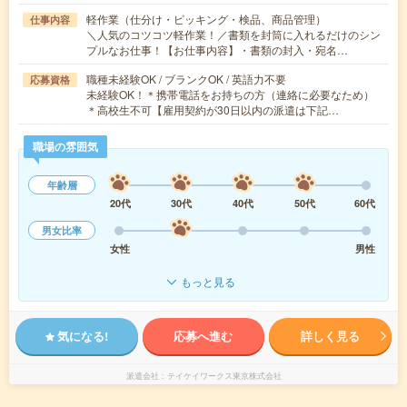
軽作業（仕分け・ピッキング・検品、商品管理）
仕事内容
＼人気のコツコツ軽作業！／書類を封筒に入れるだけのシン
プルなお仕事！【お仕事内容】・書類の封入・宛名…
職種未経験OK / ブランクOK / 英語力不要
応募資格
未経験OK！＊携帯電話をお持ちの方（連絡に必要なため）
＊高校生不可【雇用契約が30日以内の派遣は下記…
職場の雰囲気
年齢層
20代
30代
40代
50代
60代
男女比率
女性
男性
もっと見る
気になる!
応募へ進む
詳しく見る
派遣会社
テイケイワークス東京株式会社