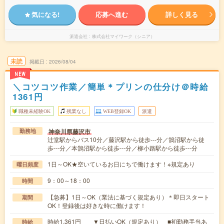
気になる!
応募へ進む
詳しく見る
派遣会社
株式会社マイワーク（シニア）
未読
掲載日
2026/08/04
NEW
＼コツコツ作業／簡単＊プリンの仕分け＠時給
1361円
職種未経験OK
残業なし
WEB登録OK
派遣
神奈川県藤沢市
勤務地
辻堂駅からバス10分／藤沢駅から徒歩---分／鵠沼駅から徒
歩---分／本鵠沼駅から徒歩---分／柳小路駅から徒歩---分
1日～OK★空いているお日にちで働けます！※規定あり
曜日頻度
9：00～18：00
時間
【急募】1日～OK（業法に基づく規定あり）＊即日スタート
期間
OK！登録後は好きな時に働けます！
時給1,361円 ▼日払いOK（規定あり） ■初勤務手当あ
時給