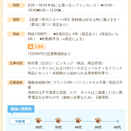
9:00～18:00▼他にも選べるシフトいろいろ！ ■10:00～
時間
18:00■9:00～12:00■…
【急募＊即日スタートOK】登録後は好きな時に働けます！
期間
（業法に基づく規定あり）
時給1298円～ ■全額日払いOK（規定あり）※現金払いも
時給
OK！ ■初勤務手当（※規定による）
交通費
1日500円の交通費補助あり
軽作業（仕分け・ピッキング・検品、商品管理）
仕事内容
＼ペットボトルにおまけ付け／小さなノベルティをドリンク
商品にセット！未経験から始められる簡単軽作業で…
職種未経験OK / ブランクOK / パソコンスキル不要 / 英語力不
応募資格
要
高校生は不可過度な染髪、ヒゲ、ネイルはご遠慮ください携
帯電話をお持ちの方（連絡に必要なため）【雇用契…
職場の雰囲気
年齢層
20代
30代
40代
50代
60代