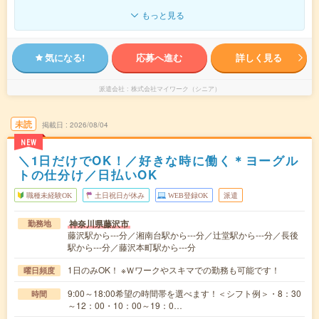
もっと見る
気になる!
応募へ進む
詳しく見る
派遣会社
株式会社マイワーク（シニア）
未読
掲載日
2026/08/04
NEW
＼1日だけでOK！／好きな時に働く＊ヨーグル
トの仕分け／日払いOK
職種未経験OK
土日祝日が休み
WEB登録OK
派遣
神奈川県藤沢市
勤務地
藤沢駅から---分／湘南台駅から---分／辻堂駅から---分／長後
駅から---分／藤沢本町駅から---分
1日のみOK！ ※Ｗワークやスキマでの勤務も可能です！
曜日頻度
9:00～18:00希望の時間帯を選べます！＜シフト例＞・8：30
時間
～12：00・10：00～19：0…