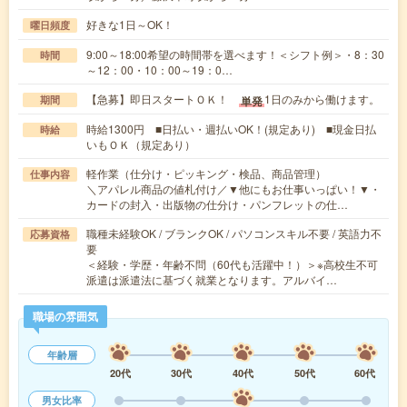
好きな1日～OK！
曜日頻度
9:00～18:00希望の時間帯を選べます！＜シフト例＞・8：30
時間
～12：00・10：00～19：0…
【急募】即日スタートＯＫ！
1日のみから働けます。
単発
期間
時給1300円 ■日払い・週払いOK！(規定あり) ■現金日払
時給
いもＯＫ（規定あり）
軽作業（仕分け・ピッキング・検品、商品管理）
仕事内容
＼アパレル商品の値札付け／▼他にもお仕事いっぱい！▼・
カードの封入・出版物の仕分け・パンフレットの仕…
職種未経験OK / ブランクOK / パソコンスキル不要 / 英語力不
応募資格
要
＜経験・学歴・年齢不問（60代も活躍中！）＞※高校生不可
派遣は派遣法に基づく就業となります。アルバイ…
職場の雰囲気
年齢層
20代
30代
40代
50代
60代
男女比率