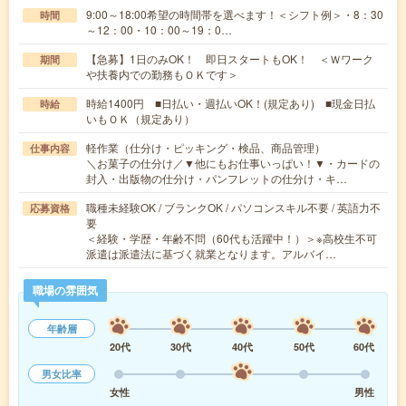
9:00～18:00希望の時間帯を選べます！＜シフト例＞・8：30
時間
～12：00・10：00～19：0…
【急募】1日のみOK！ 即日スタートもOK！ ＜Ｗワーク
期間
や扶養内での勤務もＯＫです＞
時給1400円 ■日払い・週払いOK！(規定あり) ■現金日払
時給
いもＯＫ（規定あり）
軽作業（仕分け・ピッキング・検品、商品管理）
仕事内容
＼お菓子の仕分け／▼他にもお仕事いっぱい！▼・カードの
封入・出版物の仕分け・パンフレットの仕分け・キ…
職種未経験OK / ブランクOK / パソコンスキル不要 / 英語力不
応募資格
要
＜経験・学歴・年齢不問（60代も活躍中！）＞※高校生不可
派遣は派遣法に基づく就業となります。アルバイ…
職場の雰囲気
年齢層
20代
30代
40代
50代
60代
男女比率
女性
男性