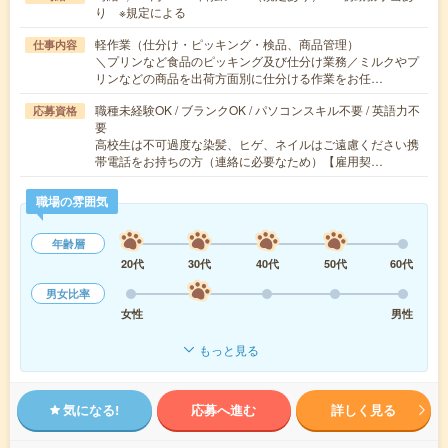
り ※規定による
軽作業（仕分け・ピッキング・検品、商品管理）
仕事内容
＼プリンなど食品のピッキング及び仕分け業務／ミルクやプ
リンなどの商品を出荷方面別に仕分ける作業をお任…
職種未経験OK / ブランクOK / パソコンスキル不要 / 英語力不
応募資格
要
高校生は不可過度な染髪、ヒゲ、ネイルはご遠慮ください携
帯電話をお持ちの方（連絡に必要なため）【雇用契…
職場の雰囲気
年齢層
20代
30代
40代
50代
60代
男女比率
女性
男性
もっと見る
気になる!
応募へ進む
詳しく見る