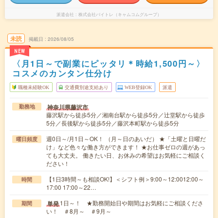
派遣会社
株式会社バイトレ（キャムコムグループ）
未読
掲載日
2026/08/05
NEW
〈月1日～で副業にピッタリ＊時給1,500円～〉
コスメのカンタン仕分け
職種未経験OK
交通費別途支給あり
WEB登録OK
派遣
神奈川県藤沢市
勤務地
藤沢駅から徒歩5分／湘南台駅から徒歩5分／辻堂駅から徒歩
5分／長後駅から徒歩5分／藤沢本町駅から徒歩5分
週0日～/月1日～OK！ （月～日のあいだ） ★「土曜と日曜だ
曜日頻度
け」など色々な働き方ができます！ ★お仕事ゼロの週があっ
ても大丈夫。 働きたい日、お休みの希望はお気軽にご相談く
ださい！
【1日3時間～も相談OK!】＜シフト例＞9:00～12:0012:00～
時間
17:00 17:00～22…
1日～！ ★勤務開始日や期間はお気軽にご相談くださ
単発
期間
い！ ＃8月～ ＃9月～