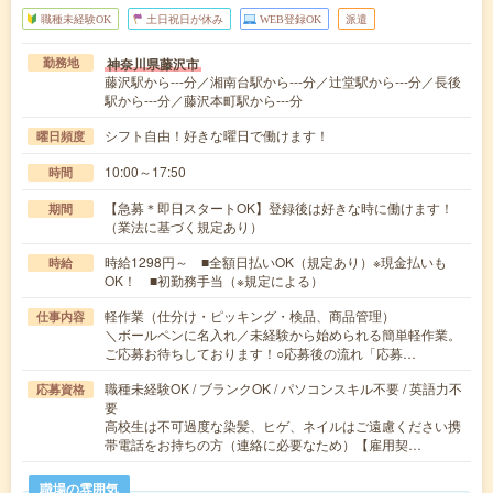
職種未経験OK
土日祝日が休み
WEB登録OK
派遣
神奈川県藤沢市
勤務地
藤沢駅から---分／湘南台駅から---分／辻堂駅から---分／長後
駅から---分／藤沢本町駅から---分
シフト自由！好きな曜日で働けます！
曜日頻度
10:00～17:50
時間
【急募＊即日スタートOK】登録後は好きな時に働けます！
期間
（業法に基づく規定あり）
時給1298円～ ■全額日払いOK（規定あり）※現金払いも
時給
OK！ ■初勤務手当（※規定による）
軽作業（仕分け・ピッキング・検品、商品管理）
仕事内容
＼ボールペンに名入れ／未経験から始められる簡単軽作業。
ご応募お待ちしております！○応募後の流れ「応募…
職種未経験OK / ブランクOK / パソコンスキル不要 / 英語力不
応募資格
要
高校生は不可過度な染髪、ヒゲ、ネイルはご遠慮ください携
帯電話をお持ちの方（連絡に必要なため）【雇用契…
職場の雰囲気