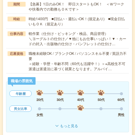
【急募】1日のみOK！ 即日スタートもOK！ ＜Ｗワーク
期間
や扶養内での勤務もＯＫです＞
時給1400円 ■日払い・週払いOK！(規定あり) ■現金日払
時給
いもＯＫ（規定あり）
軽作業（仕分け・ピッキング・検品、商品管理）
仕事内容
＼ヨーグルトの仕分け／▼他にもお仕事いっぱい！▼・カー
ドの封入・出版物の仕分け・パンフレットの仕分け…
職種未経験OK / ブランクOK / パソコンスキル不要 / 英語力不
応募資格
要
＜経験・学歴・年齢不問（60代も活躍中！）＞※高校生不可
派遣は派遣法に基づく就業となります。アルバイ…
職場の雰囲気
年齢層
20代
30代
40代
50代
60代
男女比率
女性
男性
もっと見る