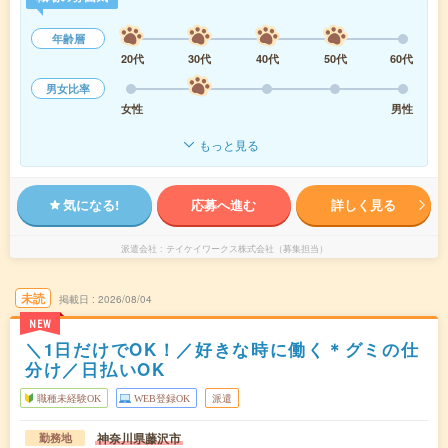
年齢層
20代
30代
40代
50代
60代
男女比率
女性
男性
もっと見る
気になる!
応募へ進む
詳しく見る
派遣会社
テイケイワークス株式会社（募集担当）
未読
掲載日
2026/08/04
NEW
＼1日だけでOK！／好きな時に働く＊グミの仕
分け／日払いOK
職種未経験OK
WEB登録OK
派遣
神奈川県藤沢市
勤務地