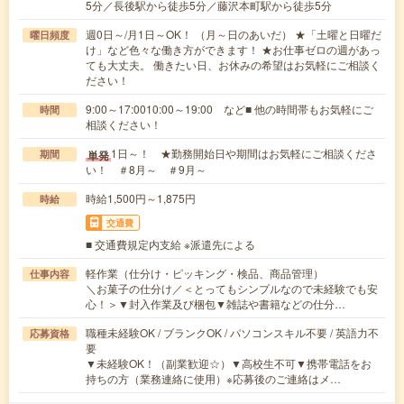
5分／長後駅から徒歩5分／藤沢本町駅から徒歩5分
週0日～/月1日～OK！ （月～日のあいだ） ★「土曜と日曜だ
曜日頻度
け」など色々な働き方ができます！ ★お仕事ゼロの週があっ
ても大丈夫。 働きたい日、お休みの希望はお気軽にご相談く
ださい！
9:00～17:0010:00～19:00 など■ 他の時間帯もお気軽にご
時間
相談ください！
1日～！ ★勤務開始日や期間はお気軽にご相談くださ
単発
期間
い！ ＃8月～ ＃9月～
時給1,500円～1,875円
時給
交通費
■ 交通費規定内支給 ※派遣先による
軽作業（仕分け・ピッキング・検品、商品管理）
仕事内容
＼お菓子の仕分け／＜とってもシンプルなので未経験でも安
心！＞▼封入作業及び梱包▼雑誌や書籍などの仕分…
職種未経験OK / ブランクOK / パソコンスキル不要 / 英語力不
応募資格
要
▼未経験OK！（副業歓迎☆）▼高校生不可▼携帯電話をお
持ちの方（業務連絡に使用）※応募後のご連絡はメ…