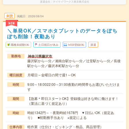
派遣会社
テイケイワークス東京株式会社
未読
掲載日
2026/08/04
NEW
＼単発OK／スマホタブレットのデータをぽち
ぽち削除！夜勤あり
職種未経験OK
土日祝日が休み
WEB登録OK
派遣
神奈川県藤沢市
勤務地
藤沢駅から---分／湘南台駅から---分／辻堂駅から---分／長後
駅から---分／藤沢本町駅から---分
月曜日～金曜日の間で週1～OK
曜日頻度
9:00～18:0022:00～31:00夜勤の時間帯もお選びいただけま
時間
す
【急募＊即日スタートOK】登録後は好きな時に働けます！
期間
（業法に基づく規定あり）
時給1342円～・夜勤時給1678円 ▼日払いOK（規定あ
時給
り） ■初勤務手当あり ※規定による
軽作業（仕分け・ピッキング・検品、商品管理）
仕事内容