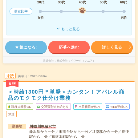
20代
30代
40代
50代
60代
男女比率
女性
男性
もっと見る
気になる!
応募へ進む
詳しく見る
派遣会社
株式会社マイワーク（シニア）
未読
掲載日
2026/08/04
NEW
＜時給1300円＊単発＞カンタン！アパレル商
品のモクモク仕分け業務
職種未経験OK
交通費別途支給あり
土日祝日が休み
WEB登録OK
派遣
神奈川県藤沢市
勤務地
藤沢駅から---分／湘南台駅から---分／辻堂駅から---分／長後
駅から---分／藤沢本町駅から---分