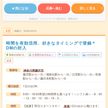
気になる!
応募へ進む
詳しく見る
派遣会社
テイケイワークス株式会社（募集担当）
未読
掲載日
2026/08/02
時間を有効活用、好きなタイミングで登録＊
DMの封入
職種未経験OK
交通費別途支給あり
土日祝日が休み
WEB登録OK
派遣
神奈川県藤沢市
勤務地
藤沢駅から---分／湘南台駅から---分／辻堂駅から---分／長後
駅から---分／藤沢本町駅から---分
1日のみOK
曜日頻度
9:00～18:00希望の時間帯を選べます！＜シフト例＞・8：30
時間
～12：00・10：00～19：0…
【急募】即日スタートＯＫ！
1日のみから働けます。
単発
期間