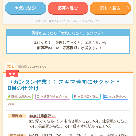
気になる!
応募へ進む
詳しく見る
派遣会社
株式会社バイトレ（キャムコムグループ）
興味があったら「★気になる！」をタップ！
「気になる！」を押しておくと、派遣会社から
「面談確約」
や
「応募歓迎」
が届きます！
未読
掲載日
2026/08/05
NEW
〈カンタン作業！〉スキマ時間にサクッと＊
DMの仕分け
職種未経験OK
交通費別途支給あり
土日祝日が休み
WEB登録OK
派遣
神奈川県藤沢市
勤務地
藤沢駅から徒歩5分／湘南台駅から徒歩5分／辻堂駅から徒歩
5分／長後駅から徒歩5分／藤沢本町駅から徒歩5分
週0日～/月1日～OK！ （月～日のあいだ） ★「火曜と木曜だ
曜日頻度