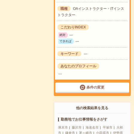
職種
OAインストラクター・ITインス
トラクター
こだわりINDEX
---
絶対
---
できれば
キーワード
---
あなたのプロフィール
---
条件の変更
他の検索結果を見る
勤務地でお仕事情報をさがす
厚木市
藤沢市
海老名市
平塚市
大和
市
鎌倉市
茅ヶ崎市
小田原市
伊勢原