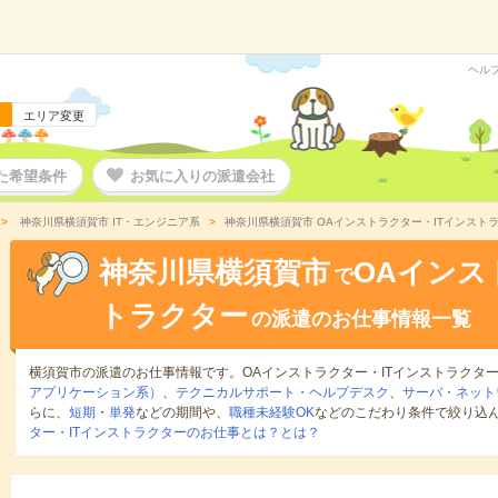
ヘル
エリア変更
た希望条件
お気に入りの派遣会社
神奈川県横須賀市 IT・エンジニア系
神奈川県横須賀市 OAインストラクター・ITインスト
神奈川県横須賀市
OAインス
で
トラクター
の派遣のお仕事情報一覧
横須賀市の派遣のお仕事情報です。OAインストラクター・ITインストラクタ
アプリケーション系）
、
テクニカルサポート・ヘルプデスク
、
サーバ・ネット
らに、
短期
・
単発
などの期間や、
職種未経験OK
などのこだわり条件で絞り込
ター・ITインストラクターのお仕事とは？とは？