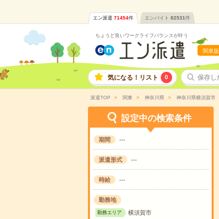
エン派遣
71454
件
エンバイト
82531
件
ちょうど良いワークライフバランスが叶う
関東版
気になる！リスト
0
保存し
派遣TOP
関東
神奈川県
神奈川県横須賀市
設定中の検索条件
期間
---
派遣形式
---
時給
---
勤務地
横須賀市
勤務エリア