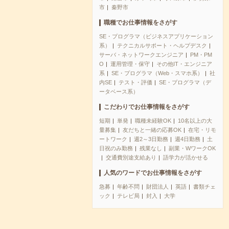
市
秦野市
職種でお仕事情報をさがす
SE・プログラマ（ビジネスアプリケーション
系）
テクニカルサポート・ヘルプデスク
サーバ・ネットワークエンジニア
PM・PM
O
運用管理・保守
その他IT・エンジニア
系
SE・プログラマ（Web・スマホ系）
社
内SE
テスト・評価
SE・プログラマ（デ
ータベース系）
こだわりでお仕事情報をさがす
短期
単発
職種未経験OK
10名以上の大
量募集
友だちと一緒の応募OK
在宅・リモ
ートワーク
週2～3日勤務
週4日勤務
土
日祝のみ勤務
残業なし
副業・WワークOK
交通費別途支給あり
語学力が活かせる
人気のワードでお仕事情報をさがす
急募
年齢不問
財団法人
英語
書類チェ
ック
テレビ局
封入
大学