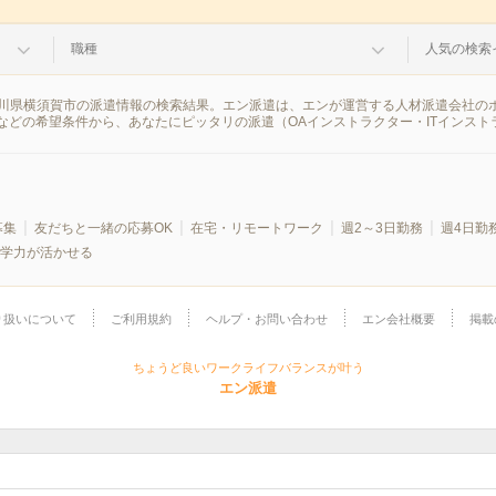
職種
人気の検索
 神奈川県横須賀市の派遣情報の検索結果。エン派遣は、エンが運営する人材派遣会社の
などの希望条件から、あなたにピッタリの派遣（OAインストラクター・ITインスト
募集
友だちと一緒の応募OK
在宅・リモートワーク
週2～3日勤務
週4日勤
学力が活かせる
り扱いについて
ご利用規約
ヘルプ・お問い合わせ
エン会社概要
掲載
ちょうど良いワークライフバランスが叶う
エン派遣