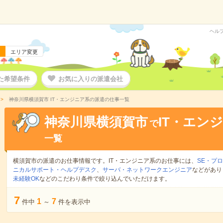
ヘル
エリア変更
た希望条件
お気に入りの派遣会社
神奈川県横須賀市 IT・エンジニア系の派遣の仕事一覧
神奈川県横須賀市
IT・エン
で
一覧
横須賀市の派遣のお仕事情報です。IT・エンジニア系のお仕事には、
SE・プ
ニカルサポート・ヘルプデスク
、
サーバ・ネットワークエンジニア
などがあり
未経験OK
などのこだわり条件で絞り込んでいただけます。
7
1
7
件中
～
件を表示中