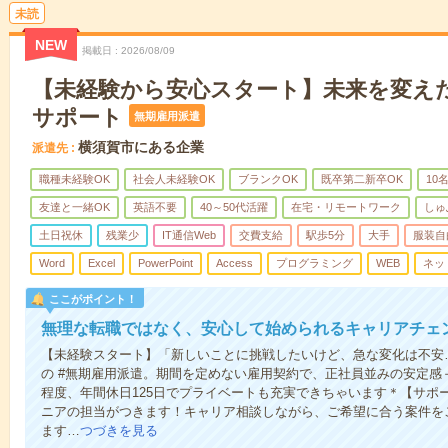
未読
NEW
掲載日
2026/08/09
【未経験から安心スタート】未来を変えた
サポート
無期雇用派遣
横須賀市にある企業
派遣先
職種未経験OK
社会人未経験OK
ブランクOK
既卒第二新卒OK
10
友達と一緒OK
英語不要
40～50代活躍
在宅・リモートワーク
しゅ
土日祝休
残業少
IT通信Web
交費支給
駅歩5分
大手
服装自
Word
Excel
PowerPoint
Access
プログラミング
WEB
ネッ
ここがポイント！
無理な転職ではなく、安心して始められるキャリアチェ
【未経験スタート】「新しいことに挑戦したいけど、急な変化は不安
の #無期雇用派遣。期間を定めない雇用契約で、正社員並みの安定感
程度、年間休日125日でプライベートも充実できちゃいます＊【サポ
ニアの担当がつきます！キャリア相談しながら、ご希望に合う案件を
ます…
つづきを見る