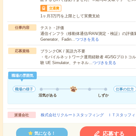
交通費
1ヶ月3万円を上限として実費支給
仕事内容
テスト・評価
通信インフラ（移動体通信/RAN/測定・検証）の評価業務・U
Generator、Fadin…
つづきを見る
応募資格
ブランクOK / 英語力不要
・モバイルネットワーク運用経験者 4G/5Gプロトコル理解
験 UE Simulator、チャネル…
つづきを見る
職場の雰囲気
職場の様子
仕事の仕方
活気がある
しずか
株式会社リクルートスタッフィング ＩＴスタッフィ
派遣会社
応募する
気になる！