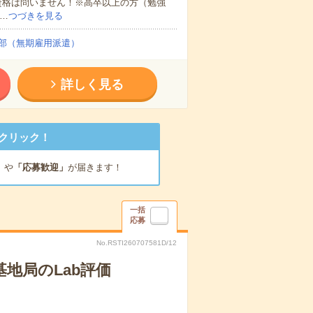
資格は問いません！※高卒以上の方（勉強
…
つづきを見る
部（無期雇用派遣）
詳しく見る
クリック！
」
や
「応募歓迎」
が届きます！
一括
応募
No.RSTI260707581D/12
N基地局のLab評価