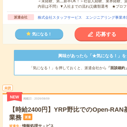
＜未経験、第二新卒OK！＞社会人経験、業界経験、
内容は不問）▼入社までの流れ(1)書類選考 ★プロフ
派遣会社
株式会社スタッフサービス エンジニアリング事業本
応募する
気になる！
興味があったら「★気になる！」を
「気になる！」を押しておくと、派遣会社から
「面談確約
未読
NEW
掲載日
2026/08/09
【時給2400円】YRP野比でのOpen-RA
業務
派遣
情報処理サ－ビス
派遣先