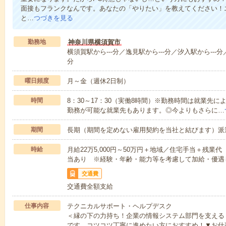
面接もフランクなんです。あなたの「やりたい」を教えてください！
と…
つづきを見る
勤務地
神奈川県横須賀市
横須賀駅から---分／逸見駅から---分／汐入駅から---分
分
曜日頻度
月～金（週休2日制）
時間
8：30～17：30（実働8時間）※勤務時間は就業先
勤務が可能な就業先もあります。◎今よりもさらに…
期間
長期（期間を定めない雇用契約を当社と結びます）派
時給
月給22万5,000円～50万円＋地域／住宅手当＋残
当あり ※経験・年齢・能力等を考慮して加給・優遇
交通費
交通費全額支給
仕事内容
テクニカルサポート・ヘルプデスク
＜縁の下の力持ち！企業の情報システム部門を支える
です。コツコツ丁寧に進めたい方におすすめ！▼お仕