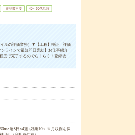
履歴書不要
40～50代活躍
モバイルの評価業務）▼【工程】検証 評価
ulator▼【オンラインで最短即日完結】お仕事紹介
分程度で完了するのでらくらく！登録後
h30m×週5日×4週+残業10h ※月収例を保
利用可（利用条件有）