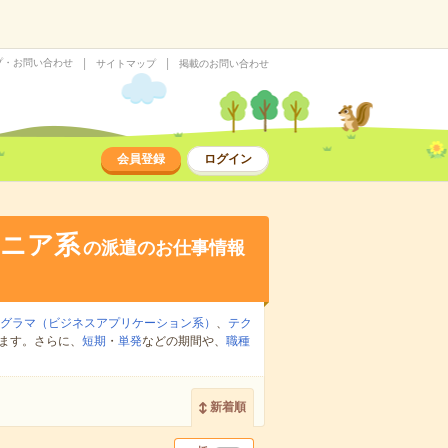
プ・お問い合わせ
サイトマップ
掲載のお問い合わせ
会員登録
ログイン
ジニア系
の派遣のお仕事情報
ログラマ（ビジネスアプリケーション系）
、
テク
ます。さらに、
短期
・
単発
などの期間や、
職種
新着順