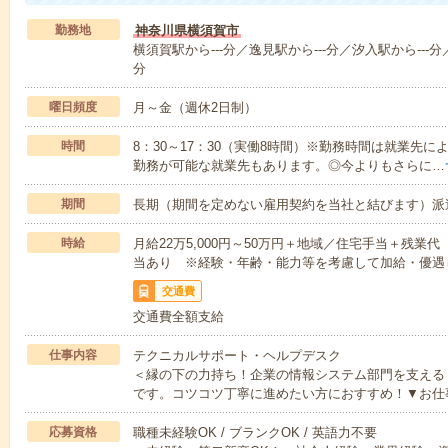
勤務地
神奈川県横須賀市
横須賀駅から---分／逸見駅から---分／汐入駅から---分
分
曜日頻度
月～金（週休2日制）
時間
8：30～17：30（実働8時間）※勤務時間は就業先
勤務が可能な就業先もあります。◎今よりもさらに…
期間
長期（期間を定めない雇用契約を当社と結びます）派
時給
月給22万5,000円～50万円＋地域／住宅手当＋残
当あり ※経験・年齢・能力等を考慮して加給・優遇
交通費
交通費全額支給
仕事内容
テクニカルサポート・ヘルプデスク
＜縁の下の力持ち！企業の情報システム部門を支える
です。コツコツ丁寧に進めたい方におすすめ！▼お仕
応募資格
職種未経験OK / ブランクOK / 英語力不要