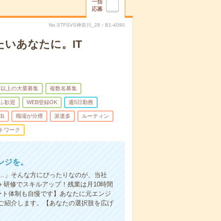
一括
応募
No.STFSVS神奈川_28・B1-4090
いあなたに。IT
名以上の大量募集
複数名募集
ふ歓迎
WEB登録OK
週5日勤務
由
職場が分煙
派遣多
ルーティン
トワーク
ンジを。
…」そんな方にぴったりなのが、当社
＋研修でスキルアップ！残業は月10時間
ート体制も自慢です】あなたに元エンジ
ご紹介します。【あなたの選択肢を広げ