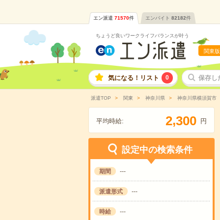
エン派遣
71570
件
エンバイト
82182
件
ちょうど良いワークライフバランスが叶う
関東版
気になる！リスト
0
保存し
派遣TOP
関東
神奈川県
神奈川県横須賀市
,
2
3
0
0
平均時給:
円
設定中の検索条件
期間
---
派遣形式
---
時給
---