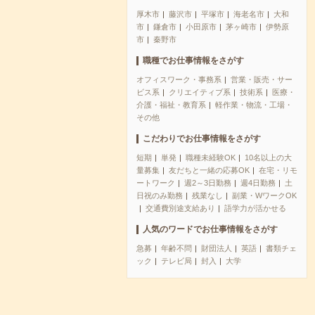
厚木市
藤沢市
平塚市
海老名市
大和
市
鎌倉市
小田原市
茅ヶ崎市
伊勢原
市
秦野市
職種でお仕事情報をさがす
オフィスワーク・事務系
営業・販売・サー
ビス系
クリエイティブ系
技術系
医療・
介護・福祉・教育系
軽作業・物流・工場・
その他
こだわりでお仕事情報をさがす
短期
単発
職種未経験OK
10名以上の大
量募集
友だちと一緒の応募OK
在宅・リモ
ートワーク
週2～3日勤務
週4日勤務
土
日祝のみ勤務
残業なし
副業・WワークOK
交通費別途支給あり
語学力が活かせる
人気のワードでお仕事情報をさがす
急募
年齢不問
財団法人
英語
書類チェ
ック
テレビ局
封入
大学