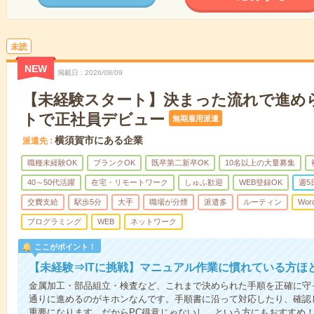
未読
NEW
掲載日
2026/08/09
【未経験スタート】決まった流れで進めら
トで正社員デビュー
無期雇用派遣
横須賀市にある企業
派遣先
職種未経験OK
ブランクOK
既卒第二新卒OK
10名以上の大量募集
40～50代活躍
在宅・リモートワーク
しゅふ歓迎
WEB登録OK
週5
交費支給
駅歩5分
大手
職場が分煙
派遣多
ルーティン
Wor
プログラミング
WEB
ネットワーク
ここがポイント！
【未経験⇒ITに挑戦】マニュアル作業に慣れている方ほ
金属加工・部品組立・検査など、これまで決められた手順を正確に守っ
通りに進めるのがキホンなんです。手順書に沿って対応したり、確認
重要になります。だからPC得意じゃないし…という方にもおすすめ！