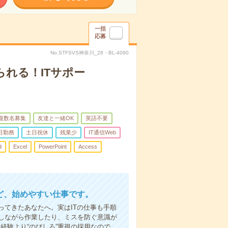
一括
応募
No.STFSVS神奈川_28・BL-4090
れる！ITサポー
複数名募集
友達と一緒OK
英語不要
日勤務
土日祝休
残業少
IT通信Web
d
Excel
PowerPoint
Access
ど、始めやすい仕事です。
てきたあなたへ。実はITの仕事も手順
しながら作業したり、ミスを防ぐ意識が
経験より“のびしろ”重視の採用なので、