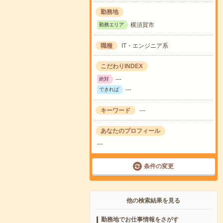
勤務地
横須賀市
勤務エリア
職種
IT・エンジニア系
こだわりINDEX
---
絶対
---
できれば
キーワード
---
あなたのプロフィール
---
条件の変更
他の検索結果を見る
勤務地でお仕事情報をさがす